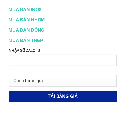
đó sẽ không có liên quan gì đến các thông tin cá nhân
MO
khác.
MUA BÁN INOX
MUA BÁN NHÔM
MUA BÁN ĐỒNG
MUA BÁN THÉP
NHẬP SỐ ZALO ID
TÀI LIỆU KỸ THUẬT
Inox