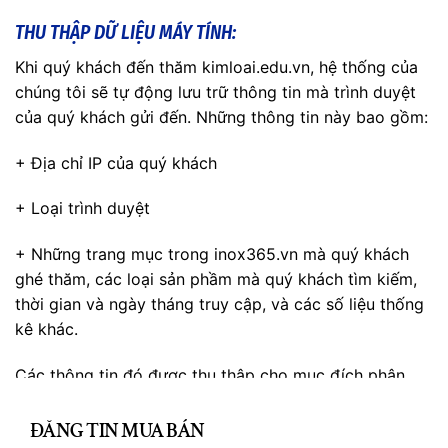
THU THẬP DỮ LIỆU MÁY TÍNH:
Khi quý khách đến thăm kimloai.edu.vn, hệ thống của
chúng tôi sẽ tự động lưu trữ thông tin mà trình duyệt
của quý khách gửi đến. Những thông tin này bao gồm:
+ Địa chỉ IP của quý khách
+ Loại trình duyệt
+ Những trang mục trong inox365.vn mà quý khách
ghé thăm, các loại sản phầm mà quý khách tìm kiếm,
thời gian và ngày tháng truy cập, và các số liệu thống
kê khác.
Các thông tin đó được thu thập cho mục đích phân
CL
tích và đánh giá để góp phần cải thiện trang web, dịch
vụ, và sản phẩm mà chúng tôi cung cấp. Những dữ liệu
TH
ĐĂNG TIN MUA BÁN