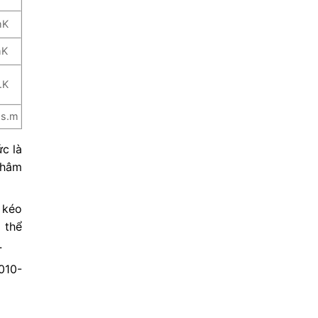
mK
mK
.K
s.m
ức là
 châm
 kéo
 thể
.
,010-