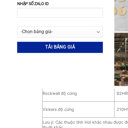
NHẬP SỐ ZALO ID
Tính chất vật lý và cơ học (xem bảng 2
Bảng 2: Tính chất cơ học của lớp 304 (điều
trong tiêu chuẩn ASTM A240M
Sức căng
515M
0,2% ứng suất dư
205M
ly giác
40% 
Brinell độ cứng
201H
Rockwell độ cứng
92HR
No thanks, I’m not int
Vickers độ cứng
210H
Lưu ý: Các thuộc tính Hơi khác nhau được đ
thuật khác.