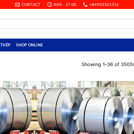
CONTACT
8:00 - 17:00
+84903365316
THÉP
SHOP ONLINE
Showing 1–36 of 35059