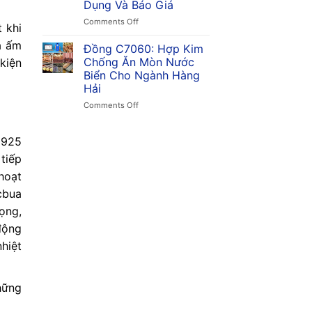
Dụng Và Báo Giá
Dụng
Chống
&
Ăn
on
Comments Off
 khi
Giá
Mòn,
Đồng
a ấm
Ứng
C7150:
Đồng C7060: Hợp Kim
Dụng
Khả
Chống Ăn Mòn Nước
 kiện
Trong
Năng
Biển Cho Ngành Hàng
Ngành
Chống
Hải
Hàng
Ăn
Hải
Mòn
on
Comments Off
Nước
Đồng
Biển
C7060:
Vượt
 925
Hợp
Trội,
Kim
tiếp
Ứng
Chống
hoạt
Dụng
Ăn
Và
Mòn
cbua
Báo
Nước
ọng,
Giá
Biển
Cho
động
Ngành
hiệt
Hàng
Hải
hững