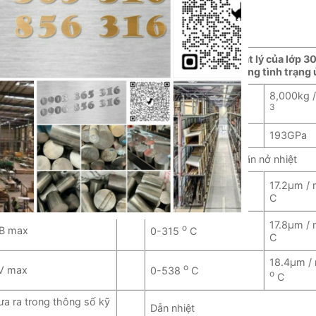
 và 3)
 kiện ủ) được đưa ra
Bảng 3: Tính chất vật lý của lớp 3
(giá trị điển hình trong tình trạng 
8,000kg 
Pa phút
Tỉ trọng
3
Pa phút
Mô đun đàn hồi
193GPa
min
Có nghĩa là hệ số giãn nở nhiệt
17.2μm / 
o
B max
0-100
C
C
17.8μm / 
o
B max
0-315
C
C
erested!
18.4μm / 
o
V max
0-538
C
o
C
ưa ra trong thông số kỹ
Dẫn nhiệt