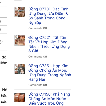
5
Đồng C7701: Đặc Tính,
Ứng Dụng, Ưu Điểm &
So Sánh Trong Công
0
Nghiệp
on
Comments Off
0
Đồng
C7701:
Đồng C7521: Tất Tần
Đặc
Tật Về Hợp Kim Đồng
ột
Tính,
Niken Thiếc, Ứng Dụng
Ứng
& Giá
Dụng,
Ưu
 đôi
on
Comments Off
Điểm
Đồng
 điểm
&
C7521:
Đồng C7351: Hợp Kim
So
Tất
Đồng Chống Ăn Mòn,
Sánh
Tần
Ứng Dụng Trong Ngành
Trong
Tật
Hàng Hải
Công
Về
Nghiệp
Hợp
on
Comments Off
Kim
Đồng
. Nó
Đồng
C7351:
Đồng C7150: Khả Năng
 hầu
Niken
Hợp
Chống Ăn Mòn Nước
Thiếc,
 các
Kim
Biển Vượt Trội, Ứng
Ứng
Đồng