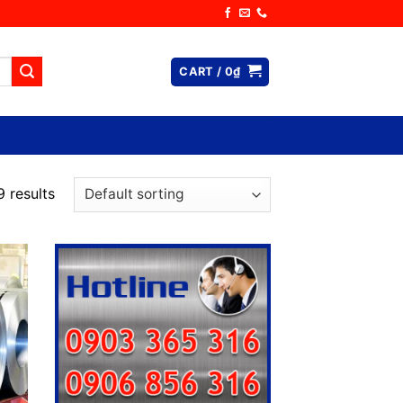
CART /
0
₫
 results