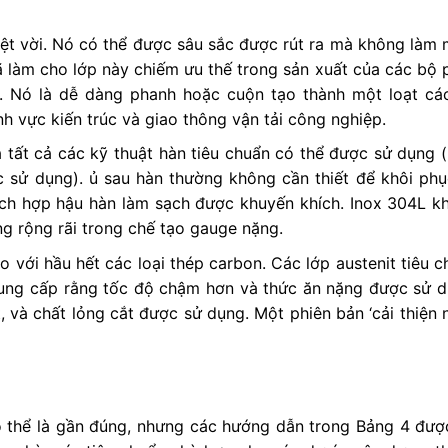
yệt vời. Nó có thể được sâu sắc được rút ra mà không làm
đã làm cho lớp này chiếm ưu thế trong sản xuất của các bộ 
ồi. Nó là dễ dàng phanh hoặc cuộn tạo thành một loạt cá
 vực kiến ​​trúc và giao thông vận tải công nghiệp.
 tất cả các kỹ thuật hàn tiêu chuẩn có thể được sử dụng 
sử dụng). ủ sau hàn thường không cần thiết để khôi phục
ch hợp hậu hàn làm sạch được khuyến khích. Inox 304L k
ng rộng rãi trong chế tạo gauge nặng.
 với hầu hết các loại thép carbon. Các lớp austenit tiêu 
cung cấp rằng tốc độ chậm hơn và thức ăn nặng được sử d
, và chất lỏng cắt được sử dụng. Một phiên bản ‘cải thiện 
 có thể là gần đúng, nhưng các hướng dẫn trong Bảng 4 đượ