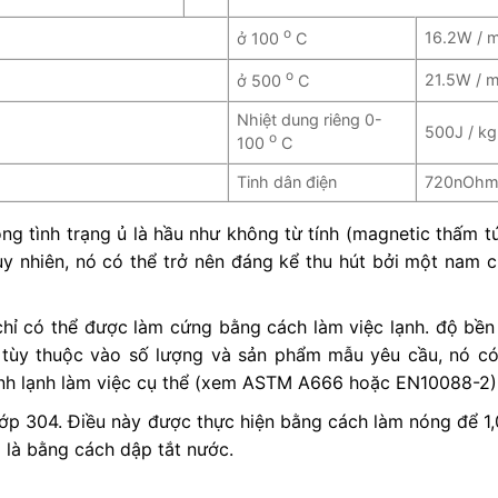
o
16.2W / 
ở 100
C
o
21.5W / 
ở 500
C
Nhiệt dung riêng 0-
500J / kg
o
100
C
Tinh dân điện
720nOhm
ng tình trạng ủ là hầu như không từ tính (magnetic thấm t
 tuy nhiên, nó có thể trở nên đáng kể thu hút bởi một nam
chỉ có thể được làm cứng bằng cách làm việc lạnh. độ bền
 tùy thuộc vào số lượng và sản phẩm mẫu yêu cầu, nó có
nh lạnh làm việc cụ thể (xem ASTM A666 hoặc EN10088-2)
n lớp 304. Điều này được thực hiện bằng cách làm nóng để 1
 là bằng cách dập tắt nước.