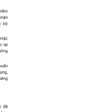
 mềm
phận
c bộ
(mặc
 lại
hông
chuẩn
ụng,
năng
c đề