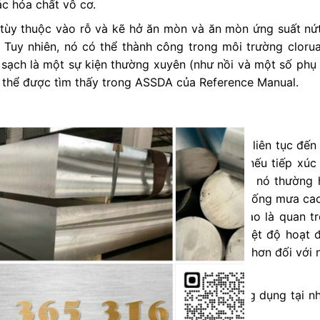
ác hóa chất vô cơ.
 tùy thuộc vào rỗ và kẽ hở ăn mòn và ăn mòn ứng suất nứt
 Tuy nhiên, nó có thể thành công trong môi trường cloru
m sạch là một sự kiện thường xuyên (như nồi và một số phụ
ó thể được tìm thấy trong ASSDA của Reference Manual.
CLOSE
tốt phục vụ liên tục tới 870 o C và phục vụ liên tục đến
THIS
hoảng 425-860 o C không được khuyến cáo nếu tiếp xúc 
c nhiệt độ phòng được dự đoán trước, nhưng nó thường 
MODULE
n và dưới phạm vi này. Lớp 304L là khả năng chống mưa ca
vi nhiệt độ trên. Trường hợp độ bền nhiệt cao là quan tr
. Ví dụ, tàu AS1210 Pressure luật giới hạn nhiệt độ hoạt 
dụng 304 đến giá trị carbon 0.04% hoặc cao hơn đối với n
ống nhiệt độ của khí hóa lỏng và tìm thấy ứng dụng tại n