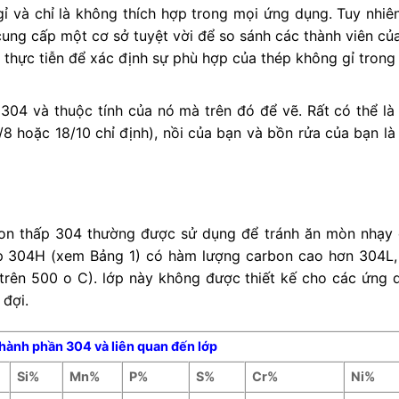
ỉ và chỉ là không thích hợp trong mọi ứng dụng. Tuy nhiên
cung cấp một cơ sở tuyệt vời để so sánh các thành viên củ
ở thực tiễn để xác định sự phù hợp của thép không gỉ trong
304 và thuộc tính của nó mà trên đó để vẽ. Rất có thể là
/8 hoặc 18/10 chỉ định), nồi của bạn và bồn rửa của bạn là
bon thấp 304 thường được sử dụng để tránh ăn mòn nhạy
ớp 304H (xem Bảng 1) có hàm lượng carbon cao hơn 304L,
 trên 500 o C). lớp này không được thiết kế cho các ứng 
đợi.
hành phần 304 và liên quan đến lớp
Si%
Mn%
P%
S%
Cr%
Ni%