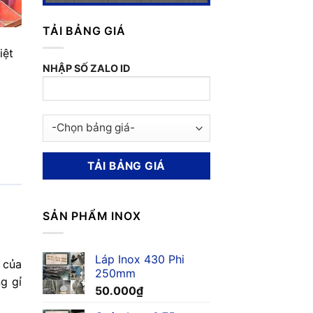
TẢI BẢNG GIÁ
iệt
NHẬP SỐ ZALO ID
SẢN PHẨM INOX
Láp Inox 430 Phi
 của
250mm
g gỉ
50.000
₫