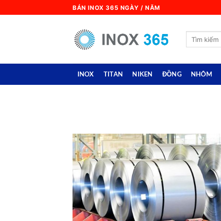
Skip
BÁN INOX 365 NGÀY / NĂM
to
content
Search
for:
INOX
TITAN
NIKEN
ĐỒNG
NHÔM