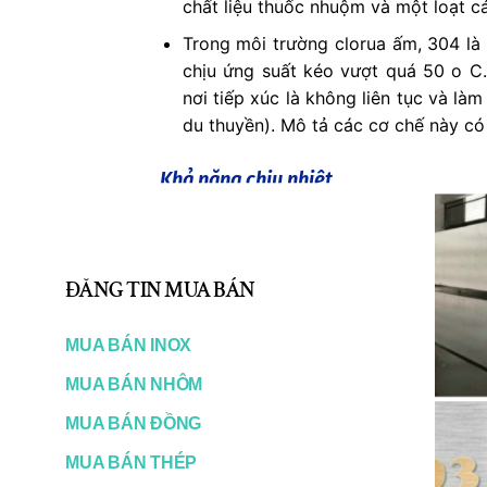
chất liệu thuốc nhuộm và một loạt c
Trong môi trường clorua ấm, 304 là
chịu ứng suất kéo vượt quá 50 o C.
nơi tiếp xúc là không liên tục và là
du thuyền). Mô tả các cơ chế này c
Khả năng chịu nhiệt
Inox 304
có khả năng chống oxy hóa 
o C. Sử dụng liên tục 304 trong k
theo với môi trường dung dịch nướ
ĐĂNG TIN MUA BÁN
động tốt ở nhiệt độ dao động ở trê
và có thể được sử dụng trong phạm 
MUA BÁN INOX
giá trị carbon cao hơn được yêu cầu
của 304L đến 425 o C và hạn chế sử 
MUA BÁN NHÔM
độ trên 550 o C.
MUA BÁN ĐỒNG
Inox 304 có độ dẻo dai tuyệt vời xu
MUA BÁN THÉP
nhiệt độ này.