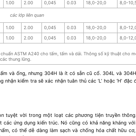
1.00
2.00
0,045
0.03
18,0-20,0
8,0-10,
các lớp liên quan
1.00
2.00
0,045
0.03
18,0-20,0
8,0-12,
1.00
2.00
0,045
0.03
18,0-20,0
8,0-12,
êu chuẩn ASTM A240 cho tấm, tấm và dải.
Thông số kỹ thuật cho m
 các thung lũng.
tấm và ống, nhưng 304H là ít có sẵn cũ cổ. 304L và 304H
g nhận kiểm tra sẽ xác nhận tuân thủ các ‘L’ hoặc ‘H’ đặc
 tuyệt vời trong một loạt các phương tiện truyền thông
 các ứng dụng kiến ​​trúc. Nó cũng có khả năng kháng với
phẩm, có thể dễ dàng làm sạch và chống hóa chất hữu cơ,