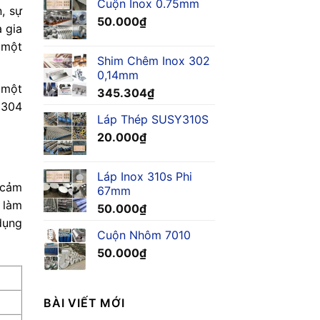
Cuộn Inox 0.75mm
, sự
50.000
₫
a gia
 một
Shim Chêm Inox 302
0,14mm
 một
345.304
₫
 304
Láp Thép SUSY310S
20.000
₫
Láp Inox 310s Phi
 cảm
67mm
 làm
50.000
₫
dụng
Cuộn Nhôm 7010
50.000
₫
BÀI VIẾT MỚI