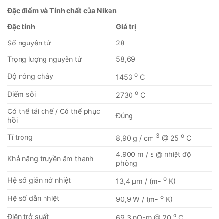
Đặc điểm và Tính chất của Niken
Đặc tính
Giá trị
Số nguyên tử
28
Trọng lượng nguyên tử
58,69
o
Độ nóng chảy
1453
C
o
Điểm sôi
2730
C
Có thể tái chế / Có thể phục
Đúng
hồi
3
o
Tỉ trọng
8,90 g / cm
@ 25
C
4.900 m / s @ nhiệt độ
Khả năng truyền âm thanh
phòng
o
Hệ số giãn nở nhiệt
13,4 μm / (m-
K)
o
Hệ số dẫn nhiệt
90,9 W / (m-
K)
o
Điện trở suất
69,3 nΩ-m @ 20
C