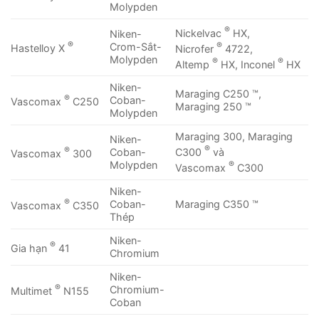
Molypden
®
Nickelvac
HX,
Niken-
®
®
Crom-Sắt-
Hastelloy X
Nicrofer
4722,
Molypden
®
®
Altemp
HX, Inconel
HX
Niken-
Maraging C250 ™,
®
Coban-
Vascomax
C250
Maraging 250 ™
Molypden
Maraging 300, Maraging
Niken-
®
®
C300
và
Coban-
Vascomax
300
®
Molypden
Vascomax
C300
Niken-
®
Coban-
Maraging C350 ™
Vascomax
C350
Thép
Niken-
®
Gia hạn
41
Chromium
Niken-
®
Chromium-
Multimet
N155
Coban