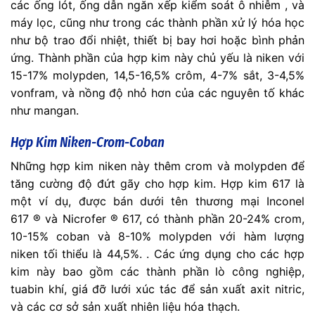
các ống lót, ống dẫn ngăn xếp kiểm soát ô nhiễm , và
máy lọc, cũng như trong các thành phần xử lý hóa học
như bộ trao đổi nhiệt, thiết bị bay hơi hoặc bình phản
ứng. Thành phần của hợp kim này chủ yếu là niken với
15-17% molypden, 14,5-16,5% crôm, 4-7% sắt, 3-4,5%
vonfram, và nồng độ nhỏ hơn của các nguyên tố khác
như mangan.
Hợp Kim Niken-Crom-Coban
Những hợp kim niken này thêm crom và molypden để
tăng cường độ đứt gãy cho hợp kim. Hợp kim 617 là
một ví dụ, được bán dưới tên thương mại Inconel
617 ® và Nicrofer ® 617, có thành phần 20-24% crom,
10-15% coban và 8-10% molypden với hàm lượng
niken tối thiểu là 44,5%. . Các ứng dụng cho các hợp
kim này bao gồm các thành phần lò công nghiệp,
tuabin khí, giá đỡ lưới xúc tác để sản xuất axit nitric,
và các cơ sở sản xuất nhiên liệu hóa thạch.