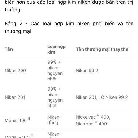
biến hơn của các loại hợp kim niken được bán trên thị
trường.
Bảng 2 - Các loại hợp kim niken phổ biến và tên
thương mại
Loại hợp
Tên
Tên thương mại thay thế
kim
99% +
niken
Niken 200
Niken 99,2
nguyên
chất
99% +
niken
Niken 201
Niken 201, LC Niken 99,2
nguyên
chất
®
Nickelvac
400,
Niken-
®
Monel 400
®
đồng
Nicorros
400
Niken-
®
Monel R405