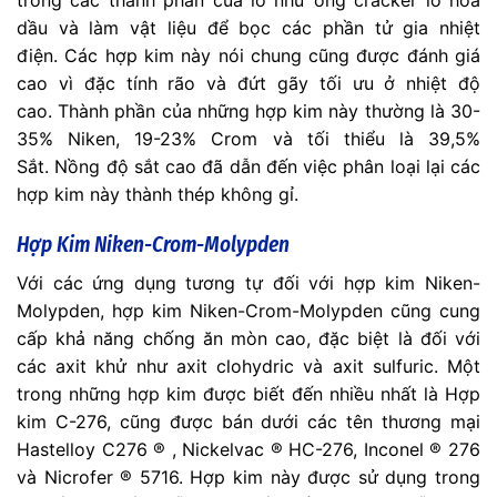
trong các thành phần của lò như ống cracker lò hóa
dầu và làm vật liệu để bọc các phần tử gia nhiệt
điện. Các hợp kim này nói chung cũng được đánh giá
cao vì đặc tính rão và đứt gãy tối ưu ở nhiệt độ
cao. Thành phần của những hợp kim này thường là 30-
35% Niken, 19-23% Crom và tối thiểu là 39,5%
Sắt. Nồng độ sắt cao đã dẫn đến việc phân loại lại các
hợp kim này thành thép không gỉ.
Hợp Kim Niken-Crom-Molypden
Với các ứng dụng tương tự đối với hợp kim Niken-
Molypden, hợp kim Niken-Crom-Molypden cũng cung
cấp khả năng chống ăn mòn cao, đặc biệt là đối với
các axit khử như axit clohydric và axit sulfuric. Một
trong những hợp kim được biết đến nhiều nhất là Hợp
kim C-276, cũng được bán dưới các tên thương mại
Hastelloy C276 ® , Nickelvac ® HC-276, Inconel ® 276
và Nicrofer ® 5716. Hợp kim này được sử dụng trong