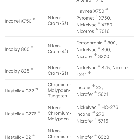
®
Haynes X750
,
®
Niken-
Pyromet
X750,
®
Inconel X750
Crom-Sắt
®
Nickelvac
X750,
®
Nicorros
7016
®
Ferrochronin
800,
Niken-
®
®
Incoloy 800
Nickelvac
800,
Crom-Sắt
®
Nicrofer
3220
®
Nickelvac
825, Nicrofer
Niken-
®
Incoloy 825
®
Crom-Sắt
4241
Chromium-
®
Inconel
22,
®
Molypden-
Hastelloy C22
®
Nicrofer
5621
Tungsten
®
Nickelvac
HC-276,
Niken-
®
®
Chromium-
Hastelloy C276
Inconel
276,
Molypden
®
Nicrofer
5716
Niken-
®
®
Chromium-
Hastelloy B2
Nimofer
6928