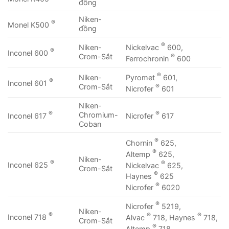
đồng
Niken-
®
Monel K500
đồng
®
Nickelvac
600,
Niken-
®
Inconel 600
®
Crom-Sắt
Ferrochronin
600
®
Pyromet
601,
Niken-
®
Inconel 601
®
Crom-Sắt
Nicrofer
601
Niken-
®
®
Chromium-
Inconel 617
Nicrofer
617
Coban
®
Chornin
625,
®
Altemp
625,
Niken-
®
®
Inconel 625
Nickelvac
625,
Crom-Sắt
®
Haynes
625
®
Nicrofer
6020
®
Nicrofer
5219,
Niken-
®
®
®
Inconel 718
Alvac
718, Haynes
718,
Crom-Sắt
®
Altemp
718