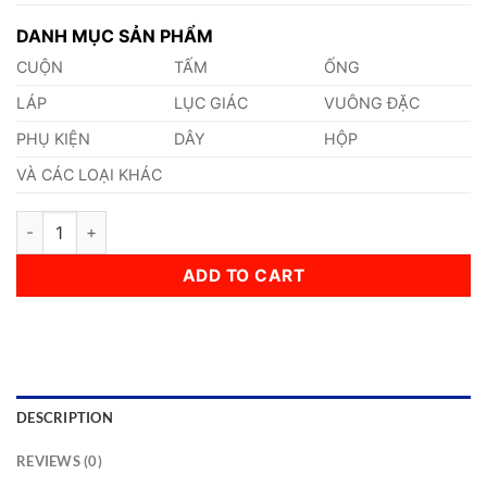
DANH MỤC SẢN PHẨM
CUỘN
TẤM
ỐNG
LÁP
LỤC GIÁC
VUÔNG ĐẶC
PHỤ KIỆN
DÂY
HỘP
VÀ CÁC LOẠI KHÁC
Altemp 625 quantity
ADD TO CART
DESCRIPTION
REVIEWS (0)