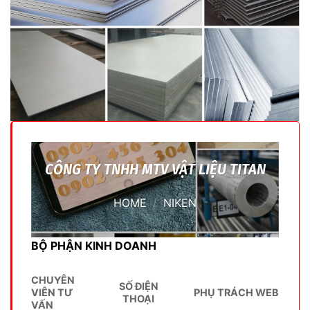
CÔNG TY TNHH MTV VẬT LIỆU TITAN
HOME
/
NIKEN
BỘ PHẬN KINH DOANH
CHUYÊN
SỐ ĐIỆN
VIÊN TƯ
PHỤ TRÁCH WEB
THOẠI
VẤN