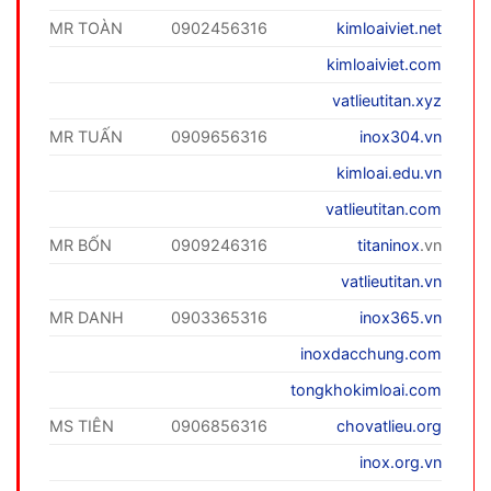
MR TOÀN
0902456316
kimloaiviet.net
kimloaiviet.com
vatlieutitan.xyz
MR TUẤN
0909656316
inox304.vn
kimloai.edu.vn
vatlieutitan.com
MR BỐN
0909246316
titaninox
.vn
vatlieutitan.vn
MR DANH
0903365316
inox365.vn
inoxdacchung.com
tongkhokimloai.com
MS TIÊN
0906856316
chovatlieu.org
inox.org.vn