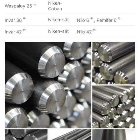
Niken-
Waspaloy 25 ™
Coban
®
®
®
Niken-sắt
Invar 36
Nilo 6
, Pernifer 6
®
®
Niken-sắt
Invar 42
Nilo 42