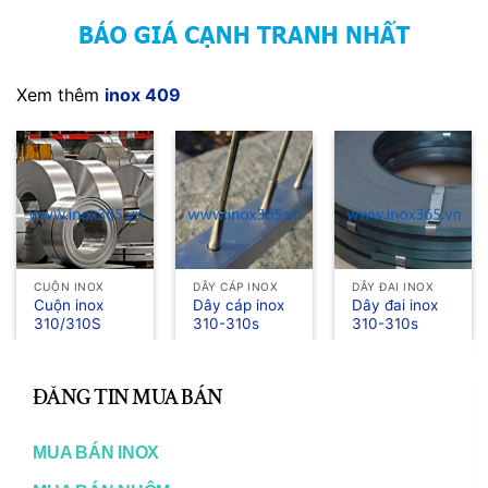
Xem thêm
inox 409
CUỘN INOX
DÂY CÁP INOX
DÂY ĐAI INOX
Cuộn inox
Dây cáp inox
Dây đai inox
310/310S
310-310s
310-310s
CL
TH
ĐĂNG TIN MUA BÁN
MO
MUA BÁN INOX