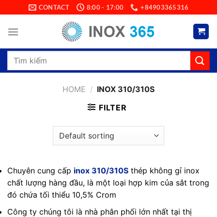
Skip
CONTACT
8:00 - 17:00
+84903365316
to
content
Search
for:
HOME
/
INOX 310/310S
FILTER
Chuyên cung cấp
inox 310/310S
thép không gỉ inox
chất lượng hàng đầu, là một loại hợp kim của sắt trong
đó chứa tối thiểu 10,5% Crom
Công ty chúng tôi là nhà phân phối lớn nhất tại thị