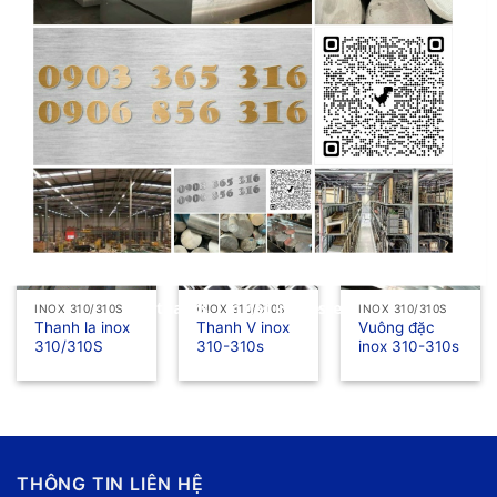
INOX 310/310S
INOX 310/310S
INOX 201
Ống inox
Tấm inox
Tên hàn inox
310/310s
310/310S
5.000
₫
No thanks, I’m not interested!
INOX 310/310S
INOX 310/310S
INOX 310/310S
Thanh la inox
Thanh V inox
Vuông đặc
310/310S
310-310s
inox 310-310s
THÔNG TIN LIÊN HỆ