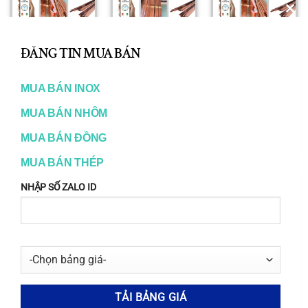
CL
TH
ĐĂNG TIN MUA BÁN
MO
MUA BÁN INOX
ĐỒNG
ĐỒNG
ĐỒNG
Bảng Giá
Bảng Giá
Bảng Tra
MUA BÁN NHÔM
Đồng Thanh
Thanh Cái
Thanh Cái
Cái
Đồng
Đồng
MUA BÁN ĐỒNG
50.000
₫
50.000
₫
50.000
₫
MUA BÁN THÉP
NHẬP SỐ ZALO ID
ĐỒNG
ĐỒNG
ĐỒNG
Báo Giá Đồng
Báo Giá Đồng
Báo Giá
Đỏ
Thanh Cái
Thanh Cái
Đồng
50.000
₫
50.000
₫