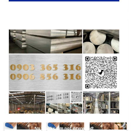
50.000
₫
ĐỒNG
ĐỒNG
ĐỒNG
Báo Giá
Các Loại Bạc
Busbar Đồng
Thanh Cái
Lót
50.000
₫
Đồng Tủ Điện
50.000
₫
50.000
₫
No thanks, I’m not interested!