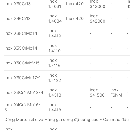
Inox
Inox
I
Inox X39Cr13
Inox 420
-
1.4031
S42000
4
Inox
Inox
Inox X46Cr13
Inox 420
-
-
1.4034
S42000
Inox
Inox X38CrMo14
-
-
-
1.4419
Inox
Inox X55CrMo14
-
-
-
1.4110
Inox
Inox X50CrMoV15
-
-
-
1.4116
Inox
Inox X39CrMo17-1
-
-
-
1.4122
Inox
Inox
Inox
Inox X3CrNiMo13-4
-
1.4313
S41500
F6NM
Inox X4CrNiMo16-
Inox
-
-
-
5-1
1.4418
Dòng Martensitic và Hàng gia công độ cứng cao - Các mác đặc 
Inox
Inox