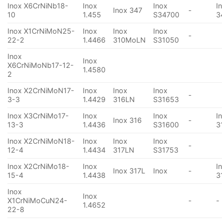
Inox X6CrNiNb18-
Inox
Inox
I
Inox 347
-
10
1.455
S34700
3
Inox X1CrNiMoN25-
Inox
Inox
Inox
-
22-2
1.4466
310MoLN
S31050
Inox
Inox
X6CrNiMoNb17-12-
1.4580
2
Inox X2CrNiMoN17-
Inox
Inox
Inox
-
3-3
1.4429
316LN
S31653
Inox X3CrNiMo17-
Inox
Inox
I
Inox 316
-
13-3
1.4436
S31600
3
Inox X2CrNiMoN18-
Inox
Inox
Inox
-
12-4
1.4434
317LN
S31753
Inox X2CrNiMo18-
Inox
I
Inox 317L
Inox
-
15-4
1.4438
3
Inox
Inox
X1CrNiMoCuN24-
-
-
1.4652
22-8