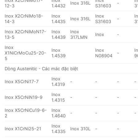
Inox X2CrNiMo17-
Inox
Inox
I
Inox 316L
-
12-3
1.4432
S31603
3
Inox X2CrNiMo18-
Inox
Inox
I
Inox 316L
-
14-3
1.4435
S31603
3
Inox X2CrNiMoN17-
Inox
Inox
Inox
-
13-5
1.4439
317LMN
Inox
Inox
Inox
I
X1NiCrMoCu25-20-
-
1.4539
N08904
9
5
Dòng Austenitic - Các mác đặc biệt
Inox
Inox X5CrNi17-7
-
-
-
-
1.4319
Inox
Inox X5CrNiN19-9
-
-
-
-
1.4315
Inox X5CrNiCu19-6-
Inox
-
-
-
-
2
1.4640
Inox
Inox X1CrNi25-21
Inox 310L
-
-
1.4335