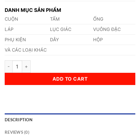
DANH MỤC SẢN PHẨM
CUỘN
TẤM
ỐNG
LÁP
LỤC GIÁC
VUÔNG ĐẶC
PHỤ KIỆN
DÂY
HỘP
VÀ CÁC LOẠI KHÁC
316L A4 quantity
ADD TO CART
DESCRIPTION
REVIEWS (0)