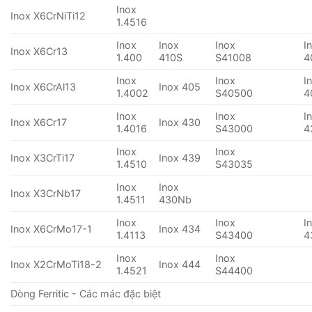
Inox
Inox X6CrNiTi12
1.4516
Inox
Inox
Inox
I
Inox X6Cr13
1.400
410S
S41008
4
Inox
Inox
I
Inox X6CrAl13
Inox 405
1.4002
S40500
4
Inox
Inox
I
Inox X6Cr17
Inox 430
1.4016
S43000
4
Inox
Inox
Inox X3CrTi17
Inox 439
1.4510
S43035
Inox
Inox
Inox X3CrNb17
1.4511
430Nb
Inox
Inox
I
Inox X6CrMo17-1
Inox 434
1.4113
S43400
4
Inox
Inox
Inox X2CrMoTi18-2
Inox 444
1.4521
S44400
Dòng Ferritic - Các mác đặc biệt