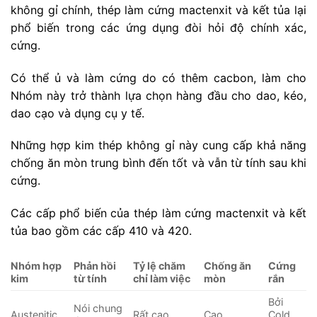
không gỉ chính, thép làm cứng mactenxit và kết tủa lại
phổ biến trong các ứng dụng đòi hỏi độ chính xác,
cứng.
Có thể ủ và làm cứng do có thêm cacbon, làm cho
Nhóm này trở thành lựa chọn hàng đầu cho dao, kéo,
dao cạo và dụng cụ y tế.
Những hợp kim thép không gỉ này cung cấp khả năng
chống ăn mòn trung bình đến tốt và vẫn từ tính sau khi
cứng.
Các cấp phổ biến của thép làm cứng mactenxit và kết
tủa bao gồm các cấp 410 và 420.
Nhóm hợp
Phản hồi
Tỷ lệ chăm
Chống ăn
Cứng
kim
từ tính
chỉ làm việc
mòn
rắn
Bởi
Nói chung
Austenitic
Rất cao
Cao
Cold