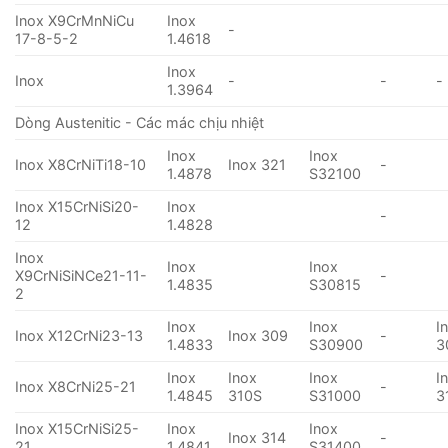
Inox X9CrMnNiCu
Inox
-
17-8-5-2
1.4618
Inox
Inox
-
-
-
1.3964
Dòng Austenitic - Các mác chịu nhiệt
Inox
Inox
Inox X8CrNiTi18-10
Inox 321
-
1.4878
S32100
Inox X15CrNiSi20-
Inox
-
12
1.4828
Inox
Inox
Inox
X9CrNiSiNCe21-11-
-
1.4835
S30815
2
Inox
Inox
I
Inox X12CrNi23-13
Inox 309
-
1.4833
S30900
3
Inox
Inox
Inox
I
Inox X8CrNi25-21
-
1.4845
310S
S31000
3
Inox X15CrNiSi25-
Inox
Inox
Inox 314
-
21
1.4841
S31400