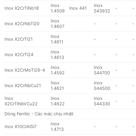
Inox
Inox
Inox X2CrTiNb18
Inox 441
-
-
1.4509
S43932
Inox
Inox X2CrNbTi20
-
-
-
1.4607
Inox
Inox X2CrTi21
-
-
-
1.4611
Inox
Inox X2CrTi24
-
-
-
1.4613
Inox
Inox
Inox X2CrMoTi29-4
-
-
1.4592
S44700
Inox
Inox
Inox X2CrNbCu21
-
-
1.4621
S44500
Inox
Inox
Inox
-
-
X2CrTiNbVCu22
1.4622
S44330
Dòng Ferritic - Các mác chịu nhiệt
Inox
Inox X10CrAlSi7
-
-
-
1.4713