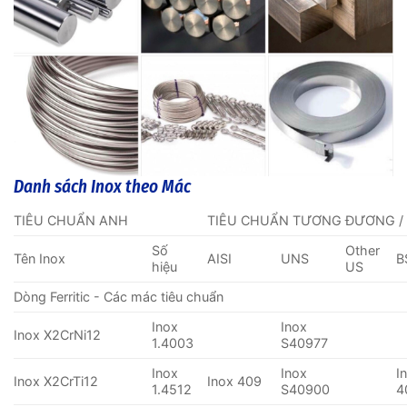
Danh sách Inox theo Mác
TIÊU CHUẨN ANH
TIÊU CHUẨN TƯƠNG ĐƯƠNG /
Số
Other
Tên Inox
AISI
UNS
B
hiệu
US
Dòng Ferritic - Các mác tiêu chuẩn
Inox
Inox
Inox X2CrNi12
1.4003
S40977
Inox
Inox
I
Inox X2CrTi12
Inox 409
1.4512
S40900
4