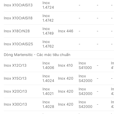
Inox
Inox X10CrAlSi13
-
-
-
1.4724
Inox
Inox X10CrAlSi18
-
-
-
1.4742
Inox
Inox X18CrN28
Inox 446
-
-
-
1.4749
Inox
Inox X10CrAlSi25
-
-
-
1.4762
Dòng Martensitic - Các mác tiêu chuẩn
Inox
Inox
I
Inox X12Cr13
Inox 410
-
1.4006
S41000
4
Inox
Inox
Inox X15Cr13
Inox 420
-
-
1.4024
S42000
Inox
Inox
I
Inox X20Cr13
Inox 420
-
1.4021
S42000
4
Inox
Inox
I
Inox X30Cr13
Inox 420
-
1.4028
S42000
4