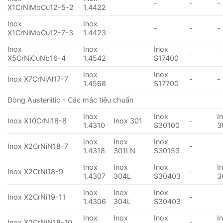
-
-
-
X1CrNiMoCu12-5-2
1.4422
Inox
Inox
-
-
-
X1CrNiMoCu12-7-3
1.4423
Inox
Inox
Inox
-
-
X5CrNiCuNb16-4
1.4542
S17400
Inox
Inox
Inox X7CrNiAl17-7
-
-
1.4568
S17700
Dòng Austenitic - Các mác tiêu chuẩn
Inox
Inox
I
Inox X10CrNi18-8
Inox 301
-
1.4310
S30100
3
Inox
Inox
Inox
Inox X2CrNiN18-7
-
1.4318
301LN
S30153
Inox
Inox
Inox
I
Inox X2CrNi18-9
-
1.4307
304L
S30403
3
Inox
Inox
Inox
Inox X2CrNi19-11
-
1.4306
304L
S30403
Inox
Inox
Inox
I
Inox X2CrNiN18-10
-