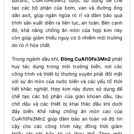
sulfuric, CuAl10Fe3Mn2 được sử dụng để chế
tạo các bộ phận của bơm, van và đường ống
dẫn axit, giúp ngăn ngừa rò rỉ và đảm bảo quá
trình sản xuất diễn ra liên tục, an toàn. Bên cạnh
đó, khả năng chống ăn mòn của hợp kim này
còn giúp giảm thiểu nguy cơ ô nhiễm môi trường
do rò rỉ hóa chất.
Trong ngành dầu khí,
Đồng CuAl10Fe3Mn2
phát
huy tác dụng trong môi trường biển, nơi các
công trình và thiết bị thường xuyên phải đối mặt
với sự ăn mòn của nước biển và các yếu tố thời
tiết khắc nghiệt. Hợp kim này được sử dụng để
chế tạo các bộ phận của giàn khoan dầu, tàu
chở dầu và các thiết bị khai thác dầu khí dưới
đáy biển.
Khả năng chống ăn mòn cao
của
CuAl10Fe3Mn2 giúp đảm bảo an toàn và độ tin
cậy cho các công trình này, đồng thời giảm
thiểu chi phí bảo trì và thay thế. Theo một