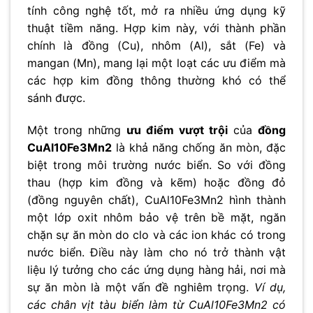
tính công nghệ tốt, mở ra nhiều ứng dụng kỹ
thuật tiềm năng. Hợp kim này, với thành phần
chính là đồng (Cu), nhôm (Al), sắt (Fe) và
mangan (Mn), mang lại một loạt các ưu điểm mà
các hợp kim đồng thông thường khó có thể
sánh được.
Một trong những
ưu điểm vượt trội
của
đồng
CuAl10Fe3Mn2
là khả năng chống ăn mòn, đặc
biệt trong môi trường nước biển. So với đồng
thau (hợp kim đồng và kẽm) hoặc đồng đỏ
(đồng nguyên chất), CuAl10Fe3Mn2 hình thành
một lớp oxit nhôm bảo vệ trên bề mặt, ngăn
chặn sự ăn mòn do clo và các ion khác có trong
nước biển. Điều này làm cho nó trở thành vật
liệu lý tưởng cho các ứng dụng hàng hải, nơi mà
sự ăn mòn là một vấn đề nghiêm trọng.
Ví dụ,
các chân vịt tàu biển làm từ CuAl10Fe3Mn2 có