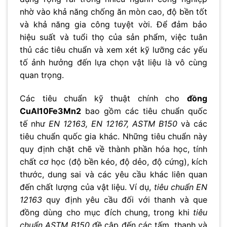
nhờ vào khả năng chống ăn mòn cao, độ bền tốt
và khả năng gia công tuyệt vời. Để đảm bảo
hiệu suất và tuổi thọ của sản phẩm, việc tuân
thủ các tiêu chuẩn và xem xét kỹ lưỡng các yếu
tố ảnh hưởng đến lựa chọn vật liệu là vô cùng
quan trọng.
Các tiêu chuẩn kỹ thuật chính cho
đồng
CuAl10Fe3Mn2
bao gồm các tiêu chuẩn quốc
tế như
EN 12163, EN 12167, ASTM B150
và các
tiêu chuẩn quốc gia khác. Những tiêu chuẩn này
quy định chặt chẽ về thành phần hóa học, tính
chất cơ học (độ bền kéo, độ dẻo, độ cứng), kích
thước, dung sai và các yêu cầu khác liên quan
đến chất lượng của vật liệu. Ví dụ,
tiêu chuẩn EN
12163
quy định yêu cầu đối với thanh và que
đồng dùng cho mục đích chung, trong khi
tiêu
chuẩn ASTM B150
đề cập đến các tấm, thanh và