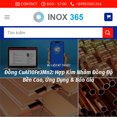
Skip
CONTACT
8:00 - 17:00
+84903365316
to
content
Search
for:
TÀI LIỆU KỸ THUẬT
Đồng CuAl10Fe3Mn2: Hợp Kim Nhôm Đồng Độ
Bền Cao, Ứng Dụng & Báo Giá