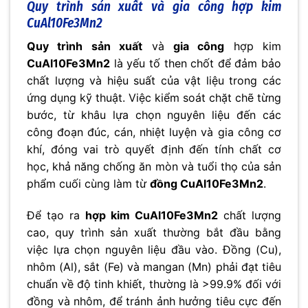
Quy trình sản xuất và gia công hợp kim
CuAl10Fe3Mn2
Quy trình sản xuất
và
gia công
hợp kim
CuAl10Fe3Mn2
là yếu tố then chốt để đảm bảo
chất lượng và hiệu suất của vật liệu trong các
ứng dụng kỹ thuật. Việc kiểm soát chặt chẽ từng
bước, từ khâu lựa chọn nguyên liệu đến các
công đoạn đúc, cán, nhiệt luyện và gia công cơ
khí, đóng vai trò quyết định đến tính chất cơ
học, khả năng chống ăn mòn và tuổi thọ của sản
phẩm cuối cùng làm từ
đồng CuAl10Fe3Mn2
.
Để tạo ra
hợp kim CuAl10Fe3Mn2
chất lượng
cao, quy trình sản xuất thường bắt đầu bằng
việc lựa chọn nguyên liệu đầu vào. Đồng (Cu),
nhôm (Al), sắt (Fe) và mangan (Mn) phải đạt tiêu
chuẩn về độ tinh khiết, thường là >99.9% đối với
đồng và nhôm, để tránh ảnh hưởng tiêu cực đến