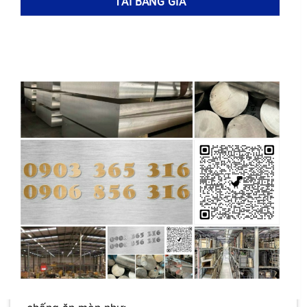
tiềm năng ứng dụng bất ngờ!
Ứng dụng của Đồng CuAl10Fe3Mn2 trong ngành
hàng hải và đóng tàu
Đồng CuAl10Fe3Mn2
đóng vai trò quan trọng
trong ngành hàng hải và đóng tàu nhờ khả năng
chống ăn mòn vượt trội trong môi trường nước
biển khắc nghiệt, đảm bảo độ bền và tuổi thọ
cho các công trình và thiết bị. Hợp kim đồng
này thể hiện các ưu điểm vượt trội so với nhiều
vật liệu khác, làm cho nó trở thành lựa chọn ưu
tiên cho nhiều ứng dụng quan trọng trong lĩnh
vực này.
Trong môi trường biển,
Đồng
CuAl10Fe3Mn2
được ứng dụng rộng rãi để chế
tạo các bộ phận chịu lực, chịu mài mòn và