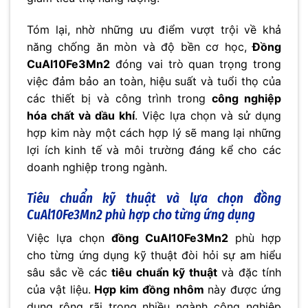
Tóm lại, nhờ những ưu điểm vượt trội về khả
năng chống ăn mòn và độ bền cơ học,
Đồng
CuAl10Fe3Mn2
đóng vai trò quan trọng trong
việc đảm bảo an toàn, hiệu suất và tuổi thọ của
các thiết bị và công trình trong
công nghiệp
hóa chất và dầu khí
. Việc lựa chọn và sử dụng
hợp kim này một cách hợp lý sẽ mang lại những
lợi ích kinh tế và môi trường đáng kể cho các
doanh nghiệp trong ngành.
Tiêu chuẩn kỹ thuật và lựa chọn đồng
CuAl10Fe3Mn2 phù hợp cho từng ứng dụng
Việc lựa chọn
đồng CuAl10Fe3Mn2
phù hợp
cho từng ứng dụng kỹ thuật đòi hỏi sự am hiểu
sâu sắc về các
tiêu chuẩn kỹ thuật
và đặc tính
của vật liệu.
Hợp kim đồng nhôm
này được ứng
dụng rộng rãi trong nhiều ngành công nghiệp