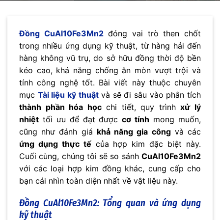
Đồng CuAl10Fe3Mn2
đóng vai trò then chốt
trong nhiều ứng dụng kỹ thuật, từ hàng hải đến
hàng không vũ trụ, do sở hữu đồng thời độ bền
kéo cao, khả năng chống ăn mòn vượt trội và
tính công nghệ tốt. Bài viết này thuộc chuyên
mục
Tài liệu kỹ thuật
và sẽ đi sâu vào phân tích
thành phần hóa học
chi tiết, quy trình
xử lý
nhiệt
tối ưu để đạt được
cơ tính
mong muốn,
cũng như đánh giá
khả năng gia công
và các
ứng dụng thực tế
của hợp kim đặc biệt này.
Cuối cùng, chúng tôi sẽ so sánh
CuAl10Fe3Mn2
với các loại hợp kim đồng khác, cung cấp cho
bạn cái nhìn toàn diện nhất về vật liệu này.
Đồng CuAl10Fe3Mn2: Tổng quan và ứng dụng
kỹ thuật