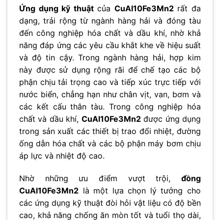
Ứng dụng kỹ thuật
của
CuAl10Fe3Mn2
rất đa
dạng, trải rộng từ ngành hàng hải và đóng tàu
đến công nghiệp hóa chất và dầu khí, nhờ khả
năng đáp ứng các yêu cầu khắt khe về hiệu suất
và độ tin cậy. Trong ngành hàng hải, hợp kim
này được sử dụng rộng rãi để chế tạo các bộ
phận chịu tải trọng cao và tiếp xúc trực tiếp với
nước biển, chẳng hạn như chân vịt, van, bơm và
các kết cấu thân tàu. Trong công nghiệp hóa
chất và dầu khí,
CuAl10Fe3Mn2
được ứng dụng
trong sản xuất các thiết bị trao đổi nhiệt, đường
ống dẫn hóa chất và các bộ phận máy bơm chịu
áp lực và nhiệt độ cao.
Nhờ những ưu điểm vượt trội,
đồng
CuAl10Fe3Mn2
là một lựa chọn lý tưởng cho
các ứng dụng kỹ thuật đòi hỏi vật liệu có độ bền
cao, khả năng chống ăn mòn tốt và tuổi thọ dài,