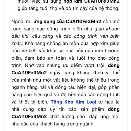
muối, việc sử dụng
hợp kim CuAl10Fe3Mn2
giúp tăng tuổi thọ và độ tin cậy của hệ thống.
Ngoài ra,
ứng dụng của CuAl10Fe3Mn2
còn mở
rộng sang các công trình biển như
giàn khoan
dầu khí
,
cầu cảng
và
các công trình ven biển
khác
. Khả năng chống ăn mòn của hợp kim giúp
bảo vệ kết cấu khỏi sự phá hủy của môi trường
biển, đảm bảo an toàn và tuổi thọ cho công
trình. Nhờ vào những ưu điểm vượt trội,
đồng
CuAl10Fe3Mn2
ngày càng khẳng định vị thế
của mình như một vật liệu không thể thiếu trong
ngành hàng hải và đóng tàu hiện đại, góp phần
nâng cao hiệu quả và độ bền của các công trình
và thiết bị biển.
Tổng Kho Kim Loại
tự hào là
nhà cung cấp uy tín các sản phẩm
đồng
CuAl10Fe3Mn2
chất lượng cao, đáp ứng mọi
nhu cầu của khách hàng trong ngành.