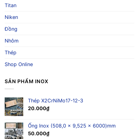
Dụng
Titan
Biển
Và
Cho
Báo
Ngành
Niken
Giá
Hàng
Hải
Đồng
Nhôm
Thép
Shop Online
SẢN PHẨM INOX
Thép X2CrNiMo17-12-3
20.000
₫
Ống Inox (508,0 x 9,525 x 6000)mm
50.000
₫