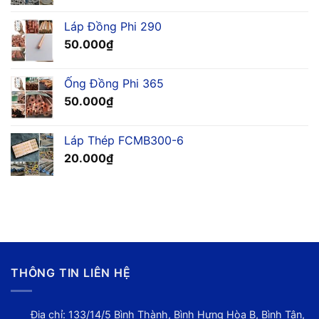
Láp Đồng Phi 290
50.000
₫
Ống Đồng Phi 365
50.000
₫
Láp Thép FCMB300-6
20.000
₫
THÔNG TIN LIÊN HỆ
Địa chỉ: 133/14/5 Bình Thành, Bình Hưng Hòa B, Bình Tân,