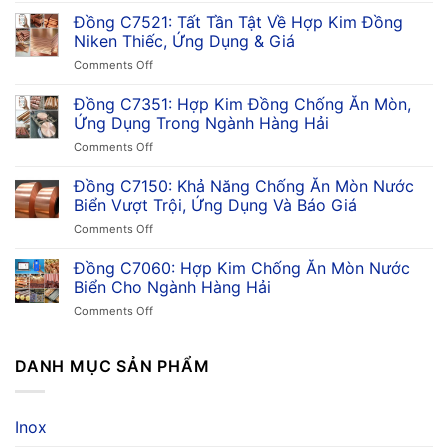
C7701:
Đồng C7521: Tất Tần Tật Về Hợp Kim Đồng
Đặc
Niken Thiếc, Ứng Dụng & Giá
Tính,
on
Comments Off
Ứng
Đồng
Dụng,
C7521:
Đồng C7351: Hợp Kim Đồng Chống Ăn Mòn,
Ưu
Tất
Điểm
Ứng Dụng Trong Ngành Hàng Hải
Tần
&
on
Comments Off
Tật
So
Đồng
Về
Sánh
C7351:
Đồng C7150: Khả Năng Chống Ăn Mòn Nước
Hợp
Trong
Hợp
Kim
Biển Vượt Trội, Ứng Dụng Và Báo Giá
Công
Kim
Đồng
Nghiệp
on
Comments Off
Đồng
Niken
Đồng
Chống
Thiếc,
C7150:
Đồng C7060: Hợp Kim Chống Ăn Mòn Nước
Ăn
Ứng
Khả
Mòn,
Biển Cho Ngành Hàng Hải
Dụng
Năng
Ứng
&
on
Comments Off
Chống
Dụng
Giá
Đồng
Ăn
Trong
C7060:
Mòn
Ngành
Hợp
DANH MỤC SẢN PHẨM
Nước
Hàng
Kim
Biển
Hải
Chống
Vượt
Ăn
Trội,
Inox
Mòn
Ứng
Nước