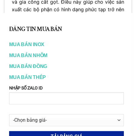
và gia công cắt gọt. Điều này giúp cho việc sản
xuất các bộ phận có hình dạng phức tạp trở nên
dễ dàng hơn và giảm chi phí sản xuất. So với
một số hợp kim đồng đặc biệt khác, Đồng
CuAl10Fe3Mn2 ít đòi hỏi các quy trình gia công
phức tạp và đắt tiền hơn.
Khả năng chống mài mòn
của
Đồng
CuAl10Fe3Mn2
cũng vượt trội hơn so với nhiều
hợp kim đồng khác, làm cho nó trở thành lựa
chọn ưu tiên cho các ứng dụng chịu ma sát cao.
Ví dụ, trong các ổ trục và bạc lót, Đồng
CuAl10Fe3Mn2 có thể kéo dài tuổi thọ của các
bộ phận và giảm thiểu sự cần thiết phải bảo trì
và thay thế
.
Bạn có tò mò
điều gì khiến CuAl10Fe3Mn2 nổi
bật hơn so với các hợp kim đồng khác
? Click
ngay để khám phá những ưu điểm vượt trội và