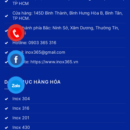
TP HCM
Cửa hàng: 145D Bình Thành, Bình Hưng Hòa B, Bình Tân,
TP HCM.
Chi nhánh phía Bắc: Ninh Sở, Xâm Dương, Thường Tín,
Hà Nội
Hotline:
0903 365 316
Email:
inox365@gmail.com
Website:
https://www.inox365.vn
DANH MỤC HÀNG HÓA
Inox 304
Inox 316
Inox 201
Inox 430