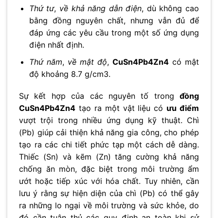
Thứ tư
,
về khả năng dẫn điện
, dù không cao
bằng đồng nguyên chất, nhưng vẫn đủ để
đáp ứng các yêu cầu trong một số ứng dụng
điện nhất định.
Thứ năm
,
về mật độ
,
CuSn4Pb4Zn4
có mật
độ khoảng 8.7 g/cm3.
Sự kết hợp của các nguyên tố trong
đồng
CuSn4Pb4Zn4
tạo ra một vật liệu có
ưu điểm
vượt trội trong nhiều ứng dụng kỹ thuật. Chì
(Pb) giúp cải thiện khả năng gia công, cho phép
tạo ra các chi tiết phức tạp một cách dễ dàng.
Thiếc (Sn) và kẽm (Zn) tăng cường khả năng
chống ăn mòn, đặc biệt trong môi trường ẩm
ướt hoặc tiếp xúc với hóa chất. Tuy nhiên, cần
lưu ý rằng sự hiện diện của chì (Pb) có thể gây
ra những lo ngại về môi trường và sức khỏe, do
đó cần tuân thủ các quy định an toàn khi sử