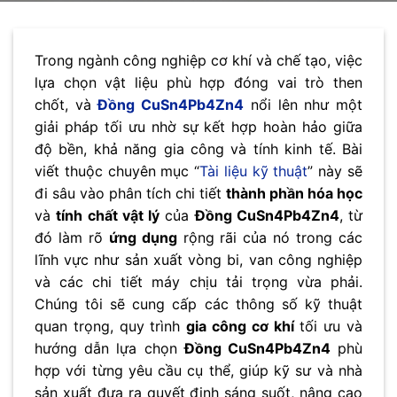
Trong ngành công nghiệp cơ khí và chế tạo, việc
lựa chọn vật liệu phù hợp đóng vai trò then
chốt, và
Đồng CuSn4Pb4Zn4
nổi lên như một
giải pháp tối ưu nhờ sự kết hợp hoàn hảo giữa
độ bền, khả năng gia công và tính kinh tế. Bài
viết thuộc chuyên mục “
Tài liệu kỹ thuật
” này sẽ
đi sâu vào phân tích chi tiết
thành phần hóa học
và
tính chất vật lý
của
Đồng CuSn4Pb4Zn4
, từ
đó làm rõ
ứng dụng
rộng rãi của nó trong các
lĩnh vực như sản xuất vòng bi, van công nghiệp
và các chi tiết máy chịu tải trọng vừa phải.
Chúng tôi sẽ cung cấp các thông số kỹ thuật
quan trọng, quy trình
gia công cơ khí
tối ưu và
hướng dẫn lựa chọn
Đồng CuSn4Pb4Zn4
phù
hợp với từng yêu cầu cụ thể, giúp kỹ sư và nhà
sản xuất đưa ra quyết định sáng suốt, nâng cao