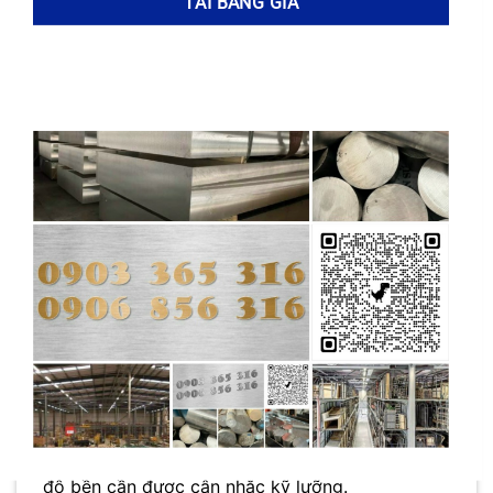
trong quá trình cung cấp và gia công các sản
phẩm từ đồng.
So sánh với đồng thanh (Cu-Sn) – một hợp kim
đồng có độ bền và khả năng chống ăn mòn cao
–
CuSn4Pb4Zn4
thường có độ bền thấp hơn.
Thiếc (Sn) trong đồng thanh giúp tăng cường độ
cứng và khả năng chống mài mòn, làm cho nó
trở thành lựa chọn lý tưởng cho các ứng dụng
chịu tải trọng lớn và môi trường khắc nghiệt.
Ngược lại, sự bổ sung chì (Pb) và kẽm (Zn) vào
CuSn4Pb4Zn4
làm giảm độ bền của hợp kim,
nhưng bù lại, cải thiện đáng kể khả năng gia
công và giảm giá thành sản phẩm. Vì vậy, việc
lựa chọn giữa
CuSn4Pb4Zn4
và đồng thanh
phụ thuộc vào yêu cầu cụ thể của ứng dụng,
trong đó yếu tố chi phí, khả năng gia công và
độ bền cần được cân nhắc kỹ lưỡng.