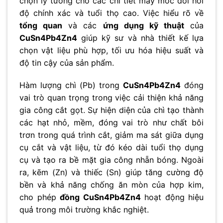
chọn lý tưởng cho các chi tiết máy móc đòi hỏi
độ chính xác và tuổi thọ cao. Việc hiểu rõ về
tổng quan
và các
ứng dụng kỹ thuật
của
CuSn4Pb4Zn4
giúp kỹ sư và nhà thiết kế lựa
chọn vật liệu phù hợp, tối ưu hóa hiệu suất và
độ tin cậy của sản phẩm.
Hàm lượng chì (Pb) trong
CuSn4Pb4Zn4
đóng
vai trò quan trọng trong việc cải thiện khả năng
gia công cắt gọt. Sự hiện diện của chì tạo thành
các hạt nhỏ, mềm, đóng vai trò như chất bôi
trơn trong quá trình cắt, giảm ma sát giữa dụng
cụ cắt và vật liệu, từ đó kéo dài tuổi thọ dụng
cụ và tạo ra bề mặt gia công nhẵn bóng. Ngoài
ra, kẽm (Zn) và thiếc (Sn) giúp tăng cường độ
bền và khả năng chống ăn mòn của hợp kim,
cho phép
đồng CuSn4Pb4Zn4
hoạt động hiệu
quả trong môi trường khắc nghiệt.