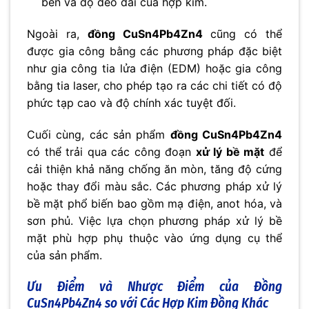
bền và độ dẻo dai của hợp kim.
Ngoài ra,
đồng CuSn4Pb4Zn4
cũng có thể
được gia công bằng các phương pháp đặc biệt
như gia công tia lửa điện (EDM) hoặc gia công
bằng tia laser, cho phép tạo ra các chi tiết có độ
phức tạp cao và độ chính xác tuyệt đối.
Cuối cùng, các sản phẩm
đồng CuSn4Pb4Zn4
có thể trải qua các công đoạn
xử lý bề mặt
để
cải thiện khả năng chống ăn mòn, tăng độ cứng
hoặc thay đổi màu sắc. Các phương pháp xử lý
bề mặt phổ biến bao gồm mạ điện, anot hóa, và
sơn phủ. Việc lựa chọn phương pháp xử lý bề
mặt phù hợp phụ thuộc vào ứng dụng cụ thể
của sản phẩm.
Ưu Điểm và Nhược Điểm của Đồng
CuSn4Pb4Zn4 so với Các Hợp Kim Đồng Khác