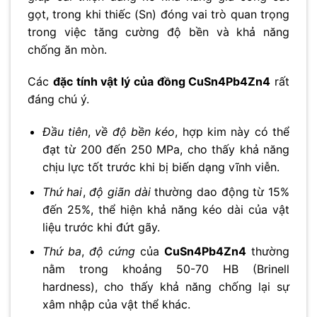
gọt, trong khi thiếc (Sn) đóng vai trò quan trọng
trong việc tăng cường độ bền và khả năng
chống ăn mòn.
Các
đặc tính vật lý của đồng CuSn4Pb4Zn4
rất
đáng chú ý.
Đầu tiên
,
về độ bền kéo
, hợp kim này có thể
đạt từ 200 đến 250 MPa, cho thấy khả năng
chịu lực tốt trước khi bị biến dạng vĩnh viễn.
Thứ hai
,
độ giãn dài
thường dao động từ 15%
đến 25%, thể hiện khả năng kéo dài của vật
liệu trước khi đứt gãy.
Thứ ba
,
độ cứng
của
CuSn4Pb4Zn4
thường
nằm trong khoảng 50-70 HB (Brinell
hardness), cho thấy khả năng chống lại sự
xâm nhập của vật thể khác.