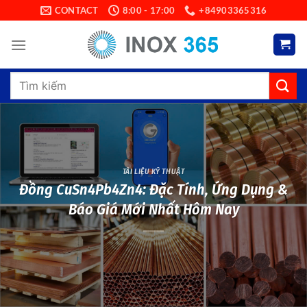
Skip
CONTACT
8:00 - 17:00
+84903365316
to
content
Search
for:
TÀI LIỆU KỸ THUẬT
Đồng CuSn4Pb4Zn4: Đặc Tính, Ứng Dụng &
Báo Giá Mới Nhất Hôm Nay