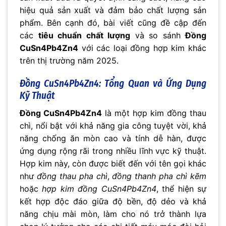
hiệu quả sản xuất và đảm bảo chất lượng sản
phẩm. Bên cạnh đó, bài viết cũng đề cập đến
các
tiêu chuẩn chất lượng
và so sánh
Đồng
CuSn4Pb4Zn4
với các loại đồng hợp kim khác
trên thị trường năm 2025.
Đồng CuSn4Pb4Zn4: Tổng Quan và Ứng Dụng
Kỹ Thuật
Đồng CuSn4Pb4Zn4
là một hợp kim đồng thau
chì, nổi bật với khả năng gia công tuyệt vời, khả
năng chống ăn mòn cao và tính dễ hàn, được
ứng dụng rộng rãi trong nhiều lĩnh vực kỹ thuật.
Hợp kim này, còn được biết đến với tên gọi khác
như
đồng thau pha chì
,
đồng thanh pha chì kẽm
hoặc
hợp kim đồng CuSn4Pb4Zn4
, thể hiện sự
kết hợp độc đáo giữa độ bền, độ dẻo và khả
năng chịu mài mòn, làm cho nó trở thành lựa