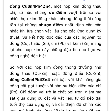
Đồng CuSn4Pb4Zn4
, một hợp kim đồng thau
chì, sở hữu những
ưu điểm
vượt trội so với
nhiều hợp kim đồng khác, nhưng đồng thời cũng
tồn tại những
nhược điểm
nhất định cần cân
nhắc khi lựa chọn vật liệu cho các ứng dụng kỹ
thuật. Sự kết hợp độc đáo của các nguyên tố
đồng (Cu), thiếc (Sn), chì (Pb) và kẽm (Zn) mang
lại cho hợp kim này những đặc tính cơ học và
công nghệ đặc biệt.
So với các hợp kim đồng thông thường như
đồng thau (Cu-Zn) hoặc đồng điếu (Cu-Sn),
đồng CuSn4Pb4Zn4
nổi bật với khả năng gia
công cắt gọt tuyệt vời nhờ sự hiện diện của chì
(Pb). Chì đóng vai trò là chất bôi trơn, giảm ma
sát giữa dụng cụ cắt và vật liệu, từ đó kéo dài
tuổi thọ của dụng cụ và cải thiện độ chính xác
của quá trình gia công. Ví dụ, trong sản xuất các