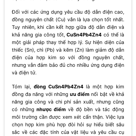
No thanks, I’m not interested!
Đối với các ứng dụng yêu cầu độ dẫn điện cao,
đồng nguyên chất (Cu) vẫn là lựa chọn tốt nhất.
Tuy nhiên, khi cần kết hợp giữa độ dẫn điện và
khả năng gia công tốt,
CuSn4Pb4Zn4
có thể là
một giải pháp thay thế hợp lý. Sự hiện diện của
thiếc (Sn), chì (Pb) và kẽm (Zn) làm giảm độ dẫn
điện của hợp kim so với đồng nguyên chất,
nhưng vẫn đảm bảo đủ cho nhiều ứng dụng điện
và điện tử.
Tóm lại,
đồng CuSn4Pb4Zn4
là một hợp kim
đồng đa năng với những
ưu điểm
nổi bật về khả
năng gia công và chi phí sản xuất, nhưng cũng
có những
nhược điểm
về độ bền và tác động
môi trường cần được xem xét cẩn thận. Việc lựa
chọn hợp kim phù hợp đòi hỏi sự hiểu biết sâu
sắc về các đặc tính của vật liệu và yêu cầu cụ