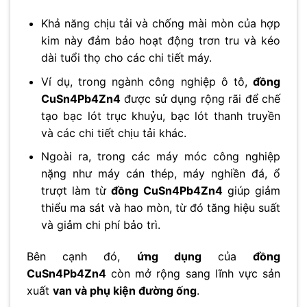
Khả năng chịu tải và chống mài mòn của hợp
kim này đảm bảo hoạt động trơn tru và kéo
dài tuổi thọ cho các chi tiết máy.
Ví dụ, trong ngành công nghiệp ô tô,
đồng
CuSn4Pb4Zn4
được sử dụng rộng rãi để chế
tạo bạc lót trục khuỷu, bạc lót thanh truyền
và các chi tiết chịu tải khác.
Ngoài ra, trong các máy móc công nghiệp
nặng như máy cán thép, máy nghiền đá, ổ
trượt làm từ
đồng CuSn4Pb4Zn4
giúp giảm
thiểu ma sát và hao mòn, từ đó tăng hiệu suất
và giảm chi phí bảo trì.
Bên cạnh đó,
ứng dụng
của
đồng
CuSn4Pb4Zn4
còn mở rộng sang lĩnh vực sản
xuất
van và phụ kiện đường ống
.