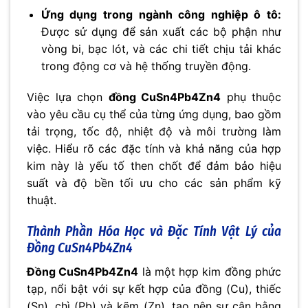
Ứng dụng trong ngành công nghiệp ô tô:
Được sử dụng để sản xuất các bộ phận như
vòng bi, bạc lót, và các chi tiết chịu tải khác
trong động cơ và hệ thống truyền động.
Việc lựa chọn
đồng CuSn4Pb4Zn4
phụ thuộc
vào yêu cầu cụ thể của từng ứng dụng, bao gồm
tải trọng, tốc độ, nhiệt độ và môi trường làm
việc. Hiểu rõ các đặc tính và khả năng của hợp
kim này là yếu tố then chốt để đảm bảo hiệu
suất và độ bền tối ưu cho các sản phẩm kỹ
thuật.
Thành Phần Hóa Học và Đặc Tính Vật Lý của
Đồng CuSn4Pb4Zn4
Đồng CuSn4Pb4Zn4
là một hợp kim đồng phức
tạp, nổi bật với sự kết hợp của đồng (Cu), thiếc
(Sn), chì (Pb) và kẽm (Zn), tạo nên sự cân bằng