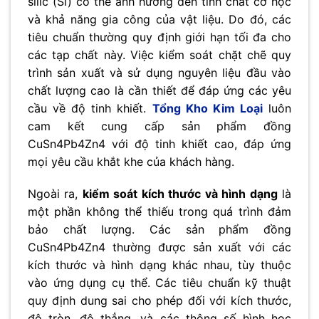
silic (Si) có thể ảnh hưởng đến tính chất cơ học
và khả năng gia công của vật liệu. Do đó, các
tiêu chuẩn thường quy định giới hạn tối đa cho
các tạp chất này. Việc kiểm soát chặt chẽ quy
trình sản xuất và sử dụng nguyên liệu đầu vào
chất lượng cao là cần thiết để đáp ứng các yêu
cầu về độ tinh khiết.
Tổng Kho Kim Loại
luôn
cam kết cung cấp sản phẩm đồng
CuSn4Pb4Zn4 với độ tinh khiết cao, đáp ứng
mọi yêu cầu khắt khe của khách hàng.
Ngoài ra,
kiểm soát kích thước và hình dạng
là
một phần không thể thiếu trong quá trình đảm
bảo chất lượng. Các sản phẩm đồng
CuSn4Pb4Zn4 thường được sản xuất với các
kích thước và hình dạng khác nhau, tùy thuộc
vào ứng dụng cụ thể. Các tiêu chuẩn kỹ thuật
quy định dung sai cho phép đối với kích thước,
độ tròn, độ thẳng, và các thông số hình học