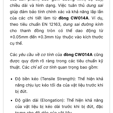
chiều dài và hình dạng. Việc tuân thủ
dung sai
giúp đảm bảo tính chính xác và khả năng lắp lẫn
của các chi tiết làm từ
đồng CW014A
. Ví dụ,
theo tiêu chuẩn EN 12163,
dung sai đường kính
cho thanh đồng tròn có thể dao động từ
±0.05mm đến ±0.3mm tùy thuộc vào kích thước
cụ thể.
Các
yêu cầu về cơ tính
của
đồng CW014A
cũng
được quy định rõ ràng trong các tiêu chuẩn kỹ
thuật. Các
chỉ số cơ tính
quan trọng bao gồm:
Độ bền kéo (Tensile Strength): Thể hiện khả
năng chịu lực kéo tối đa của vật liệu trước khi
bị đứt.
Độ giãn dài (Elongation): Thể hiện khả năng
của vật liệu bị kéo dài trước khi bị đứt, đặc
trưng cho độ dẻo của vật liệu.