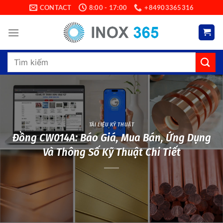
Skip
CONTACT
8:00 - 17:00
+84903365316
to
content
Search
for:
TÀI LIỆU KỸ THUẬT
Đồng CW014A: Báo Giá, Mua Bán, Ứng Dụng
Và Thông Số Kỹ Thuật Chi Tiết