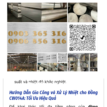
Cuối cùng, trong ngành
hàng không vũ trụ
,
đồng CW014A
được sử dụng trong các ứng
dụng đặc biệt đòi hỏi độ tin cậy và hiệu suất
cao trong điều kiện khắc nghiệt. Ví dụ:
Hệ thống điện và điện tử
: Đảm bảo hoạt
động ổn định của các thiết bị quan trọng trên
máy bay và tàu vũ trụ.
Bộ phận tản nhiệt
: Giúp kiểm soát nhiệt độ
của các thiết bị điện tử, ngăn ngừa quá nhiệt
và đảm bảo hiệu suất hoạt động.
Vòng bi và bạc đạn
: Cung cấp độ bền và khả
năng chống mài mòn trong môi trường áp
suất và nhiệt độ khắc nghiệt.
Hướng Dẫn
Gia Công
và
Xử Lý Nhiệt
cho
Đồng
CW014A
:
Tối Ưu Hiệu Quả
Để khai thác tối đa tiềm năng của
đồng