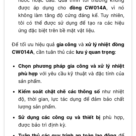
nước hoặc dầu. Quá trình tôi thường không
được áp dụng cho
đồng CW014A
, vì nó
không làm tăng độ cứng đáng kể. Tuy nhiên,
tôi có thể được sử dụng để tạo ra các hiệu
ứng đặc biệt trên bề mặt vật liệu.
Để tối ưu hiệu quả
gia công
và
xử lý nhiệt
đồng
CW014A
, cần tuân thủ các
lưu ý quan trọng
:
Chọn phương pháp gia công và xử lý nhiệt
phù hợp
với yêu cầu kỹ thuật và đặc tính của
sản phẩm.
Kiểm soát chặt chẽ các thông số
như nhiệt
độ, thời gian, lực tác dụng để đảm bảo chất
lượng sản phẩm.
Sử dụng các công cụ và thiết bị
phù hợp,
được bảo trì định kỳ.
Tuân thủ các quy trình an toàn lao động
để