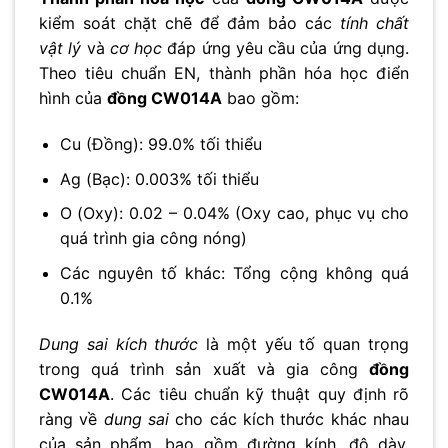
kiểm soát chặt chẽ để đảm bảo các
tính chất
vật lý
và
cơ học
đáp ứng yêu cầu của ứng dụng.
Theo tiêu chuẩn EN, thành phần hóa học điển
hình của
đồng CW014A
bao gồm:
Cu (Đồng): 99.0% tối thiểu
Ag (Bạc): 0.003% tối thiểu
O (Oxy): 0.02 – 0.04% (Oxy cao, phục vụ cho
quá trình gia công nóng)
Các nguyên tố khác: Tổng cộng không quá
0.1%
Dung sai kích thước
là một yếu tố quan trọng
trong quá trình sản xuất và gia công
đồng
CW014A
. Các tiêu chuẩn kỹ thuật quy định rõ
ràng về
dung sai
cho các kích thước khác nhau
của sản phẩm, bao gồm đường kính, độ dày,