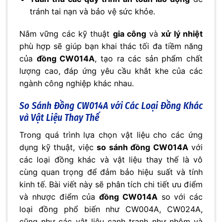
tránh tai nạn và bảo vệ sức khỏe.
Nắm vững các kỹ thuật
gia công
và
xử lý nhiệt
phù hợp sẽ giúp bạn khai thác tối đa tiềm năng
của
đồng CW014A
, tạo ra các sản phẩm chất
lượng cao, đáp ứng yêu cầu khắt khe của các
ngành công nghiệp khác nhau.
So Sánh Đồng CW014A với Các Loại Đồng Khác
và Vật Liệu Thay Thế
Trong quá trình lựa chọn vật liệu cho các ứng
dụng kỹ thuật, việc
so sánh đồng CW014A
với
các loại đồng khác và vật liệu thay thế là vô
cùng quan trọng để đảm bảo hiệu suất và tính
kinh tế. Bài viết này sẽ phân tích chi tiết ưu điểm
và nhược điểm của
đồng CW014A
so với các
loại đồng phổ biến như CW004A, CW024A,
cũng như các vật liệu cạnh tranh như nhôm và