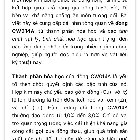
kết hợp giữa khả năng gia công tuyệt vời, độ
bền và khả năng chống ăn mòn tương đối. Bài
viết này sẽ cung cấp cái nhìn tổng quan về
đồng
CW014A
, từ thành phần hóa học và các
tính
chất vật lý
,
tính chất hóa học
quan trọng, đến
các ứng dụng phổ biến trong nhiều ngành công
nghiệp, giúp người đọc hiểu rõ hơn về vật liệu
kỹ thuật này.
Thành phần hóa học
của đồng CW014A là yếu
tố then chốt quyết định các đặc tính của nó.
Hợp kim này chủ yếu bao gồm đồng (Cu), với tỷ
lệ lớn, thường là trên 60%, kết hợp với kẽm (Zn)
và chì (Pb). Hàm lượng chì trong CW014A
thường dao động từ 1,0% đến 3,0%. Chì có vai
trò quan trọng trong việc cải thiện khả năng gia
công cắt gọt của đồng thau, giúp quá trình sản
xuất các chi tiết trở nên dễ dàng và hiệu quả