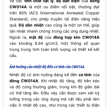
Về các
tính chất vật lý
,
độ dẫn điện
của
đồng
CW014A
là một ưu điểm nổi bật, thường đạt
trên 80% IACS (International Annealed Copper
Standard), cho phép truyền tải điện năng hiệu
quả.
Độ dẫn nhiệt
cao cũng là một lợi thế, giúp
tản nhiệt nhanh chóng trong các ứng dụng nhiệt.
Ngoài ra,
mật độ
của
đồng hợp kim CW014A
vào khoảng 8.94 g/cm3, một thông số quan
trọng trong tính toán khối lượng và thiết kế kết
cấu.
Ảnh hưởng của nhiệt độ đến cơ tính của CW014A
Nhiệt độ có ảnh hưởng đáng kể đến
cơ tính
của
đồng CW014A
. Khi nhiệt độ tăng, độ bền kéo
và độ cứng thường giảm, trong khi độ giãn dài
có thể tăng lên. Điều này cần được xem xét kỹ
lưỡng trong các ứng dụng mà vật liệu phải làm
việc ở nhiệt độ cao, như trong các thiết bị điện