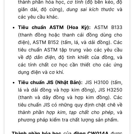
thành phần hóa học,
cơ tính
(độ bền kéo, độ
giãn dài, độ cứng),
dung sai kích thước
và
các yêu cầu khác.
Tiêu chuẩn ASTM (Hoa Kỳ):
ASTM B133
(thanh đồng hoặc thanh cái đồng dùng cho
điện), ASTM B152 (tấm, lá, và dải đồng). Các
tiêu chuẩn ASTM tập trung vào các yêu cầu
về
độ dẫn điện
, độ tinh khiết của đồng, và
các tính chất cơ học cần thiết cho các ứng
dụng điện và cơ khí.
Tiêu chuẩn JIS (Nhật Bản):
JIS H3100 (tấm,
lá và dải đồng và hợp kim đồng), JIS H3250
(thanh và dây đồng và hợp kim đồng). Các
tiêu chuẩn JIS có những quy định chặt chẽ về
thành phần hợp kim
,
tạp chất cho phép
, và
phương pháp kiểm tra chất lượng sản phẩm.
Thành phần hóa học
của
đồng CW014A
được