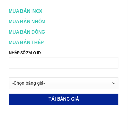
Trong lĩnh vực
xây dựng
,
đồng CW014A
được
sử dụng cho các ứng dụng đòi hỏi độ bền và
khả năng chống chịu thời tiết khắc nghiệt.
Chẳng hạn như:
Ống dẫn nước và hệ thống sưởi
: Chống ăn
mòn và chịu được áp lực cao, đảm bảo an
toàn và hiệu quả trong việc vận chuyển nước
và nhiệt.
Mái lợp và vách ngăn
: Tạo lớp bảo vệ bền
vững cho công trình, chống lại các tác động
từ môi trường.
Chi tiết trang trí
: Mang lại vẻ đẹp sang trọng
và độ bền vượt thời gian cho các công trình
kiến trúc.