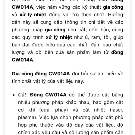
CW014A
, việc nắm vững các kỹ thuật
gia công
và
xử lý nhiệt
đóng vai trò then chốt. Hướng
dẫn này sẽ cung cấp thông tin chi tiết về các
phương pháp
gia công
như cắt, uốn, hàn, cùng
các quy trình
xử lý nhiệt
như ủ, ram, tôi, giúp
bạn đạt được hiệu quả cao nhất, đảm bảo chất
lượng và độ bền của sản phẩm làm từ
đồng
CW014A
.
Gia công đồng CW014A
đòi hỏi sự am hiểu về
tính chất vật lý của vật liệu này.
Cắt
:
Đồng CW014A
có thể được cắt bằng
nhiều phương pháp khác nhau, bao gồm cắt
cơ khí (cưa, phay) và cắt nhiệt (laser,
plasma). Việc lựa chọn phương pháp cắt phù
hợp phụ thuộc vào độ dày của vật liệu, độ
chính xác yêu cầu và số lượng sản phẩm cần