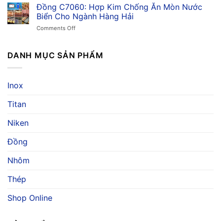
C7150:
Đồng C7060: Hợp Kim Chống Ăn Mòn Nước
Ăn
Ứng
Khả
Mòn,
Biển Cho Ngành Hàng Hải
Dụng
Năng
Ứng
&
on
Comments Off
Chống
Dụng
Giá
Đồng
Ăn
Trong
C7060:
Mòn
Ngành
Hợp
DANH MỤC SẢN PHẨM
Nước
Hàng
Kim
Biển
Hải
Chống
Vượt
Ăn
Trội,
Inox
Mòn
Ứng
Nước
Dụng
Titan
Biển
Và
Cho
Báo
Ngành
Niken
Giá
Hàng
Hải
Đồng
Nhôm
Thép
Shop Online