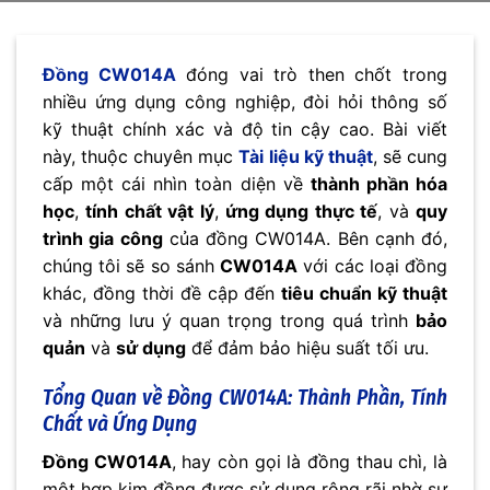
Đồng CW014A
đóng vai trò then chốt trong
nhiều ứng dụng công nghiệp, đòi hỏi thông số
kỹ thuật chính xác và độ tin cậy cao. Bài viết
này, thuộc chuyên mục
Tài liệu kỹ thuật
, sẽ cung
cấp một cái nhìn toàn diện về
thành phần hóa
học
,
tính chất vật lý
,
ứng dụng thực tế
, và
quy
trình gia công
của đồng CW014A. Bên cạnh đó,
chúng tôi sẽ so sánh
CW014A
với các loại đồng
khác, đồng thời đề cập đến
tiêu chuẩn kỹ thuật
và những lưu ý quan trọng trong quá trình
bảo
quản
và
sử dụng
để đảm bảo hiệu suất tối ưu.
Tổng Quan về
Đồng CW014A
: Thành Phần, Tính
Chất và Ứng Dụng
Đồng CW014A
, hay còn gọi là đồng thau chì, là
một hợp kim đồng được sử dụng rộng rãi nhờ sự