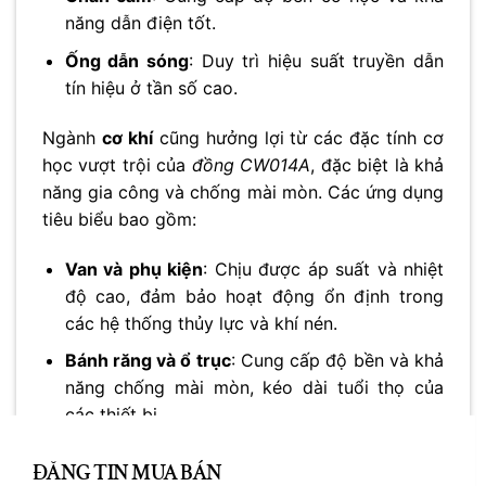
năng dẫn điện tốt.
Ống dẫn sóng
: Duy trì hiệu suất truyền dẫn
tín hiệu ở tần số cao.
Ngành
cơ khí
cũng hưởng lợi từ các đặc tính cơ
học vượt trội của
đồng CW014A
, đặc biệt là khả
năng gia công và chống mài mòn. Các ứng dụng
tiêu biểu bao gồm:
Van và phụ kiện
: Chịu được áp suất và nhiệt
độ cao, đảm bảo hoạt động ổn định trong
các hệ thống thủy lực và khí nén.
Bánh răng và ổ trục
: Cung cấp độ bền và khả
năng chống mài mòn, kéo dài tuổi thọ của
các thiết bị.
Khuôn mẫu
: Dẫn nhiệt tốt, giúp kiểm soát
nhiệt độ trong quá trình đúc và ép nhựa.