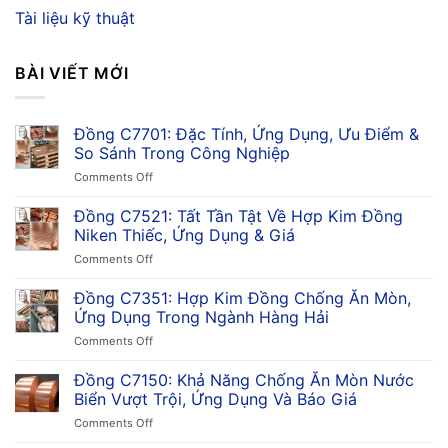
Tài liệu kỹ thuật
BÀI VIẾT MỚI
Đồng C7701: Đặc Tính, Ứng Dụng, Ưu Điểm &
So Sánh Trong Công Nghiệp
on
Comments Off
Đồng
C7701:
Đồng C7521: Tất Tần Tật Về Hợp Kim Đồng
Đặc
Niken Thiếc, Ứng Dụng & Giá
Tính,
on
Comments Off
Ứng
Đồng
Dụng,
C7521:
Đồng C7351: Hợp Kim Đồng Chống Ăn Mòn,
Ưu
Tất
Điểm
Ứng Dụng Trong Ngành Hàng Hải
Tần
&
on
Comments Off
Tật
So
Đồng
Về
Sánh
C7351:
Đồng C7150: Khả Năng Chống Ăn Mòn Nước
Hợp
Trong
Hợp
Kim
Biển Vượt Trội, Ứng Dụng Và Báo Giá
Công
Kim
Đồng
Nghiệp
on
Comments Off
Đồng
Niken
Đồng
Chống
Thiếc,