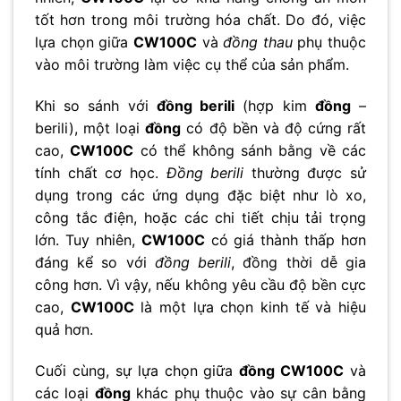
tốt hơn trong môi trường hóa chất. Do đó, việc
lựa chọn giữa
CW100C
và
đồng thau
phụ thuộc
vào môi trường làm việc cụ thể của sản phẩm.
Khi so sánh với
đồng berili
(hợp kim
đồng
–
berili), một loại
đồng
có độ bền và độ cứng rất
cao,
CW100C
có thể không sánh bằng về các
tính chất cơ học.
Đồng berili
thường được sử
dụng trong các ứng dụng đặc biệt như lò xo,
công tắc điện, hoặc các chi tiết chịu tải trọng
lớn. Tuy nhiên,
CW100C
có giá thành thấp hơn
đáng kể so với
đồng berili
, đồng thời dễ gia
công hơn. Vì vậy, nếu không yêu cầu độ bền cực
cao,
CW100C
là một lựa chọn kinh tế và hiệu
quả hơn.
Cuối cùng, sự lựa chọn giữa
đồng CW100C
và
các loại
đồng
khác phụ thuộc vào sự cân bằng