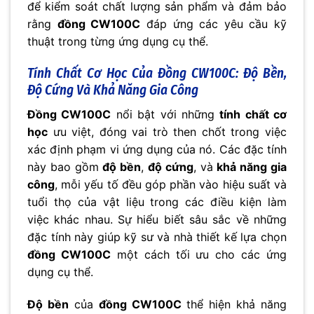
để kiểm soát chất lượng sản phẩm và đảm bảo
rằng
đồng CW100C
đáp ứng các yêu cầu kỹ
thuật trong từng ứng dụng cụ thể.
Tính Chất Cơ Học Của
Đồng CW100C
:
Độ Bền
,
Độ Cứng Và Khả Năng Gia Công
Đồng CW100C
nổi bật với những
tính chất cơ
học
ưu việt, đóng vai trò then chốt trong việc
xác định phạm vi ứng dụng của nó. Các đặc tính
này bao gồm
độ bền
,
độ cứng
, và
khả năng gia
công
, mỗi yếu tố đều góp phần vào hiệu suất và
tuổi thọ của vật liệu trong các điều kiện làm
việc khác nhau. Sự hiểu biết sâu sắc về những
đặc tính này giúp kỹ sư và nhà thiết kế lựa chọn
đồng CW100C
một cách tối ưu cho các ứng
dụng cụ thể.
Độ bền
của
đồng CW100C
thể hiện khả năng