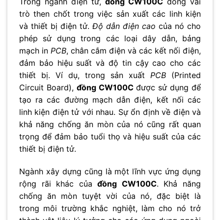
Trong ngành điện tử,
đồng CW100C
đóng vai
trò then chốt trong việc sản xuất các linh kiện
và thiết bị điện tử.
Độ dẫn điện cao
của nó cho
phép sử dụng trong các loại dây dẫn, bảng
mạch in
PCB
, chân cắm điện và các kết nối điện,
đảm bảo hiệu suất và độ tin cậy cao cho các
thiết bị. Ví dụ, trong sản xuất
PCB
(Printed
Circuit Board),
đồng CW100C
được sử dụng để
tạo ra các đường mạch dẫn điện, kết nối các
linh kiện điện tử với nhau. Sự ổn định về điện và
khả năng chống ăn mòn của nó cũng rất quan
trọng để đảm bảo tuổi thọ và hiệu suất của các
thiết bị điện tử.
Ngành xây dựng cũng là một lĩnh vực ứng dụng
rộng rãi khác của
đồng CW100C
. Khả năng
chống ăn mòn tuyệt vời của nó, đặc biệt là
trong môi trường khắc nghiệt, làm cho nó trở