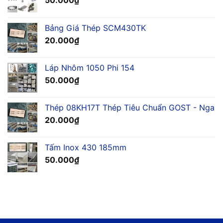
50.000
₫
Bảng Giá Thép SCM430TK
20.000
₫
Láp Nhôm 1050 Phi 154
50.000
₫
Thép 08KH17T Thép Tiêu Chuẩn GOST - Nga
20.000
₫
Tấm Inox 430 185mm
50.000
₫