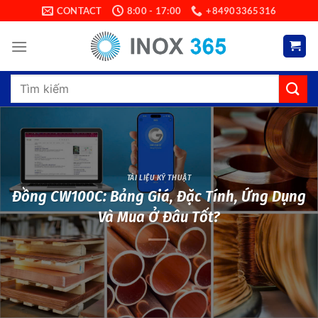
Skip
CONTACT
8:00 - 17:00
+84903365316
to
content
Search
for:
TÀI LIỆU KỸ THUẬT
Đồng CW100C: Bảng Giá, Đặc Tính, Ứng Dụng
Và Mua Ở Đâu Tốt?