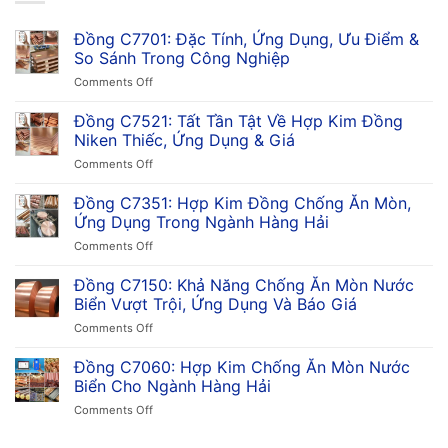
Đồng C7701: Đặc Tính, Ứng Dụng, Ưu Điểm &
So Sánh Trong Công Nghiệp
on
Comments Off
Đồng
C7701:
Đồng C7521: Tất Tần Tật Về Hợp Kim Đồng
Đặc
Niken Thiếc, Ứng Dụng & Giá
Tính,
on
Comments Off
Ứng
Đồng
Dụng,
C7521:
Đồng C7351: Hợp Kim Đồng Chống Ăn Mòn,
Ưu
Tất
Điểm
Ứng Dụng Trong Ngành Hàng Hải
Tần
&
on
Comments Off
Tật
So
Đồng
Về
Sánh
C7351:
Đồng C7150: Khả Năng Chống Ăn Mòn Nước
Hợp
Trong
Hợp
Kim
Biển Vượt Trội, Ứng Dụng Và Báo Giá
Công
Kim
Đồng
Nghiệp
on
Comments Off
Đồng
Niken
Đồng
Chống
Thiếc,
C7150:
Đồng C7060: Hợp Kim Chống Ăn Mòn Nước
Ăn
Ứng
Khả
Mòn,
Biển Cho Ngành Hàng Hải
Dụng
Năng
Ứng
&
on
Comments Off
Chống
Dụng
Giá
Đồng
Ăn
Trong
C7060:
Mòn