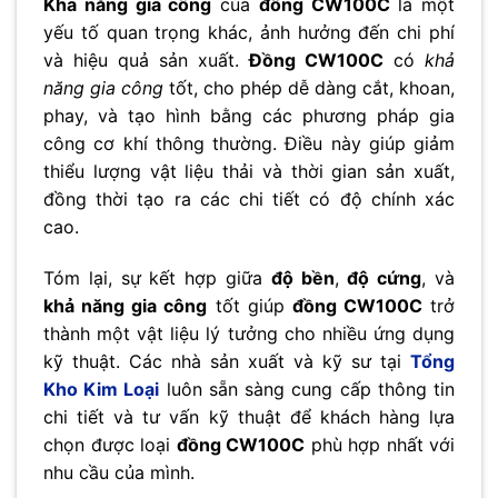
Khả năng gia công
của
đồng CW100C
là một
yếu tố quan trọng khác, ảnh hưởng đến chi phí
và hiệu quả sản xuất.
Đồng CW100C
có
khả
năng gia công
tốt, cho phép dễ dàng cắt, khoan,
phay, và tạo hình bằng các phương pháp gia
công cơ khí thông thường. Điều này giúp giảm
thiểu lượng vật liệu thải và thời gian sản xuất,
đồng thời tạo ra các chi tiết có độ chính xác
cao.
Tóm lại, sự kết hợp giữa
độ bền
,
độ cứng
, và
khả năng gia công
tốt giúp
đồng CW100C
trở
thành một vật liệu lý tưởng cho nhiều ứng dụng
kỹ thuật. Các nhà sản xuất và kỹ sư tại
Tổng
Kho Kim Loại
luôn sẵn sàng cung cấp thông tin
chi tiết và tư vấn kỹ thuật để khách hàng lựa
chọn được loại
đồng CW100C
phù hợp nhất với
nhu cầu của mình.