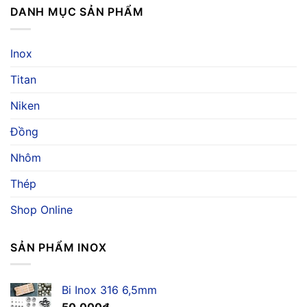
Ngành
Hợp
DANH MỤC SẢN PHẨM
Nước
Hàng
Kim
Biển
Hải
Chống
Vượt
Ăn
Trội,
Inox
Mòn
Ứng
Nước
Dụng
Titan
Biển
Và
Cho
Báo
Ngành
Niken
Giá
Hàng
Hải
Đồng
Nhôm
Thép
Shop Online
SẢN PHẨM INOX
Bi Inox 316 6,5mm