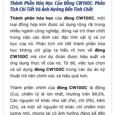
Thành Phần Hóa Học Của
Đồng CW100C
: Phân
Tích Chi Tiết Và Ảnh Hưởng Đến Tính Chất
Thành phần hóa học
của
đồng CW100C
, một
loại đồng hợp kim được sử dụng rộng rãi trong
nhiều ngành công nghiệp, đóng vai trò then chốt
trong việc xác định các đặc tính vật lý và cơ
học của nó. Phân tích chi tiết thành phần hóa
học không chỉ giúp ta hiểu rõ hơn về
đồng
CW100C
mà còn dự đoán được hiệu suất và
ứng dụng thực tế của nó. Từ đó, việc lựa chọn
và sử dụng
đồng CW100C
trong các dự án kỹ
thuật trở nên chính xác và hiệu quả hơn.
Thành phần chính của
đồng CW100C
là đồng
(Cu), chiếm tỷ lệ lớn nhất, thường trên 99,5%.
Các nguyên tố khác như sắt (Fe), chì (Pb), kẽm
(Zn), và một số nguyên tố khác chỉ chiếm một
lượng nhỏ, nhưng lại có ảnh hưởng đáng kể đến