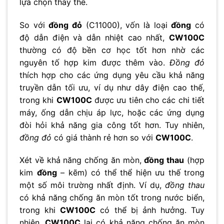
lựa chọn thay thế.
So với
đồng đỏ
(C11000), vốn là loại
đồng
có
độ dẫn điện và dẫn nhiệt cao nhất,
CW100C
thường có độ bền cơ học tốt hơn nhờ các
nguyên tố hợp kim được thêm vào.
Đồng đỏ
thích hợp cho các ứng dụng yêu cầu khả năng
truyền dẫn tối ưu, ví dụ như dây điện cao thế,
trong khi
CW100C
được ưu tiên cho các chi tiết
máy, ống dẫn chịu áp lực, hoặc các ứng dụng
đòi hỏi khả năng gia công tốt hơn. Tuy nhiên,
đồng đỏ
có giá thành rẻ hơn so với
CW100C
.
Xét về khả năng chống ăn mòn,
đồng thau
(hợp
kim
đồng
– kẽm) có thể thể hiện ưu thế trong
một số môi trường nhất định. Ví dụ,
đồng thau
có khả năng chống ăn mòn tốt trong nước biển,
trong khi
CW100C
có thể bị ảnh hưởng. Tuy
nhiên,
CW100C
lại có khả năng chống ăn mòn