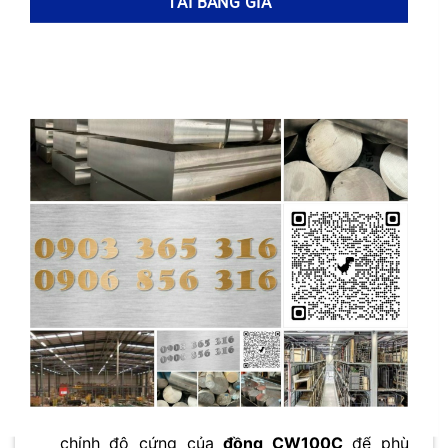
có thể tạo ra ứng suất dư bên trong vật liệu,
gây ra biến dạng và nứt vỡ.
Nhiệt luyện
giúp
giảm thiểu hoặc loại bỏ ứng suất dư, tăng độ
ổn định kích thước và hình dạng của sản
phẩm.
Tăng độ dẻo:
Nhiệt luyện
có thể làm tăng độ
dẻo của
đồng CW100C
, giúp nó dễ dàng
uốn, dát mỏng hoặc kéo sợi mà không bị nứt.
Điều này đặc biệt quan trọng trong các ứng
dụng yêu cầu khả năng tạo hình tốt.
Cải thiện độ bền:
Một số phương pháp
nhiệt
luyện
có thể làm tăng độ bền kéo và độ bền
mỏi của
đồng CW100C
, giúp nó chịu được
tải trọng lớn hơn và tuổi thọ cao hơn.
Điều chỉnh độ cứng:
Tùy thuộc vào phương
pháp và thông số
nhiệt luyện
, có thể điều
chỉnh độ cứng của
đồng CW100C
để phù