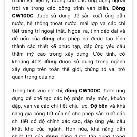
thành vật liệu lý tưởng cho các ứng dụng ngoài
trời và trong các công trình ven biển.
Đồng
CW100C
được sử dụng để sản xuất ống dẫn
nước, hệ thống thoát nước, mái lợp và các chi
tiết trang trí ngoại thất. Ngoài ra, tính dẻo dai và
dễ uốn của
đồng
cho phép nó được tạo hình
thành các thiết kế phức tạp, đáp ứng yêu cầu
thẩm mỹ cao trong xây dựng. Ước tính, có
khoảng 40%
đồng
được sử dụng trong ngành
xây dựng trên toàn thế giới, chứng tỏ vai trò
quan trọng của nó.
Trong lĩnh vực cơ khí,
đồng CW100C
được ứng
dụng để chế tạo các bộ phận máy móc, khuôn
dập, van và các chi tiết chịu lực.
Độ bền
và khả
năng gia công tốt của nó cho phép sản xuất các
chi tiết có độ chính xác cao, đáp ứng yêu cầu
khắt khe của ngành. Hơn nữa, khả năng dẫn
nhiệt tốt của
đồng
cũng được tận dụng trong