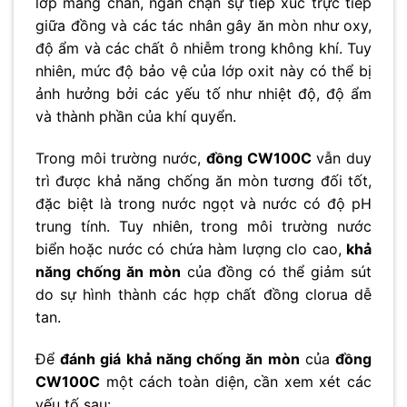
lớp màng chắn, ngăn chặn sự tiếp xúc trực tiếp
giữa đồng và các tác nhân gây ăn mòn như oxy,
độ ẩm và các chất ô nhiễm trong không khí. Tuy
nhiên, mức độ bảo vệ của lớp oxit này có thể bị
ảnh hưởng bởi các yếu tố như nhiệt độ, độ ẩm
và thành phần của khí quyển.
Trong môi trường nước,
đồng CW100C
vẫn duy
trì được khả năng chống ăn mòn tương đối tốt,
đặc biệt là trong nước ngọt và nước có độ pH
trung tính. Tuy nhiên, trong môi trường nước
biển hoặc nước có chứa hàm lượng clo cao,
khả
năng chống ăn mòn
của đồng có thể giảm sút
do sự hình thành các hợp chất đồng clorua dễ
tan.
Để
đánh giá khả năng chống ăn mòn
của
đồng
CW100C
một cách toàn diện, cần xem xét các
yếu tố sau: