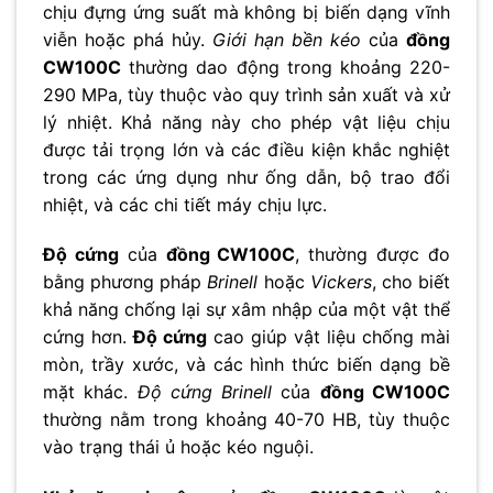
chịu đựng ứng suất mà không bị biến dạng vĩnh
viễn hoặc phá hủy.
Giới hạn bền kéo
của
đồng
CW100C
thường dao động trong khoảng 220-
290 MPa, tùy thuộc vào quy trình sản xuất và xử
lý nhiệt. Khả năng này cho phép vật liệu chịu
được tải trọng lớn và các điều kiện khắc nghiệt
trong các ứng dụng như ống dẫn, bộ trao đổi
nhiệt, và các chi tiết máy chịu lực.
Độ cứng
của
đồng CW100C
, thường được đo
bằng phương pháp
Brinell
hoặc
Vickers
, cho biết
khả năng chống lại sự xâm nhập của một vật thể
cứng hơn.
Độ cứng
cao giúp vật liệu chống mài
mòn, trầy xước, và các hình thức biến dạng bề
mặt khác.
Độ cứng Brinell
của
đồng CW100C
thường nằm trong khoảng 40-70 HB, tùy thuộc
vào trạng thái ủ hoặc kéo nguội.