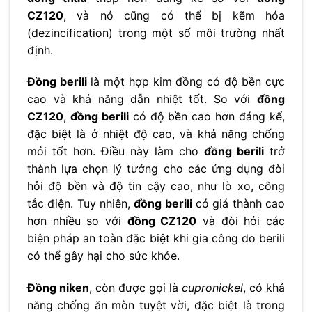
CZ120
, và nó cũng có thể bị kẽm hóa
(dezincification) trong một số môi trường nhất
định.
Đồng berili
là một hợp kim đồng có độ bền cực
cao và khả năng dẫn nhiệt tốt. So với
đồng
CZ120
,
đồng berili
có độ bền cao hơn đáng kể,
đặc biệt là ở nhiệt độ cao, và khả năng chống
mỏi tốt hơn. Điều này làm cho
đồng berili
trở
thành lựa chọn lý tưởng cho các ứng dụng đòi
hỏi độ bền và độ tin cậy cao, như lò xo, công
tắc điện. Tuy nhiên,
đồng berili
có giá thành cao
hơn nhiều so với
đồng CZ120
và đòi hỏi các
biện pháp an toàn đặc biệt khi gia công do berili
có thể gây hại cho sức khỏe.
Đồng niken
, còn được gọi là
cupronickel
, có khả
năng chống ăn mòn tuyệt vời, đặc biệt là trong