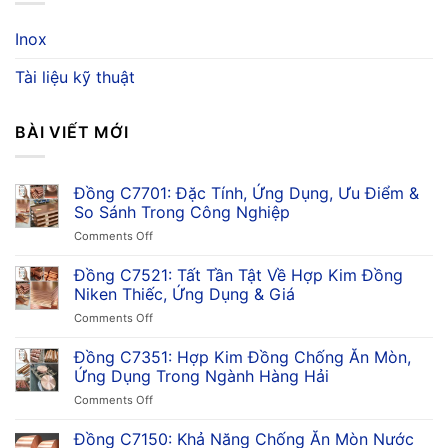
Inox
Tài liệu kỹ thuật
BÀI VIẾT MỚI
Đồng C7701: Đặc Tính, Ứng Dụng, Ưu Điểm &
So Sánh Trong Công Nghiệp
on
Comments Off
Đồng
C7701:
Đồng C7521: Tất Tần Tật Về Hợp Kim Đồng
Đặc
Niken Thiếc, Ứng Dụng & Giá
Tính,
on
Comments Off
Ứng
Đồng
Dụng,
C7521:
Đồng C7351: Hợp Kim Đồng Chống Ăn Mòn,
Ưu
Tất
Điểm
Ứng Dụng Trong Ngành Hàng Hải
Tần
&
on
Comments Off
Tật
So
Đồng
Về
Sánh
C7351:
Đồng C7150: Khả Năng Chống Ăn Mòn Nước
Hợp
Trong