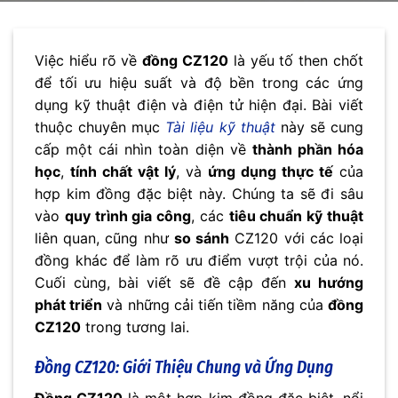
Việc hiểu rõ về
đồng CZ120
là yếu tố then chốt
để tối ưu hiệu suất và độ bền trong các ứng
dụng kỹ thuật điện và điện tử hiện đại. Bài viết
thuộc chuyên mục
Tài liệu kỹ thuật
này sẽ cung
cấp một cái nhìn toàn diện về
thành phần hóa
học
,
tính chất vật lý
, và
ứng dụng thực tế
của
hợp kim đồng đặc biệt này. Chúng ta sẽ đi sâu
vào
quy trình gia công
, các
tiêu chuẩn kỹ thuật
liên quan, cũng như
so sánh
CZ120 với các loại
đồng khác để làm rõ ưu điểm vượt trội của nó.
Cuối cùng, bài viết sẽ đề cập đến
xu hướng
phát triển
và những cải tiến tiềm năng của
đồng
CZ120
trong tương lai.
Đồng CZ120
: Giới Thiệu Chung và Ứng Dụng
Đồng CZ120
là một hợp kim đồng đặc biệt, nổi