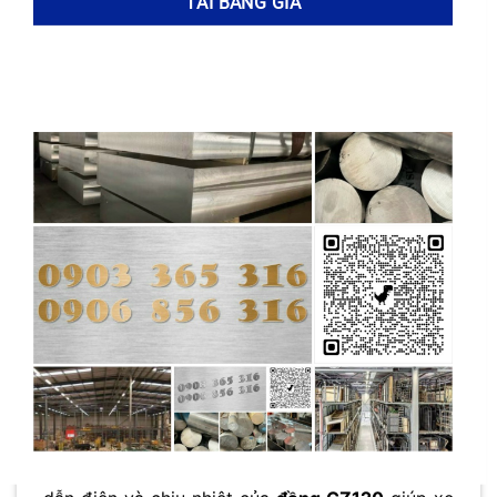
CZ120
hoạt động bền bỉ trong môi trường khắc
nghiệt.
Trong
xây dựng
,
đồng CZ120
được ứng dụng
trong hệ thống ống nước, van, và các chi tiết
trang trí. Tính thẩm mỹ và độ bền của
đồng
CZ120
góp phần nâng cao chất lượng công
trình.
Hàng không vũ trụ
đòi hỏi vật liệu có độ bền
cao và khả năng chịu nhiệt tốt, và
đồng CZ120
đáp ứng được những yêu cầu này. Các bộ phận
quan trọng trong động cơ và hệ thống điều
khiển sử dụng
đồng CZ120
để đảm bảo an toàn
và hiệu suất.
Ngành
ô tô
sử dụng
đồng CZ120
cho các chi
tiết điện, hệ thống làm mát, và phanh. Khả năng