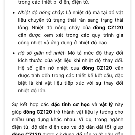
trong các thiết bị điện, điện tử.
Nhiệt độ nóng chảy
: Là nhiệt độ mà tại đó vật
liệu chuyển từ trạng thái rắn sang trạng thái
lỏng. Nhiệt độ nóng chảy của
đồng CZ120
cần được xem xét trong các quy trình gia
công nhiệt và ứng dụng ở nhiệt độ cao.
Hệ số giãn nở nhiệt
: Mô tả mức độ thay đổi
kích thước của vật liệu khi nhiệt độ thay đổi.
Hệ số giãn nở nhiệt của
đồng CZ120
cần
được tính đến trong các thiết kế kết cấu, đặc
biệt là khi vật liệu tiếp xúc với sự thay đổi
nhiệt độ lớn.
Sự kết hợp các
đặc tính cơ học
và
vật lý
này
giúp
đồng CZ120
trở thành vật liệu lý tưởng cho
nhiều ứng dụng khác nhau. Ví dụ, trong ngành
điện tử, độ dẫn điện cao và độ dãn dài tốt giúp
đồng CZ120
được sử dụng để sản xuất dây dẫn