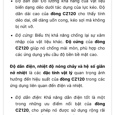
Độ dãn dài
: Đo lường khả năng của vật liệu
biến dạng dẻo dưới tác dụng của lực kéo. Độ
dãn dài cao của
đồng CZ120
cho thấy tính
dẻo dai, dễ dàng uốn cong, kéo sợi mà không
bị nứt vỡ.
Độ cứng
: Biểu thị khả năng chống lại sự xâm
nhập của vật liệu khác.
Độ cứng
của
đồng
CZ120
giúp nó chống mài mòn, phù hợp cho
các ứng dụng yêu cầu độ bền bề mặt cao.
Độ dẫn điện, nhiệt độ nóng chảy và hệ số giãn
nở nhiệt
là các
đặc tính vật lý
quan trọng ảnh
hưởng đến hiệu suất của
đồng CZ120
trong các
ứng dụng liên quan đến điện và nhiệt.
Độ dẫn điện
: Khả năng dẫn điện tốt là một
trong những ưu điểm nổi bật của
đồng
CZ120
, cho phép nó được sử dụng rộng rãi