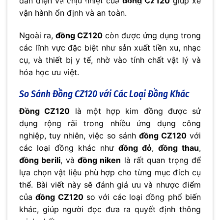
dẫn điện và chịu nhiệt của
đồng CZ120
giúp xe
No thanks, I’m not interested!
vận hành ổn định và an toàn.
Ngoài ra,
đồng CZ120
còn được ứng dụng trong
các lĩnh vực đặc biệt như sản xuất tiền xu, nhạc
cụ, và thiết bị y tế, nhờ vào tính chất vật lý và
hóa học ưu việt.
So Sánh
Đồng CZ120
với Các Loại Đồng Khác
Đồng CZ120
là một hợp kim đồng được sử
dụng rộng rãi trong nhiều ứng dụng công
nghiệp, tuy nhiên, việc so sánh
đồng CZ120
với
các loại đồng khác như
đồng đỏ
,
đồng thau
,
đồng berili
, và
đồng niken
là rất quan trọng để
lựa chọn vật liệu phù hợp cho từng mục đích cụ
thể. Bài viết này sẽ đánh giá ưu và nhược điểm
của
đồng CZ120
so với các loại đồng phổ biến
khác, giúp người đọc đưa ra quyết định thông