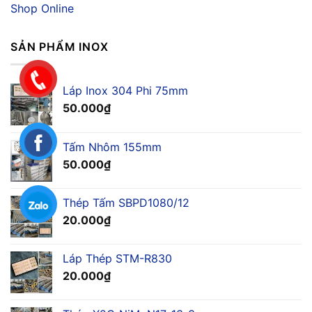
Shop Online
SẢN PHẨM INOX
Láp Inox 304 Phi 75mm
50.000
₫
Tấm Nhôm 155mm
50.000
₫
Thép Tấm SBPD1080/12
20.000
₫
Láp Thép STM-R830
20.000
₫