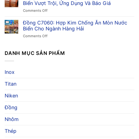
Hợp
Kim
Biển Vượt Trội, Ứng Dụng Và Báo Giá
Công
Kim
Đồng
Nghiệp
on
Comments Off
Đồng
Niken
Đồng
Chống
Thiếc,
C7150:
Đồng C7060: Hợp Kim Chống Ăn Mòn Nước
Ăn
Ứng
Khả
Mòn,
Biển Cho Ngành Hàng Hải
Dụng
Năng
Ứng
&
on
Comments Off
Chống
Dụng
Giá
Đồng
Ăn
Trong
C7060:
Mòn
Ngành
Hợp
DANH MỤC SẢN PHẨM
Nước
Hàng
Kim
Biển
Hải
Chống
Vượt
Ăn
Trội,
Inox
Mòn
Ứng
Nước
Dụng
Titan
Biển
Và
Cho
Báo
Ngành
Niken
Giá
Hàng
Hải
Đồng
Nhôm
Thép