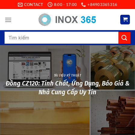
Skip
CONTACT
8:00 - 17:00
+84903365316
to
content
Search
for:
TÀI LIỆU KỸ THUẬT
Đồng CZ120: Tính Chất, Ứng Dụng, Báo Giá &
Nhà Cung Cấp Uy Tín