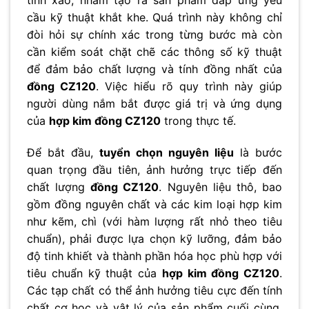
tinh xảo, nhằm tạo ra sản phẩm đáp ứng yêu
cầu kỹ thuật khắt khe. Quá trình này không chỉ
đòi hỏi sự chính xác trong từng bước mà còn
cần kiểm soát chặt chẽ các thông số kỹ thuật
để đảm bảo chất lượng và tính đồng nhất của
đồng CZ120
. Việc hiểu rõ quy trình này giúp
người dùng nắm bắt được giá trị và ứng dụng
của
hợp kim đồng CZ120
trong thực tế.
Để bắt đầu,
tuyển chọn nguyên liệu
là bước
quan trọng đầu tiên, ảnh hưởng trực tiếp đến
chất lượng
đồng CZ120
. Nguyên liệu thô, bao
gồm đồng nguyên chất và các kim loại hợp kim
như kẽm, chì (với hàm lượng rất nhỏ theo tiêu
chuẩn), phải được lựa chọn kỹ lưỡng, đảm bảo
độ tinh khiết và thành phần hóa học phù hợp với
tiêu chuẩn kỹ thuật của
hợp kim đồng CZ120
.
Các tạp chất có thể ảnh hưởng tiêu cực đến tính
chất cơ học và vật lý của sản phẩm cuối cùng,