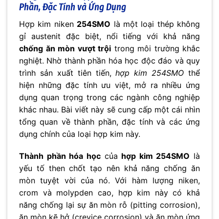
Phần, Đặc Tính và Ứng Dụng
Hợp kim niken
254SMO
là một loại thép không
gỉ austenit đặc biệt, nổi tiếng với khả năng
chống ăn mòn vượt trội
trong môi trường khắc
nghiệt. Nhờ thành phần hóa học độc đáo và quy
trình sản xuất tiên tiến,
hợp kim 254SMO
thể
hiện những đặc tính ưu việt, mở ra nhiều ứng
dụng quan trọng trong các ngành công nghiệp
khác nhau. Bài viết này sẽ cung cấp một cái nhìn
tổng quan về thành phần, đặc tính và các ứng
dụng chính của loại hợp kim này.
Thành phần hóa học
của
hợp kim 254SMO
là
yếu tố then chốt tạo nên khả năng chống ăn
mòn tuyệt vời của nó. Với hàm lượng niken,
crom và molypden cao, hợp kim này có khả
năng chống lại sự ăn mòn rỗ (pitting corrosion),
ăn mòn kẽ hở (crevice corrosion) và ăn mòn ứng