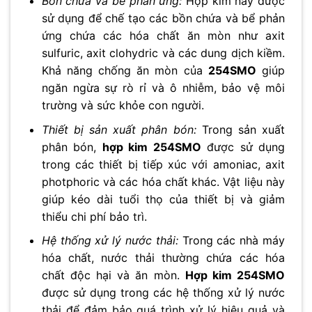
Bồn chứa và bể phản ứng:
Hợp kim này được
sử dụng để chế tạo các bồn chứa và bể phản
ứng chứa các hóa chất ăn mòn như axit
sulfuric, axit clohydric và các dung dịch kiềm.
Khả năng chống ăn mòn của
254SMO
giúp
ngăn ngừa sự rò rỉ và ô nhiễm, bảo vệ môi
trường và sức khỏe con người.
Thiết bị sản xuất phân bón:
Trong sản xuất
phân bón,
hợp kim 254SMO
được sử dụng
trong các thiết bị tiếp xúc với amoniac, axit
photphoric và các hóa chất khác. Vật liệu này
giúp kéo dài tuổi thọ của thiết bị và giảm
thiểu chi phí bảo trì.
Hệ thống xử lý nước thải:
Trong các nhà máy
hóa chất, nước thải thường chứa các hóa
chất độc hại và ăn mòn.
Hợp kim 254SMO
được sử dụng trong các hệ thống xử lý nước
thải để đảm bảo quá trình xử lý hiệu quả và