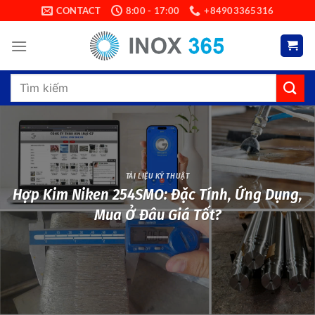
Skip
CONTACT
8:00 - 17:00
+84903365316
to
content
Search
for:
TÀI LIỆU KỸ THUẬT
Hợp Kim Niken 254SMO: Đặc Tính, Ứng Dụng,
Mua Ở Đâu Giá Tốt?