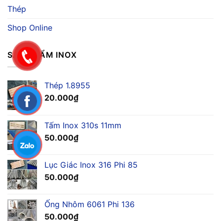
Thép
Shop Online
SẢN PHẨM INOX
Thép 1.8955
20.000
₫
Tấm Inox 310s 11mm
50.000
₫
Lục Giác Inox 316 Phi 85
50.000
₫
Ống Nhôm 6061 Phi 136
50.000
₫