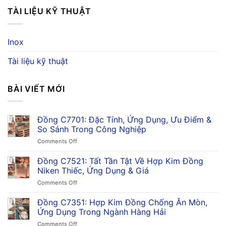
TÀI LIỆU KỸ THUẬT
Inox
Tài liệu kỹ thuật
BÀI VIẾT MỚI
Đồng C7701: Đặc Tính, Ứng Dụng, Ưu Điểm &
So Sánh Trong Công Nghiệp
on
Comments Off
Đồng
C7701:
Đồng C7521: Tất Tần Tật Về Hợp Kim Đồng
Đặc
Niken Thiếc, Ứng Dụng & Giá
Tính,
on
Comments Off
Ứng
Đồng
Dụng,
C7521:
Đồng C7351: Hợp Kim Đồng Chống Ăn Mòn,
Ưu
Tất
Điểm
Ứng Dụng Trong Ngành Hàng Hải
Tần
&
on
Comments Off
Tật