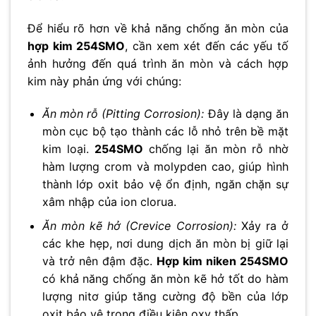
Để hiểu rõ hơn về khả năng chống ăn mòn của
hợp kim 254SMO
, cần xem xét đến các yếu tố
ảnh hưởng đến quá trình ăn mòn và cách hợp
kim này phản ứng với chúng:
Ăn mòn rỗ (Pitting Corrosion):
Đây là dạng ăn
mòn cục bộ tạo thành các lỗ nhỏ trên bề mặt
kim loại.
254SMO
chống lại ăn mòn rỗ nhờ
hàm lượng crom và molypden cao, giúp hình
thành lớp oxit bảo vệ ổn định, ngăn chặn sự
xâm nhập của ion clorua.
Ăn mòn kẽ hở (Crevice Corrosion):
Xảy ra ở
các khe hẹp, nơi dung dịch ăn mòn bị giữ lại
và trở nên đậm đặc.
Hợp kim niken 254SMO
có khả năng chống ăn mòn kẽ hở tốt do hàm
lượng nitơ giúp tăng cường độ bền của lớp
oxit bảo vệ trong điều kiện oxy thấp.