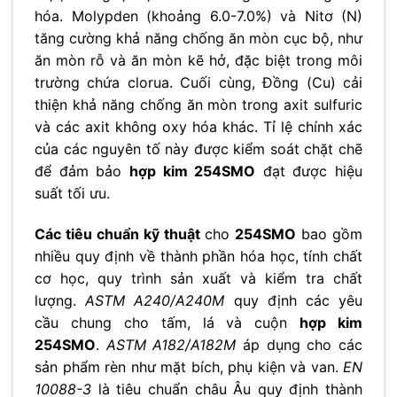
hóa. Molypden (khoảng 6.0-7.0%) và Nitơ (N)
tăng cường khả năng chống ăn mòn cục bộ, như
ăn mòn rỗ và ăn mòn kẽ hở, đặc biệt trong môi
trường chứa clorua. Cuối cùng, Đồng (Cu) cải
thiện khả năng chống ăn mòn trong axit sulfuric
và các axit không oxy hóa khác. Tỉ lệ chính xác
của các nguyên tố này được kiểm soát chặt chẽ
để đảm bảo
hợp kim 254SMO
đạt được hiệu
suất tối ưu.
Các tiêu chuẩn kỹ thuật
cho
254SMO
bao gồm
nhiều quy định về thành phần hóa học, tính chất
cơ học, quy trình sản xuất và kiểm tra chất
lượng.
ASTM A240/A240M
quy định các yêu
cầu chung cho tấm, lá và cuộn
hợp kim
254SMO
.
ASTM A182/A182M
áp dụng cho các
sản phẩm rèn như mặt bích, phụ kiện và van.
EN
10088-3
là tiêu chuẩn châu Âu quy định thành