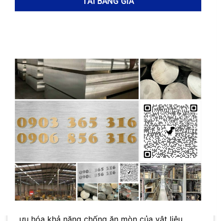
thành phần hóa học đặc biệt và khả năng chống
ăn mòn vượt trội, được ứng dụng rộng rãi trong
các ngành công nghiệp khắc nghiệt. Do đó, việc
hiểu rõ quy trình chế tạo và gia công
254SMO
là
vô cùng quan trọng.
Quá trình sản xuất
hợp kim 254SMO
thường bắt
đầu bằng việc nấu chảy các nguyên tố hợp kim
trong lò điện hồ quang hoặc lò cảm ứng chân
không. Các nguyên tố chính như niken, crom,
molypden và đồng được kết hợp theo tỷ lệ
chính xác để tạo ra thành phần hóa học mong
muốn cho
254SMO
. Quá trình nấu chảy chân
không giúp loại bỏ các tạp chất và khí hòa tan,
cải thiện độ tinh khiết và tính đồng nhất của hợp
kim.
Ví dụ
, việc kiểm soát chặt chẽ hàm lượng
lưu huỳnh và phốt pho là rất quan trọng để tối
ưu hóa khả năng chống ăn mòn của vật liệu.