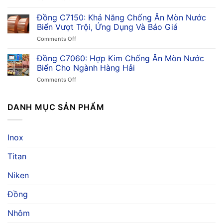
So
Đồng
Về
Sánh
C7351:
Đồng C7150: Khả Năng Chống Ăn Mòn Nước
Hợp
Trong
Hợp
Kim
Biển Vượt Trội, Ứng Dụng Và Báo Giá
Công
Kim
Đồng
Nghiệp
on
Comments Off
Đồng
Niken
Đồng
Chống
Thiếc,
C7150:
Đồng C7060: Hợp Kim Chống Ăn Mòn Nước
Ăn
Ứng
Khả
Mòn,
Biển Cho Ngành Hàng Hải
Dụng
Năng
Ứng
&
on
Comments Off
Chống
Dụng
Giá
Đồng
Ăn
Trong
C7060:
Mòn
Ngành
Hợp
DANH MỤC SẢN PHẨM
Nước
Hàng
Kim
Biển
Hải
Chống
Vượt
Ăn
Trội,
Inox
Mòn
Ứng
Nước
Dụng
Titan
Biển
Và
Cho
Báo
Ngành
Niken
Giá
Hàng
Hải
Đồng
Nhôm