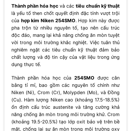
Thành phần hóa học
và các
tiêu chuẩn kỹ thuật
là yếu tố then chốt quyết định đặc tính vượt trội
của
hợp kim Niken 254SMO
. Hợp kim này được
pha trộn từ nhiều nguyên tố, tạo nên cấu trúc
độc đáo, mang lại khả năng chống ăn mòn tuyệt
vời trong môi trường khắc nghiệt. Việc tuân thủ
nghiêm ngặt các tiêu chuẩn kỹ thuật đảm bảo
chất lượng và độ tin cậy của vật liệu trong ứng
dụng thực tế.
Thành phần hóa học của
254SMO
được cân
bằng tỉ mỉ, bao gồm các nguyên tố chính như
Niken (Ni), Crom (Cr), Molypden (Mo), và Đồng
(Cu). Hàm lượng Niken cao (khoảng 17.5-18.5%)
ổn định cấu trúc austenite và tăng cường khả
năng chống ăn mòn trong môi trường khử. Crom
(khoảng 19.5-20.5%) tạo lớp oxit bảo vệ trên bề
mặt, chống lại sự ăn mòn trong môi trường oxy