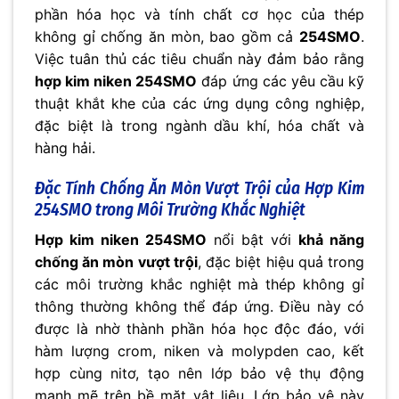
phần hóa học và tính chất cơ học của thép
không gỉ chống ăn mòn, bao gồm cả
254SMO
.
Việc tuân thủ các tiêu chuẩn này đảm bảo rằng
hợp kim niken 254SMO
đáp ứng các yêu cầu kỹ
thuật khắt khe của các ứng dụng công nghiệp,
đặc biệt là trong ngành dầu khí, hóa chất và
hàng hải.
Đặc Tính Chống Ăn Mòn Vượt Trội của Hợp Kim
254SMO trong Môi Trường Khắc Nghiệt
Hợp kim niken 254SMO
nổi bật với
khả năng
chống ăn mòn vượt trội
, đặc biệt hiệu quả trong
các môi trường khắc nghiệt mà thép không gỉ
thông thường không thể đáp ứng. Điều này có
được là nhờ thành phần hóa học độc đáo, với
hàm lượng crom, niken và molypden cao, kết
hợp cùng nitơ, tạo nên lớp bảo vệ thụ động
mạnh mẽ trên bề mặt vật liệu. Lớp bảo vệ này