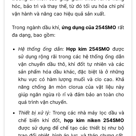
hóc, bảo trì và thay thế, từ đó tối ưu hóa chi phí
vận hành và nâng cao hiệu quả sản xuất.
Trong ngành dầu khí,
ứng dụng của 254SMO
rất
đa dạng, bao gồm:
Hệ thống ống dẫn:
Hợp kim 254SMO
được
sử dụng rộng rãi trong các hệ thống ống dẫn
vận chuyển dầu thô, khí đốt tự nhiên và các
sản phẩm hóa dầu khác, đặc biệt là ở những
khu vực có hàm lượng muối và clo cao. Khả
năng chống ăn mòn clorua của vật liệu này
giúp ngăn ngừa rò rỉ và đảm bảo an toàn cho
quá trình vận chuyển.
Thiết bị xử lý:
Trong các nhà máy lọc dầu và
chế biến khí đốt,
hợp kim niken 254SMO
được sử dụng để chế tạo các thiết bị như bộ
trao đổi nhiệt, bình áp lực, và tháp chưng cất.