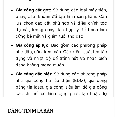
Gia công cắt gọt:
Sử dụng các loại máy tiện,
phay, bào, khoan để tạo hình sản phẩm. Cần
lựa chọn dao cắt phù hợp và điều chỉnh tốc
độ cắt, lượng chạy dao hợp lý để tránh làm
cứng bề mặt và giảm tuổi thọ dao.
Gia công áp lực:
Bao gồm các phương pháp
như dập, uốn, kéo, cán. Cần kiểm soát lực tác
dụng và nhiệt độ để tránh nứt vỡ hoặc biến
dạng không mong muốn.
Gia công đặc biệt:
Sử dụng các phương pháp
như gia công tia lửa điện (EDM), gia công
bằng tia laser, gia công siêu âm để gia công
các chi tiết có hình dạng phức tạp hoặc độ
chính xác cao.
CL
TH
ĐĂNG TIN MUA BÁN
Để
tối ưu hóa tính chất
của
thép không gỉ