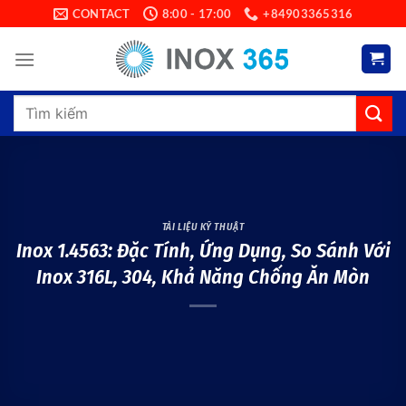
Skip
CONTACT
8:00 - 17:00
+84903365316
to
content
Search
for:
TÀI LIỆU KỸ THUẬT
Inox 1.4563: Đặc Tính, Ứng Dụng, So Sánh Với
Inox 316L, 304, Khả Năng Chống Ăn Mòn