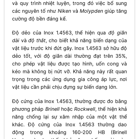
và quy trình nhiệt luyện, trong đó việc bổ sung
các nguyên tố như
Niken
và
Molypden
giúp tăng
cường độ bền đáng kể.
Độ dẻo của Inox 1.4563, thể hiện qua
độ giãn
dài
và
độ thắt
, cho biết khả năng biến dạng của
vật liệu trước khi đứt gãy. Inox 1.4563 sở hữu độ
dẻo tốt, với độ giãn dài thường đạt trên 35%,
cho phép vật liệu được tạo hình, uốn cong và
kéo mà không bị nứt vỡ. Khả năng này rất quan
trọng trong các ứng dụng gia công áp lực, nơi
vật liệu cần phải chịu đựng sự biến dạng lớn.
Độ cứng của Inox 1.4563, thường được đo bằng
phương pháp
Brinell
hoặc
Rockwell
, thể hiện khả
năng chống lại sự xâm nhập của một vật thể
khác. Độ cứng của Inox 1.4563 thường dao
động trong khoảng 160-200 HB (Brinell