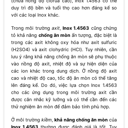
(chứa nồng độ clorua cao), Inox 1.4563 có thể
duy trì độ bền và tuổi thọ cao hơn đáng kể so
với các loại Inox khác.
Trong môi trường
axit
,
Inox 1.4563
cũng chứng
tỏ khả năng
chống ăn mòn
ấn tượng, đặc biệt là
trong các axit không oxy hóa như axit sulfuric
(H2SO4) và axit clohydric (HCl). Tuy nhiên, cần
lưu ý rằng khả năng chống ăn mòn sẽ phụ thuộc
vào nồng độ axit, nhiệt độ và sự hiện diện của
các ion khác trong dung dịch. Ở nồng độ axit
cao và nhiệt độ cao, tốc độ ăn mòn có thể tăng
lên đáng kể. Do đó, việc lựa chọn Inox 1.4563
cho các ứng dụng trong môi trường axit cần
được cân nhắc kỹ lưỡng và có thể cần đến các
thử nghiệm ăn mòn để đảm bảo tính phù hợp.
Ở môi trường
kiềm
,
khả năng chống ăn mòn
của
Inox 1.4563
thường được đánh giá là tốt. Tuy