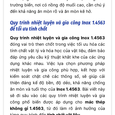
trường biển, nơi có nồng độ muối cao, cần chú ý
đến khả năng ăn mòn rỗ và ăn mòn kẽ hở.
Quy trình nhiệt luyện và gia công Inox 1.4563
để tối ưu tính chất
Quy trình nhiệt luyện và gia công Inox 1.4563
đóng vai trò then chốt trong việc tối ưu hóa các
tính chất vật lý và hóa học của vật liệu, đảm bảo
đáp ứng yêu cầu kỹ thuật khắt khe của các ứng
dụng khác nhau. Việc lựa chọn phương pháp
nhiệt luyện và gia công phù hợp, kết hợp với
kiểm soát chặt chẽ các thông số, sẽ giúp cải
thiện đáng kể độ bền, độ dẻo, khả năng chống
ăn mòn và tuổi thọ của
Inox 1.4563
. Bài viết này
sẽ đi sâu vào các quy trình nhiệt luyện và gia
công phổ biến được áp dụng cho
mác thép
không gỉ 1.4563
, từ đó làm rõ ảnh hưởng của
từng quy trình đến
tính chất vật liệu
.