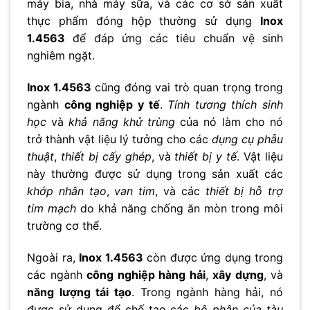
máy bia, nhà máy sữa, và các cơ sở sản xuất
thực phẩm đóng hộp thường sử dụng
Inox
1.4563
để đáp ứng các tiêu chuẩn vệ sinh
nghiêm ngặt.
Inox 1.4563
cũng đóng vai trò quan trọng trong
ngành
công nghiệp y tế
.
Tính tương thích sinh
học
và
khả năng khử trùng
của nó làm cho nó
trở thành vật liệu lý tưởng cho các
dụng cụ phẫu
thuật
,
thiết bị cấy ghép
, và
thiết bị y tế
. Vật liệu
này thường được sử dụng trong sản xuất các
khớp nhân tạo
,
van tim
, và các
thiết bị hỗ trợ
tim mạch
do khả năng chống ăn mòn trong môi
trường cơ thể.
Ngoài ra,
Inox 1.4563
còn được ứng dụng trong
các ngành
công nghiệp hàng hải
,
xây dựng
, và
năng lượng tái tạo
. Trong ngành hàng hải, nó
được sử dụng để chế tạo các
bộ phận của tàu