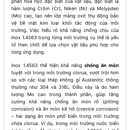
phần hóa học đặc biệt của vật liệu, đặc biệt là
hàm lượng Crôm (Cr), Niken (Ni) và Molypden
(Mo) cao, tạo nên lớp màng oxit thụ động bảo
vệ bề mặt kim loại khỏi tác động của môi
trường. Việc hiểu rõ khả năng chống chịu của
Inox 1.4563 trong từng môi trường cụ thể là yếu
tố then chốt để lựa chọn vật liệu phù hợp cho
từng ứng dụng.
Inox 1.4563 thể hiện khả năng
chống ăn mòn
tuyệt vời trong môi trường
clorua
, vượt trội hơn
so với các loại thép không gỉ Austenitic thông
thường như 304 và 316L. Điều này là do hàm
lượng Mo cao trong thành phần, giúp tăng
cường khả năng chống ăn mòn rỗ (pitting
corrosion) và ăn mòn kẽ hở (crevice corrosion)
– hai dạng ăn mòn phổ biến trong môi trường
chứa
clorua
. Ví dụ, trong môi trường nước biển