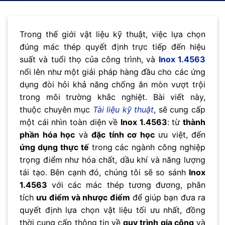
Trong thế giới vật liệu kỹ thuật, việc lựa chọn
đúng mác thép quyết định trực tiếp đến hiệu
suất và tuổi thọ của công trình, và
Inox 1.4563
nổi lên như một giải pháp hàng đầu cho các ứng
dụng đòi hỏi khả năng chống ăn mòn vượt trội
trong môi trường khắc nghiệt. Bài viết này,
thuộc chuyên mục
Tài liệu kỹ thuật
, sẽ cung cấp
một cái nhìn toàn diện về
Inox 1.4563
: từ
thành
phần hóa học
và
đặc tính cơ học
ưu việt, đến
ứng dụng thực tế
trong các ngành công nghiệp
trọng điểm như hóa chất, dầu khí và năng lượng
tái tạo. Bên cạnh đó, chúng tôi sẽ so sánh
Inox
1.4563
với các mác thép tương đương, phân
tích
ưu điểm và nhược điểm
để giúp bạn đưa ra
quyết định lựa chọn vật liệu tối ưu nhất, đồng
thời cung cấp thông tin về
quy trình gia công
và