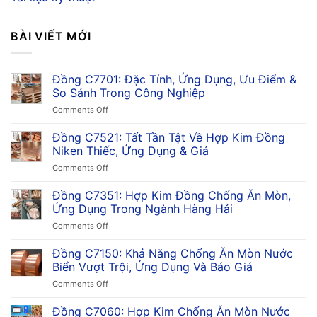
BÀI VIẾT MỚI
Đồng C7701: Đặc Tính, Ứng Dụng, Ưu Điểm &
So Sánh Trong Công Nghiệp
on
Comments Off
Đồng
C7701:
Đồng C7521: Tất Tần Tật Về Hợp Kim Đồng
Đặc
Niken Thiếc, Ứng Dụng & Giá
Tính,
on
Comments Off
Ứng
Đồng
Dụng,
C7521:
Đồng C7351: Hợp Kim Đồng Chống Ăn Mòn,
Ưu
Tất
Điểm
Ứng Dụng Trong Ngành Hàng Hải
Tần
&
on
Comments Off
Tật
So
Đồng
Về
Sánh
C7351:
Đồng C7150: Khả Năng Chống Ăn Mòn Nước
Hợp
Trong
Hợp
Kim
Biển Vượt Trội, Ứng Dụng Và Báo Giá
Công
Kim
Đồng
Nghiệp
on
Comments Off
Đồng
Niken
Đồng
Chống
Thiếc,
C7150:
Đồng C7060: Hợp Kim Chống Ăn Mòn Nước
Ăn
Ứng