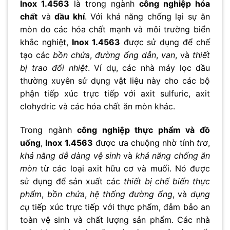
Inox 1.4563
là trong ngành
công nghiệp hóa
chất
và
dầu khí
. Với khả năng chống lại sự ăn
mòn do các hóa chất mạnh và môi trường biển
khắc nghiệt,
Inox 1.4563
được sử dụng để chế
tạo các
bồn chứa
,
đường ống dẫn
,
van
, và
thiết
bị trao đổi nhiệt
. Ví dụ, các nhà máy lọc dầu
thường xuyên sử dụng vật liệu này cho các bộ
phận tiếp xúc trực tiếp với axit sulfuric, axit
clohydric và các hóa chất ăn mòn khác.
Trong ngành
công nghiệp thực phẩm và đồ
uống
,
Inox 1.4563
được ưa chuộng nhờ tính
trơ
,
khả năng dễ dàng vệ sinh
và
khả năng chống ăn
mòn
từ các loại axit hữu cơ và muối. Nó được
sử dụng để sản xuất các
thiết bị chế biến thực
phẩm
,
bồn chứa
,
hệ thống đường ống
, và
dụng
cụ
tiếp xúc trực tiếp với thực phẩm, đảm bảo an
toàn vệ sinh và chất lượng sản phẩm. Các nhà