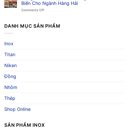
Khả
Mòn,
Biển Cho Ngành Hàng Hải
Dụng
Năng
Ứng
&
on
Comments Off
Chống
Dụng
Giá
Đồng
Ăn
Trong
C7060:
Mòn
Ngành
Hợp
DANH MỤC SẢN PHẨM
Nước
Hàng
Kim
Biển
Hải
Chống
Vượt
Ăn
Trội,
Inox
Mòn
Ứng
Nước
Dụng
Titan
Biển
Và
Cho
Báo
Ngành
Niken
Giá
Hàng
Hải
Đồng
Nhôm
Thép
Shop Online
SẢN PHẨM INOX