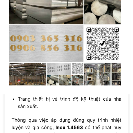
tùy thuộc vào phương pháp gia công và vật liệu
dao cắt.
Việc lựa chọn quy trình nhiệt luyện và gia công
phù hợp cho
Inox 1.4563
cần dựa trên sự cân
nhắc kỹ lưỡng các yếu tố như:
Yêu cầu kỹ thuật của sản phẩm (độ bền, độ
dẻo, độ cứng, khả năng chống ăn mòn).
Hình dạng và kích thước của chi tiết.
Số lượng sản phẩm cần sản xuất.
Chi phí sản xuất.
Trang thiết bị và trình độ kỹ thuật của nhà
No thanks, I’m not interested!
sản xuất.
Thông qua việc áp dụng đúng quy trình nhiệt
luyện và gia công,
Inox 1.4563
có thể phát huy