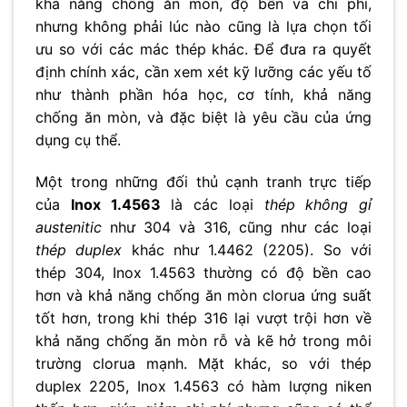
khả năng chống ăn mòn, độ bền và chi phí,
nhưng không phải lúc nào cũng là lựa chọn tối
ưu so với các mác thép khác. Để đưa ra quyết
định chính xác, cần xem xét kỹ lưỡng các yếu tố
như thành phần hóa học, cơ tính, khả năng
chống ăn mòn, và đặc biệt là yêu cầu của ứng
dụng cụ thể.
Một trong những đối thủ cạnh tranh trực tiếp
của
Inox 1.4563
là các loại
thép không gỉ
austenitic
như 304 và 316, cũng như các loại
thép duplex
khác như 1.4462 (2205). So với
thép 304, Inox 1.4563 thường có độ bền cao
hơn và khả năng chống ăn mòn clorua ứng suất
tốt hơn, trong khi thép 316 lại vượt trội hơn về
khả năng chống ăn mòn rỗ và kẽ hở trong môi
trường clorua mạnh. Mặt khác, so với thép
duplex 2205, Inox 1.4563 có hàm lượng niken