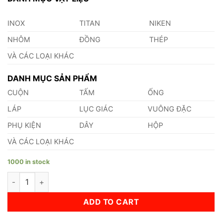
INOX
TITAN
NIKEN
NHÔM
ĐỒNG
THÉP
VÀ CÁC LOẠI KHÁC
DANH MỤC SẢN PHẨM
CUỘN
TẤM
ỐNG
LÁP
LỤC GIÁC
VUÔNG ĐẶC
PHỤ KIỆN
DÂY
HỘP
VÀ CÁC LOẠI KHÁC
1000 in stock
Đồng CuZn38Sn1 quantity
ADD TO CART