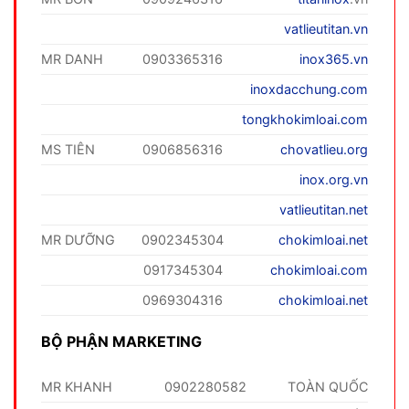
vatlieutitan.vn
MR DANH
0903365316
inox365.vn
inoxdacchung.com
tongkhokimloai.com
MS TIÊN
0906856316
chovatlieu.org
inox.org.vn
vatlieutitan.net
MR DƯỠNG
0902345304
chokimloai.net
0917345304
chokimloai.com
0969304316
chokimloai.net
BỘ PHẬN MARKETING
MR KHANH
0902280582
TOÀN QUỐC