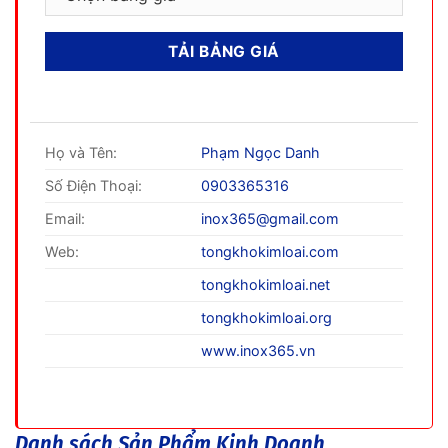
Họ và Tên:
Phạm Ngọc Danh
Số Điện Thoại:
0903365316
Email:
inox365@gmail.com
Web:
tongkhokimloai.com
tongkhokimloai.net
tongkhokimloai.org
www.inox365.vn
Danh sách Sản Phẩm Kinh Doanh