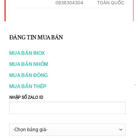
0936304304
TOÀN QUỐC
CL
TH
ĐĂNG TIN MUA BÁN
RELATED PRODUCTS
MO
MUA BÁN INOX
MUA BÁN NHÔM
MUA BÁN ĐỒNG
MUA BÁN THÉP
NHẬP SỐ ZALO ID
ĐỒNG
ĐỒNG
Đồng Trục Láp Tròn Đặc Phi
Đồng Trục Láp Tròn Đặc Phi
16mm
18mm
50.000
₫
50.000
₫