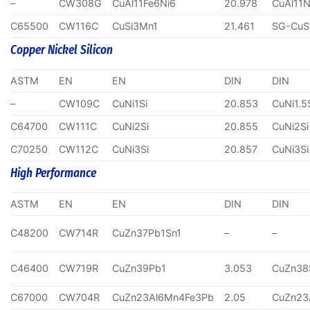
–
CW308G
CuAl11Fe6Ni6
20.978
CuAl11N
C65500
CW116C
CuSi3Mn1
21.461
SG-CuS
Copper Nickel Silicon
ASTM
EN
EN
DIN
DIN
–
CW109C
CuNi1Si
20.853
CuNi1.5
C64700
CW111C
CuNi2Si
20.855
CuNi2Si
C70250
CW112C
CuNi3Si
20.857
CuNi3Si
High Performance
ASTM
EN
EN
DIN
DIN
C48200
CW714R
CuZn37Pb1Sn1
–
–
C46400
CW719R
CuZn39Pb1
3.053
CuZn38
C67000
CW704R
CuZn23Al6Mn4Fe3Pb
2.05
CuZn23