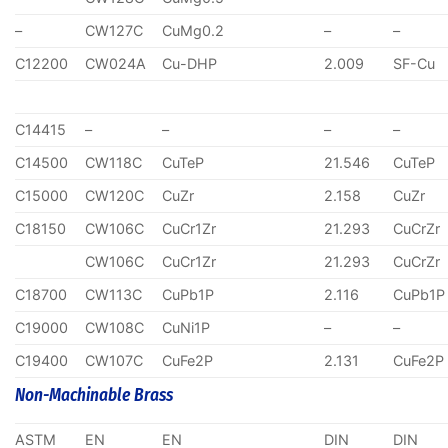
–
CW127C
CuMg0.2
–
–
C12200
CW024A
Cu-DHP
2.009
SF-Cu
C14415
–
–
–
–
C14500
CW118C
CuTeP
21.546
CuTeP
C15000
CW120C
CuZr
2.158
CuZr
C18150
CW106C
CuCr1Zr
21.293
CuCrZr
CW106C
CuCr1Zr
21.293
CuCrZr
C18700
CW113C
CuPb1P
2.116
CuPb1P
C19000
CW108C
CuNi1P
–
–
C19400
CW107C
CuFe2P
2.131
CuFe2P
Non-Machinable Brass
ASTM
EN
EN
DIN
DIN