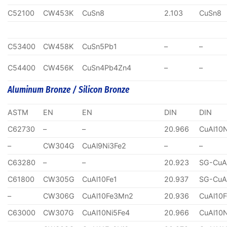
C52100
CW453K
CuSn8
2.103
CuSn8
C53400
CW458K
CuSn5Pb1
–
–
C54400
CW456K
CuSn4Pb4Zn4
–
–
Aluminum Bronze / Silicon Bronze
ASTM
EN
EN
DIN
DIN
C62730
–
–
20.966
CuAl10
–
CW304G
CuAl9Ni3Fe2
–
–
C63280
–
–
20.923
SG-CuA
C61800
CW305G
CuAl10Fe1
20.937
SG-CuA
–
CW306G
CuAl10Fe3Mn2
20.936
CuAl10
C63000
CW307G
CuAl10Ni5Fe4
20.966
CuAl10