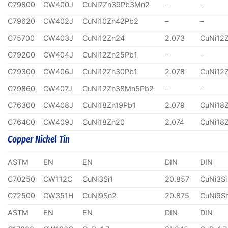
C79800
CW400J
CuNi7Zn39Pb3Mn2
–
–
C79620
CW402J
CuNi10Zn42Pb2
–
–
C75700
CW403J
CuNi12Zn24
2.073
CuNi12
C79200
CW404J
CuNi12Zn25Pb1
–
–
C79300
CW406J
CuNi12Zn30Pb1
2.078
CuNi12
C79860
CW407J
CuNi12Zn38Mn5Pb2
–
–
C76300
CW408J
CuNi18Zn19Pb1
2.079
CuNi18
C76400
CW409J
CuNi18Zn20
2.074
CuNi18
Copper Nickel Tin
ASTM
EN
EN
DIN
DIN
C70250
CW112C
CuNi3Si1
20.857
CuNi3Si
C72500
CW351H
CuNi9Sn2
20.875
CuNi9S
ASTM
EN
EN
DIN
DIN