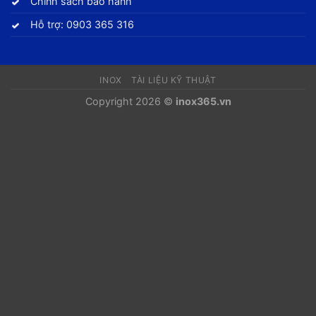
Chính sách bảo hành
Hỗ trợ: 0903 365 316
INOX
TÀI LIỆU KỸ THUẬT
Copyright 2026 ©
inox365.vn