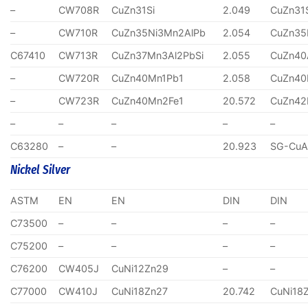
–
CW708R
CuZn31Si
2.049
CuZn31
–
CW710R
CuZn35Ni3Mn2AlPb
2.054
CuZn35
C67410
CW713R
CuZn37Mn3Al2PbSi
2.055
CuZn40
–
CW720R
CuZn40Mn1Pb1
2.058
CuZn40
–
CW723R
CuZn40Mn2Fe1
20.572
CuZn4
–
–
–
–
–
C63280
–
–
20.923
SG-CuA
Nickel Silver
ASTM
EN
EN
DIN
DIN
C73500
–
–
–
–
C75200
–
–
–
–
C76200
CW405J
CuNi12Zn29
–
–
C77000
CW410J
CuNi18Zn27
20.742
CuNi18