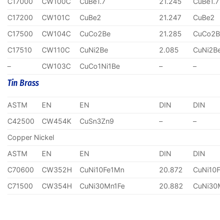
C17000
CW100C
CuBe1.7
21.245
CuBe1.7
C17200
CW101C
CuBe2
21.247
CuBe2
C17500
CW104C
CuCo2Be
21.285
CuCo2B
C17510
CW110C
CuNi2Be
2.085
CuNi2B
–
CW103C
CuCo1Ni1Be
–
–
Tin Brass
ASTM
EN
EN
DIN
DIN
C42500
CW454K
CuSn3Zn9
–
–
Copper Nickel
ASTM
EN
EN
DIN
DIN
C70600
CW352H
CuNi10Fe1Mn
20.872
CuNi10
C71500
CW354H
CuNi30Mn1Fe
20.882
CuNi30