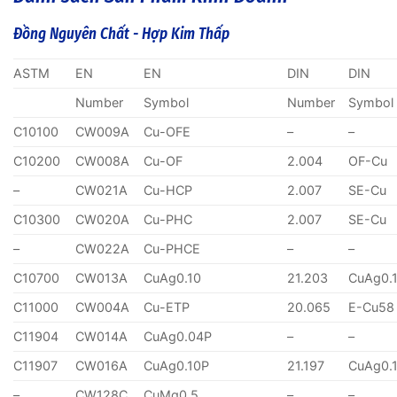
Đồng Nguyên Chất - Hợp Kim Thấp
ASTM
EN
EN
DIN
DIN
Number
Symbol
Number
Symbol
C10100
CW009A
Cu-OFE
–
–
C10200
CW008A
Cu-OF
2.004
OF-Cu
–
CW021A
Cu-HCP
2.007
SE-Cu
C10300
CW020A
Cu-PHC
2.007
SE-Cu
–
CW022A
Cu-PHCE
–
–
C10700
CW013A
CuAg0.10
21.203
CuAg0.
C11000
CW004A
Cu-ETP
20.065
E-Cu58
C11904
CW014A
CuAg0.04P
–
–
C11907
CW016A
CuAg0.10P
21.197
CuAg0.
–
CW128C
CuMg0.5
–
–