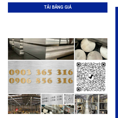
THÔNG TIN LIÊN HỆ
Địa chỉ: 133/14/5 Bình Thành, Bình Hưng Hòa B, Bình Tân,
TP HCM
Cửa hàng: 145D Bình Thành, Bình Hưng Hòa B, Bình Tân,
TP HCM.
Chi nhánh phía Bắc: Ninh Sở, Xâm Dương, Thường Tín,
Hà Nội
Hotline:
0903 365 316
Email:
inox365@gmail.com
Website:
https://www.inox365.vn
DANH MỤC HÀNG HÓA