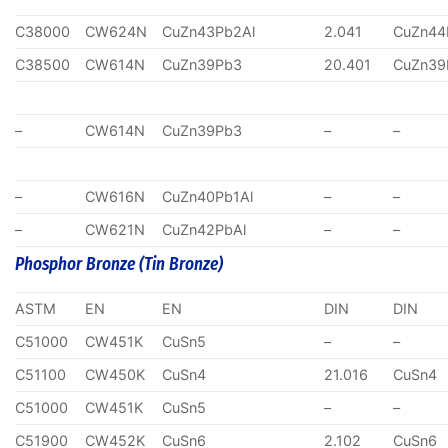
C38000
CW624N
CuZn43Pb2Al
2.041
CuZn44
C38500
CW614N
CuZn39Pb3
20.401
CuZn39
–
CW614N
CuZn39Pb3
–
–
–
CW616N
CuZn40Pb1Al
–
–
–
CW621N
CuZn42PbAl
–
–
Phosphor Bronze (Tin Bronze)
ASTM
EN
EN
DIN
DIN
C51000
CW451K
CuSn5
–
–
C51100
CW450K
CuSn4
21.016
CuSn4
C51000
CW451K
CuSn5
–
–
C51900
CW452K
CuSn6
2.102
CuSn6