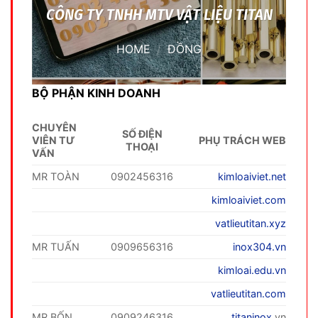
CÔNG TY TNHH MTV VẬT LIỆU TITAN
HOME
/
ĐỒNG
BỘ PHẬN KINH DOANH
CHUYÊN
SỐ ĐIỆN
VIÊN TƯ
PHỤ TRÁCH WEB
THOẠI
VẤN
MR TOÀN
0902456316
kimloaiviet.net
kimloaiviet.com
vatlieutitan.xyz
MR TUẤN
0909656316
inox304.vn
kimloai.edu.vn
vatlieutitan.com
MR BỐN
0909246316
titaninox
.vn