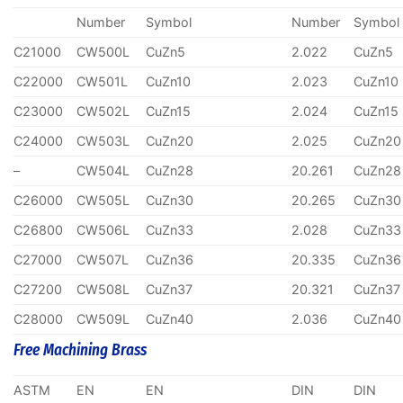
Number
Symbol
Number
Symbol
C21000
CW500L
CuZn5
2.022
CuZn5
C22000
CW501L
CuZn10
2.023
CuZn10
C23000
CW502L
CuZn15
2.024
CuZn15
C24000
CW503L
CuZn20
2.025
CuZn20
–
CW504L
CuZn28
20.261
CuZn28
C26000
CW505L
CuZn30
20.265
CuZn30
C26800
CW506L
CuZn33
2.028
CuZn33
C27000
CW507L
CuZn36
20.335
CuZn36
C27200
CW508L
CuZn37
20.321
CuZn37
C28000
CW509L
CuZn40
2.036
CuZn40
Free Machining Brass
ASTM
EN
EN
DIN
DIN