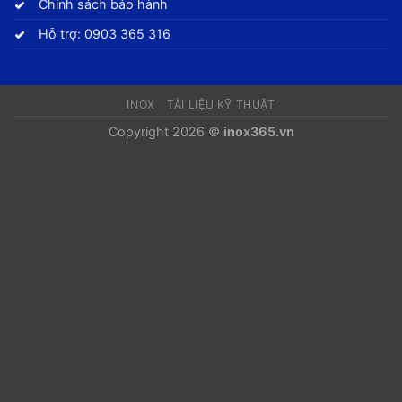
Chính sách bảo hành
Hỗ trợ: 0903 365 316
INOX
TÀI LIỆU KỸ THUẬT
Copyright 2026 ©
inox365.vn