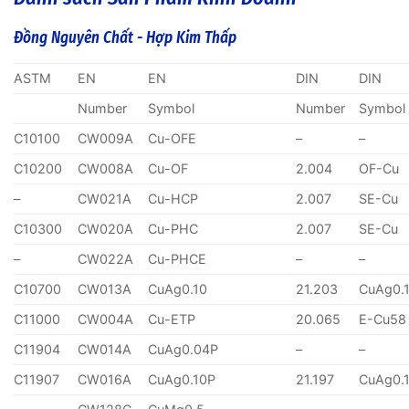
Đồng Nguyên Chất - Hợp Kim Thấp
ASTM
EN
EN
DIN
DIN
Number
Symbol
Number
Symbol
C10100
CW009A
Cu-OFE
–
–
C10200
CW008A
Cu-OF
2.004
OF-Cu
–
CW021A
Cu-HCP
2.007
SE-Cu
C10300
CW020A
Cu-PHC
2.007
SE-Cu
–
CW022A
Cu-PHCE
–
–
C10700
CW013A
CuAg0.10
21.203
CuAg0.
C11000
CW004A
Cu-ETP
20.065
E-Cu58
C11904
CW014A
CuAg0.04P
–
–
C11907
CW016A
CuAg0.10P
21.197
CuAg0.