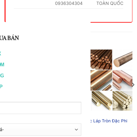
0936304304
TOÀN QUỐC
RELATED PRODUCTS
ĐỒNG
ĐỒNG
Đồng Trục Láp Tròn Đặc Phi
Đồng Đỏ Giá Rẻ
14mm
20.000
₫
50.000
₫