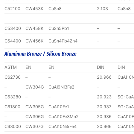
C52100
CW453K
CuSn8
2.103
CuSn8
C53400
CW458K
CuSn5Pb1
–
–
C54400
CW456K
CuSn4Pb4Zn4
–
–
Aluminum Bronze / Silicon Bronze
ASTM
EN
EN
DIN
DIN
C62730
–
–
20.966
CuAl10
–
CW304G
CuAl9Ni3Fe2
–
–
C63280
–
–
20.923
SG-CuA
C61800
CW305G
CuAl10Fe1
20.937
SG-CuA
–
CW306G
CuAl10Fe3Mn2
20.936
CuAl10
C63000
CW307G
CuAl10Ni5Fe4
20.966
CuAl10