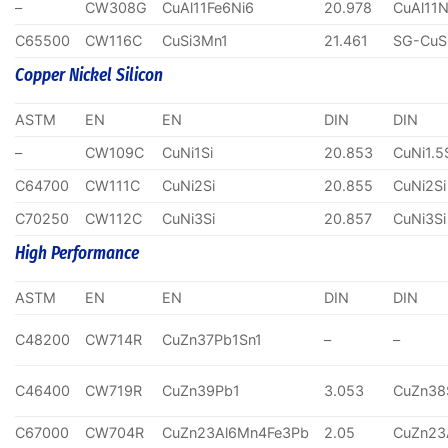
–
CW308G
CuAl11Fe6Ni6
20.978
CuAl11N
C65500
CW116C
CuSi3Mn1
21.461
SG-CuS
Copper Nickel Silicon
ASTM
EN
EN
DIN
DIN
–
CW109C
CuNi1Si
20.853
CuNi1.5
C64700
CW111C
CuNi2Si
20.855
CuNi2Si
C70250
CW112C
CuNi3Si
20.857
CuNi3Si
High Performance
ASTM
EN
EN
DIN
DIN
C48200
CW714R
CuZn37Pb1Sn1
–
–
C46400
CW719R
CuZn39Pb1
3.053
CuZn38
C67000
CW704R
CuZn23Al6Mn4Fe3Pb
2.05
CuZn23