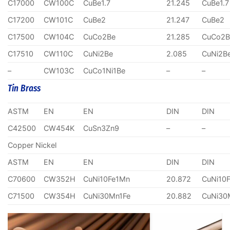
C17000
CW100C
CuBe1.7
21.245
CuBe1.7
C17200
CW101C
CuBe2
21.247
CuBe2
C17500
CW104C
CuCo2Be
21.285
CuCo2B
C17510
CW110C
CuNi2Be
2.085
CuNi2B
–
CW103C
CuCo1Ni1Be
–
–
Tin Brass
ASTM
EN
EN
DIN
DIN
C42500
CW454K
CuSn3Zn9
–
–
Copper Nickel
ASTM
EN
EN
DIN
DIN
C70600
CW352H
CuNi10Fe1Mn
20.872
CuNi10
C71500
CW354H
CuNi30Mn1Fe
20.882
CuNi30