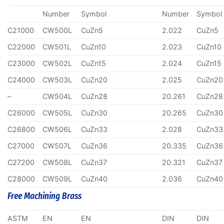
Number
Symbol
Number
Symbol
C21000
CW500L
CuZn5
2.022
CuZn5
C22000
CW501L
CuZn10
2.023
CuZn10
C23000
CW502L
CuZn15
2.024
CuZn15
C24000
CW503L
CuZn20
2.025
CuZn20
–
CW504L
CuZn28
20.261
CuZn28
C26000
CW505L
CuZn30
20.265
CuZn30
C26800
CW506L
CuZn33
2.028
CuZn33
C27000
CW507L
CuZn36
20.335
CuZn36
C27200
CW508L
CuZn37
20.321
CuZn37
C28000
CW509L
CuZn40
2.036
CuZn40
Free Machining Brass
ASTM
EN
EN
DIN
DIN