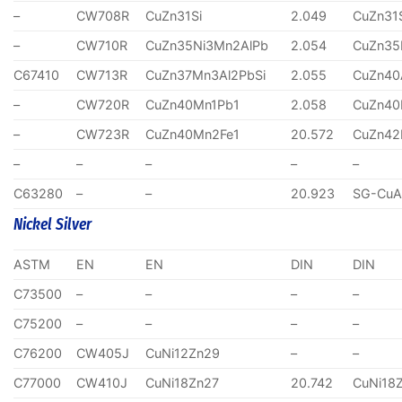
–
CW708R
CuZn31Si
2.049
CuZn31
–
CW710R
CuZn35Ni3Mn2AlPb
2.054
CuZn35
C67410
CW713R
CuZn37Mn3Al2PbSi
2.055
CuZn40
–
CW720R
CuZn40Mn1Pb1
2.058
CuZn40
–
CW723R
CuZn40Mn2Fe1
20.572
CuZn4
–
–
–
–
–
C63280
–
–
20.923
SG-CuA
Nickel Silver
ASTM
EN
EN
DIN
DIN
C73500
–
–
–
–
C75200
–
–
–
–
C76200
CW405J
CuNi12Zn29
–
–
C77000
CW410J
CuNi18Zn27
20.742
CuNi18