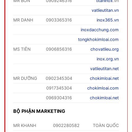
MR BỐN
0909246316
titaninox
.vn
vatlieutitan.vn
MR DANH
0903365316
inox365.vn
inoxdacchung.com
tongkhokimloai.com
MS TIÊN
0906856316
chovatlieu.org
inox.org.vn
vatlieutitan.net
MR DƯỠNG
0902345304
chokimloai.net
0917345304
chokimloai.com
0969304316
chokimloai.net
BỘ PHẬN MARKETING
MR KHANH
0902280582
TOÀN QUỐC