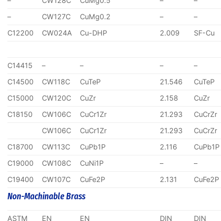
–
CW128C
CuMg0.5
–
–
–
CW127C
CuMg0.2
–
–
C12200
CW024A
Cu-DHP
2.009
SF-Cu
C14415
–
–
–
–
C14500
CW118C
CuTeP
21.546
CuTeP
C15000
CW120C
CuZr
2.158
CuZr
C18150
CW106C
CuCr1Zr
21.293
CuCrZr
CW106C
CuCr1Zr
21.293
CuCrZr
C18700
CW113C
CuPb1P
2.116
CuPb1P
C19000
CW108C
CuNi1P
–
–
C19400
CW107C
CuFe2P
2.131
CuFe2P
Non-Machinable Brass
ASTM
EN
EN
DIN
DIN