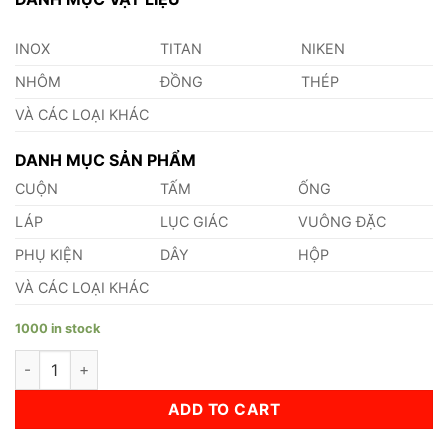
INOX
TITAN
NIKEN
NHÔM
ĐỒNG
THÉP
VÀ CÁC LOẠI KHÁC
DANH MỤC SẢN PHẨM
CUỘN
TẤM
ỐNG
LÁP
LỤC GIÁC
VUÔNG ĐẶC
PHỤ KIỆN
DÂY
HỘP
VÀ CÁC LOẠI KHÁC
1000 in stock
Đồng Lục Giác Phi 32 quantity
ADD TO CART