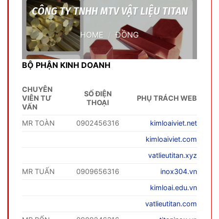
CÔNG TY TNHH MTV VẬT LIỆU TITAN
HOME
/
ĐỒNG
BỘ PHẬN KINH DOANH
CHUYÊN
SỐ ĐIỆN
VIÊN TƯ
PHỤ TRÁCH WEB
THOẠI
VẤN
MR TOÀN
0902456316
kimloaiviet.net
kimloaiviet.com
vatlieutitan.xyz
MR TUẤN
0909656316
inox304.vn
kimloai.edu.vn
vatlieutitan.com