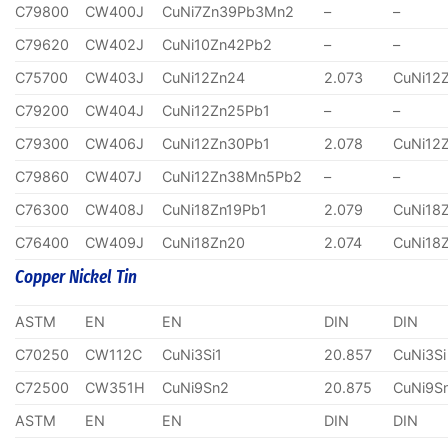
C79800
CW400J
CuNi7Zn39Pb3Mn2
–
–
C79620
CW402J
CuNi10Zn42Pb2
–
–
C75700
CW403J
CuNi12Zn24
2.073
CuNi12
C79200
CW404J
CuNi12Zn25Pb1
–
–
C79300
CW406J
CuNi12Zn30Pb1
2.078
CuNi12
C79860
CW407J
CuNi12Zn38Mn5Pb2
–
–
C76300
CW408J
CuNi18Zn19Pb1
2.079
CuNi18
C76400
CW409J
CuNi18Zn20
2.074
CuNi18
Copper Nickel Tin
ASTM
EN
EN
DIN
DIN
C70250
CW112C
CuNi3Si1
20.857
CuNi3Si
C72500
CW351H
CuNi9Sn2
20.875
CuNi9S
ASTM
EN
EN
DIN
DIN