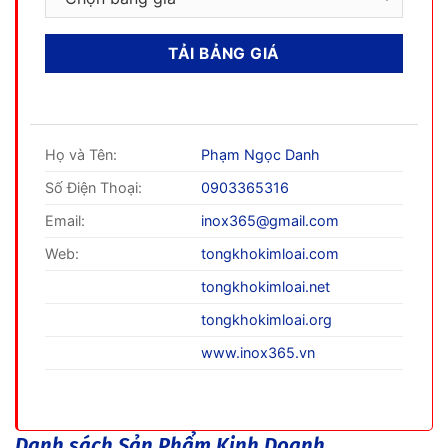
Họ và Tên:
Phạm Ngọc Danh
Số Điện Thoại:
0903365316
Email:
inox365@gmail.com
Web:
tongkhokimloai.com
tongkhokimloai.net
tongkhokimloai.org
www.inox365.vn
Danh sách Sản Phẩm Kinh Doanh