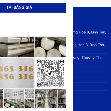
THÔNG TIN LIÊN HỆ
Địa chỉ: 133/14/5 Bình Thành, Bình Hưng Hòa B, Bình Tân,
TP HCM
Cửa hàng: 145D Bình Thành, Bình Hưng Hòa B, Bình Tân,
TP HCM.
Chi nhánh phía Bắc: Ninh Sở, Xâm Dương, Thường Tín,
Hà Nội
Hotline:
0903 365 316
Email:
inox365@gmail.com
Website:
https://www.inox365.vn
DANH MỤC HÀNG HÓA