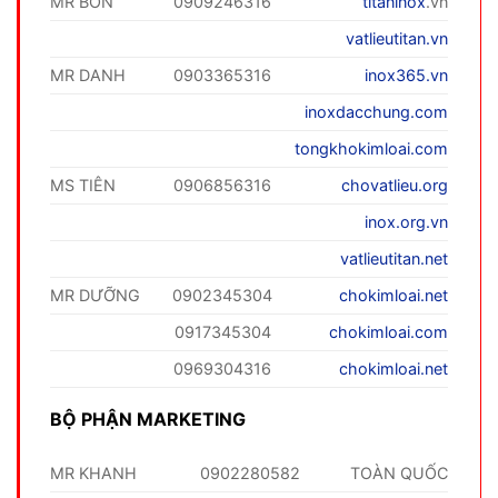
MR BỐN
0909246316
titaninox
.vn
vatlieutitan.vn
MR DANH
0903365316
inox365.vn
inoxdacchung.com
tongkhokimloai.com
MS TIÊN
0906856316
chovatlieu.org
inox.org.vn
vatlieutitan.net
MR DƯỠNG
0902345304
chokimloai.net
0917345304
chokimloai.com
0969304316
chokimloai.net
BỘ PHẬN MARKETING
MR KHANH
0902280582
TOÀN QUỐC