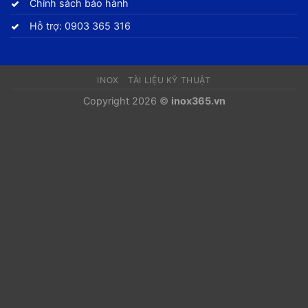
Chính sách bảo hành
Hỗ trợ: 0903 365 316
INOX
TÀI LIỆU KỸ THUẬT
Copyright 2026 ©
inox365.vn