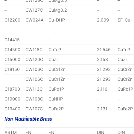
–
CW128C
CuMg0.5
–
–
–
CW127C
CuMg0.2
–
–
C12200
CW024A
Cu-DHP
2.009
SF-Cu
C14415
–
–
–
–
C14500
CW118C
CuTeP
21.546
CuTeP
C15000
CW120C
CuZr
2.158
CuZr
C18150
CW106C
CuCr1Zr
21.293
CuCrZr
CW106C
CuCr1Zr
21.293
CuCrZr
C18700
CW113C
CuPb1P
2.116
CuPb1P
C19000
CW108C
CuNi1P
–
–
C19400
CW107C
CuFe2P
2.131
CuFe2P
Non-Machinable Brass
ASTM
EN
EN
DIN
DIN