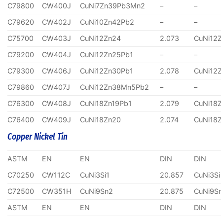
C79800
CW400J
CuNi7Zn39Pb3Mn2
–
–
C79620
CW402J
CuNi10Zn42Pb2
–
–
C75700
CW403J
CuNi12Zn24
2.073
CuNi12
C79200
CW404J
CuNi12Zn25Pb1
–
–
C79300
CW406J
CuNi12Zn30Pb1
2.078
CuNi12
C79860
CW407J
CuNi12Zn38Mn5Pb2
–
–
C76300
CW408J
CuNi18Zn19Pb1
2.079
CuNi18
C76400
CW409J
CuNi18Zn20
2.074
CuNi18
Copper Nickel Tin
ASTM
EN
EN
DIN
DIN
C70250
CW112C
CuNi3Si1
20.857
CuNi3Si
C72500
CW351H
CuNi9Sn2
20.875
CuNi9S
ASTM
EN
EN
DIN
DIN