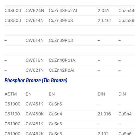
C38000
CW624N
CuZn43Pb2Al
2.041
CuZn44
C38500
CW614N
CuZn39Pb3
20.401
CuZn39
–
CW614N
CuZn39Pb3
–
–
–
CW616N
CuZn40Pb1Al
–
–
–
CW621N
CuZn42PbAl
–
–
Phosphor Bronze (Tin Bronze)
ASTM
EN
EN
DIN
DIN
C51000
CW451K
CuSn5
–
–
C51100
CW450K
CuSn4
21.016
CuSn4
C51000
CW451K
CuSn5
–
–
C51900
CW452K
CuSn6
2.102
CuSn6