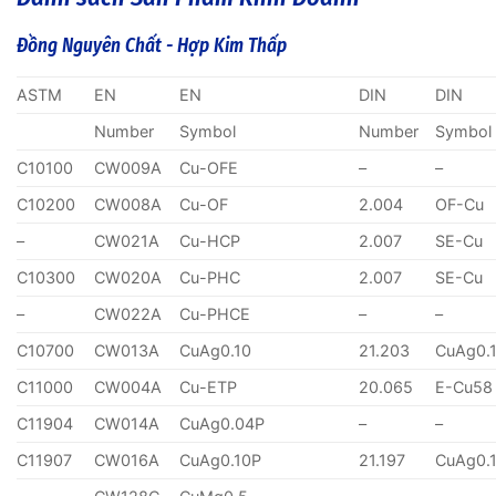
Đồng Nguyên Chất - Hợp Kim Thấp
ASTM
EN
EN
DIN
DIN
Number
Symbol
Number
Symbol
C10100
CW009A
Cu-OFE
–
–
C10200
CW008A
Cu-OF
2.004
OF-Cu
–
CW021A
Cu-HCP
2.007
SE-Cu
C10300
CW020A
Cu-PHC
2.007
SE-Cu
–
CW022A
Cu-PHCE
–
–
C10700
CW013A
CuAg0.10
21.203
CuAg0.
C11000
CW004A
Cu-ETP
20.065
E-Cu58
C11904
CW014A
CuAg0.04P
–
–
C11907
CW016A
CuAg0.10P
21.197
CuAg0.