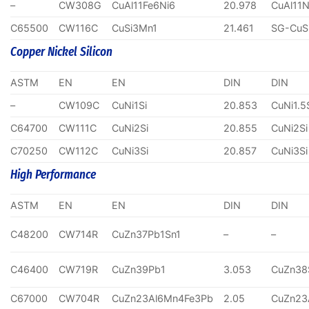
–
CW308G
CuAl11Fe6Ni6
20.978
CuAl11N
C65500
CW116C
CuSi3Mn1
21.461
SG-CuS
Copper Nickel Silicon
ASTM
EN
EN
DIN
DIN
–
CW109C
CuNi1Si
20.853
CuNi1.5
C64700
CW111C
CuNi2Si
20.855
CuNi2Si
C70250
CW112C
CuNi3Si
20.857
CuNi3Si
High Performance
ASTM
EN
EN
DIN
DIN
C48200
CW714R
CuZn37Pb1Sn1
–
–
C46400
CW719R
CuZn39Pb1
3.053
CuZn38
C67000
CW704R
CuZn23Al6Mn4Fe3Pb
2.05
CuZn23