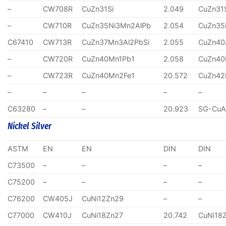
–
CW708R
CuZn31Si
2.049
CuZn31
–
CW710R
CuZn35Ni3Mn2AlPb
2.054
CuZn35
C67410
CW713R
CuZn37Mn3Al2PbSi
2.055
CuZn40
–
CW720R
CuZn40Mn1Pb1
2.058
CuZn40
–
CW723R
CuZn40Mn2Fe1
20.572
CuZn4
–
–
–
–
–
C63280
–
–
20.923
SG-CuA
Nickel Silver
ASTM
EN
EN
DIN
DIN
C73500
–
–
–
–
C75200
–
–
–
–
C76200
CW405J
CuNi12Zn29
–
–
C77000
CW410J
CuNi18Zn27
20.742
CuNi18