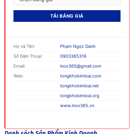
Họ và Tên:
Phạm Ngọc Danh
Số Điện Thoại:
0903365316
Email:
inox365@gmail.com
Web:
tongkhokimloai.com
tongkhokimloai.net
tongkhokimloai.org
www.inox365.vn
Danh sách Sản Phẩm Kinh Doanh