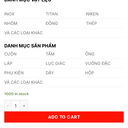
INOX
TITAN
NIKEN
NHÔM
ĐỒNG
THÉP
VÀ CÁC LOẠI KHÁC
DANH MỤC SẢN PHẨM
CUỘN
TẤM
ỐNG
LÁP
LỤC GIÁC
VUÔNG ĐẶC
PHỤ KIỆN
DÂY
HỘP
VÀ CÁC LOẠI KHÁC
1000 in stock
Đồng Lục Giác Phi 6 quantity
ADD TO CART