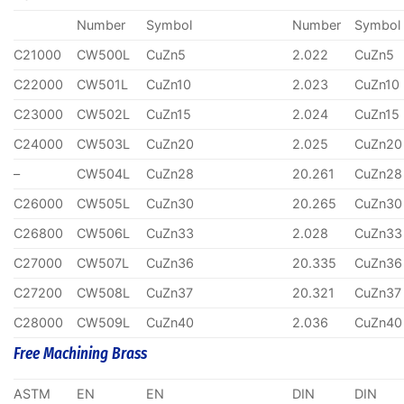
Number
Symbol
Number
Symbol
C21000
CW500L
CuZn5
2.022
CuZn5
C22000
CW501L
CuZn10
2.023
CuZn10
C23000
CW502L
CuZn15
2.024
CuZn15
C24000
CW503L
CuZn20
2.025
CuZn20
–
CW504L
CuZn28
20.261
CuZn28
C26000
CW505L
CuZn30
20.265
CuZn30
C26800
CW506L
CuZn33
2.028
CuZn33
C27000
CW507L
CuZn36
20.335
CuZn36
C27200
CW508L
CuZn37
20.321
CuZn37
C28000
CW509L
CuZn40
2.036
CuZn40
Free Machining Brass
ASTM
EN
EN
DIN
DIN