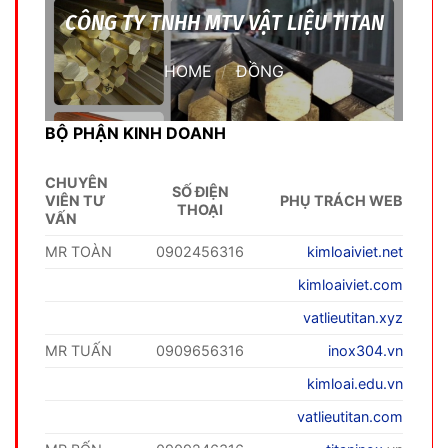
CÔNG TY TNHH MTV VẬT LIỆU TITAN
HOME
/
ĐỒNG
BỘ PHẬN KINH DOANH
CHUYÊN
SỐ ĐIỆN
VIÊN TƯ
PHỤ TRÁCH WEB
THOẠI
VẤN
MR TOÀN
0902456316
kimloaiviet.net
kimloaiviet.com
vatlieutitan.xyz
MR TUẤN
0909656316
inox304.vn
kimloai.edu.vn
vatlieutitan.com