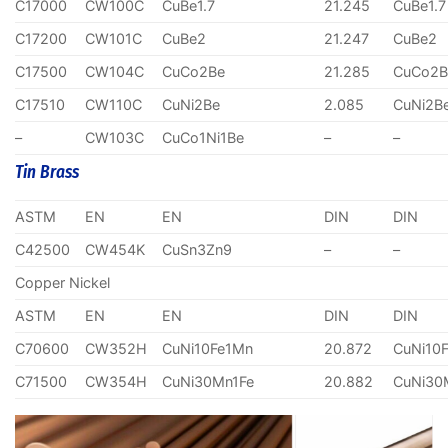
C17000
CW100C
CuBe1.7
21.245
CuBe1.7
C17200
CW101C
CuBe2
21.247
CuBe2
C17500
CW104C
CuCo2Be
21.285
CuCo2B
C17510
CW110C
CuNi2Be
2.085
CuNi2B
–
CW103C
CuCo1Ni1Be
–
–
Tin Brass
ASTM
EN
EN
DIN
DIN
C42500
CW454K
CuSn3Zn9
–
–
Copper Nickel
ASTM
EN
EN
DIN
DIN
C70600
CW352H
CuNi10Fe1Mn
20.872
CuNi10
C71500
CW354H
CuNi30Mn1Fe
20.882
CuNi30