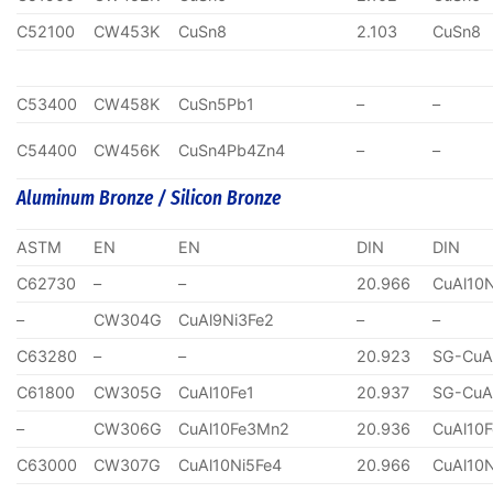
C52100
CW453K
CuSn8
2.103
CuSn8
C53400
CW458K
CuSn5Pb1
–
–
C54400
CW456K
CuSn4Pb4Zn4
–
–
Aluminum Bronze / Silicon Bronze
ASTM
EN
EN
DIN
DIN
C62730
–
–
20.966
CuAl10
–
CW304G
CuAl9Ni3Fe2
–
–
C63280
–
–
20.923
SG-CuA
C61800
CW305G
CuAl10Fe1
20.937
SG-CuA
–
CW306G
CuAl10Fe3Mn2
20.936
CuAl10
C63000
CW307G
CuAl10Ni5Fe4
20.966
CuAl10