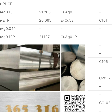
u-PHCE
–
–
–
uAg0.10
21.203
CuAg0.1
–
u-ETP
20.065
E-Cu58
C101
uAg0.04P
–
–
–
uAg0.10P
21.197
CuAg0.1P
–
CLOSE
uMg0.5
–
–
–
uMg0.2
–
–
–
THIS
u-DHP
2.009
SF-Cu
C106
MODULE
–
–
CW117
uTeP
21.546
CuTeP
–
uZr
2.158
CuZr
–
uCr1Zr
21.293
CuCrZr
CC102
uCr1Zr
21.293
CuCrZr
–