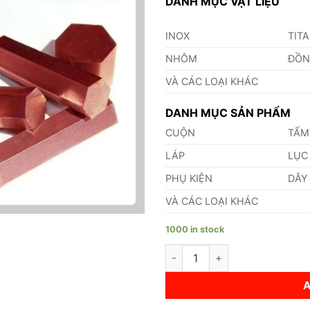
DANH MỤC VẬT LIỆU
INOX
TIT
NHÔM
ĐỒ
VÀ CÁC LOẠI KHÁC
DANH MỤC SẢN PHẨM
CUỘN
TẤM
LÁP
LỤC
PHỤ KIỆN
DÂY
VÀ CÁC LOẠI KHÁC
1000 in stock
Đồng Lục Giác Phi 65 quantity