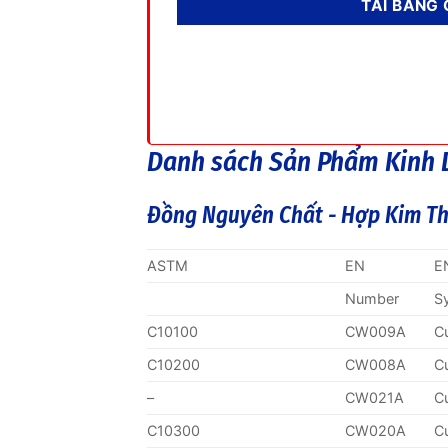
Danh sách Sản Phẩm Kinh
Đồng Nguyên Chất - Hợp Kim T
ASTM
EN
E
Number
S
C10100
CW009A
C
C10200
CW008A
C
–
CW021A
C
C10300
CW020A
C