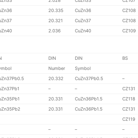
uZn33
2.028
CuZn33
CZ107
uZn36
20.335
CuZn36
CZ108
uZn37
20.321
CuZn37
CZ108
uZn40
2.036
CuZn40
CZ109
N
DIN
DIN
BS
ymbol
Number
Symbol
uZn37Pb0.5
20.332
CuZn37Pb0.5
–
uZn37Pb1
–
–
CZ131
uZn35Pb1
20.331
CuZn36Pb1.5
CZ118
uZn35Pb2
20.331
CuZn36Pb1.5
CZ131
CZ119
–
–
–