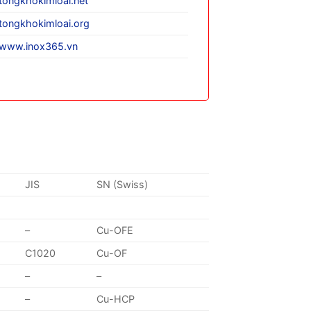
tongkhokimloai.net
tongkhokimloai.org
www.inox365.vn
JIS
SN (Swiss)
–
Cu-OFE
C1020
Cu-OF
–
–
–
Cu-HCP