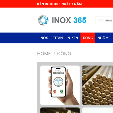
Skip
BÁN INOX 365 NGÀY / NĂM
to
content
Search
for:
INOX
TITAN
NIKEN
ĐỒNG
NHÔM
HOME
/
ĐỒNG