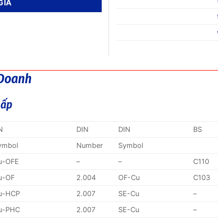
 Doanh
hấp
N
DIN
DIN
BS
ymbol
Number
Symbol
u-OFE
–
–
C110
u-OF
2.004
OF-Cu
C103
u-HCP
2.007
SE-Cu
–
u-PHC
2.007
SE-Cu
–