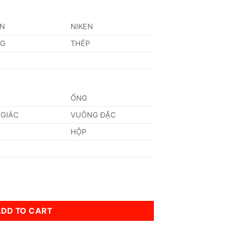
AN
NIKEN
NG
THÉP
ỐNG
 GIÁC
VUÔNG ĐẶC
HỘP
ADD TO CART