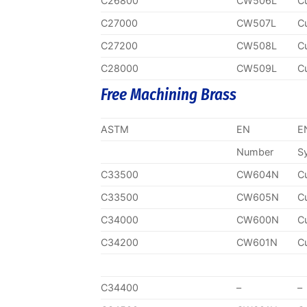
C26800
CW506L
C
C27000
CW507L
C
C27200
CW508L
C
C28000
CW509L
C
Free Machining Brass
ASTM
EN
E
Number
S
C33500
CW604N
C
C33500
CW605N
C
C34000
CW600N
C
C34200
CW601N
C
C34400
–
–