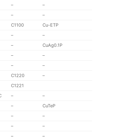
–
–
–
–
C1100
Cu-ETP
–
–
–
CuAg0.1P
–
–
–
–
C1220
–
C1221
C
–
–
–
CuTeP
–
–
–
–
–
–