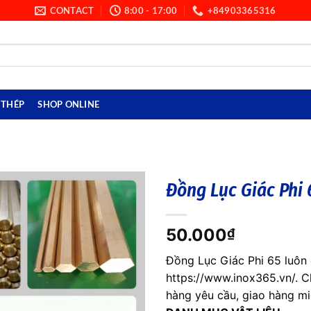
CONTACT
8:00 - 17:00
+84903365316
THÉP
SHOP ONLINE
Đồng Lục Giác Phi 
50.000
₫
Đồng Lục Giác Phi 65 luôn 
https://www.inox365.vn/. C
hàng yêu cầu, giao hàng mi