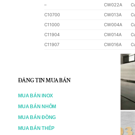
–
CW022A
C
C10700
CW013A
C
C11000
CW004A
C
C11904
CW014A
C
C11907
CW016A
C
–
CW128C
C
–
CW127C
C
C12200
CW024A
C
ĐĂNG TIN MUA BÁN
C14415
–
–
MUA BÁN INOX
C14500
CW118C
C
MUA BÁN NHÔM
C15000
CW120C
C
MUA BÁN ĐỒNG
C18150
CW106C
C
MUA BÁN THÉP
CW106C
C