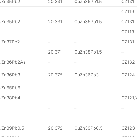
uZn35Pb2
20.331
CuZn36Pb1.5
CZ131
CZ119
uZn35Pb2
20.331
CuZn36Pb1.5
CZ131
CZ119
uZn37Pb2
–
–
CZ131
20.371
CuZn38Pb1.5
–
uZn36Pb2As
–
–
CZ132
uZn36Pb3
20.375
CuZn36Pb3
CZ124
uZn35Pb3
uZn38Pb4
–
–
CZ121/
–
–
–
uZn39Pb0.5
20.372
CuZn39Pb0.5
CZ123