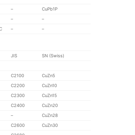
–
CuPb1P
–
–
C
–
–
JIS
SN (Swiss)
C2100
CuZn5
C2200
CuZn10
C2300
CuZn15
C2400
CuZn20
–
CuZn28
C2600
CuZn30