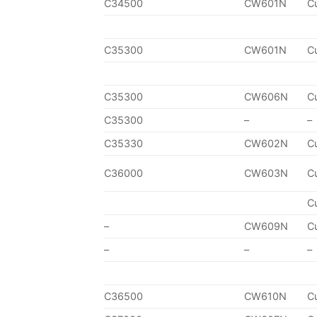
C34500
CW601N
C
C35300
CW601N
C
C35300
CW606N
C
C35300
–
–
C35330
CW602N
C
C36000
CW603N
C
C
–
CW609N
C
–
–
–
C36500
CW610N
C