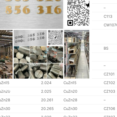
uPb1P
2.116
CuPb1P
–
uNi1P
–
–
C113
uFe2P
2.131
CuFe2P
CW107
N
DIN
DIN
BS
ymbol
Number
Symbol
uZn5
2.022
CuZn5
–
uZn10
2.023
CuZn10
CZ101
uZn15
2.024
CuZn15
CZ102
erested!
uZn20
2.025
CuZn20
CZ103
uZn28
20.261
CuZn28
–
uZn30
20.265
CuZn30
CZ106