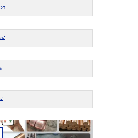
com
om/
m/
n/
0
30
g
Aug