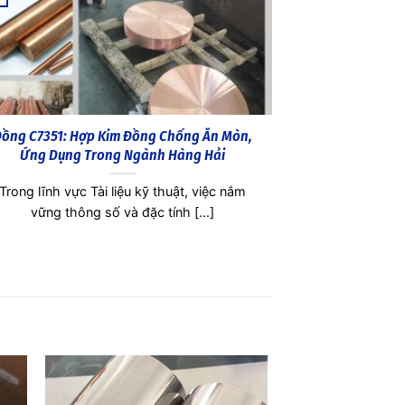
ồng C5441: Hợp Kim, Ứng Dụng, Tính Chất &
Đồng C5341:
So Sánh Với Các Loại Đồng Khác
Dụng
rong thế giới kim loại công nghiệp, việc nắm
Đồng C5341 là
vững thông tin chi tiết về [...]
trong ngành