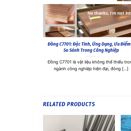
No thanks, I’m not int
 Chống Ăn Mòn,
Đồng C7150: Khả Năng Chống Ăn Mòn N
 Hàng Hải
Biển Vượt Trội, Ứng Dụng Và Báo Giá
thuật, việc nắm
Trong ngành công nghiệp hiện đại, việc h
ính [...]
rõ về vật liệu là yếu tố [...]
RELATED PRODUCTS