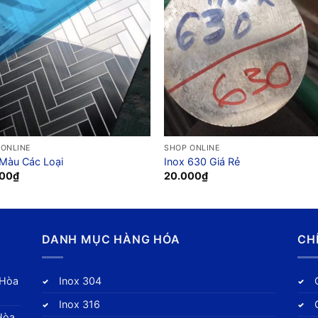
 ONLINE
SHOP ONLINE
 Màu Các Loại
Inox 630 Giá Rẻ
000
₫
20.000
₫
DANH MỤC HÀNG HÓA
CH
 Hòa
Inox 304
Inox 316
Hòa