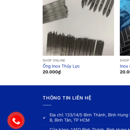
SHOP ONLINE
SHOP
 Loại
Ống Inox Thủy Lực
Inox
20.000
₫
20.
THÔNG TIN LIÊN HỆ
Địa chỉ: 133/14/5 Bình Thành, Bình Hưng
B, Bình Tân, TP HCM
Cửa hàng: 145D Bình Thành, Bình Hưng 