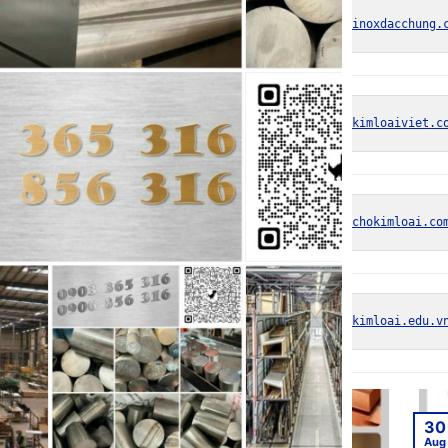
https://inoxdacchung.
https://kimloaiviet.c
https://chokimloai.co
https://kimloai.edu.v
30
3
Aug
Au