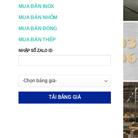
MUA BÁN INOX
https://www.titaninox.vn/ 
MUA BÁN NHÔM
MUA BÁN ĐỒNG
https://vatlieutitan.vn/ 
MUA BÁN THÉP
NHẬP SỐ ZALO ID
https://www.inox304.vn/ 
https://www.inox365.vn/
30
Aug