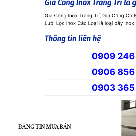
Gia Công Inox Trang Trí là g
Gia Công Inox Trang Trí, Gia Công Cơ K
Lưới Lọc Inox Các Loại là loại dây inox
Thông tin liên hệ
0909 246
0906 856
0903 365
Để được tư vấn miễn phí và mua hàng ch
Trang web bán hàng uy tín
ĐĂNG TIN MUA BÁN