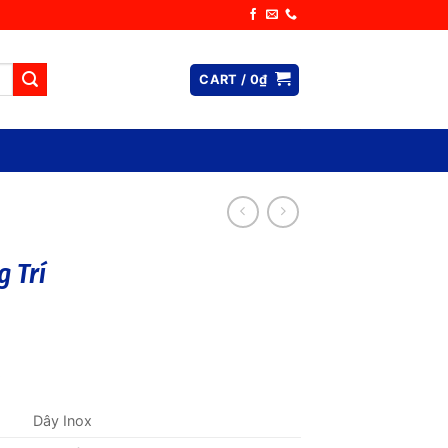
CART /
0
₫
g Trí
Dây Inox