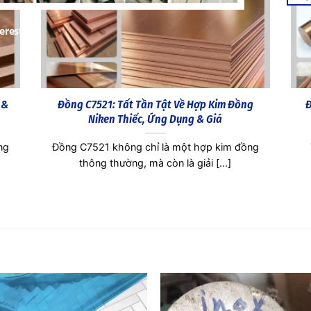
erested!
ước
Đồng C7060: Hợp Kim Chống Ăn Mòn Nước
Đ
Biển Cho Ngành Hàng Hải
iểu
Trong ngành công nghiệp và xây dựng, đồng
T
C7060 đóng vai trò then chốt nhờ [...]