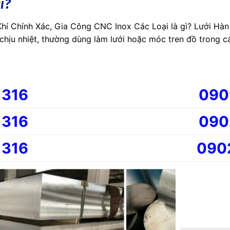
ì?
hí Chính Xác, Gia Công CNC Inox Các Loại là gì? Lưới Hàn 
 chịu nhiệt, thường dùng làm lưới hoặc móc tren đồ trong c
 316
090
 316
090
 316
090
CLOSE
ất lượng với giá cạnh tranh.
THIS
MODULE