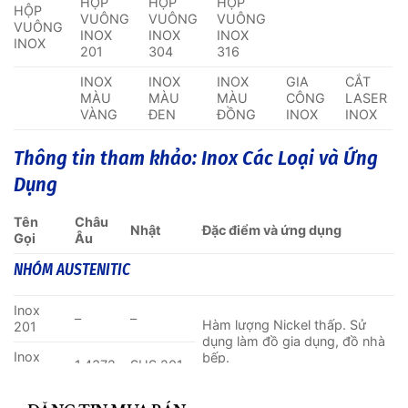
HỘP
HỘP
HỘP
HỘP
VUÔNG
VUÔNG
VUÔNG
VUÔNG
INOX
INOX
INOX
INOX
201
304
316
INOX
INOX
INOX
GIA
CẮT
MÀU
MÀU
MÀU
CÔNG
LASER
VÀNG
ĐEN
ĐỒNG
INOX
INOX
Thông tin tham khảo:
Inox Các Loại và Ứng
Dụng
Tên
Châu
Nhật
Đặc điểm và ứng dụng
Gọi
Âu
NHÓM AUSTENITIC
Inox
–
–
Hàm lượng Nickel thấp. Sử
201
dụng làm đồ gia dụng, đồ nhà
Inox
bếp.
1.4372
SUS 201
CL
202
TH