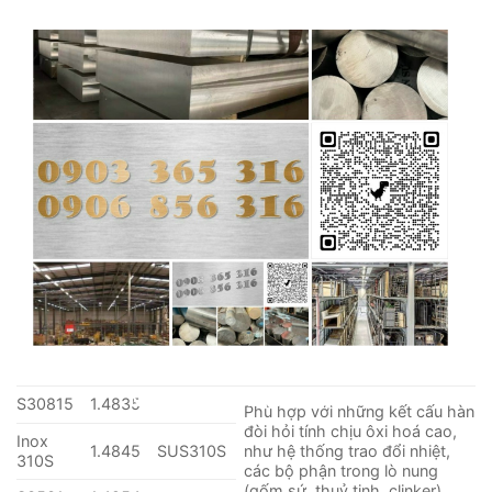
1.4401
SUS 316
cao. Sử dụng nhiều trong
316
ngành chế biế thực phẩm,
ngành giấy, ngành hoá chất.
Có hàm lượng carbon thấp
hơn loại 316 nên chịu được độ
Inox
SUS
1.4404
ăn mòn tinh thể tốt hơn. Sản
316L
316L
xuất các loại máy móc và thiết
bị dùng trong ngành hoá chất.
Titanium được bổ sung nhằm
Inox
tăng độ ăn mòn tinh thể. Làm
1.4541
SUS 321
321
các linh kiện động cơ phản lực,
nồi hơi, nồi áp suất,…
Inox
–
–
308L
Dùng làm vật liệu hàn như dây
hàn TIG/MIG, lõi que hàn điện.
Inox
–
–
309L
No thanks, I’m not interested!
S30815
1.4835
Phù hợp với những kết cấu hàn
đòi hỏi tính chịu ôxi hoá cao,
Inox
1.4845
SUS310S
như hệ thống trao đổi nhiệt,
310S
các bộ phận trong lò nung
(gốm sứ, thuỷ tinh, clinker).