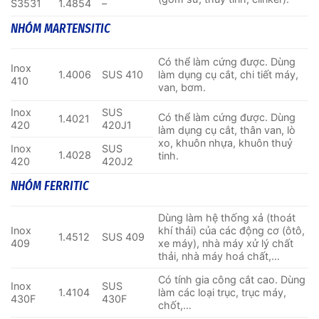
S3531
1.4854
–
NHÓM MARTENSITIC
Có thể làm cứng được. Dùng
Inox
1.4006
SUS 410
làm dụng cụ cắt, chi tiết máy,
410
van, bơm.
Inox
SUS
Có thể làm cứng được. Dùng
1.4021
420
420J1
làm dụng cụ cắt, thân van, lò
xo, khuôn nhựa, khuôn thuỷ
Inox
SUS
1.4028
tinh.
420
420J2
NHÓM FERRITIC
Dùng làm hệ thống xả (thoát
Inox
khí thải) của các động cơ (ôtô,
1.4512
SUS 409
409
xe máy), nhà máy xử lý chất
thải, nhà máy hoá chất,…
Có tính gia công cắt cao. Dùng
Inox
SUS
1.4104
làm các loại trục, trục máy,
430F
430F
chốt,…