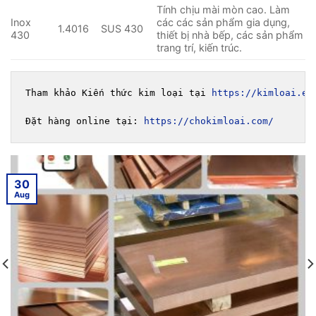
Tính chịu mài mòn cao. Làm
Inox
các các sản phẩm gia dụng,
1.4016
SUS 430
430
thiết bị nhà bếp, các sản phẩm
trang trí, kiến trúc.
Tham khảo Kiến thức kim loại tại 
https://kimloai.ed
Đặt hàng online tại: 
https://chokimloai.com/
30
Aug