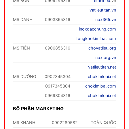
MR BỐN
0909246316
titaninox
.vn
vatlieutitan.vn
MR DANH
0903365316
inox365.vn
inoxdacchung.com
tongkhokimloai.com
MS TIÊN
0906856316
chovatlieu.org
inox.org.vn
vatlieutitan.net
MR DƯỠNG
0902345304
chokimloai.net
0917345304
chokimloai.com
0969304316
chokimloai.net
BỘ PHẬN MARKETING
MR KHANH
0902280582
TOÀN QUỐC