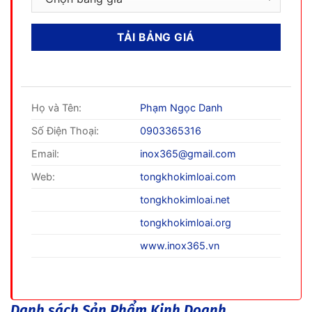
Họ và Tên:
Phạm Ngọc Danh
Số Điện Thoại:
0903365316
Email:
inox365@gmail.com
Web:
tongkhokimloai.com
tongkhokimloai.net
tongkhokimloai.org
www.inox365.vn
Danh sách Sản Phẩm Kinh Doanh