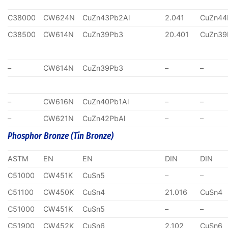
C38000
CW624N
CuZn43Pb2Al
2.041
CuZn44
C38500
CW614N
CuZn39Pb3
20.401
CuZn39
–
CW614N
CuZn39Pb3
–
–
–
CW616N
CuZn40Pb1Al
–
–
–
CW621N
CuZn42PbAl
–
–
Phosphor Bronze (Tin Bronze)
ASTM
EN
EN
DIN
DIN
C51000
CW451K
CuSn5
–
–
C51100
CW450K
CuSn4
21.016
CuSn4
C51000
CW451K
CuSn5
–
–
C51900
CW452K
CuSn6
2.102
CuSn6