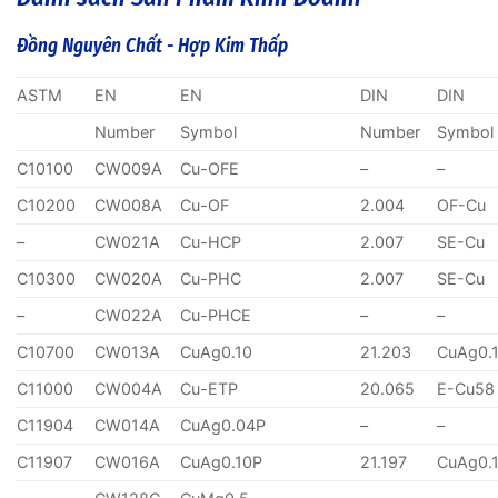
Đồng Nguyên Chất - Hợp Kim Thấp
ASTM
EN
EN
DIN
DIN
Number
Symbol
Number
Symbol
C10100
CW009A
Cu-OFE
–
–
C10200
CW008A
Cu-OF
2.004
OF-Cu
–
CW021A
Cu-HCP
2.007
SE-Cu
C10300
CW020A
Cu-PHC
2.007
SE-Cu
–
CW022A
Cu-PHCE
–
–
C10700
CW013A
CuAg0.10
21.203
CuAg0.
C11000
CW004A
Cu-ETP
20.065
E-Cu58
C11904
CW014A
CuAg0.04P
–
–
C11907
CW016A
CuAg0.10P
21.197
CuAg0.