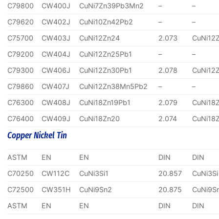
C79800
CW400J
CuNi7Zn39Pb3Mn2
–
–
C79620
CW402J
CuNi10Zn42Pb2
–
–
C75700
CW403J
CuNi12Zn24
2.073
CuNi12
C79200
CW404J
CuNi12Zn25Pb1
–
–
C79300
CW406J
CuNi12Zn30Pb1
2.078
CuNi12
C79860
CW407J
CuNi12Zn38Mn5Pb2
–
–
C76300
CW408J
CuNi18Zn19Pb1
2.079
CuNi18
C76400
CW409J
CuNi18Zn20
2.074
CuNi18
Copper Nickel Tin
ASTM
EN
EN
DIN
DIN
C70250
CW112C
CuNi3Si1
20.857
CuNi3Si
C72500
CW351H
CuNi9Sn2
20.875
CuNi9S
ASTM
EN
EN
DIN
DIN