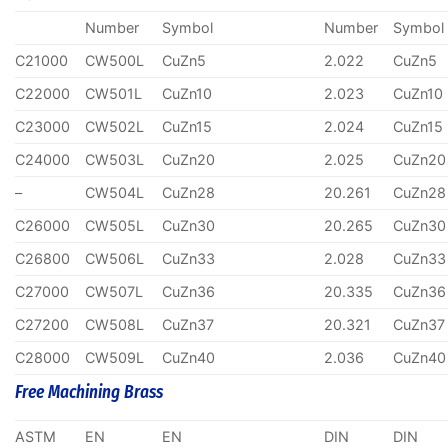
Number
Symbol
Number
Symbol
C21000
CW500L
CuZn5
2.022
CuZn5
C22000
CW501L
CuZn10
2.023
CuZn10
C23000
CW502L
CuZn15
2.024
CuZn15
C24000
CW503L
CuZn20
2.025
CuZn20
–
CW504L
CuZn28
20.261
CuZn28
C26000
CW505L
CuZn30
20.265
CuZn30
C26800
CW506L
CuZn33
2.028
CuZn33
C27000
CW507L
CuZn36
20.335
CuZn36
C27200
CW508L
CuZn37
20.321
CuZn37
C28000
CW509L
CuZn40
2.036
CuZn40
Free Machining Brass
ASTM
EN
EN
DIN
DIN