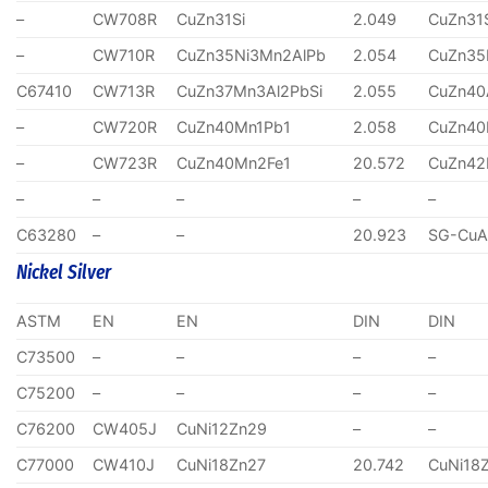
–
CW708R
CuZn31Si
2.049
CuZn31
–
CW710R
CuZn35Ni3Mn2AlPb
2.054
CuZn35
C67410
CW713R
CuZn37Mn3Al2PbSi
2.055
CuZn40
–
CW720R
CuZn40Mn1Pb1
2.058
CuZn40
–
CW723R
CuZn40Mn2Fe1
20.572
CuZn4
–
–
–
–
–
C63280
–
–
20.923
SG-CuA
Nickel Silver
ASTM
EN
EN
DIN
DIN
C73500
–
–
–
–
C75200
–
–
–
–
C76200
CW405J
CuNi12Zn29
–
–
C77000
CW410J
CuNi18Zn27
20.742
CuNi18