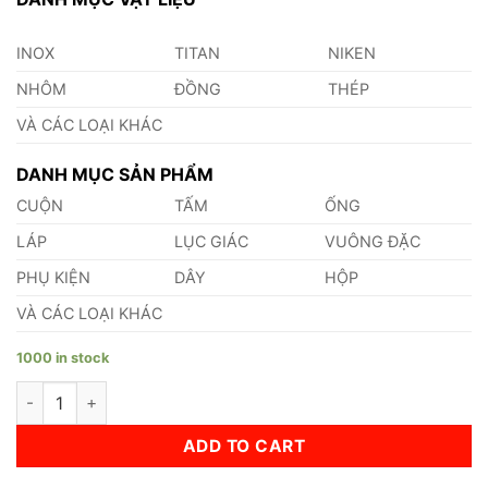
INOX
TITAN
NIKEN
NHÔM
ĐỒNG
THÉP
VÀ CÁC LOẠI KHÁC
DANH MỤC SẢN PHẨM
CUỘN
TẤM
ỐNG
LÁP
LỤC GIÁC
VUÔNG ĐẶC
PHỤ KIỆN
DÂY
HỘP
VÀ CÁC LOẠI KHÁC
1000 in stock
Lá Căn Đồng 0.75mm quantity
ADD TO CART