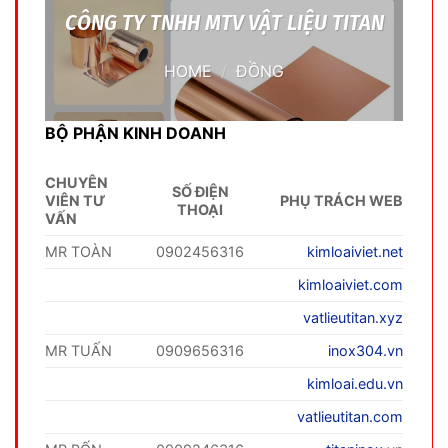
CÔNG TY TNHH MTV VẬT LIỆU TITAN
HOME
/
ĐỒNG
BỘ PHẬN KINH DOANH
CHUYÊN
SỐ ĐIỆN
VIÊN TƯ
PHỤ TRÁCH WEB
THOẠI
VẤN
MR TOÀN
0902456316
kimloaiviet.net
kimloaiviet.com
vatlieutitan.xyz
MR TUẤN
0909656316
inox304.vn
kimloai.edu.vn
vatlieutitan.com