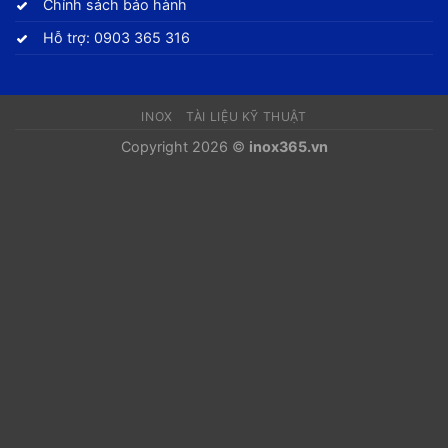
Chính sách bảo hành
Hỗ trợ: 0903 365 316
INOX
TÀI LIỆU KỸ THUẬT
Copyright 2026 ©
inox365.vn