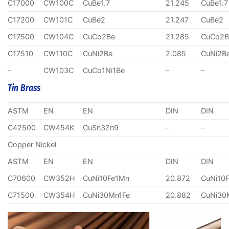
C17000
CW100C
CuBe1.7
21.245
CuBe1.7
C17200
CW101C
CuBe2
21.247
CuBe2
C17500
CW104C
CuCo2Be
21.285
CuCo2B
C17510
CW110C
CuNi2Be
2.085
CuNi2B
–
CW103C
CuCo1Ni1Be
–
–
Tin Brass
ASTM
EN
EN
DIN
DIN
C42500
CW454K
CuSn3Zn9
–
–
Copper Nickel
ASTM
EN
EN
DIN
DIN
C70600
CW352H
CuNi10Fe1Mn
20.872
CuNi10
C71500
CW354H
CuNi30Mn1Fe
20.882
CuNi30