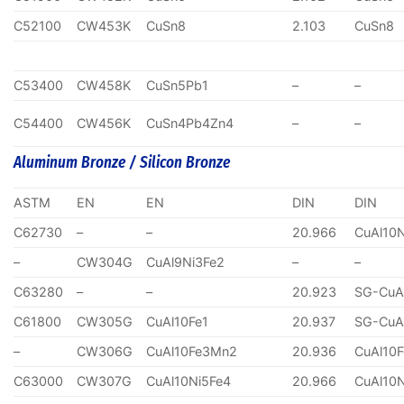
C52100
CW453K
CuSn8
2.103
CuSn8
C53400
CW458K
CuSn5Pb1
–
–
C54400
CW456K
CuSn4Pb4Zn4
–
–
Aluminum Bronze / Silicon Bronze
ASTM
EN
EN
DIN
DIN
C62730
–
–
20.966
CuAl10
–
CW304G
CuAl9Ni3Fe2
–
–
C63280
–
–
20.923
SG-CuA
C61800
CW305G
CuAl10Fe1
20.937
SG-CuA
–
CW306G
CuAl10Fe3Mn2
20.936
CuAl10
C63000
CW307G
CuAl10Ni5Fe4
20.966
CuAl10