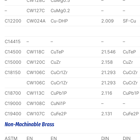
–
CW128C
CuMg0.5
–
–
–
CW127C
CuMg0.2
–
–
C12200
CW024A
Cu-DHP
2.009
SF-Cu
C14415
–
–
–
–
C14500
CW118C
CuTeP
21.546
CuTeP
C15000
CW120C
CuZr
2.158
CuZr
C18150
CW106C
CuCr1Zr
21.293
CuCrZr
CW106C
CuCr1Zr
21.293
CuCrZr
C18700
CW113C
CuPb1P
2.116
CuPb1P
C19000
CW108C
CuNi1P
–
–
C19400
CW107C
CuFe2P
2.131
CuFe2P
Non-Machinable Brass
ASTM
EN
EN
DIN
DIN