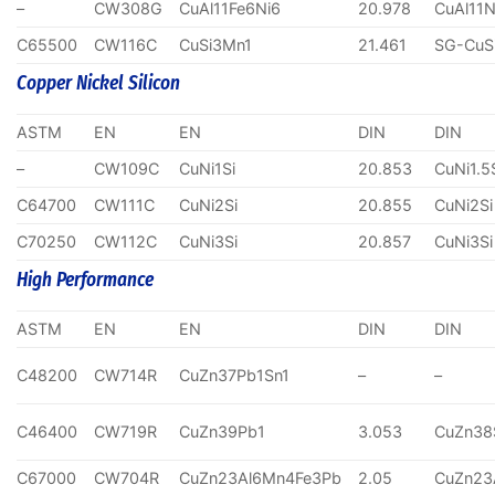
–
CW308G
CuAl11Fe6Ni6
20.978
CuAl11N
C65500
CW116C
CuSi3Mn1
21.461
SG-CuS
Copper Nickel Silicon
ASTM
EN
EN
DIN
DIN
–
CW109C
CuNi1Si
20.853
CuNi1.5
C64700
CW111C
CuNi2Si
20.855
CuNi2Si
C70250
CW112C
CuNi3Si
20.857
CuNi3Si
High Performance
ASTM
EN
EN
DIN
DIN
C48200
CW714R
CuZn37Pb1Sn1
–
–
C46400
CW719R
CuZn39Pb1
3.053
CuZn38
C67000
CW704R
CuZn23Al6Mn4Fe3Pb
2.05
CuZn23