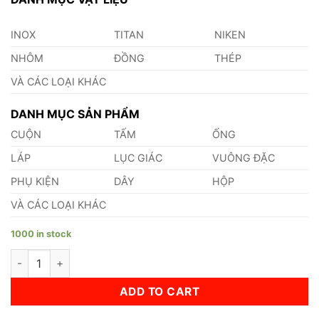
INOX
TITAN
NIKEN
NHÔM
ĐỒNG
THÉP
VÀ CÁC LOẠI KHÁC
DANH MỤC SẢN PHẨM
CUỘN
TẤM
ỐNG
LÁP
LỤC GIÁC
VUÔNG ĐẶC
PHỤ KIỆN
DÂY
HỘP
VÀ CÁC LOẠI KHÁC
1000 in stock
Lá Căn Đồng 1.7mm quantity
ADD TO CART