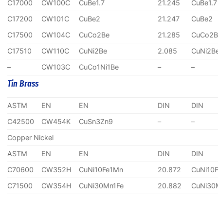
C17000
CW100C
CuBe1.7
21.245
CuBe1.7
C17200
CW101C
CuBe2
21.247
CuBe2
C17500
CW104C
CuCo2Be
21.285
CuCo2B
C17510
CW110C
CuNi2Be
2.085
CuNi2B
–
CW103C
CuCo1Ni1Be
–
–
Tin Brass
ASTM
EN
EN
DIN
DIN
C42500
CW454K
CuSn3Zn9
–
–
Copper Nickel
ASTM
EN
EN
DIN
DIN
C70600
CW352H
CuNi10Fe1Mn
20.872
CuNi10
C71500
CW354H
CuNi30Mn1Fe
20.882
CuNi30