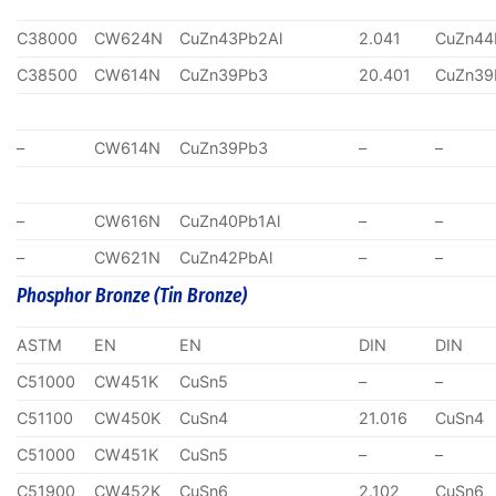
C38000
CW624N
CuZn43Pb2Al
2.041
CuZn44
C38500
CW614N
CuZn39Pb3
20.401
CuZn39
–
CW614N
CuZn39Pb3
–
–
–
CW616N
CuZn40Pb1Al
–
–
–
CW621N
CuZn42PbAl
–
–
Phosphor Bronze (Tin Bronze)
ASTM
EN
EN
DIN
DIN
C51000
CW451K
CuSn5
–
–
C51100
CW450K
CuSn4
21.016
CuSn4
C51000
CW451K
CuSn5
–
–
C51900
CW452K
CuSn6
2.102
CuSn6