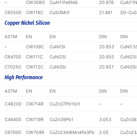
–
CW308G
CuAl11Fe6Ni6
20.978
CuAl11N
C65500
CW116C
CuSi3Mn1
21.461
SG-CuS
Copper Nickel Silicon
ASTM
EN
EN
DIN
DIN
–
CW109C
CuNi1Si
20.853
CuNi1.5
C64700
CW111C
CuNi2Si
20.855
CuNi2Si
C70250
CW112C
CuNi3Si
20.857
CuNi3Si
High Performance
ASTM
EN
EN
DIN
DIN
C48200
CW714R
CuZn37Pb1Sn1
–
–
C46400
CW719R
CuZn39Pb1
3.053
CuZn38
C67000
CW704R
CuZn23Al6Mn4Fe3Pb
2.05
CuZn23