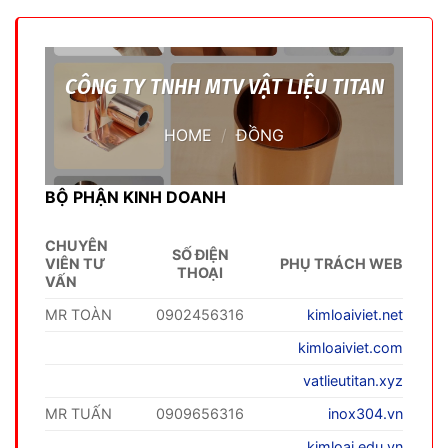
CÔNG TY TNHH MTV VẬT LIỆU TITAN
HOME
/
ĐỒNG
BỘ PHẬN KINH DOANH
CHUYÊN
SỐ ĐIỆN
VIÊN TƯ
PHỤ TRÁCH WEB
THOẠI
VẤN
MR TOÀN
0902456316
kimloaiviet.net
kimloaiviet.com
vatlieutitan.xyz
MR TUẤN
0909656316
inox304.vn
kimloai.edu.vn