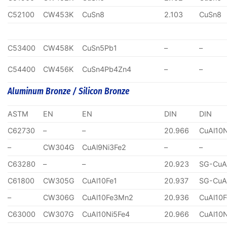
C52100
CW453K
CuSn8
2.103
CuSn8
C53400
CW458K
CuSn5Pb1
–
–
C54400
CW456K
CuSn4Pb4Zn4
–
–
Aluminum Bronze / Silicon Bronze
ASTM
EN
EN
DIN
DIN
C62730
–
–
20.966
CuAl10
–
CW304G
CuAl9Ni3Fe2
–
–
C63280
–
–
20.923
SG-CuA
C61800
CW305G
CuAl10Fe1
20.937
SG-CuA
–
CW306G
CuAl10Fe3Mn2
20.936
CuAl10
C63000
CW307G
CuAl10Ni5Fe4
20.966
CuAl10