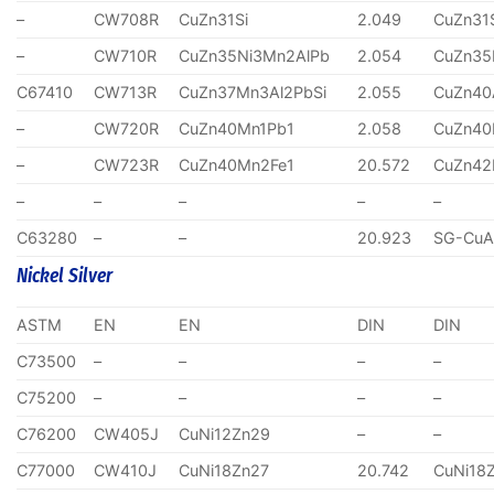
–
CW708R
CuZn31Si
2.049
CuZn31
–
CW710R
CuZn35Ni3Mn2AlPb
2.054
CuZn35
C67410
CW713R
CuZn37Mn3Al2PbSi
2.055
CuZn40
–
CW720R
CuZn40Mn1Pb1
2.058
CuZn40
–
CW723R
CuZn40Mn2Fe1
20.572
CuZn4
–
–
–
–
–
C63280
–
–
20.923
SG-CuA
Nickel Silver
ASTM
EN
EN
DIN
DIN
C73500
–
–
–
–
C75200
–
–
–
–
C76200
CW405J
CuNi12Zn29
–
–
C77000
CW410J
CuNi18Zn27
20.742
CuNi18