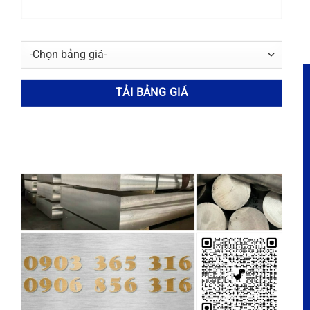
Đồng Trục Láp Tròn Đặc Phi
Đồng Trục Láp Tròn Đặc Phi
28mm
2mm
50.000
₫
50.000
₫
THÔNG TIN LIÊN HỆ
Địa chỉ: 133/14/5 Bình Thành, Bình Hưng Hòa B, Bình Tân,
TP HCM
Cửa hàng: 145D Bình Thành, Bình Hưng Hòa B, Bình Tân,
TP HCM.
Chi nhánh phía Bắc: Ninh Sở, Xâm Dương, Thường Tín,
Hà Nội
Hotline:
0903 365 316
Email:
inox365@gmail.com
Website:
https://www.inox365.vn