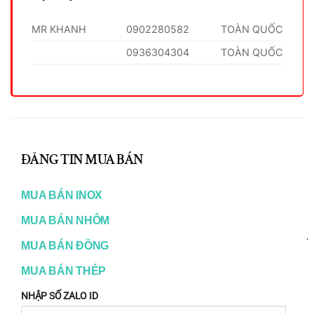
MR KHANH
0902280582
TOÀN QUỐC
0936304304
TOÀN QUỐC
RELATED PRODUCTS
E
ĐỒNG
ĐỒNG