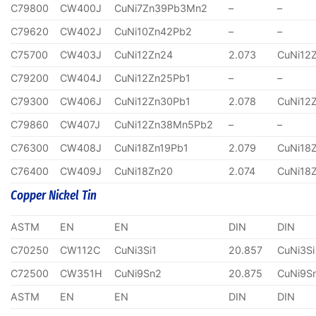
C79800
CW400J
CuNi7Zn39Pb3Mn2
–
–
C79620
CW402J
CuNi10Zn42Pb2
–
–
C75700
CW403J
CuNi12Zn24
2.073
CuNi12
C79200
CW404J
CuNi12Zn25Pb1
–
–
C79300
CW406J
CuNi12Zn30Pb1
2.078
CuNi12
C79860
CW407J
CuNi12Zn38Mn5Pb2
–
–
C76300
CW408J
CuNi18Zn19Pb1
2.079
CuNi18
C76400
CW409J
CuNi18Zn20
2.074
CuNi18
Copper Nickel Tin
ASTM
EN
EN
DIN
DIN
C70250
CW112C
CuNi3Si1
20.857
CuNi3Si
C72500
CW351H
CuNi9Sn2
20.875
CuNi9S
ASTM
EN
EN
DIN
DIN