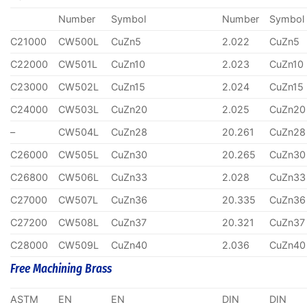
Number
Symbol
Number
Symbol
C21000
CW500L
CuZn5
2.022
CuZn5
C22000
CW501L
CuZn10
2.023
CuZn10
C23000
CW502L
CuZn15
2.024
CuZn15
C24000
CW503L
CuZn20
2.025
CuZn20
–
CW504L
CuZn28
20.261
CuZn28
C26000
CW505L
CuZn30
20.265
CuZn30
C26800
CW506L
CuZn33
2.028
CuZn33
C27000
CW507L
CuZn36
20.335
CuZn36
C27200
CW508L
CuZn37
20.321
CuZn37
C28000
CW509L
CuZn40
2.036
CuZn40
Free Machining Brass
ASTM
EN
EN
DIN
DIN