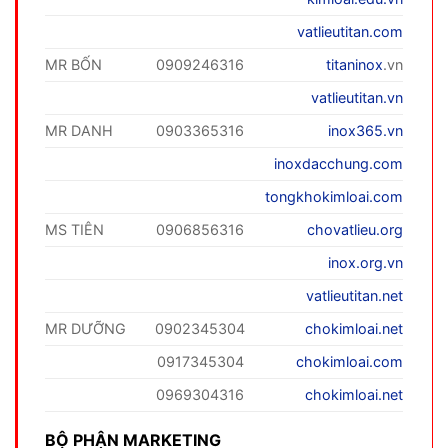
vatlieutitan.com
MR BỐN
0909246316
titaninox
.vn
vatlieutitan.vn
MR DANH
0903365316
inox365.vn
inoxdacchung.com
tongkhokimloai.com
MS TIÊN
0906856316
chovatlieu.org
inox.org.vn
vatlieutitan.net
MR DƯỠNG
0902345304
chokimloai.net
0917345304
chokimloai.com
0969304316
chokimloai.net
BỘ PHẬN MARKETING