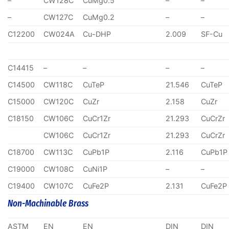
–
CW128C
CuMg0.5
–
–
–
CW127C
CuMg0.2
–
–
C12200
CW024A
Cu-DHP
2.009
SF-Cu
C14415
–
–
–
–
C14500
CW118C
CuTeP
21.546
CuTeP
C15000
CW120C
CuZr
2.158
CuZr
C18150
CW106C
CuCr1Zr
21.293
CuCrZr
CW106C
CuCr1Zr
21.293
CuCrZr
C18700
CW113C
CuPb1P
2.116
CuPb1P
C19000
CW108C
CuNi1P
–
–
C19400
CW107C
CuFe2P
2.131
CuFe2P
Non-Machinable Brass
ASTM
EN
EN
DIN
DIN