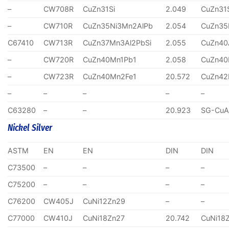
–
CW708R
CuZn31Si
2.049
CuZn31
–
CW710R
CuZn35Ni3Mn2AlPb
2.054
CuZn35
C67410
CW713R
CuZn37Mn3Al2PbSi
2.055
CuZn40
–
CW720R
CuZn40Mn1Pb1
2.058
CuZn40
–
CW723R
CuZn40Mn2Fe1
20.572
CuZn4
–
–
–
–
–
C63280
–
–
20.923
SG-CuA
Nickel Silver
ASTM
EN
EN
DIN
DIN
C73500
–
–
–
–
C75200
–
–
–
–
C76200
CW405J
CuNi12Zn29
–
–
C77000
CW410J
CuNi18Zn27
20.742
CuNi18