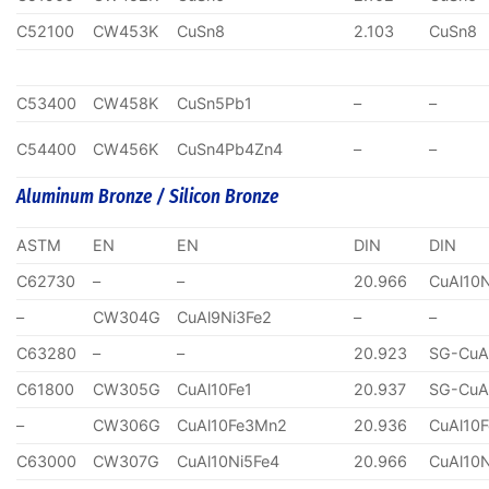
C52100
CW453K
CuSn8
2.103
CuSn8
C53400
CW458K
CuSn5Pb1
–
–
C54400
CW456K
CuSn4Pb4Zn4
–
–
Aluminum Bronze / Silicon Bronze
ASTM
EN
EN
DIN
DIN
C62730
–
–
20.966
CuAl10
–
CW304G
CuAl9Ni3Fe2
–
–
C63280
–
–
20.923
SG-CuA
C61800
CW305G
CuAl10Fe1
20.937
SG-CuA
–
CW306G
CuAl10Fe3Mn2
20.936
CuAl10
C63000
CW307G
CuAl10Ni5Fe4
20.966
CuAl10