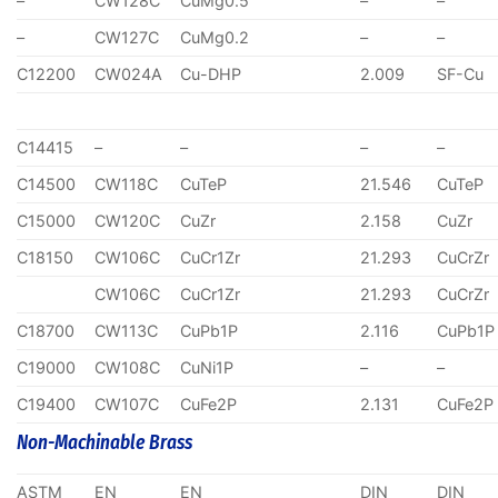
–
CW128C
CuMg0.5
–
–
–
CW127C
CuMg0.2
–
–
C12200
CW024A
Cu-DHP
2.009
SF-Cu
C14415
–
–
–
–
C14500
CW118C
CuTeP
21.546
CuTeP
C15000
CW120C
CuZr
2.158
CuZr
C18150
CW106C
CuCr1Zr
21.293
CuCrZr
CW106C
CuCr1Zr
21.293
CuCrZr
C18700
CW113C
CuPb1P
2.116
CuPb1P
C19000
CW108C
CuNi1P
–
–
C19400
CW107C
CuFe2P
2.131
CuFe2P
Non-Machinable Brass
ASTM
EN
EN
DIN
DIN