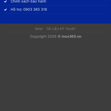
Chính sách bảo hành
Hỗ trợ: 0903 365 316
INOX
TÀI LIỆU KỸ THUẬT
Copyright 2026 ©
inox365.vn