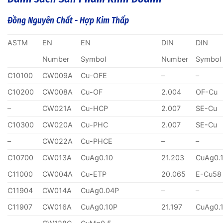
Đồng Nguyên Chất - Hợp Kim Thấp
ASTM
EN
EN
DIN
DIN
Number
Symbol
Number
Symbol
C10100
CW009A
Cu-OFE
–
–
C10200
CW008A
Cu-OF
2.004
OF-Cu
–
CW021A
Cu-HCP
2.007
SE-Cu
C10300
CW020A
Cu-PHC
2.007
SE-Cu
–
CW022A
Cu-PHCE
–
–
C10700
CW013A
CuAg0.10
21.203
CuAg0.
C11000
CW004A
Cu-ETP
20.065
E-Cu58
C11904
CW014A
CuAg0.04P
–
–
C11907
CW016A
CuAg0.10P
21.197
CuAg0.