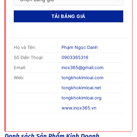
Họ và Tên:
Phạm Ngọc Danh
Số Điện Thoại:
0903365316
Email:
inox365@gmail.com
Web:
tongkhokimloai.com
tongkhokimloai.net
tongkhokimloai.org
www.inox365.vn
Danh sách Sản Phẩm Kinh Doanh