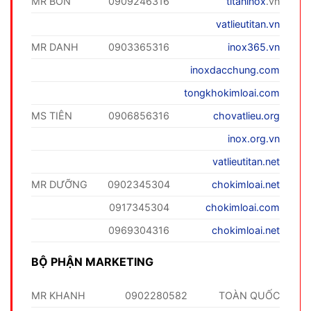
MR BỐN
0909246316
titaninox
.vn
vatlieutitan.vn
MR DANH
0903365316
inox365.vn
inoxdacchung.com
tongkhokimloai.com
MS TIÊN
0906856316
chovatlieu.org
inox.org.vn
vatlieutitan.net
MR DƯỠNG
0902345304
chokimloai.net
0917345304
chokimloai.com
0969304316
chokimloai.net
BỘ PHẬN MARKETING
MR KHANH
0902280582
TOÀN QUỐC