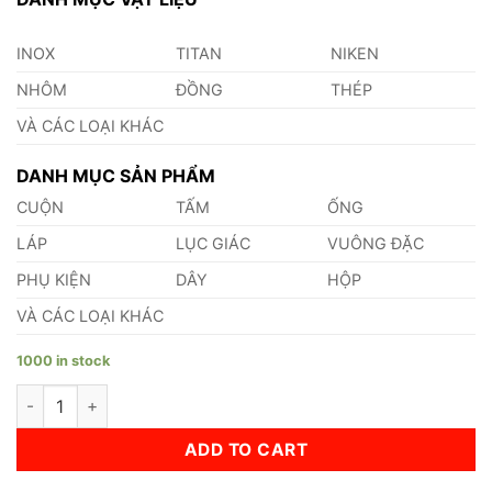
INOX
TITAN
NIKEN
NHÔM
ĐỒNG
THÉP
VÀ CÁC LOẠI KHÁC
DANH MỤC SẢN PHẨM
CUỘN
TẤM
ỐNG
LÁP
LỤC GIÁC
VUÔNG ĐẶC
PHỤ KIỆN
DÂY
HỘP
VÀ CÁC LOẠI KHÁC
1000 in stock
Lá Căn Đồng 3.4mm quantity
ADD TO CART