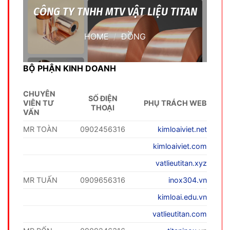
CÔNG TY TNHH MTV VẬT LIỆU TITAN
HOME
/
ĐỒNG
BỘ PHẬN KINH DOANH
CHUYÊN
SỐ ĐIỆN
VIÊN TƯ
PHỤ TRÁCH WEB
THOẠI
VẤN
MR TOÀN
0902456316
kimloaiviet.net
kimloaiviet.com
vatlieutitan.xyz
MR TUẤN
0909656316
inox304.vn
kimloai.edu.vn
vatlieutitan.com