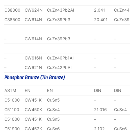
C38000
CW624N
CuZn43Pb2Al
2.041
CuZn44
C38500
CW614N
CuZn39Pb3
20.401
CuZn39
–
CW614N
CuZn39Pb3
–
–
–
CW616N
CuZn40Pb1Al
–
–
–
CW621N
CuZn42PbAl
–
–
Phosphor Bronze (Tin Bronze)
ASTM
EN
EN
DIN
DIN
C51000
CW451K
CuSn5
–
–
C51100
CW450K
CuSn4
21.016
CuSn4
C51000
CW451K
CuSn5
–
–
C51900
CW452K
CuSn6
2.102
CuSn6