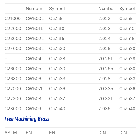
Number
Symbol
Number
Symbol
C21000
CW500L
CuZn5
2.022
CuZn5
C22000
CW501L
CuZn10
2.023
CuZn10
C23000
CW502L
CuZn15
2.024
CuZn15
C24000
CW503L
CuZn20
2.025
CuZn20
–
CW504L
CuZn28
20.261
CuZn28
C26000
CW505L
CuZn30
20.265
CuZn30
C26800
CW506L
CuZn33
2.028
CuZn33
C27000
CW507L
CuZn36
20.335
CuZn36
C27200
CW508L
CuZn37
20.321
CuZn37
C28000
CW509L
CuZn40
2.036
CuZn40
Free Machining Brass
ASTM
EN
EN
DIN
DIN