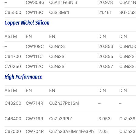
–
CW308G
CuAl11Fe6Ni6
20.978
CuAl11N
C65500
CW116C
CuSi3Mn1
21.461
SG-CuS
Copper Nickel Silicon
ASTM
EN
EN
DIN
DIN
–
CW109C
CuNi1Si
20.853
CuNi1.5
C64700
CW111C
CuNi2Si
20.855
CuNi2Si
C70250
CW112C
CuNi3Si
20.857
CuNi3Si
High Performance
ASTM
EN
EN
DIN
DIN
C48200
CW714R
CuZn37Pb1Sn1
–
–
C46400
CW719R
CuZn39Pb1
3.053
CuZn38
C67000
CW704R
CuZn23Al6Mn4Fe3Pb
2.05
CuZn23