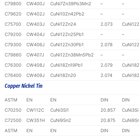
C79800
CW400J
CuNi7Zn39Pb3Mn2
–
–
C79620
CW402J
CuNi10Zn42Pb2
–
–
C75700
CW403J
CuNi12Zn24
2.073
CuNi12
C79200
CW404J
CuNi12Zn25Pb1
–
–
C79300
CW406J
CuNi12Zn30Pb1
2.078
CuNi12
C79860
CW407J
CuNi12Zn38Mn5Pb2
–
–
C76300
CW408J
CuNi18Zn19Pb1
2.079
CuNi18
C76400
CW409J
CuNi18Zn20
2.074
CuNi18
Copper Nickel Tin
ASTM
EN
EN
DIN
DIN
C70250
CW112C
CuNi3Si1
20.857
CuNi3Si
C72500
CW351H
CuNi9Sn2
20.875
CuNi9S
ASTM
EN
EN
DIN
DIN