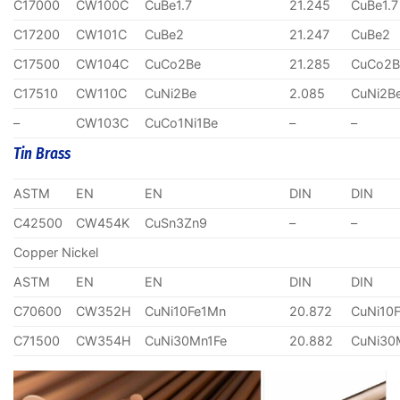
C17000
CW100C
CuBe1.7
21.245
CuBe1.7
C17200
CW101C
CuBe2
21.247
CuBe2
C17500
CW104C
CuCo2Be
21.285
CuCo2B
C17510
CW110C
CuNi2Be
2.085
CuNi2B
–
CW103C
CuCo1Ni1Be
–
–
Tin Brass
ASTM
EN
EN
DIN
DIN
C42500
CW454K
CuSn3Zn9
–
–
Copper Nickel
ASTM
EN
EN
DIN
DIN
C70600
CW352H
CuNi10Fe1Mn
20.872
CuNi10
C71500
CW354H
CuNi30Mn1Fe
20.882
CuNi30