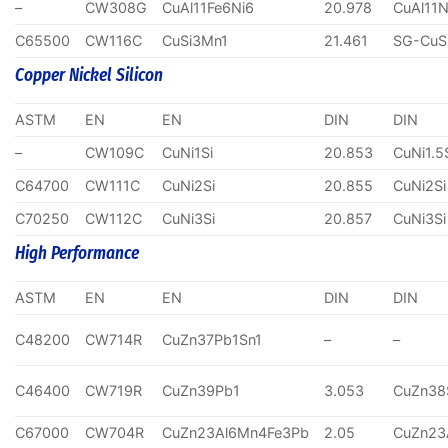
–
CW308G
CuAl11Fe6Ni6
20.978
CuAl11N
C65500
CW116C
CuSi3Mn1
21.461
SG-CuS
Copper Nickel Silicon
ASTM
EN
EN
DIN
DIN
–
CW109C
CuNi1Si
20.853
CuNi1.5
C64700
CW111C
CuNi2Si
20.855
CuNi2Si
C70250
CW112C
CuNi3Si
20.857
CuNi3Si
High Performance
ASTM
EN
EN
DIN
DIN
C48200
CW714R
CuZn37Pb1Sn1
–
–
C46400
CW719R
CuZn39Pb1
3.053
CuZn38
C67000
CW704R
CuZn23Al6Mn4Fe3Pb
2.05
CuZn23