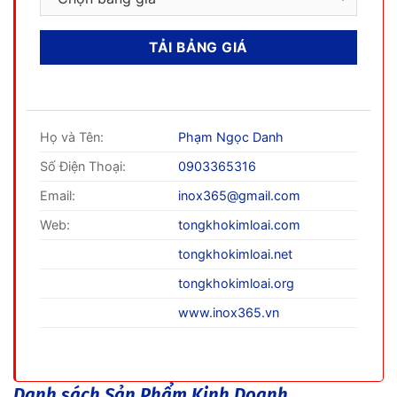
Họ và Tên:
Phạm Ngọc Danh
Số Điện Thoại:
0903365316
Email:
inox365@gmail.com
Web:
tongkhokimloai.com
tongkhokimloai.net
tongkhokimloai.org
www.inox365.vn
Danh sách Sản Phẩm Kinh Doanh