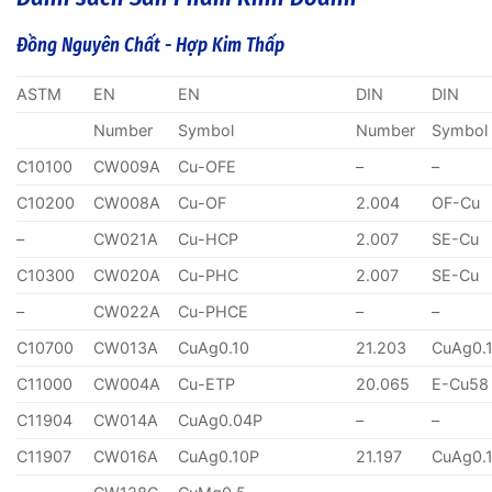
Đồng Nguyên Chất - Hợp Kim Thấp
ASTM
EN
EN
DIN
DIN
Number
Symbol
Number
Symbol
C10100
CW009A
Cu-OFE
–
–
C10200
CW008A
Cu-OF
2.004
OF-Cu
–
CW021A
Cu-HCP
2.007
SE-Cu
C10300
CW020A
Cu-PHC
2.007
SE-Cu
–
CW022A
Cu-PHCE
–
–
C10700
CW013A
CuAg0.10
21.203
CuAg0.
C11000
CW004A
Cu-ETP
20.065
E-Cu58
C11904
CW014A
CuAg0.04P
–
–
C11907
CW016A
CuAg0.10P
21.197
CuAg0.