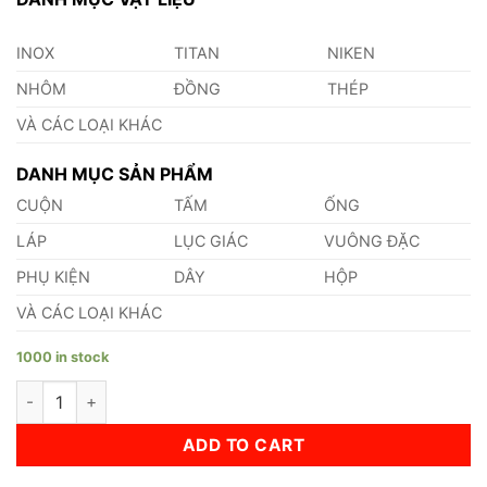
INOX
TITAN
NIKEN
NHÔM
ĐỒNG
THÉP
VÀ CÁC LOẠI KHÁC
DANH MỤC SẢN PHẨM
CUỘN
TẤM
ỐNG
LÁP
LỤC GIÁC
VUÔNG ĐẶC
PHỤ KIỆN
DÂY
HỘP
VÀ CÁC LOẠI KHÁC
1000 in stock
Lá Căn Đồng 5.9mm quantity
ADD TO CART