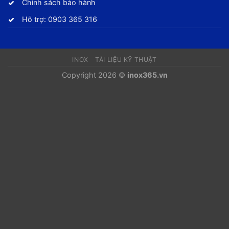
Chính sách bảo hành
Hỗ trợ: 0903 365 316
INOX
TÀI LIỆU KỸ THUẬT
Copyright 2026 ©
inox365.vn