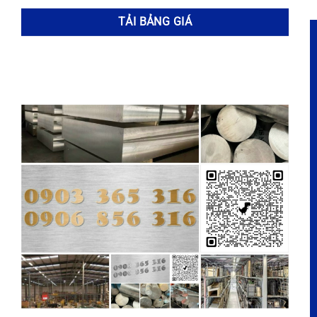
THÔNG TIN LIÊN HỆ
Địa chỉ: 133/14/5 Bình Thành, Bình Hưng Hòa B, Bình Tân,
TP HCM
Cửa hàng: 145D Bình Thành, Bình Hưng Hòa B, Bình Tân,
TP HCM.
Chi nhánh phía Bắc: Ninh Sở, Xâm Dương, Thường Tín,
Hà Nội
Hotline:
0903 365 316
Email:
inox365@gmail.com
Website:
https://www.inox365.vn
DANH MỤC HÀNG HÓA