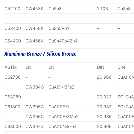
C52100
CW453K
CuSn8
2.103
CuSn8
C53400
CW458K
CuSn5Pb1
–
–
C54400
CW456K
CuSn4Pb4Zn4
–
–
Aluminum Bronze / Silicon Bronze
ASTM
EN
EN
DIN
DIN
C62730
–
–
20.966
CuAl10
–
CW304G
CuAl9Ni3Fe2
–
–
C63280
–
–
20.923
SG-CuA
C61800
CW305G
CuAl10Fe1
20.937
SG-CuA
–
CW306G
CuAl10Fe3Mn2
20.936
CuAl10
C63000
CW307G
CuAl10Ni5Fe4
20.966
CuAl10