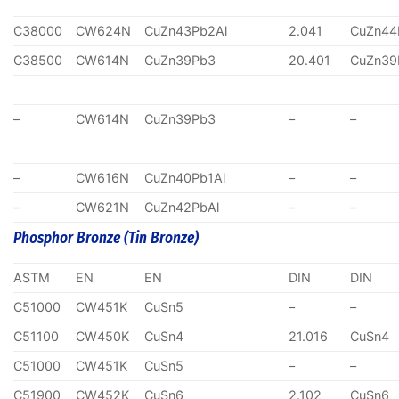
C38000
CW624N
CuZn43Pb2Al
2.041
CuZn44
C38500
CW614N
CuZn39Pb3
20.401
CuZn39
–
CW614N
CuZn39Pb3
–
–
–
CW616N
CuZn40Pb1Al
–
–
–
CW621N
CuZn42PbAl
–
–
Phosphor Bronze (Tin Bronze)
ASTM
EN
EN
DIN
DIN
C51000
CW451K
CuSn5
–
–
C51100
CW450K
CuSn4
21.016
CuSn4
C51000
CW451K
CuSn5
–
–
C51900
CW452K
CuSn6
2.102
CuSn6