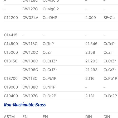
–
CW128C
CuMg0.5
–
–
–
CW127C
CuMg0.2
–
–
C12200
CW024A
Cu-DHP
2.009
SF-Cu
C14415
–
–
–
–
C14500
CW118C
CuTeP
21.546
CuTeP
C15000
CW120C
CuZr
2.158
CuZr
C18150
CW106C
CuCr1Zr
21.293
CuCrZr
CW106C
CuCr1Zr
21.293
CuCrZr
C18700
CW113C
CuPb1P
2.116
CuPb1P
C19000
CW108C
CuNi1P
–
–
C19400
CW107C
CuFe2P
2.131
CuFe2P
Non-Machinable Brass
ASTM
EN
EN
DIN
DIN