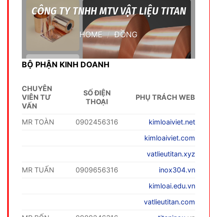
CÔNG TY TNHH MTV VẬT LIỆU TITAN
HOME
/
ĐỒNG
BỘ PHẬN KINH DOANH
CHUYÊN
SỐ ĐIỆN
VIÊN TƯ
PHỤ TRÁCH WEB
THOẠI
VẤN
MR TOÀN
0902456316
kimloaiviet.net
kimloaiviet.com
vatlieutitan.xyz
MR TUẤN
0909656316
inox304.vn
kimloai.edu.vn
vatlieutitan.com