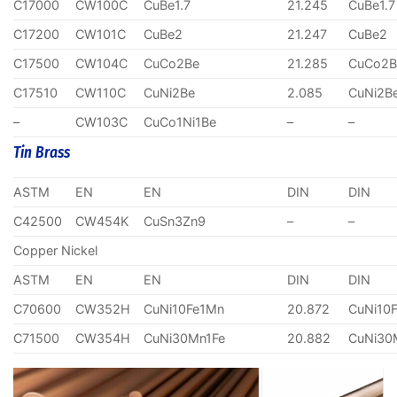
C17000
CW100C
CuBe1.7
21.245
CuBe1.7
C17200
CW101C
CuBe2
21.247
CuBe2
C17500
CW104C
CuCo2Be
21.285
CuCo2B
C17510
CW110C
CuNi2Be
2.085
CuNi2B
–
CW103C
CuCo1Ni1Be
–
–
Tin Brass
ASTM
EN
EN
DIN
DIN
C42500
CW454K
CuSn3Zn9
–
–
Copper Nickel
ASTM
EN
EN
DIN
DIN
C70600
CW352H
CuNi10Fe1Mn
20.872
CuNi10
C71500
CW354H
CuNi30Mn1Fe
20.882
CuNi30