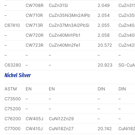
–
CW708R
CuZn31Si
2.049
CuZn31
–
CW710R
CuZn35Ni3Mn2AlPb
2.054
CuZn35
C67410
CW713R
CuZn37Mn3Al2PbSi
2.055
CuZn40
–
CW720R
CuZn40Mn1Pb1
2.058
CuZn40
–
CW723R
CuZn40Mn2Fe1
20.572
CuZn4
–
–
–
–
–
C63280
–
–
20.923
SG-CuA
Nickel Silver
ASTM
EN
EN
DIN
DIN
C73500
–
–
–
–
C75200
–
–
–
–
C76200
CW405J
CuNi12Zn29
–
–
C77000
CW410J
CuNi18Zn27
20.742
CuNi18