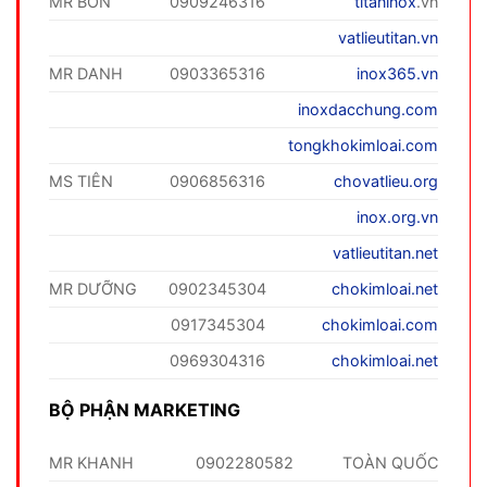
MR BỐN
0909246316
titaninox
.vn
vatlieutitan.vn
MR DANH
0903365316
inox365.vn
inoxdacchung.com
tongkhokimloai.com
MS TIÊN
0906856316
chovatlieu.org
inox.org.vn
vatlieutitan.net
MR DƯỠNG
0902345304
chokimloai.net
0917345304
chokimloai.com
0969304316
chokimloai.net
BỘ PHẬN MARKETING
MR KHANH
0902280582
TOÀN QUỐC