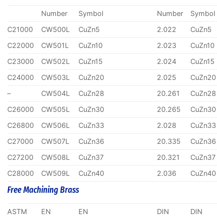
Number
Symbol
Number
Symbol
C21000
CW500L
CuZn5
2.022
CuZn5
C22000
CW501L
CuZn10
2.023
CuZn10
C23000
CW502L
CuZn15
2.024
CuZn15
C24000
CW503L
CuZn20
2.025
CuZn20
–
CW504L
CuZn28
20.261
CuZn28
C26000
CW505L
CuZn30
20.265
CuZn30
C26800
CW506L
CuZn33
2.028
CuZn33
C27000
CW507L
CuZn36
20.335
CuZn36
C27200
CW508L
CuZn37
20.321
CuZn37
C28000
CW509L
CuZn40
2.036
CuZn40
Free Machining Brass
ASTM
EN
EN
DIN
DIN