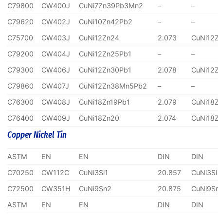
C79800
CW400J
CuNi7Zn39Pb3Mn2
–
–
C79620
CW402J
CuNi10Zn42Pb2
–
–
C75700
CW403J
CuNi12Zn24
2.073
CuNi12
C79200
CW404J
CuNi12Zn25Pb1
–
–
C79300
CW406J
CuNi12Zn30Pb1
2.078
CuNi12
C79860
CW407J
CuNi12Zn38Mn5Pb2
–
–
C76300
CW408J
CuNi18Zn19Pb1
2.079
CuNi18
C76400
CW409J
CuNi18Zn20
2.074
CuNi18
Copper Nickel Tin
ASTM
EN
EN
DIN
DIN
C70250
CW112C
CuNi3Si1
20.857
CuNi3Si
C72500
CW351H
CuNi9Sn2
20.875
CuNi9S
ASTM
EN
EN
DIN
DIN