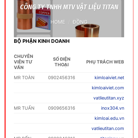
CÔNG TY TNHH MTV VẬT LIỆU TITAN
HOME
/
ĐỒNG
BỘ PHẬN KINH DOANH
CHUYÊN
SỐ ĐIỆN
VIÊN TƯ
PHỤ TRÁCH WEB
THOẠI
VẤN
MR TOÀN
0902456316
kimloaiviet.net
kimloaiviet.com
vatlieutitan.xyz
MR TUẤN
0909656316
inox304.vn
kimloai.edu.vn
vatlieutitan.com