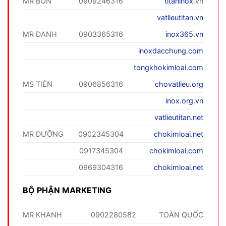
MR BỐN
0909246316
titaninox
.vn
vatlieutitan.vn
MR DANH
0903365316
inox365.vn
inoxdacchung.com
tongkhokimloai.com
MS TIÊN
0906856316
chovatlieu.org
inox.org.vn
vatlieutitan.net
MR DƯỠNG
0902345304
chokimloai.net
0917345304
chokimloai.com
0969304316
chokimloai.net
BỘ PHẬN MARKETING
MR KHANH
0902280582
TOÀN QUỐC