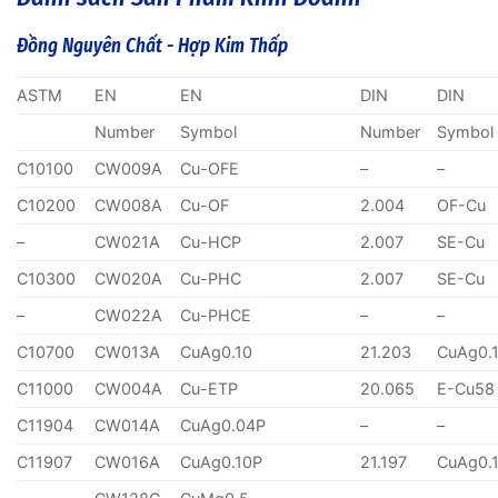
Đồng Nguyên Chất - Hợp Kim Thấp
ASTM
EN
EN
DIN
DIN
Number
Symbol
Number
Symbol
C10100
CW009A
Cu-OFE
–
–
C10200
CW008A
Cu-OF
2.004
OF-Cu
–
CW021A
Cu-HCP
2.007
SE-Cu
C10300
CW020A
Cu-PHC
2.007
SE-Cu
–
CW022A
Cu-PHCE
–
–
C10700
CW013A
CuAg0.10
21.203
CuAg0.
C11000
CW004A
Cu-ETP
20.065
E-Cu58
C11904
CW014A
CuAg0.04P
–
–
C11907
CW016A
CuAg0.10P
21.197
CuAg0.