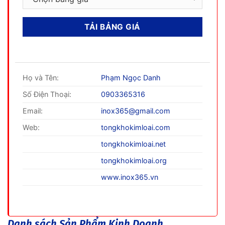
Họ và Tên:
Phạm Ngọc Danh
Số Điện Thoại:
0903365316
Email:
inox365@gmail.com
Web:
tongkhokimloai.com
tongkhokimloai.net
tongkhokimloai.org
www.inox365.vn
Danh sách Sản Phẩm Kinh Doanh