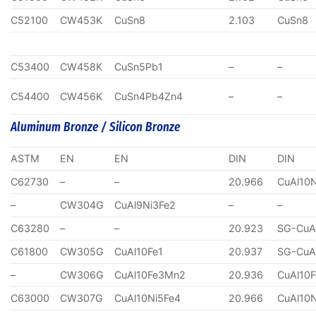
C52100
CW453K
CuSn8
2.103
CuSn8
C53400
CW458K
CuSn5Pb1
–
–
C54400
CW456K
CuSn4Pb4Zn4
–
–
Aluminum Bronze / Silicon Bronze
ASTM
EN
EN
DIN
DIN
C62730
–
–
20.966
CuAl10
–
CW304G
CuAl9Ni3Fe2
–
–
C63280
–
–
20.923
SG-CuA
C61800
CW305G
CuAl10Fe1
20.937
SG-CuA
–
CW306G
CuAl10Fe3Mn2
20.936
CuAl10
C63000
CW307G
CuAl10Ni5Fe4
20.966
CuAl10