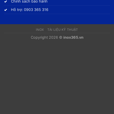
Chính sách bảo hành
Hỗ trợ: 0903 365 316
INOX
TÀI LIỆU KỸ THUẬT
Copyright 2026 ©
inox365.vn