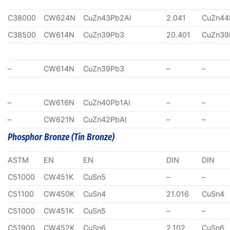
C38000
CW624N
CuZn43Pb2Al
2.041
CuZn44
C38500
CW614N
CuZn39Pb3
20.401
CuZn39
–
CW614N
CuZn39Pb3
–
–
–
CW616N
CuZn40Pb1Al
–
–
–
CW621N
CuZn42PbAl
–
–
Phosphor Bronze (Tin Bronze)
ASTM
EN
EN
DIN
DIN
C51000
CW451K
CuSn5
–
–
C51100
CW450K
CuSn4
21.016
CuSn4
C51000
CW451K
CuSn5
–
–
C51900
CW452K
CuSn6
2.102
CuSn6