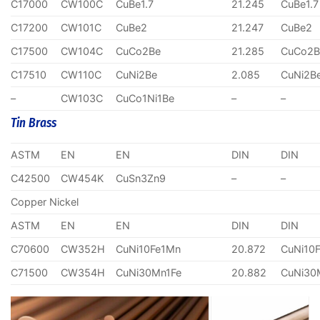
C17000
CW100C
CuBe1.7
21.245
CuBe1.7
C17200
CW101C
CuBe2
21.247
CuBe2
C17500
CW104C
CuCo2Be
21.285
CuCo2B
C17510
CW110C
CuNi2Be
2.085
CuNi2B
–
CW103C
CuCo1Ni1Be
–
–
Tin Brass
ASTM
EN
EN
DIN
DIN
C42500
CW454K
CuSn3Zn9
–
–
Copper Nickel
ASTM
EN
EN
DIN
DIN
C70600
CW352H
CuNi10Fe1Mn
20.872
CuNi10
C71500
CW354H
CuNi30Mn1Fe
20.882
CuNi30