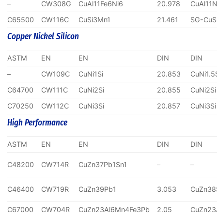
–
CW308G
CuAl11Fe6Ni6
20.978
CuAl11N
C65500
CW116C
CuSi3Mn1
21.461
SG-CuS
Copper Nickel Silicon
ASTM
EN
EN
DIN
DIN
–
CW109C
CuNi1Si
20.853
CuNi1.5
C64700
CW111C
CuNi2Si
20.855
CuNi2Si
C70250
CW112C
CuNi3Si
20.857
CuNi3Si
High Performance
ASTM
EN
EN
DIN
DIN
C48200
CW714R
CuZn37Pb1Sn1
–
–
C46400
CW719R
CuZn39Pb1
3.053
CuZn38
C67000
CW704R
CuZn23Al6Mn4Fe3Pb
2.05
CuZn23