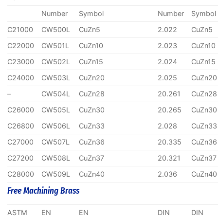
Number
Symbol
Number
Symbol
C21000
CW500L
CuZn5
2.022
CuZn5
C22000
CW501L
CuZn10
2.023
CuZn10
C23000
CW502L
CuZn15
2.024
CuZn15
C24000
CW503L
CuZn20
2.025
CuZn20
–
CW504L
CuZn28
20.261
CuZn28
C26000
CW505L
CuZn30
20.265
CuZn30
C26800
CW506L
CuZn33
2.028
CuZn33
C27000
CW507L
CuZn36
20.335
CuZn36
C27200
CW508L
CuZn37
20.321
CuZn37
C28000
CW509L
CuZn40
2.036
CuZn40
Free Machining Brass
ASTM
EN
EN
DIN
DIN