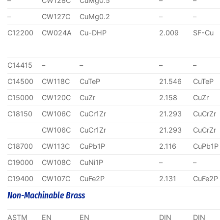
–
CW128C
CuMg0.5
–
–
–
CW127C
CuMg0.2
–
–
C12200
CW024A
Cu-DHP
2.009
SF-Cu
C14415
–
–
–
–
C14500
CW118C
CuTeP
21.546
CuTeP
C15000
CW120C
CuZr
2.158
CuZr
C18150
CW106C
CuCr1Zr
21.293
CuCrZr
CW106C
CuCr1Zr
21.293
CuCrZr
C18700
CW113C
CuPb1P
2.116
CuPb1P
C19000
CW108C
CuNi1P
–
–
C19400
CW107C
CuFe2P
2.131
CuFe2P
Non-Machinable Brass
ASTM
EN
EN
DIN
DIN