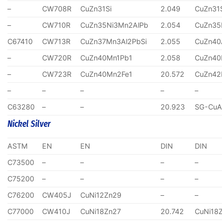
–
CW708R
CuZn31Si
2.049
CuZn31
–
CW710R
CuZn35Ni3Mn2AlPb
2.054
CuZn35
C67410
CW713R
CuZn37Mn3Al2PbSi
2.055
CuZn40
–
CW720R
CuZn40Mn1Pb1
2.058
CuZn40
–
CW723R
CuZn40Mn2Fe1
20.572
CuZn4
–
–
–
–
–
C63280
–
–
20.923
SG-CuA
Nickel Silver
ASTM
EN
EN
DIN
DIN
C73500
–
–
–
–
C75200
–
–
–
–
C76200
CW405J
CuNi12Zn29
–
–
C77000
CW410J
CuNi18Zn27
20.742
CuNi18