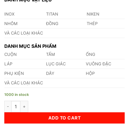
INOX
TITAN
NIKEN
NHÔM
ĐỒNG
THÉP
VÀ CÁC LOẠI KHÁC
DANH MỤC SẢN PHẨM
CUỘN
TẤM
ỐNG
LÁP
LỤC GIÁC
VUÔNG ĐẶC
PHỤ KIỆN
DÂY
HỘP
VÀ CÁC LOẠI KHÁC
1000 in stock
Lá Căn Đồng 6.7mm quantity
ADD TO CART