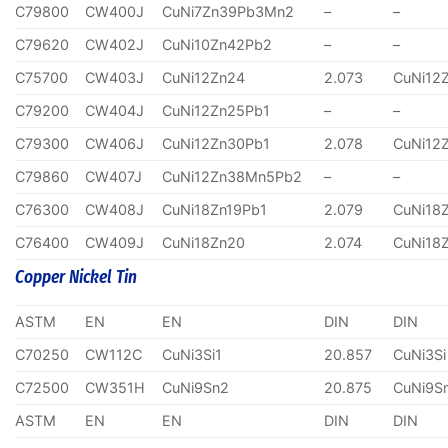
C79800
CW400J
CuNi7Zn39Pb3Mn2
–
–
C79620
CW402J
CuNi10Zn42Pb2
–
–
C75700
CW403J
CuNi12Zn24
2.073
CuNi12
C79200
CW404J
CuNi12Zn25Pb1
–
–
C79300
CW406J
CuNi12Zn30Pb1
2.078
CuNi12
C79860
CW407J
CuNi12Zn38Mn5Pb2
–
–
C76300
CW408J
CuNi18Zn19Pb1
2.079
CuNi18
C76400
CW409J
CuNi18Zn20
2.074
CuNi18
Copper Nickel Tin
ASTM
EN
EN
DIN
DIN
C70250
CW112C
CuNi3Si1
20.857
CuNi3Si
C72500
CW351H
CuNi9Sn2
20.875
CuNi9S
ASTM
EN
EN
DIN
DIN