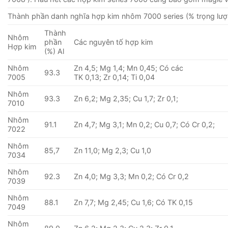
Thành phần danh nghĩa hợp kim nhôm 7000 series (% trọng lượ
Thành
Nhôm
phần
Các nguyên tố hợp kim
Hợp kim
(%) Al
Nhôm
Zn 4,5; Mg 1,4; Mn 0,45; Có các
93.3
7005
TK 0,13; Zr 0,14; Ti 0,04
Nhôm
93.3
Zn 6,2; Mg 2,35; Cu 1,7; Zr 0,1;
7010
Nhôm
91.1
Zn 4,7; Mg 3,1; Mn 0,2; Cu 0,7; Có Cr 0,2;
7022
Nhôm
85,7
Zn 11,0; Mg 2,3; Cu 1,0
7034
Nhôm
92.3
Zn 4,0; Mg 3,3; Mn 0,2; Có Cr 0,2
7039
Nhôm
88.1
Zn 7,7; Mg 2,45; Cu 1,6; Có TK 0,15
7049
Nhôm