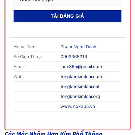
Họ và Tên:
Phạm Ngọc Danh
Số Điện Thoại:
0903365316
Email:
inox365@gmail.com
Web:
tongkhokimloai.com
tongkhokimloai.net
tongkhokimloai.org
www.inox365.vn
Các Mác Nhôm Hợp Kim Phổ Thông