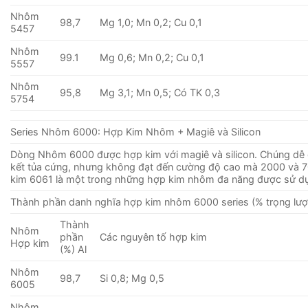
Nhôm
98,7
Mg 1,0; Mn 0,2; Cu 0,1
5457
Nhôm
99.1
Mg 0,6; Mn 0,2; Cu 0,1
5557
Nhôm
95,8
Mg 3,1; Mn 0,5; Có TK 0,3
5754
Series Nhôm 6000: Hợp Kim Nhôm + Magiê và Silicon
Dòng Nhôm 6000 được hợp kim với magiê và silicon. Chúng dễ g
kết tủa cứng, nhưng không đạt đến cường độ cao mà 2000 và 7
kim 6061 là một trong những hợp kim nhôm đa ​​năng được sử d
Thành phần danh nghĩa hợp kim nhôm 6000 series (% trọng lượ
Thành
Nhôm
phần
Các nguyên tố hợp kim
Hợp kim
(%) Al
Nhôm
98,7
Si 0,8; Mg 0,5
6005
Nhôm