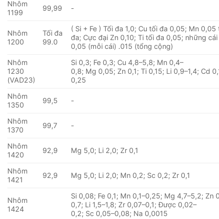
Nhôm
99,99
-
1199
( Si + Fe ) Tối đa 1,0; Cu tối đa 0,05; Mn 0,05 
Nhôm
Tối đa
đa; Cực đại Zn 0,10; Ti tối đa 0,05; những cá
1200
99.0
0,05 (mỗi cái) .015 (tổng cộng)
Nhôm
Si 0,3; Fe 0,3; Cu 4,8–5,8; Mn 0,4–
1230
0,8; Mg 0,05; Zn 0,1; Ti 0,15; Li 0,9–1,4; Cd 0,
(VAD23)
0,25
Nhôm
99,5
-
1350
Nhôm
99,7
-
1370
Nhôm
92,9
Mg 5,0; Li 2,0; Zr 0,1
1420
Nhôm
92,9
Mg 5,0; Li 2,0; Mn 0,2; Sc 0,2; Zr 0,1
1421
Si 0,08; Fe 0,1; Mn 0,1–0,25; Mg 4,7–5,2; Zn 
Nhôm
0,7; Li 1,5–1,8; Zr 0,07–0,1; Được 0,02–
1424
0,2; Sc 0,05–0,08; Na 0,0015