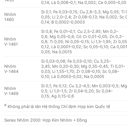
0,14; Là 0,008–0,1; Na 0,002; Ce 0,005–0,05
Si 0,1; Fe 0,03–0,15; Cu 2,6–3,3; Mg 0,05; Ti 
Nhôm
0,05; Li 2,0–2,4; Zr 0,08–0,13; Na 0,002; Sc 
1460
0,14; B 0,0002–0,0003
Si 0,8; Fe 0,01–0,1; Cu 2,5–2,95; Mn 0,2–
0,6; Mg 0,05–0,6; Có Cr 0,01–0,05; Zn 0,2–
Nhôm
0,8; Ti 0,05; Ni 0,05–0,15; Li 1,5–1,95; Zr 0,0
V-1461
0,12; Là 0,0001–0,02; Sc 0,05–0,10; Ca 0,00
0,05; Na 0,0015
Si 0,03–0,08; Fe 0,03–0,10; Cu 3,25–
Nhôm
3,45; Mn 0,20–0,30; Mg 0,35–0,45; Ti 0,01–
V-1464
0,03; Li 1,55–1,70; Zr 0,08–0,10; Sc 0,08–
0,10; Là 0,0003–0,02; Na 0,0005
Si 0,1; Fe 0,12; Cu 3,2–4,5; Mn 0,003–0,5; Mg
Nhôm
0,5; Li 1,0–1,5; Zr 0,04–0,20; Sc 0,04–
V-1469
0,15; Ag 0,15–0,6
#
Không phải là tên Hệ thống Chỉ định Hợp kim Quốc tế
Series Nhôm 2000: Hợp Kim Nhôm + Đồng