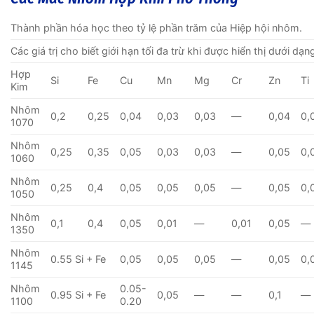
Thành phần hóa học theo tỷ lệ phần trăm của Hiệp hội nhôm.
Các giá trị cho biết giới hạn tối đa trừ khi được hiển thị dưới dạn
Hợp
Si
Fe
Cu
Mn
Mg
Cr
Zn
Ti
Kim
Nhôm
0,2
0,25
0,04
0,03
0,03
—
0,04
0,
1070
Nhôm
0,25
0,35
0,05
0,03
0,03
—
0,05
0,
1060
Nhôm
0,25
0,4
0,05
0,05
0,05
—
0,05
0,
1050
Nhôm
0,1
0,4
0,05
0,01
—
0,01
0,05
—
1350
Nhôm
0.55 Si + Fe
0,05
0,05
0,05
—
0,05
0,
1145
Nhôm
0.05-
0.95 Si + Fe
0,05
—
—
0,1
—
1100
0.20