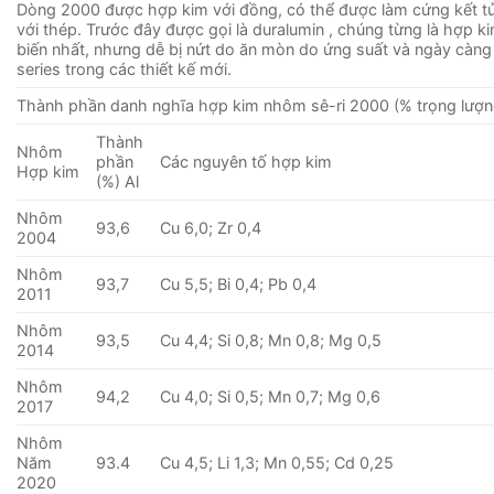
Dòng 2000 được hợp kim với đồng, có thể được làm cứng kết 
với thép. Trước đây được gọi là duralumin , chúng từng là hợp 
biến nhất, nhưng dễ bị nứt do ăn mòn do ứng suất và ngày càng
series trong các thiết kế mới.
Thành phần danh nghĩa hợp kim nhôm sê-ri 2000 (% trọng lượn
Thành
Nhôm
phần
Các nguyên tố hợp kim
Hợp kim
(%) Al
Nhôm
93,6
Cu 6,0; Zr 0,4
2004
Nhôm
93,7
Cu 5,5; Bi 0,4; Pb 0,4
2011
Nhôm
93,5
Cu 4,4; Si 0,8; Mn 0,8; Mg 0,5
2014
Nhôm
94,2
Cu 4,0; Si 0,5; Mn 0,7; Mg 0,6
2017
Nhôm
Năm
93.4
Cu 4,5; Li 1,3; Mn 0,55; Cd 0,25
2020