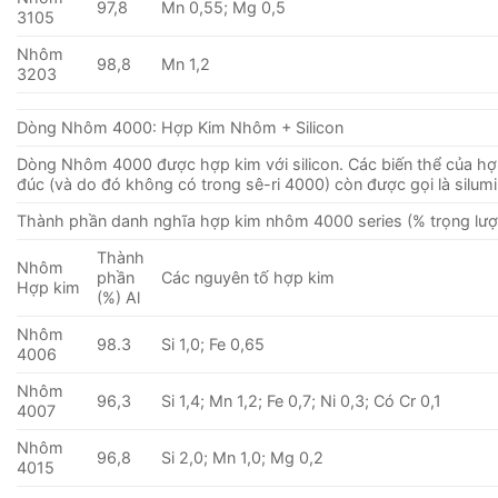
97,8
Mn 0,55; Mg 0,5
3105
Nhôm
98,8
Mn 1,2
3203
Dòng Nhôm 4000: Hợp Kim Nhôm + Silicon
Dòng Nhôm 4000 được hợp kim với silicon. Các biến thể của hợ
đúc (và do đó không có trong sê-ri 4000) còn được gọi là silumi
Thành phần danh nghĩa hợp kim nhôm 4000 series (% trọng lượ
Thành
Nhôm
phần
Các nguyên tố hợp kim
Hợp kim
(%) Al
Nhôm
98.3
Si 1,0; Fe 0,65
4006
Nhôm
96,3
Si 1,4; Mn 1,2; Fe 0,7; Ni 0,3; Có Cr 0,1
4007
Nhôm
96,8
Si 2,0; Mn 1,0; Mg 0,2
4015