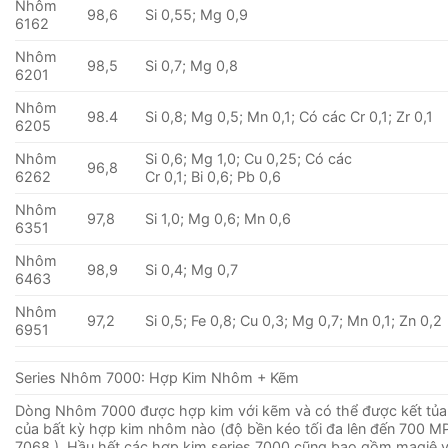
Nhôm
98,6
Si 0,55; Mg 0,9
6162
Nhôm
98,5
Si 0,7; Mg 0,8
6201
Nhôm
98.4
Si 0,8; Mg 0,5; Mn 0,1; Có các Cr 0,1; Zr 0,1
6205
Nhôm
Si 0,6; Mg 1,0; Cu 0,25; Có các
96,8
6262
Cr 0,1; Bi 0,6; Pb 0,6
Nhôm
97,8
Si 1,0; Mg 0,6; Mn 0,6
6351
Nhôm
98,9
Si 0,4; Mg 0,7
6463
Nhôm
97,2
Si 0,5; Fe 0,8; Cu 0,3; Mg 0,7; Mn 0,1; Zn 0,2
6951
Series Nhôm 7000: Hợp Kim Nhôm + Kẽm
Dòng Nhôm 7000 được hợp kim với kẽm và có thể được kết tủa
của bất kỳ hợp kim nhôm nào (độ bền kéo tối đa lên đến 700 MP
7068 ). Hầu hết các hợp kim series 7000 cũng bao gồm magiê 