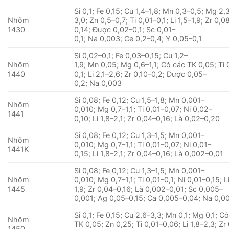
Si 0,1; Fe 0,15; Cu 1,4–1,8; Mn 0,3–0,5; Mg 2,
Nhôm
3,0; Zn 0,5–0,7; Ti 0,01–0,1; Li 1,5–1,9; Zr 0,0
1430
0,14; Được 0,02–0,1; Sc 0,01–
0,1; Na 0,003; Ce 0,2–0,4; Y 0,05–0,1
Si 0,02–0,1; Fe 0,03–0,15; Cu 1,2–
Nhôm
1,9; Mn 0,05; Mg 0,6–1,1; Có các TK 0,05; Ti 
1440
0,1; Li 2,1–2,6; Zr 0,10–0,2; Được 0,05–
0,2; Na 0,003
Si 0,08; Fe 0,12; Cu 1,5–1,8; Mn 0,001–
Nhôm
0,010; Mg 0,7–1,1; Ti 0,01–0,07; Ni 0,02–
1441
0,10; Li 1,8–2,1; Zr 0,04–0,16; Là 0,02–0,20
Si 0,08; Fe 0,12; Cu 1,3–1,5; Mn 0,001–
Nhôm
0,010; Mg 0,7–1,1; Ti 0,01–0,07; Ni 0,01–
1441K
0,15; Li 1,8–2,1; Zr 0,04–0,16; Là 0,002–0,01
Si 0,08; Fe 0,12; Cu 1,3–1,5; Mn 0,001–
Nhôm
0,010; Mg 0,7–1,1; Ti 0,01–0,1; Ni 0,01–0,15; Li
1445
1,9; Zr 0,04–0,16; Là 0,002–0,01; Sc 0,005–
0,001; Ag 0,05–0,15; Ca 0,005–0,04; Na 0,0
Si 0,1; Fe 0,15; Cu 2,6–3,3; Mn 0,1; Mg 0,1; C
Nhôm
TK 0,05; Zn 0,25; Ti 0,01–0,06; Li 1,8–2,3; Zr
1450