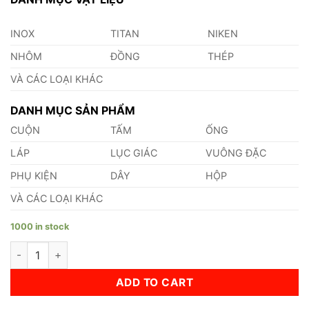
INOX
TITAN
NIKEN
NHÔM
ĐỒNG
THÉP
VÀ CÁC LOẠI KHÁC
DANH MỤC SẢN PHẨM
CUỘN
TẤM
ỐNG
LÁP
LỤC GIÁC
VUÔNG ĐẶC
PHỤ KIỆN
DÂY
HỘP
VÀ CÁC LOẠI KHÁC
1000 in stock
Láp Nhôm 5052 Phi 335 quantity
ADD TO CART