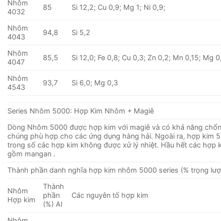
Nhôm
85
Si 12,2; Cu 0,9; Mg 1; Ni 0,9;
4032
Nhôm
94,8
Si 5,2
4043
Nhôm
85,5
Si 12,0; Fe 0,8; Cu 0,3; Zn 0,2; Mn 0,15; Mg 0
4047
Nhôm
93,7
Si 6,0; Mg 0,3
4543
Series Nhôm 5000: Hợp Kim Nhôm + Magiê
Dòng Nhôm 5000 được hợp kim với magiê và có khả năng chống
chúng phù hợp cho các ứng dụng hàng hải. Ngoài ra, hợp kim 
trong số các hợp kim không được xử lý nhiệt. Hầu hết các hợp 
gồm mangan .
Thành phần danh nghĩa hợp kim nhôm 5000 series (% trọng lượ
Thành
Nhôm
phần
Các nguyên tố hợp kim
Hợp kim
(%) Al
Nhôm