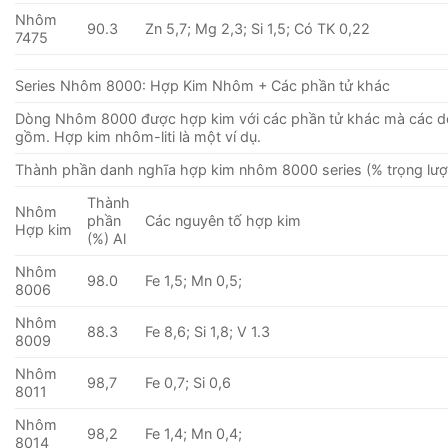
Nhôm
90.3
Zn 5,7; Mg 2,3; Si 1,5; Có TK 0,22
7475
Series Nhôm 8000: Hợp Kim Nhôm + Các phần tử khác
Dòng Nhôm 8000 được hợp kim với các phần tử khác mà các 
gồm. Hợp kim nhôm-liti là một ví dụ.
Thành phần danh nghĩa hợp kim nhôm 8000 series (% trọng lượ
Thành
Nhôm
phần
Các nguyên tố hợp kim
Hợp kim
(%) Al
Nhôm
98.0
Fe 1,5; Mn 0,5;
8006
Nhôm
88.3
Fe 8,6; Si 1,8; V 1.3
8009
Nhôm
98,7
Fe 0,7; Si 0,6
8011
Nhôm
98,2
Fe 1,4; Mn 0,4;
8014