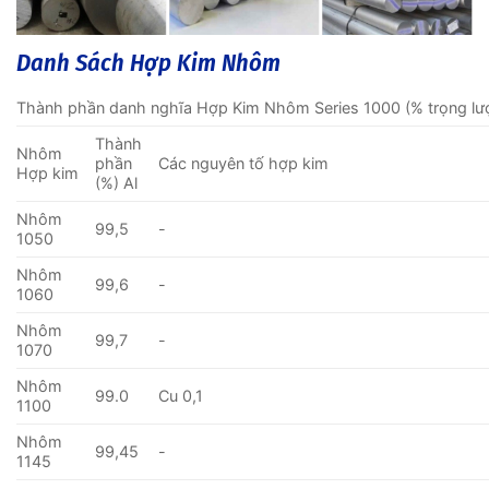
Danh Sách Hợp Kim Nhôm
Thành phần danh nghĩa Hợp Kim Nhôm Series 1000 (% trọng lư
Thành
Nhôm
phần
Các nguyên tố hợp kim
Hợp kim
(%) Al
Nhôm
99,5
-
1050
Nhôm
99,6
-
1060
Nhôm
99,7
-
1070
Nhôm
99.0
Cu 0,1
1100
Nhôm
99,45
-
1145