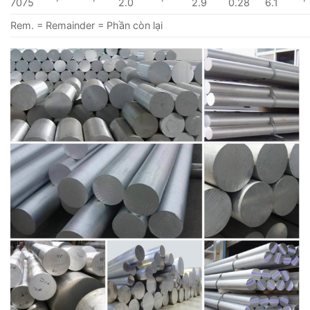
7075
2.0
2.9
0.28
6.1
Rem. = Remainder = Phần còn lại