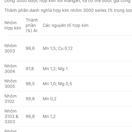
Dòng 3000 được hợp kim với mangan, và có thể được gia công 
Thành phần danh nghĩa hợp kim nhôm 3000 series (% trọng lượ
Thành
Nhôm
phần
Các nguyên tố hợp kim
Hợp kim
(%) Al
Nhôm
98,6
Mn 1,5; Cu 0,12
3003
Nhôm
97,8
Mn 1,2; Mg 1
3004
Nhôm
98,5
Mn 1,0; Mg 0,5
3005
Nhôm
99,8
Mn 0,2
3102
Nhôm
3103 &
98,8
Mn 1,2
3303
Nhôm