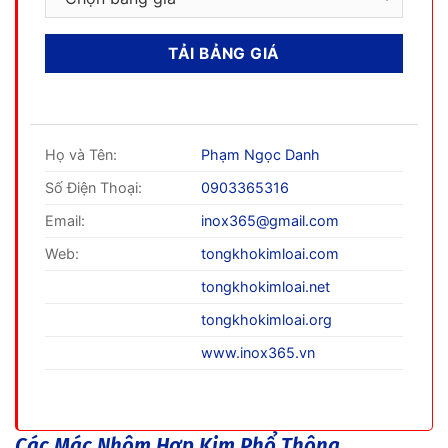
Họ và Tên:
Phạm Ngọc Danh
Số Điện Thoại:
0903365316
Email:
inox365@gmail.com
Web:
tongkhokimloai.com
tongkhokimloai.net
tongkhokimloai.org
www.inox365.vn
Các Mác Nhôm Hợp Kim Phổ Thông