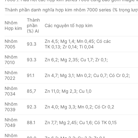
Thành phần danh nghĩa hợp kim nhôm 7000 series (% trọng lượ
Thành
Nhôm
phần
Các nguyên tố hợp kim
Hợp kim
(%) Al
Nhôm
Zn 4,5; Mg 1,4; Mn 0,45; Có các
93.3
7005
TK 0,13; Zr 0,14; Ti 0,04
Nhôm
93.3
Zn 6,2; Mg 2,35; Cu 1,7; Zr 0,1;
7010
Nhôm
91.1
Zn 4,7; Mg 3,1; Mn 0,2; Cu 0,7; Có Cr 0,2;
7022
Nhôm
85,7
Zn 11,0; Mg 2,3; Cu 1,0
7034
Nhôm
92.3
Zn 4,0; Mg 3,3; Mn 0,2; Có Cr 0,2
7039
Nhôm
88.1
Zn 7,7; Mg 2,45; Cu 1,6; Có TK 0,15
7049
Nhôm