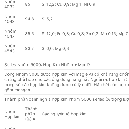
Nhôm
85
Si 12,2; Cu 0,9; Mg 1; Ni 0,9;
4032
Nhôm
94,8
Si 5,2
4043
Nhôm
85,5
Si 12,0; Fe 0,8; Cu 0,3; Zn 0,2; Mn 0,15; Mg 0
4047
Nhôm
93,7
Si 6,0; Mg 0,3
4543
Series Nhôm 5000: Hợp Kim Nhôm + Magiê
Dòng Nhôm 5000 được hợp kim với magiê và có khả năng chống
chúng phù hợp cho các ứng dụng hàng hải. Ngoài ra, hợp kim 
trong số các hợp kim không được xử lý nhiệt. Hầu hết các hợp 
gồm mangan .
Thành phần danh nghĩa hợp kim nhôm 5000 series (% trọng lượ
Thành
Nhôm
phần
Các nguyên tố hợp kim
Hợp kim
(%) Al
Nhôm