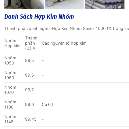
Danh Sách Hợp Kim Nhôm
Thành phần danh nghĩa Hợp Kim Nhôm Series 1000 (% trọng lư
Thành
Nhôm
phần
Các nguyên tố hợp kim
Hợp kim
(%) Al
Nhôm
99,5
-
1050
Nhôm
99,6
-
1060
Nhôm
99,7
-
1070
Nhôm
99.0
Cu 0,1
1100
Nhôm
99,45
-
1145