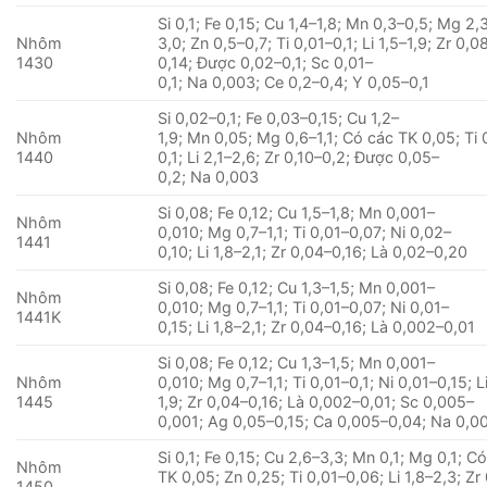
Si 0,1; Fe 0,15; Cu 1,4–1,8; Mn 0,3–0,5; Mg 2,
Nhôm
3,0; Zn 0,5–0,7; Ti 0,01–0,1; Li 1,5–1,9; Zr 0,0
1430
0,14; Được 0,02–0,1; Sc 0,01–
0,1; Na 0,003; Ce 0,2–0,4; Y 0,05–0,1
Si 0,02–0,1; Fe 0,03–0,15; Cu 1,2–
Nhôm
1,9; Mn 0,05; Mg 0,6–1,1; Có các TK 0,05; Ti 
1440
0,1; Li 2,1–2,6; Zr 0,10–0,2; Được 0,05–
0,2; Na 0,003
Si 0,08; Fe 0,12; Cu 1,5–1,8; Mn 0,001–
Nhôm
0,010; Mg 0,7–1,1; Ti 0,01–0,07; Ni 0,02–
1441
0,10; Li 1,8–2,1; Zr 0,04–0,16; Là 0,02–0,20
Si 0,08; Fe 0,12; Cu 1,3–1,5; Mn 0,001–
Nhôm
0,010; Mg 0,7–1,1; Ti 0,01–0,07; Ni 0,01–
1441K
0,15; Li 1,8–2,1; Zr 0,04–0,16; Là 0,002–0,01
Si 0,08; Fe 0,12; Cu 1,3–1,5; Mn 0,001–
Nhôm
0,010; Mg 0,7–1,1; Ti 0,01–0,1; Ni 0,01–0,15; Li
1445
1,9; Zr 0,04–0,16; Là 0,002–0,01; Sc 0,005–
0,001; Ag 0,05–0,15; Ca 0,005–0,04; Na 0,0
Si 0,1; Fe 0,15; Cu 2,6–3,3; Mn 0,1; Mg 0,1; C
Nhôm
TK 0,05; Zn 0,25; Ti 0,01–0,06; Li 1,8–2,3; Zr
1450