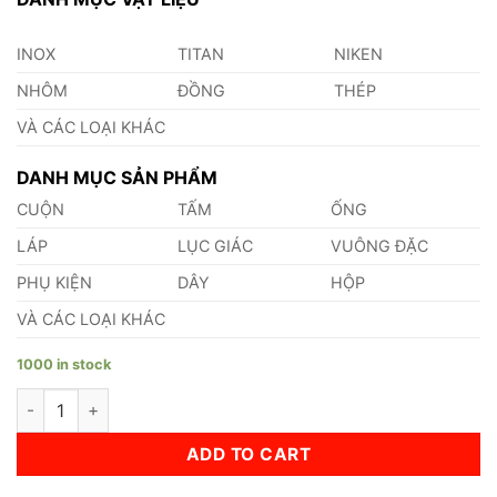
INOX
TITAN
NIKEN
NHÔM
ĐỒNG
THÉP
VÀ CÁC LOẠI KHÁC
DANH MỤC SẢN PHẨM
CUỘN
TẤM
ỐNG
LÁP
LỤC GIÁC
VUÔNG ĐẶC
PHỤ KIỆN
DÂY
HỘP
VÀ CÁC LOẠI KHÁC
1000 in stock
Láp Nhôm 5052 Phi 56 quantity
ADD TO CART