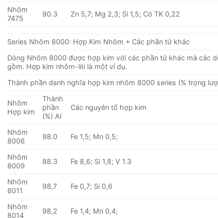
Nhôm
90.3
Zn 5,7; Mg 2,3; Si 1,5; Có TK 0,22
7475
Series Nhôm 8000: Hợp Kim Nhôm + Các phần tử khác
Dòng Nhôm 8000 được hợp kim với các phần tử khác mà các 
gồm. Hợp kim nhôm-liti là một ví dụ.
Thành phần danh nghĩa hợp kim nhôm 8000 series (% trọng lượ
Thành
Nhôm
phần
Các nguyên tố hợp kim
Hợp kim
(%) Al
Nhôm
98.0
Fe 1,5; Mn 0,5;
8006
Nhôm
88.3
Fe 8,6; Si 1,8; V 1.3
8009
Nhôm
98,7
Fe 0,7; Si 0,6
8011
Nhôm
98,2
Fe 1,4; Mn 0,4;
8014