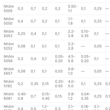
Nhôm
0.50-
0,3
0,7
0,2
0,2
0,1
0,25
—
5005
1.1
Nhôm
1.1-
0,4
0,7
0,2
0,1
0,1
0,25
—
5050
1.8
Nhôm
2.2-
0.15-
0,25
0,4
0,1
0,1
0,1
—
5052
2.8
0.35
Nhôm
2.2-
0,08
0,1
0,1
0,1
—
0,05
—
5252
2.8
Nhôm
0.05-
4.5-
0.05-
0,3
0,4
0,1
0,1
—
5056
0.20
5.6
0.20
Nhôm
0.6-
0,08
0,1
0,1
0,03
—
0,05
—
5657
1.0
Nhôm
0.20-
4.0-
0,2
0,35
0,15
0,1
0,25
0,
5182
0.50
5.0
Nhôm
0.40-
0.15-
0.8-
0.04-
0,7
0,15
0,25
0,
6061
0.8
0.40
1.2
0.35
Nhôm
1.2-
2.1-
0.18-
5.1-
0,4
0,5
0,3
0,