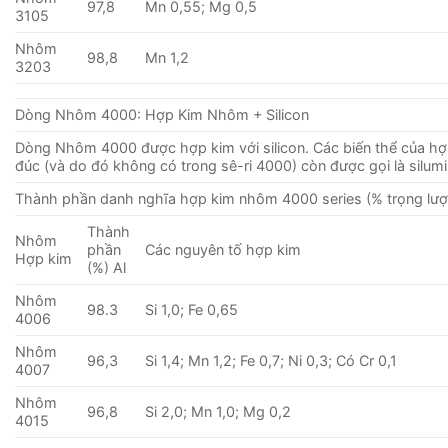
97,8
Mn 0,55; Mg 0,5
3105
Nhôm
98,8
Mn 1,2
3203
Dòng Nhôm 4000: Hợp Kim Nhôm + Silicon
Dòng Nhôm 4000 được hợp kim với silicon. Các biến thể của hợ
đúc (và do đó không có trong sê-ri 4000) còn được gọi là silumi
Thành phần danh nghĩa hợp kim nhôm 4000 series (% trọng lượ
Thành
Nhôm
phần
Các nguyên tố hợp kim
Hợp kim
(%) Al
Nhôm
98.3
Si 1,0; Fe 0,65
4006
Nhôm
96,3
Si 1,4; Mn 1,2; Fe 0,7; Ni 0,3; Có Cr 0,1
4007
Nhôm
96,8
Si 2,0; Mn 1,0; Mg 0,2
4015