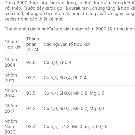
Dòng 2000 được hợp kim với đồng, có thể được làm cứng kết 
với thép. Trước đây được gọi là duralumin , chúng từng là hợp 
biến nhất, nhưng dễ bị nứt do ăn mòn do ứng suất và ngày càng
series trong các thiết kế mới.
Thành phần danh nghĩa hợp kim nhôm sê-ri 2000 (% trọng lượn
Thành
Nhôm
phần
Các nguyên tố hợp kim
Hợp kim
(%) Al
Nhôm
93,6
Cu 6,0; Zr 0,4
2004
Nhôm
93,7
Cu 5,5; Bi 0,4; Pb 0,4
2011
Nhôm
93,5
Cu 4,4; Si 0,8; Mn 0,8; Mg 0,5
2014
Nhôm
94,2
Cu 4,0; Si 0,5; Mn 0,7; Mg 0,6
2017
Nhôm
Năm
93.4
Cu 4,5; Li 1,3; Mn 0,55; Cd 0,25
2020