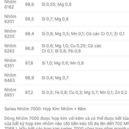
Nhôm
98,6
Si 0,55; Mg 0,9
6162
Nhôm
98,5
Si 0,7; Mg 0,8
6201
Nhôm
98.4
Si 0,8; Mg 0,5; Mn 0,1; Có các Cr 0,1; Zr 0,1
6205
Nhôm
Si 0,6; Mg 1,0; Cu 0,25; Có các
96,8
6262
Cr 0,1; Bi 0,6; Pb 0,6
Nhôm
97,8
Si 1,0; Mg 0,6; Mn 0,6
6351
Nhôm
98,9
Si 0,4; Mg 0,7
6463
Nhôm
97,2
Si 0,5; Fe 0,8; Cu 0,3; Mg 0,7; Mn 0,1; Zn 0,2
6951
Series Nhôm 7000: Hợp Kim Nhôm + Kẽm
Dòng Nhôm 7000 được hợp kim với kẽm và có thể được kết tủa
của bất kỳ hợp kim nhôm nào (độ bền kéo tối đa lên đến 700 MP
7068 ). Hầu hết các hợp kim series 7000 cũng bao gồm magiê 