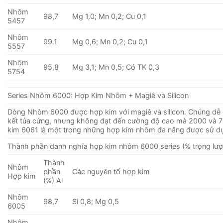
Nhôm
98,7
Mg 1,0; Mn 0,2; Cu 0,1
5457
Nhôm
99.1
Mg 0,6; Mn 0,2; Cu 0,1
5557
Nhôm
95,8
Mg 3,1; Mn 0,5; Có TK 0,3
5754
Series Nhôm 6000: Hợp Kim Nhôm + Magiê và Silicon
Dòng Nhôm 6000 được hợp kim với magiê và silicon. Chúng dễ g
kết tủa cứng, nhưng không đạt đến cường độ cao mà 2000 và 7
kim 6061 là một trong những hợp kim nhôm đa ​​năng được sử d
Thành phần danh nghĩa hợp kim nhôm 6000 series (% trọng lượ
Thành
Nhôm
phần
Các nguyên tố hợp kim
Hợp kim
(%) Al
Nhôm
98,7
Si 0,8; Mg 0,5
6005
Nhôm