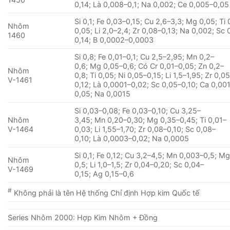
0,14; Là 0,008–0,1; Na 0,002; Ce 0,005–0,05
Si 0,1; Fe 0,03–0,15; Cu 2,6–3,3; Mg 0,05; Ti 
Nhôm
0,05; Li 2,0–2,4; Zr 0,08–0,13; Na 0,002; Sc 
1460
0,14; B 0,0002–0,0003
Si 0,8; Fe 0,01–0,1; Cu 2,5–2,95; Mn 0,2–
0,6; Mg 0,05–0,6; Có Cr 0,01–0,05; Zn 0,2–
Nhôm
0,8; Ti 0,05; Ni 0,05–0,15; Li 1,5–1,95; Zr 0,0
V-1461
0,12; Là 0,0001–0,02; Sc 0,05–0,10; Ca 0,00
0,05; Na 0,0015
Si 0,03–0,08; Fe 0,03–0,10; Cu 3,25–
Nhôm
3,45; Mn 0,20–0,30; Mg 0,35–0,45; Ti 0,01–
V-1464
0,03; Li 1,55–1,70; Zr 0,08–0,10; Sc 0,08–
0,10; Là 0,0003–0,02; Na 0,0005
Si 0,1; Fe 0,12; Cu 3,2–4,5; Mn 0,003–0,5; Mg
Nhôm
0,5; Li 1,0–1,5; Zr 0,04–0,20; Sc 0,04–
V-1469
0,15; Ag 0,15–0,6
#
Không phải là tên Hệ thống Chỉ định Hợp kim Quốc tế
Series Nhôm 2000: Hợp Kim Nhôm + Đồng