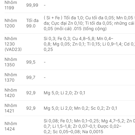
Nhôm
99,99
-
1199
( Si + Fe ) Tối đa 1,0; Cu tối đa 0,05; Mn 0,05 
Nhôm
Tối đa
đa; Cực đại Zn 0,10; Ti tối đa 0,05; những cá
1200
99.0
0,05 (mỗi cái) .015 (tổng cộng)
Nhôm
Si 0,3; Fe 0,3; Cu 4,8–5,8; Mn 0,4–
1230
0,8; Mg 0,05; Zn 0,1; Ti 0,15; Li 0,9–1,4; Cd 0,
(VAD23)
0,25
Nhôm
99,5
-
1350
Nhôm
99,7
-
1370
Nhôm
92,9
Mg 5,0; Li 2,0; Zr 0,1
1420
Nhôm
92,9
Mg 5,0; Li 2,0; Mn 0,2; Sc 0,2; Zr 0,1
1421
Si 0,08; Fe 0,1; Mn 0,1–0,25; Mg 4,7–5,2; Zn 
Nhôm
0,7; Li 1,5–1,8; Zr 0,07–0,1; Được 0,02–
1424
0,2; Sc 0,05–0,08; Na 0,0015