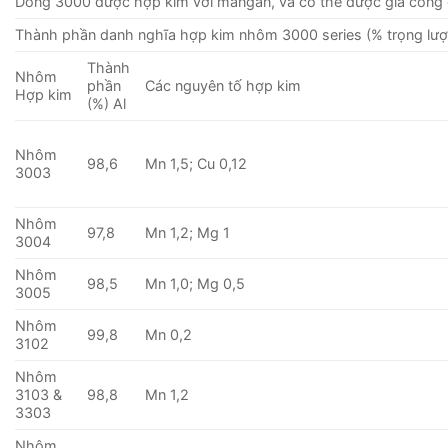
Dòng 3000 được hợp kim với mangan, và có thể được gia công 
Thành phần danh nghĩa hợp kim nhôm 3000 series (% trọng lượ
Thành
Nhôm
phần
Các nguyên tố hợp kim
Hợp kim
(%) Al
Nhôm
98,6
Mn 1,5; Cu 0,12
3003
Nhôm
97,8
Mn 1,2; Mg 1
3004
Nhôm
98,5
Mn 1,0; Mg 0,5
3005
Nhôm
99,8
Mn 0,2
3102
Nhôm
3103 &
98,8
Mn 1,2
3303
Nhôm