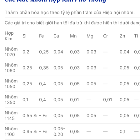
Thành phần hóa học theo tỷ lệ phần trăm của Hiệp hội nhôm.
Các giá trị cho biết giới hạn tối đa trừ khi được hiển thị dưới dạn
Hợp
Si
Fe
Cu
Mn
Mg
Cr
Zn
Ti
Kim
Nhôm
0,2
0,25
0,04
0,03
0,03
—
0,04
0,
1070
Nhôm
0,25
0,35
0,05
0,03
0,03
—
0,05
0,
1060
Nhôm
0,25
0,4
0,05
0,05
0,05
—
0,05
0,
1050
Nhôm
0,1
0,4
0,05
0,01
—
0,01
0,05
—
1350
Nhôm
0.55 Si + Fe
0,05
0,05
0,05
—
0,05
0,
1145
Nhôm
0.05-
0.95 Si + Fe
0,05
—
—
0,1
—
1100
0.20