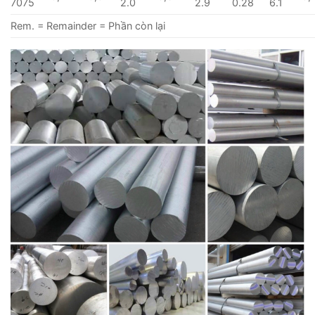
7075
2.0
2.9
0.28
6.1
Rem. = Remainder = Phần còn lại