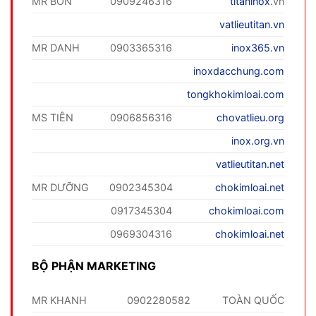
MR BỐN
0909246316
titaninox
.vn
vatlieutitan.vn
MR DANH
0903365316
inox365.vn
inoxdacchung.com
tongkhokimloai.com
MS TIÊN
0906856316
chovatlieu.org
inox.org.vn
vatlieutitan.net
MR DƯỠNG
0902345304
chokimloai.net
0917345304
chokimloai.com
0969304316
chokimloai.net
BỘ PHẬN MARKETING
MR KHANH
0902280582
TOÀN QUỐC