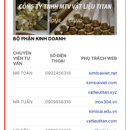
CÔNG TY TNHH MTV VẬT LIỆU TITAN
HOME
/
ĐỒNG
BỘ PHẬN KINH DOANH
CHUYÊN
SỐ ĐIỆN
VIÊN TƯ
PHỤ TRÁCH WEB
THOẠI
VẤN
MR TOÀN
0902456316
kimloaiviet.net
kimloaiviet.com
vatlieutitan.xyz
MR TUẤN
0909656316
inox304.vn
kimloai.edu.vn
vatlieutitan.com