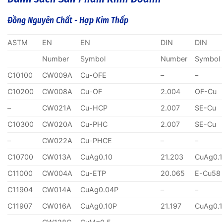
Đồng Nguyên Chất - Hợp Kim Thấp
ASTM
EN
EN
DIN
DIN
Number
Symbol
Number
Symbol
C10100
CW009A
Cu-OFE
–
–
C10200
CW008A
Cu-OF
2.004
OF-Cu
–
CW021A
Cu-HCP
2.007
SE-Cu
C10300
CW020A
Cu-PHC
2.007
SE-Cu
–
CW022A
Cu-PHCE
–
–
C10700
CW013A
CuAg0.10
21.203
CuAg0.
C11000
CW004A
Cu-ETP
20.065
E-Cu58
C11904
CW014A
CuAg0.04P
–
–
C11907
CW016A
CuAg0.10P
21.197
CuAg0.