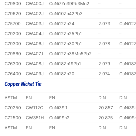
C79800
CW400J
CuNi7Zn39Pb3Mn2
–
–
C79620
CW402J
CuNi10Zn42Pb2
–
–
C75700
CW403J
CuNi12Zn24
2.073
CuNi12
C79200
CW404J
CuNi12Zn25Pb1
–
–
C79300
CW406J
CuNi12Zn30Pb1
2.078
CuNi12
C79860
CW407J
CuNi12Zn38Mn5Pb2
–
–
C76300
CW408J
CuNi18Zn19Pb1
2.079
CuNi18
C76400
CW409J
CuNi18Zn20
2.074
CuNi18
Copper Nickel Tin
ASTM
EN
EN
DIN
DIN
C70250
CW112C
CuNi3Si1
20.857
CuNi3Si
C72500
CW351H
CuNi9Sn2
20.875
CuNi9S
ASTM
EN
EN
DIN
DIN