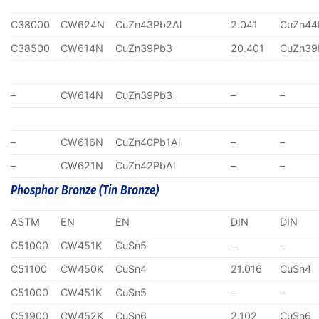
C38000
CW624N
CuZn43Pb2Al
2.041
CuZn44
C38500
CW614N
CuZn39Pb3
20.401
CuZn39
–
CW614N
CuZn39Pb3
–
–
–
CW616N
CuZn40Pb1Al
–
–
–
CW621N
CuZn42PbAl
–
–
Phosphor Bronze (Tin Bronze)
ASTM
EN
EN
DIN
DIN
C51000
CW451K
CuSn5
–
–
C51100
CW450K
CuSn4
21.016
CuSn4
C51000
CW451K
CuSn5
–
–
C51900
CW452K
CuSn6
2.102
CuSn6