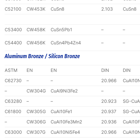
C52100
CW453K
CuSn8
2.103
CuSn8
C53400
CW458K
CuSn5Pb1
–
–
C54400
CW456K
CuSn4Pb4Zn4
–
–
Aluminum Bronze / Silicon Bronze
ASTM
EN
EN
DIN
DIN
C62730
–
–
20.966
CuAl10
–
CW304G
CuAl9Ni3Fe2
–
–
C63280
–
–
20.923
SG-CuA
C61800
CW305G
CuAl10Fe1
20.937
SG-CuA
–
CW306G
CuAl10Fe3Mn2
20.936
CuAl10
C63000
CW307G
CuAl10Ni5Fe4
20.966
CuAl10