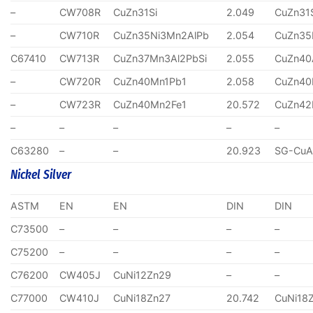
–
CW708R
CuZn31Si
2.049
CuZn31
–
CW710R
CuZn35Ni3Mn2AlPb
2.054
CuZn35
C67410
CW713R
CuZn37Mn3Al2PbSi
2.055
CuZn40
–
CW720R
CuZn40Mn1Pb1
2.058
CuZn40
–
CW723R
CuZn40Mn2Fe1
20.572
CuZn4
–
–
–
–
–
C63280
–
–
20.923
SG-CuA
Nickel Silver
ASTM
EN
EN
DIN
DIN
C73500
–
–
–
–
C75200
–
–
–
–
C76200
CW405J
CuNi12Zn29
–
–
C77000
CW410J
CuNi18Zn27
20.742
CuNi18