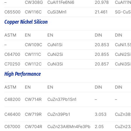
–
CW308G
CuAl11Fe6Ni6
20.978
CuAl11N
C65500
CW116C
CuSi3Mn1
21.461
SG-CuS
Copper Nickel Silicon
ASTM
EN
EN
DIN
DIN
–
CW109C
CuNi1Si
20.853
CuNi1.5
C64700
CW111C
CuNi2Si
20.855
CuNi2Si
C70250
CW112C
CuNi3Si
20.857
CuNi3Si
High Performance
ASTM
EN
EN
DIN
DIN
C48200
CW714R
CuZn37Pb1Sn1
–
–
C46400
CW719R
CuZn39Pb1
3.053
CuZn38
C67000
CW704R
CuZn23Al6Mn4Fe3Pb
2.05
CuZn23