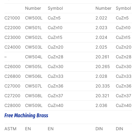
Number
Symbol
Number
Symbol
C21000
CW500L
CuZn5
2.022
CuZn5
C22000
CW501L
CuZn10
2.023
CuZn10
C23000
CW502L
CuZn15
2.024
CuZn15
C24000
CW503L
CuZn20
2.025
CuZn20
–
CW504L
CuZn28
20.261
CuZn28
C26000
CW505L
CuZn30
20.265
CuZn30
C26800
CW506L
CuZn33
2.028
CuZn33
C27000
CW507L
CuZn36
20.335
CuZn36
C27200
CW508L
CuZn37
20.321
CuZn37
C28000
CW509L
CuZn40
2.036
CuZn40
Free Machining Brass
ASTM
EN
EN
DIN
DIN