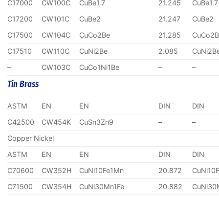
C17000
CW100C
CuBe1.7
21.245
CuBe1.7
C17200
CW101C
CuBe2
21.247
CuBe2
C17500
CW104C
CuCo2Be
21.285
CuCo2B
C17510
CW110C
CuNi2Be
2.085
CuNi2B
–
CW103C
CuCo1Ni1Be
–
–
Tin Brass
ASTM
EN
EN
DIN
DIN
C42500
CW454K
CuSn3Zn9
–
–
Copper Nickel
ASTM
EN
EN
DIN
DIN
C70600
CW352H
CuNi10Fe1Mn
20.872
CuNi10
C71500
CW354H
CuNi30Mn1Fe
20.882
CuNi30