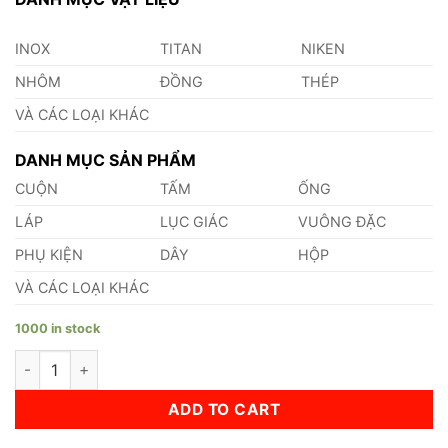
INOX
TITAN
NIKEN
NHÔM
ĐỒNG
THÉP
VÀ CÁC LOẠI KHÁC
DANH MỤC SẢN PHẨM
CUỘN
TẤM
ỐNG
LÁP
LỤC GIÁC
VUÔNG ĐẶC
PHỤ KIỆN
DÂY
HỘP
VÀ CÁC LOẠI KHÁC
1000 in stock
Lục Giác Đồng Thau Phi 14 quantity
ADD TO CART