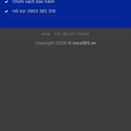
Chính sách bảo hành
Hỗ trợ: 0903 365 316
INOX
TÀI LIỆU KỸ THUẬT
Copyright 2026 ©
inox365.vn