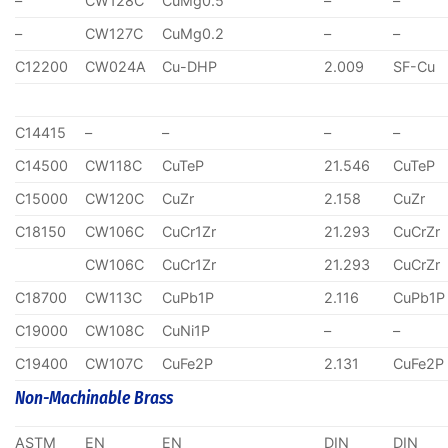
–
CW128C
CuMg0.5
–
–
–
CW127C
CuMg0.2
–
–
C12200
CW024A
Cu-DHP
2.009
SF-Cu
C14415
–
–
–
–
C14500
CW118C
CuTeP
21.546
CuTeP
C15000
CW120C
CuZr
2.158
CuZr
C18150
CW106C
CuCr1Zr
21.293
CuCrZr
CW106C
CuCr1Zr
21.293
CuCrZr
C18700
CW113C
CuPb1P
2.116
CuPb1P
C19000
CW108C
CuNi1P
–
–
C19400
CW107C
CuFe2P
2.131
CuFe2P
Non-Machinable Brass
ASTM
EN
EN
DIN
DIN