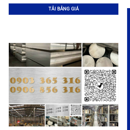
THÔNG TIN LIÊN HỆ
Địa chỉ: 133/14/5 Bình Thành, Bình Hưng Hòa B, Bình Tân,
TP HCM
Cửa hàng: 145D Bình Thành, Bình Hưng Hòa B, Bình Tân,
TP HCM.
Chi nhánh phía Bắc: Ninh Sở, Xâm Dương, Thường Tín,
Hà Nội
Hotline:
0903 365 316
Email:
inox365@gmail.com
Website:
https://www.inox365.vn
DANH MỤC HÀNG HÓA