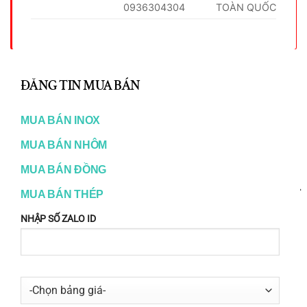
0936304304
TOÀN QUỐC
CL
TH
ĐĂNG TIN MUA BÁN
RELATED PRODUCTS
MO
MUA BÁN INOX
MUA BÁN NHÔM
MUA BÁN ĐỒNG
MUA BÁN THÉP
NHẬP SỐ ZALO ID
SHOP ONLINE
ĐỒNG
Đồng Trục Láp Tròn Đặc Phi
Đồng Ống Hợp Kim các loại
8mm
20.000
₫
50.000
₫