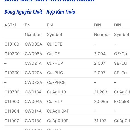
Đồng Nguyên Chất - Hợp Kim Thấp
ASTM
EN
EN
DIN
DIN
Number
Symbol
Number
Symbol
C10100
CW009A
Cu-OFE
–
–
C10200
CW008A
Cu-OF
2.004
OF-Cu
–
CW021A
Cu-HCP
2.007
SE-Cu
C10300
CW020A
Cu-PHC
2.007
SE-Cu
–
CW022A
Cu-PHCE
–
–
C10700
CW013A
CuAg0.10
21.203
CuAg0.
C11000
CW004A
Cu-ETP
20.065
E-Cu58
C11904
CW014A
CuAg0.04P
–
–
C11907
CW016A
CuAg0.10P
21.197
CuAg0.