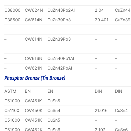
C38000
CW624N
CuZn43Pb2Al
2.041
CuZn44
C38500
CW614N
CuZn39Pb3
20.401
CuZn39
–
CW614N
CuZn39Pb3
–
–
–
CW616N
CuZn40Pb1Al
–
–
–
CW621N
CuZn42PbAl
–
–
Phosphor Bronze (Tin Bronze)
ASTM
EN
EN
DIN
DIN
C51000
CW451K
CuSn5
–
–
C51100
CW450K
CuSn4
21.016
CuSn4
C51000
CW451K
CuSn5
–
–
C51900
CW452K
CuSn6
2.102
CuSn6