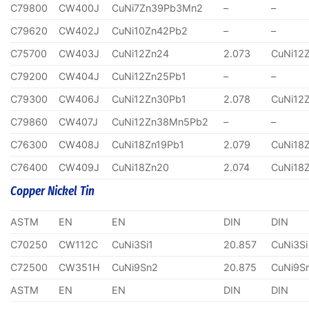
C79800
CW400J
CuNi7Zn39Pb3Mn2
–
–
C79620
CW402J
CuNi10Zn42Pb2
–
–
C75700
CW403J
CuNi12Zn24
2.073
CuNi12
C79200
CW404J
CuNi12Zn25Pb1
–
–
C79300
CW406J
CuNi12Zn30Pb1
2.078
CuNi12
C79860
CW407J
CuNi12Zn38Mn5Pb2
–
–
C76300
CW408J
CuNi18Zn19Pb1
2.079
CuNi18
C76400
CW409J
CuNi18Zn20
2.074
CuNi18
Copper Nickel Tin
ASTM
EN
EN
DIN
DIN
C70250
CW112C
CuNi3Si1
20.857
CuNi3Si
C72500
CW351H
CuNi9Sn2
20.875
CuNi9S
ASTM
EN
EN
DIN
DIN