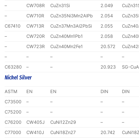
–
CW708R
CuZn31Si
2.049
CuZn31
–
CW710R
CuZn35Ni3Mn2AlPb
2.054
CuZn35
C67410
CW713R
CuZn37Mn3Al2PbSi
2.055
CuZn40
–
CW720R
CuZn40Mn1Pb1
2.058
CuZn40
–
CW723R
CuZn40Mn2Fe1
20.572
CuZn4
–
–
–
–
–
C63280
–
–
20.923
SG-CuA
Nickel Silver
ASTM
EN
EN
DIN
DIN
C73500
–
–
–
–
C75200
–
–
–
–
C76200
CW405J
CuNi12Zn29
–
–
C77000
CW410J
CuNi18Zn27
20.742
CuNi18