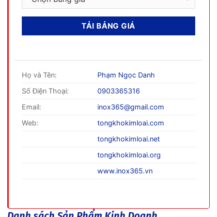
Họ và Tên:
Phạm Ngọc Danh
Số Điện Thoại:
0903365316
Email:
inox365@gmail.com
Web:
tongkhokimloai.com
tongkhokimloai.net
tongkhokimloai.org
www.inox365.vn
Danh sách Sản Phẩm Kinh Doanh