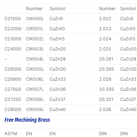
Number
Symbol
Number
Symbol
C21000
CW500L
CuZn5
2.022
CuZn5
C22000
CW501L
CuZn10
2.023
CuZn10
C23000
CW502L
CuZn15
2.024
CuZn15
C24000
CW503L
CuZn20
2.025
CuZn20
–
CW504L
CuZn28
20.261
CuZn28
C26000
CW505L
CuZn30
20.265
CuZn30
C26800
CW506L
CuZn33
2.028
CuZn33
C27000
CW507L
CuZn36
20.335
CuZn36
C27200
CW508L
CuZn37
20.321
CuZn37
C28000
CW509L
CuZn40
2.036
CuZn40
Free Machining Brass
ASTM
EN
EN
DIN
DIN