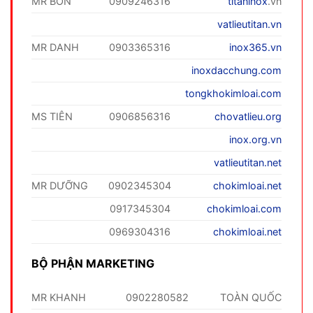
MR BỐN
0909246316
titaninox
.vn
vatlieutitan.vn
MR DANH
0903365316
inox365.vn
inoxdacchung.com
tongkhokimloai.com
MS TIÊN
0906856316
chovatlieu.org
inox.org.vn
vatlieutitan.net
MR DƯỠNG
0902345304
chokimloai.net
0917345304
chokimloai.com
0969304316
chokimloai.net
BỘ PHẬN MARKETING
MR KHANH
0902280582
TOÀN QUỐC