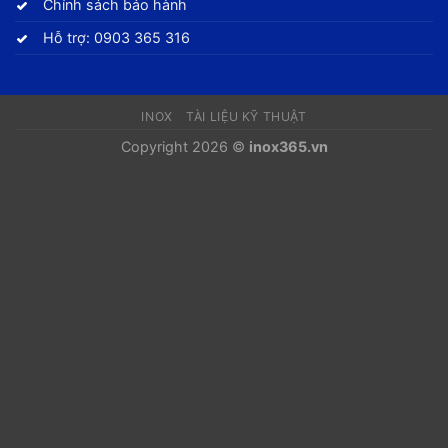
Chính sách bảo hành
Hỗ trợ: 0903 365 316
INOX
TÀI LIỆU KỸ THUẬT
Copyright 2026 ©
inox365.vn