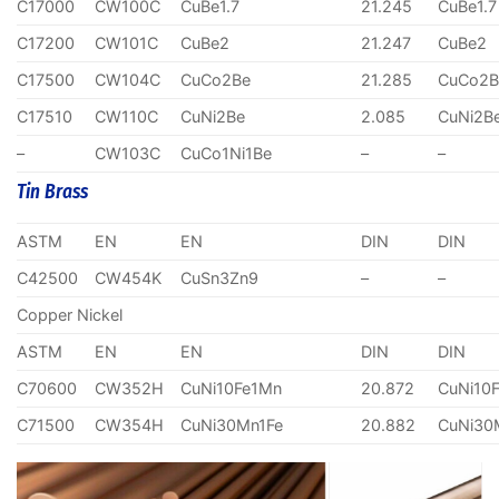
C17000
CW100C
CuBe1.7
21.245
CuBe1.7
C17200
CW101C
CuBe2
21.247
CuBe2
C17500
CW104C
CuCo2Be
21.285
CuCo2B
C17510
CW110C
CuNi2Be
2.085
CuNi2B
–
CW103C
CuCo1Ni1Be
–
–
Tin Brass
ASTM
EN
EN
DIN
DIN
C42500
CW454K
CuSn3Zn9
–
–
Copper Nickel
ASTM
EN
EN
DIN
DIN
C70600
CW352H
CuNi10Fe1Mn
20.872
CuNi10
C71500
CW354H
CuNi30Mn1Fe
20.882
CuNi30