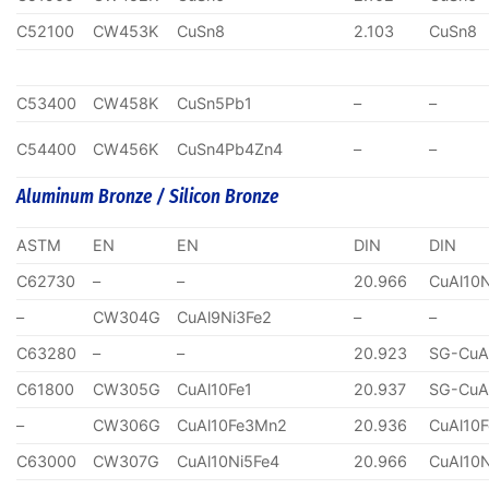
C52100
CW453K
CuSn8
2.103
CuSn8
C53400
CW458K
CuSn5Pb1
–
–
C54400
CW456K
CuSn4Pb4Zn4
–
–
Aluminum Bronze / Silicon Bronze
ASTM
EN
EN
DIN
DIN
C62730
–
–
20.966
CuAl10
–
CW304G
CuAl9Ni3Fe2
–
–
C63280
–
–
20.923
SG-CuA
C61800
CW305G
CuAl10Fe1
20.937
SG-CuA
–
CW306G
CuAl10Fe3Mn2
20.936
CuAl10
C63000
CW307G
CuAl10Ni5Fe4
20.966
CuAl10