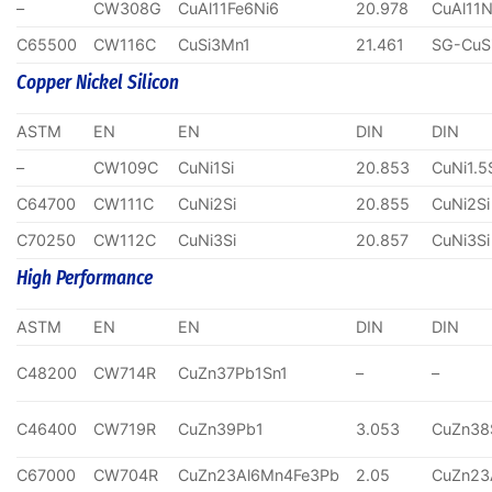
–
CW308G
CuAl11Fe6Ni6
20.978
CuAl11N
C65500
CW116C
CuSi3Mn1
21.461
SG-CuS
Copper Nickel Silicon
ASTM
EN
EN
DIN
DIN
–
CW109C
CuNi1Si
20.853
CuNi1.5
C64700
CW111C
CuNi2Si
20.855
CuNi2Si
C70250
CW112C
CuNi3Si
20.857
CuNi3Si
High Performance
ASTM
EN
EN
DIN
DIN
C48200
CW714R
CuZn37Pb1Sn1
–
–
C46400
CW719R
CuZn39Pb1
3.053
CuZn38
C67000
CW704R
CuZn23Al6Mn4Fe3Pb
2.05
CuZn23