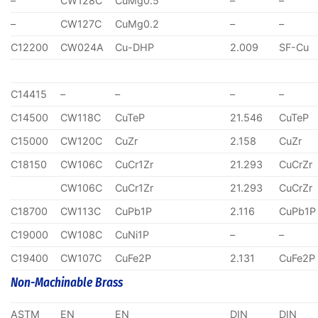
–
CW128C
CuMg0.5
–
–
–
CW127C
CuMg0.2
–
–
C12200
CW024A
Cu-DHP
2.009
SF-Cu
C14415
–
–
–
–
C14500
CW118C
CuTeP
21.546
CuTeP
C15000
CW120C
CuZr
2.158
CuZr
C18150
CW106C
CuCr1Zr
21.293
CuCrZr
CW106C
CuCr1Zr
21.293
CuCrZr
C18700
CW113C
CuPb1P
2.116
CuPb1P
C19000
CW108C
CuNi1P
–
–
C19400
CW107C
CuFe2P
2.131
CuFe2P
Non-Machinable Brass
ASTM
EN
EN
DIN
DIN