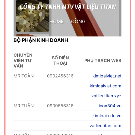
CÔNG TY TNHH MTV VẬT LIỆU TITAN
HOME
/
ĐỒNG
BỘ PHẬN KINH DOANH
CHUYÊN
SỐ ĐIỆN
VIÊN TƯ
PHỤ TRÁCH WEB
THOẠI
VẤN
MR TOÀN
0902456316
kimloaiviet.net
kimloaiviet.com
vatlieutitan.xyz
MR TUẤN
0909656316
inox304.vn
kimloai.edu.vn
vatlieutitan.com