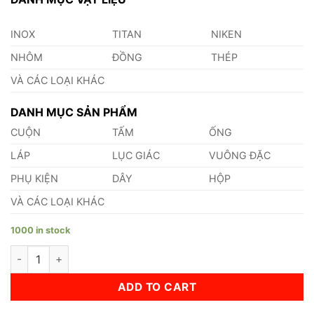
INOX
TITAN
NIKEN
NHÔM
ĐỒNG
THÉP
VÀ CÁC LOẠI KHÁC
DANH MỤC SẢN PHẨM
CUỘN
TẤM
ỐNG
LÁP
LỤC GIÁC
VUÔNG ĐẶC
PHỤ KIỆN
DÂY
HỘP
VÀ CÁC LOẠI KHÁC
1000 in stock
Lục Giác Đồng Thau Phi 15 quantity
ADD TO CART