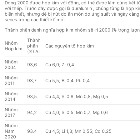
Dòng 2000 được hợp kim với đồng, có thể được làm cứng kết 
với thép. Trước đây được gọi là duralumin , chúng từng là hợp 
biến nhất, nhưng dễ bị nứt do ăn mòn do ứng suất và ngày càng
series trong các thiết kế mới.
Thành phần danh nghĩa hợp kim nhôm sê-ri 2000 (% trọng lượn
Thành
Nhôm
phần
Các nguyên tố hợp kim
Hợp kim
(%) Al
Nhôm
93,6
Cu 6,0; Zr 0,4
2004
Nhôm
93,7
Cu 5,5; Bi 0,4; Pb 0,4
2011
Nhôm
93,5
Cu 4,4; Si 0,8; Mn 0,8; Mg 0,5
2014
Nhôm
94,2
Cu 4,0; Si 0,5; Mn 0,7; Mg 0,6
2017
Nhôm
Năm
93.4
Cu 4,5; Li 1,3; Mn 0,55; Cd 0,25
2020