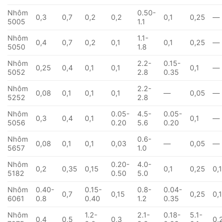
Nhôm
0.50-
0,3
0,7
0,2
0,2
0,1
0,25
—
5005
1.1
Nhôm
1.1-
0,4
0,7
0,2
0,1
0,1
0,25
—
5050
1.8
Nhôm
2.2-
0.15-
0,25
0,4
0,1
0,1
0,1
—
5052
2.8
0.35
Nhôm
2.2-
0,08
0,1
0,1
0,1
—
0,05
—
5252
2.8
Nhôm
0.05-
4.5-
0.05-
0,3
0,4
0,1
0,1
—
5056
0.20
5.6
0.20
Nhôm
0.6-
0,08
0,1
0,1
0,03
—
0,05
—
5657
1.0
Nhôm
0.20-
4.0-
0,2
0,35
0,15
0,1
0,25
0,
5182
0.50
5.0
Nhôm
0.40-
0.15-
0.8-
0.04-
0,7
0,15
0,25
0,
6061
0.8
0.40
1.2
0.35
Nhôm
1.2-
2.1-
0.18-
5.1-
0,4
0,5
0,3
0,