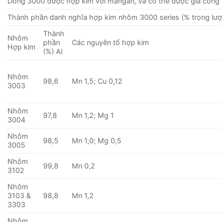
Dòng 3000 được hợp kim với mangan, và có thể được gia công 
Thành phần danh nghĩa hợp kim nhôm 3000 series (% trọng lượ
Thành
Nhôm
phần
Các nguyên tố hợp kim
Hợp kim
(%) Al
Nhôm
98,6
Mn 1,5; Cu 0,12
3003
Nhôm
97,8
Mn 1,2; Mg 1
3004
Nhôm
98,5
Mn 1,0; Mg 0,5
3005
Nhôm
99,8
Mn 0,2
3102
Nhôm
3103 &
98,8
Mn 1,2
3303
Nhôm