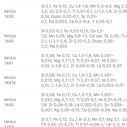
Si 0,1; Fe 0,15; Cu 1,4–1,8; Mn 0,3–0,5; Mg 2,
Nhôm
3,0; Zn 0,5–0,7; Ti 0,01–0,1; Li 1,5–1,9; Zr 0,0
1430
0,14; Được 0,02–0,1; Sc 0,01–
0,1; Na 0,003; Ce 0,2–0,4; Y 0,05–0,1
Si 0,02–0,1; Fe 0,03–0,15; Cu 1,2–
Nhôm
1,9; Mn 0,05; Mg 0,6–1,1; Có các TK 0,05; Ti 
1440
0,1; Li 2,1–2,6; Zr 0,10–0,2; Được 0,05–
0,2; Na 0,003
Si 0,08; Fe 0,12; Cu 1,5–1,8; Mn 0,001–
Nhôm
0,010; Mg 0,7–1,1; Ti 0,01–0,07; Ni 0,02–
1441
0,10; Li 1,8–2,1; Zr 0,04–0,16; Là 0,02–0,20
Si 0,08; Fe 0,12; Cu 1,3–1,5; Mn 0,001–
Nhôm
0,010; Mg 0,7–1,1; Ti 0,01–0,07; Ni 0,01–
1441K
0,15; Li 1,8–2,1; Zr 0,04–0,16; Là 0,002–0,01
Si 0,08; Fe 0,12; Cu 1,3–1,5; Mn 0,001–
Nhôm
0,010; Mg 0,7–1,1; Ti 0,01–0,1; Ni 0,01–0,15; Li
1445
1,9; Zr 0,04–0,16; Là 0,002–0,01; Sc 0,005–
0,001; Ag 0,05–0,15; Ca 0,005–0,04; Na 0,0
Si 0,1; Fe 0,15; Cu 2,6–3,3; Mn 0,1; Mg 0,1; C
Nhôm
TK 0,05; Zn 0,25; Ti 0,01–0,06; Li 1,8–2,3; Zr
1450