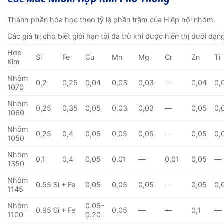
Thành phần hóa học theo tỷ lệ phần trăm của Hiệp hội nhôm.
Các giá trị cho biết giới hạn tối đa trừ khi được hiển thị dưới dạn
Hợp
Si
Fe
Cu
Mn
Mg
Cr
Zn
Ti
Kim
Nhôm
0,2
0,25
0,04
0,03
0,03
—
0,04
0,
1070
Nhôm
0,25
0,35
0,05
0,03
0,03
—
0,05
0,
1060
Nhôm
0,25
0,4
0,05
0,05
0,05
—
0,05
0,
1050
Nhôm
0,1
0,4
0,05
0,01
—
0,01
0,05
—
1350
Nhôm
0.55 Si + Fe
0,05
0,05
0,05
—
0,05
0,
1145
Nhôm
0.05-
0.95 Si + Fe
0,05
—
—
0,1
—
1100
0.20