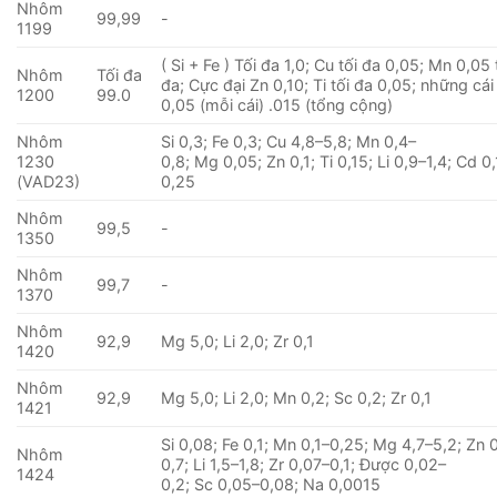
Nhôm
99,99
-
1199
( Si + Fe ) Tối đa 1,0; Cu tối đa 0,05; Mn 0,05 
Nhôm
Tối đa
đa; Cực đại Zn 0,10; Ti tối đa 0,05; những cá
1200
99.0
0,05 (mỗi cái) .015 (tổng cộng)
Nhôm
Si 0,3; Fe 0,3; Cu 4,8–5,8; Mn 0,4–
1230
0,8; Mg 0,05; Zn 0,1; Ti 0,15; Li 0,9–1,4; Cd 0,
(VAD23)
0,25
Nhôm
99,5
-
1350
Nhôm
99,7
-
1370
Nhôm
92,9
Mg 5,0; Li 2,0; Zr 0,1
1420
Nhôm
92,9
Mg 5,0; Li 2,0; Mn 0,2; Sc 0,2; Zr 0,1
1421
Si 0,08; Fe 0,1; Mn 0,1–0,25; Mg 4,7–5,2; Zn 
Nhôm
0,7; Li 1,5–1,8; Zr 0,07–0,1; Được 0,02–
1424
0,2; Sc 0,05–0,08; Na 0,0015