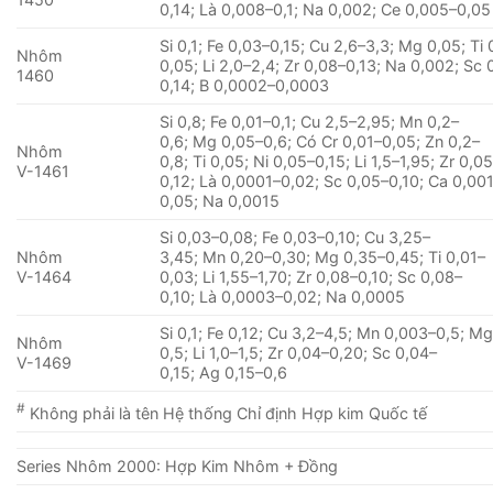
0,14; Là 0,008–0,1; Na 0,002; Ce 0,005–0,05
Si 0,1; Fe 0,03–0,15; Cu 2,6–3,3; Mg 0,05; Ti 
Nhôm
0,05; Li 2,0–2,4; Zr 0,08–0,13; Na 0,002; Sc 
1460
0,14; B 0,0002–0,0003
Si 0,8; Fe 0,01–0,1; Cu 2,5–2,95; Mn 0,2–
0,6; Mg 0,05–0,6; Có Cr 0,01–0,05; Zn 0,2–
Nhôm
0,8; Ti 0,05; Ni 0,05–0,15; Li 1,5–1,95; Zr 0,0
V-1461
0,12; Là 0,0001–0,02; Sc 0,05–0,10; Ca 0,00
0,05; Na 0,0015
Si 0,03–0,08; Fe 0,03–0,10; Cu 3,25–
Nhôm
3,45; Mn 0,20–0,30; Mg 0,35–0,45; Ti 0,01–
V-1464
0,03; Li 1,55–1,70; Zr 0,08–0,10; Sc 0,08–
0,10; Là 0,0003–0,02; Na 0,0005
Si 0,1; Fe 0,12; Cu 3,2–4,5; Mn 0,003–0,5; Mg
Nhôm
0,5; Li 1,0–1,5; Zr 0,04–0,20; Sc 0,04–
V-1469
0,15; Ag 0,15–0,6
#
Không phải là tên Hệ thống Chỉ định Hợp kim Quốc tế
Series Nhôm 2000: Hợp Kim Nhôm + Đồng