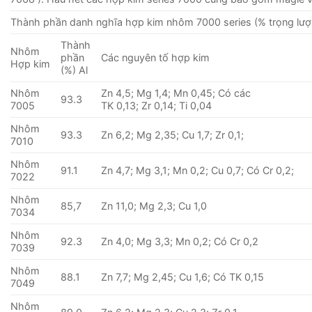
Thành phần danh nghĩa hợp kim nhôm 7000 series (% trọng lượ
Thành
Nhôm
phần
Các nguyên tố hợp kim
Hợp kim
(%) Al
Nhôm
Zn 4,5; Mg 1,4; Mn 0,45; Có các
93.3
7005
TK 0,13; Zr 0,14; Ti 0,04
Nhôm
93.3
Zn 6,2; Mg 2,35; Cu 1,7; Zr 0,1;
7010
Nhôm
91.1
Zn 4,7; Mg 3,1; Mn 0,2; Cu 0,7; Có Cr 0,2;
7022
Nhôm
85,7
Zn 11,0; Mg 2,3; Cu 1,0
7034
Nhôm
92.3
Zn 4,0; Mg 3,3; Mn 0,2; Có Cr 0,2
7039
Nhôm
88.1
Zn 7,7; Mg 2,45; Cu 1,6; Có TK 0,15
7049
Nhôm