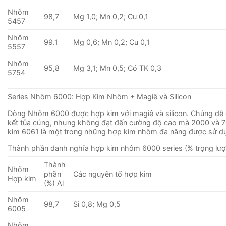
Nhôm
98,7
Mg 1,0; Mn 0,2; Cu 0,1
5457
Nhôm
99.1
Mg 0,6; Mn 0,2; Cu 0,1
5557
Nhôm
95,8
Mg 3,1; Mn 0,5; Có TK 0,3
5754
Series Nhôm 6000: Hợp Kim Nhôm + Magiê và Silicon
Dòng Nhôm 6000 được hợp kim với magiê và silicon. Chúng dễ g
kết tủa cứng, nhưng không đạt đến cường độ cao mà 2000 và 7
kim 6061 là một trong những hợp kim nhôm đa ​​năng được sử d
Thành phần danh nghĩa hợp kim nhôm 6000 series (% trọng lượ
Thành
Nhôm
phần
Các nguyên tố hợp kim
Hợp kim
(%) Al
Nhôm
98,7
Si 0,8; Mg 0,5
6005
Nhôm