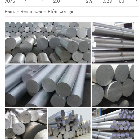
7075
2.0
2.9
0.28
6.1
Rem. = Remainder = Phần còn lại