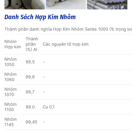
Danh Sách Hợp Kim Nhôm
Thành phần danh nghĩa Hợp Kim Nhôm Series 1000 (% trọng lư
Thành
Nhôm
phần
Các nguyên tố hợp kim
Hợp kim
(%) Al
Nhôm
99,5
-
1050
Nhôm
99,6
-
1060
Nhôm
99,7
-
1070
Nhôm
99.0
Cu 0,1
1100
Nhôm
99,45
-
1145