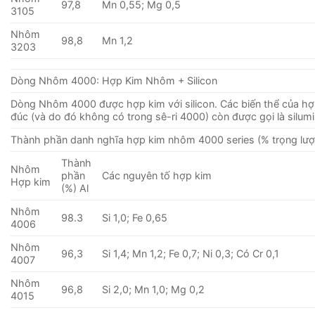
97,8
Mn 0,55; Mg 0,5
3105
Nhôm
98,8
Mn 1,2
3203
Dòng Nhôm 4000: Hợp Kim Nhôm + Silicon
Dòng Nhôm 4000 được hợp kim với silicon. Các biến thể của hợ
đúc (và do đó không có trong sê-ri 4000) còn được gọi là silumi
Thành phần danh nghĩa hợp kim nhôm 4000 series (% trọng lượ
Thành
Nhôm
phần
Các nguyên tố hợp kim
Hợp kim
(%) Al
Nhôm
98.3
Si 1,0; Fe 0,65
4006
Nhôm
96,3
Si 1,4; Mn 1,2; Fe 0,7; Ni 0,3; Có Cr 0,1
4007
Nhôm
96,8
Si 2,0; Mn 1,0; Mg 0,2
4015