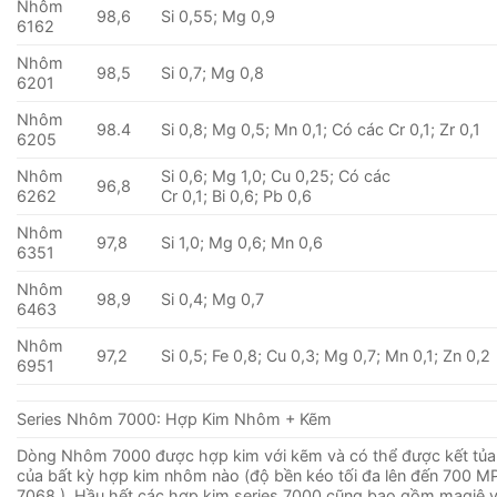
Nhôm
98,6
Si 0,55; Mg 0,9
6162
Nhôm
98,5
Si 0,7; Mg 0,8
6201
Nhôm
98.4
Si 0,8; Mg 0,5; Mn 0,1; Có các Cr 0,1; Zr 0,1
6205
Nhôm
Si 0,6; Mg 1,0; Cu 0,25; Có các
96,8
6262
Cr 0,1; Bi 0,6; Pb 0,6
Nhôm
97,8
Si 1,0; Mg 0,6; Mn 0,6
6351
Nhôm
98,9
Si 0,4; Mg 0,7
6463
Nhôm
97,2
Si 0,5; Fe 0,8; Cu 0,3; Mg 0,7; Mn 0,1; Zn 0,2
6951
Series Nhôm 7000: Hợp Kim Nhôm + Kẽm
Dòng Nhôm 7000 được hợp kim với kẽm và có thể được kết tủa
của bất kỳ hợp kim nhôm nào (độ bền kéo tối đa lên đến 700 MP
7068 ). Hầu hết các hợp kim series 7000 cũng bao gồm magiê 