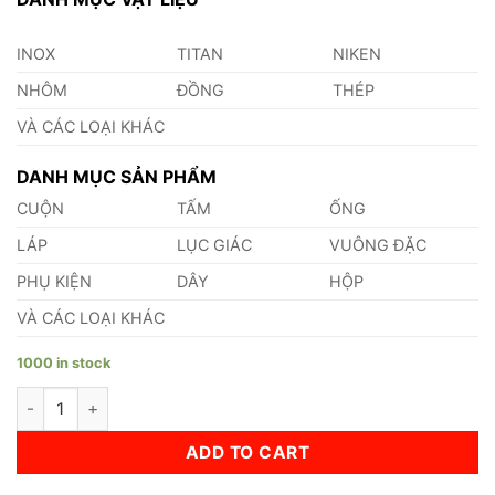
INOX
TITAN
NIKEN
NHÔM
ĐỒNG
THÉP
VÀ CÁC LOẠI KHÁC
DANH MỤC SẢN PHẨM
CUỘN
TẤM
ỐNG
LÁP
LỤC GIÁC
VUÔNG ĐẶC
PHỤ KIỆN
DÂY
HỘP
VÀ CÁC LOẠI KHÁC
1000 in stock
Ống Nhôm 1050 Phi 2 quantity
ADD TO CART