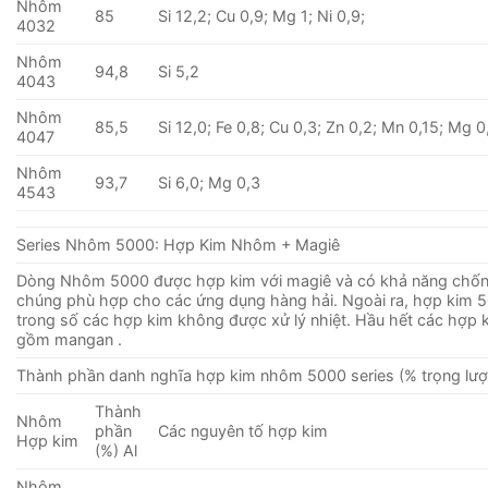
Nhôm
85
Si 12,2; Cu 0,9; Mg 1; Ni 0,9;
4032
Nhôm
94,8
Si 5,2
4043
Nhôm
85,5
Si 12,0; Fe 0,8; Cu 0,3; Zn 0,2; Mn 0,15; Mg 0
4047
Nhôm
93,7
Si 6,0; Mg 0,3
4543
Series Nhôm 5000: Hợp Kim Nhôm + Magiê
Dòng Nhôm 5000 được hợp kim với magiê và có khả năng chống
chúng phù hợp cho các ứng dụng hàng hải. Ngoài ra, hợp kim 
trong số các hợp kim không được xử lý nhiệt. Hầu hết các hợp 
gồm mangan .
Thành phần danh nghĩa hợp kim nhôm 5000 series (% trọng lượ
Thành
Nhôm
phần
Các nguyên tố hợp kim
Hợp kim
(%) Al
Nhôm