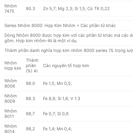
Nhôm
90.3
Zn 5,7; Mg 2,3; Si 1,5; Có TK 0,22
7475
Series Nhôm 8000: Hợp Kim Nhôm + Các phần tử khác
Dòng Nhôm 8000 được hợp kim với các phần tử khác mà các 
gồm. Hợp kim nhôm-liti là một ví dụ.
Thành phần danh nghĩa hợp kim nhôm 8000 series (% trọng lượ
Thành
Nhôm
phần
Các nguyên tố hợp kim
Hợp kim
(%) Al
Nhôm
98.0
Fe 1,5; Mn 0,5;
8006
Nhôm
88.3
Fe 8,6; Si 1,8; V 1.3
8009
Nhôm
98,7
Fe 0,7; Si 0,6
8011
Nhôm
98,2
Fe 1,4; Mn 0,4;
8014