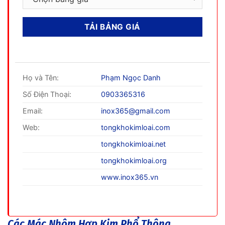
Họ và Tên:
Phạm Ngọc Danh
Số Điện Thoại:
0903365316
Email:
inox365@gmail.com
Web:
tongkhokimloai.com
tongkhokimloai.net
tongkhokimloai.org
www.inox365.vn
Các Mác Nhôm Hợp Kim Phổ Thông