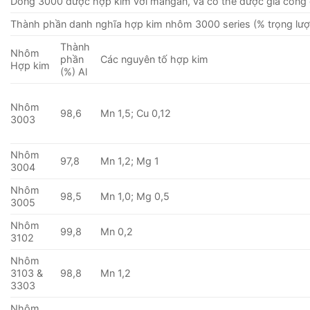
Dòng 3000 được hợp kim với mangan, và có thể được gia công 
Thành phần danh nghĩa hợp kim nhôm 3000 series (% trọng lượ
Thành
Nhôm
phần
Các nguyên tố hợp kim
Hợp kim
(%) Al
Nhôm
98,6
Mn 1,5; Cu 0,12
3003
Nhôm
97,8
Mn 1,2; Mg 1
3004
Nhôm
98,5
Mn 1,0; Mg 0,5
3005
Nhôm
99,8
Mn 0,2
3102
Nhôm
3103 &
98,8
Mn 1,2
3303
Nhôm