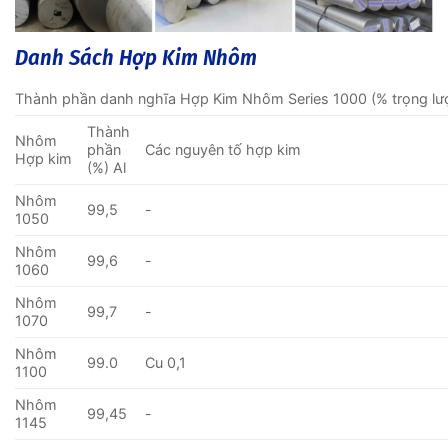
Danh Sách Hợp Kim Nhôm
Thành phần danh nghĩa Hợp Kim Nhôm Series 1000 (% trọng lư
Thành
Nhôm
phần
Các nguyên tố hợp kim
Hợp kim
(%) Al
Nhôm
99,5
-
1050
Nhôm
99,6
-
1060
Nhôm
99,7
-
1070
Nhôm
99.0
Cu 0,1
1100
Nhôm
99,45
-
1145