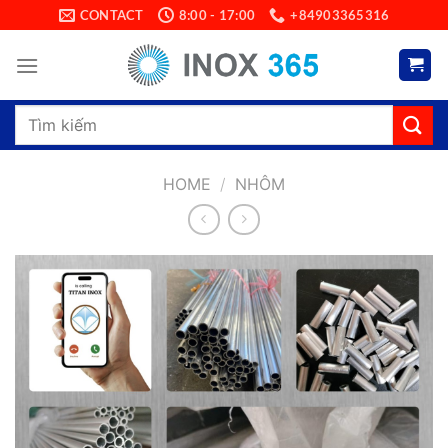
Skip
CONTACT
8:00 - 17:00
+84903365316
to
content
Search
for:
HOME
/
NHÔM