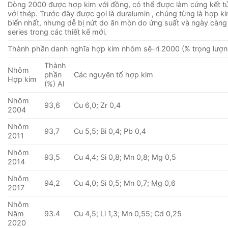
Dòng 2000 được hợp kim với đồng, có thể được làm cứng kết 
với thép. Trước đây được gọi là duralumin , chúng từng là hợp 
biến nhất, nhưng dễ bị nứt do ăn mòn do ứng suất và ngày càng
series trong các thiết kế mới.
Thành phần danh nghĩa hợp kim nhôm sê-ri 2000 (% trọng lượn
Thành
Nhôm
phần
Các nguyên tố hợp kim
Hợp kim
(%) Al
Nhôm
93,6
Cu 6,0; Zr 0,4
2004
Nhôm
93,7
Cu 5,5; Bi 0,4; Pb 0,4
2011
Nhôm
93,5
Cu 4,4; Si 0,8; Mn 0,8; Mg 0,5
2014
Nhôm
94,2
Cu 4,0; Si 0,5; Mn 0,7; Mg 0,6
2017
Nhôm
Năm
93.4
Cu 4,5; Li 1,3; Mn 0,55; Cd 0,25
2020