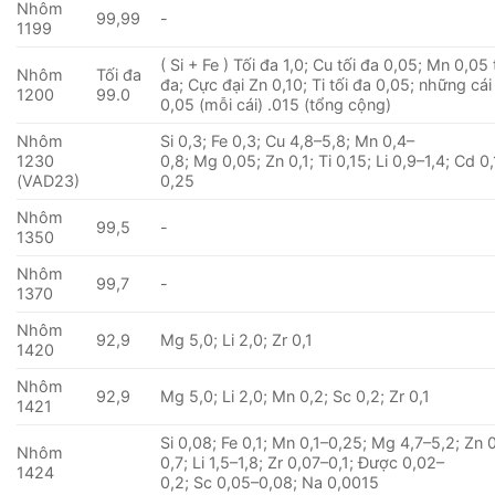
Nhôm
99,99
-
1199
( Si + Fe ) Tối đa 1,0; Cu tối đa 0,05; Mn 0,05 
Nhôm
Tối đa
đa; Cực đại Zn 0,10; Ti tối đa 0,05; những cá
1200
99.0
0,05 (mỗi cái) .015 (tổng cộng)
Nhôm
Si 0,3; Fe 0,3; Cu 4,8–5,8; Mn 0,4–
1230
0,8; Mg 0,05; Zn 0,1; Ti 0,15; Li 0,9–1,4; Cd 0,
(VAD23)
0,25
Nhôm
99,5
-
1350
Nhôm
99,7
-
1370
Nhôm
92,9
Mg 5,0; Li 2,0; Zr 0,1
1420
Nhôm
92,9
Mg 5,0; Li 2,0; Mn 0,2; Sc 0,2; Zr 0,1
1421
Si 0,08; Fe 0,1; Mn 0,1–0,25; Mg 4,7–5,2; Zn 
Nhôm
0,7; Li 1,5–1,8; Zr 0,07–0,1; Được 0,02–
1424
0,2; Sc 0,05–0,08; Na 0,0015