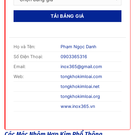
Họ và Tên:
Phạm Ngọc Danh
Số Điện Thoại:
0903365316
Email:
inox365@gmail.com
Web:
tongkhokimloai.com
tongkhokimloai.net
tongkhokimloai.org
www.inox365.vn
Các Mác Nhôm Hợp Kim Phổ Thông