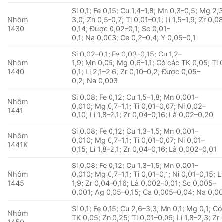
Si 0,1; Fe 0,15; Cu 1,4–1,8; Mn 0,3–0,5; Mg 2,
Nhôm
3,0; Zn 0,5–0,7; Ti 0,01–0,1; Li 1,5–1,9; Zr 0,0
1430
0,14; Được 0,02–0,1; Sc 0,01–
0,1; Na 0,003; Ce 0,2–0,4; Y 0,05–0,1
Si 0,02–0,1; Fe 0,03–0,15; Cu 1,2–
Nhôm
1,9; Mn 0,05; Mg 0,6–1,1; Có các TK 0,05; Ti 
1440
0,1; Li 2,1–2,6; Zr 0,10–0,2; Được 0,05–
0,2; Na 0,003
Si 0,08; Fe 0,12; Cu 1,5–1,8; Mn 0,001–
Nhôm
0,010; Mg 0,7–1,1; Ti 0,01–0,07; Ni 0,02–
1441
0,10; Li 1,8–2,1; Zr 0,04–0,16; Là 0,02–0,20
Si 0,08; Fe 0,12; Cu 1,3–1,5; Mn 0,001–
Nhôm
0,010; Mg 0,7–1,1; Ti 0,01–0,07; Ni 0,01–
1441K
0,15; Li 1,8–2,1; Zr 0,04–0,16; Là 0,002–0,01
Si 0,08; Fe 0,12; Cu 1,3–1,5; Mn 0,001–
Nhôm
0,010; Mg 0,7–1,1; Ti 0,01–0,1; Ni 0,01–0,15; Li
1445
1,9; Zr 0,04–0,16; Là 0,002–0,01; Sc 0,005–
0,001; Ag 0,05–0,15; Ca 0,005–0,04; Na 0,0
Si 0,1; Fe 0,15; Cu 2,6–3,3; Mn 0,1; Mg 0,1; C
Nhôm
TK 0,05; Zn 0,25; Ti 0,01–0,06; Li 1,8–2,3; Zr
1450