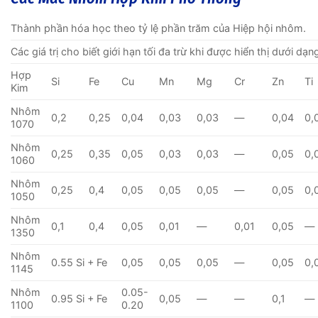
Thành phần hóa học theo tỷ lệ phần trăm của Hiệp hội nhôm.
Các giá trị cho biết giới hạn tối đa trừ khi được hiển thị dưới dạn
Hợp
Si
Fe
Cu
Mn
Mg
Cr
Zn
Ti
Kim
Nhôm
0,2
0,25
0,04
0,03
0,03
—
0,04
0,
1070
Nhôm
0,25
0,35
0,05
0,03
0,03
—
0,05
0,
1060
Nhôm
0,25
0,4
0,05
0,05
0,05
—
0,05
0,
1050
Nhôm
0,1
0,4
0,05
0,01
—
0,01
0,05
—
1350
Nhôm
0.55 Si + Fe
0,05
0,05
0,05
—
0,05
0,
1145
Nhôm
0.05-
0.95 Si + Fe
0,05
—
—
0,1
—
1100
0.20