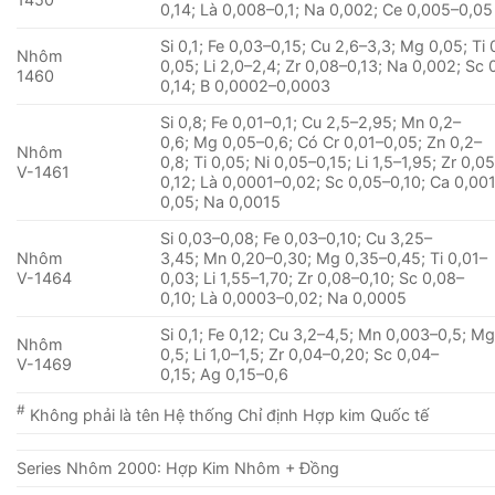
0,14; Là 0,008–0,1; Na 0,002; Ce 0,005–0,05
Si 0,1; Fe 0,03–0,15; Cu 2,6–3,3; Mg 0,05; Ti 
Nhôm
0,05; Li 2,0–2,4; Zr 0,08–0,13; Na 0,002; Sc 
1460
0,14; B 0,0002–0,0003
Si 0,8; Fe 0,01–0,1; Cu 2,5–2,95; Mn 0,2–
0,6; Mg 0,05–0,6; Có Cr 0,01–0,05; Zn 0,2–
Nhôm
0,8; Ti 0,05; Ni 0,05–0,15; Li 1,5–1,95; Zr 0,0
V-1461
0,12; Là 0,0001–0,02; Sc 0,05–0,10; Ca 0,00
0,05; Na 0,0015
Si 0,03–0,08; Fe 0,03–0,10; Cu 3,25–
Nhôm
3,45; Mn 0,20–0,30; Mg 0,35–0,45; Ti 0,01–
V-1464
0,03; Li 1,55–1,70; Zr 0,08–0,10; Sc 0,08–
0,10; Là 0,0003–0,02; Na 0,0005
Si 0,1; Fe 0,12; Cu 3,2–4,5; Mn 0,003–0,5; Mg
Nhôm
0,5; Li 1,0–1,5; Zr 0,04–0,20; Sc 0,04–
V-1469
0,15; Ag 0,15–0,6
#
Không phải là tên Hệ thống Chỉ định Hợp kim Quốc tế
Series Nhôm 2000: Hợp Kim Nhôm + Đồng