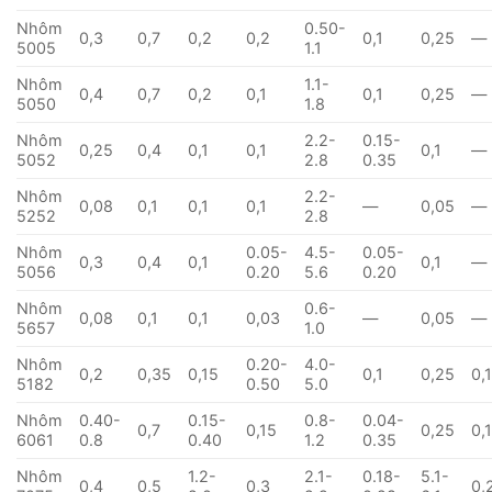
Nhôm
0.50-
0,3
0,7
0,2
0,2
0,1
0,25
—
5005
1.1
Nhôm
1.1-
0,4
0,7
0,2
0,1
0,1
0,25
—
5050
1.8
Nhôm
2.2-
0.15-
0,25
0,4
0,1
0,1
0,1
—
5052
2.8
0.35
Nhôm
2.2-
0,08
0,1
0,1
0,1
—
0,05
—
5252
2.8
Nhôm
0.05-
4.5-
0.05-
0,3
0,4
0,1
0,1
—
5056
0.20
5.6
0.20
Nhôm
0.6-
0,08
0,1
0,1
0,03
—
0,05
—
5657
1.0
Nhôm
0.20-
4.0-
0,2
0,35
0,15
0,1
0,25
0,
5182
0.50
5.0
Nhôm
0.40-
0.15-
0.8-
0.04-
0,7
0,15
0,25
0,
6061
0.8
0.40
1.2
0.35
Nhôm
1.2-
2.1-
0.18-
5.1-
0,4
0,5
0,3
0,