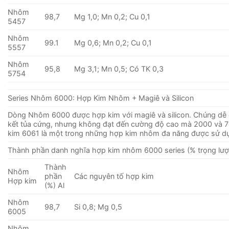
Nhôm
98,7
Mg 1,0; Mn 0,2; Cu 0,1
5457
Nhôm
99.1
Mg 0,6; Mn 0,2; Cu 0,1
5557
Nhôm
95,8
Mg 3,1; Mn 0,5; Có TK 0,3
5754
Series Nhôm 6000: Hợp Kim Nhôm + Magiê và Silicon
Dòng Nhôm 6000 được hợp kim với magiê và silicon. Chúng dễ g
kết tủa cứng, nhưng không đạt đến cường độ cao mà 2000 và 7
kim 6061 là một trong những hợp kim nhôm đa ​​năng được sử d
Thành phần danh nghĩa hợp kim nhôm 6000 series (% trọng lượ
Thành
Nhôm
phần
Các nguyên tố hợp kim
Hợp kim
(%) Al
Nhôm
98,7
Si 0,8; Mg 0,5
6005
Nhôm