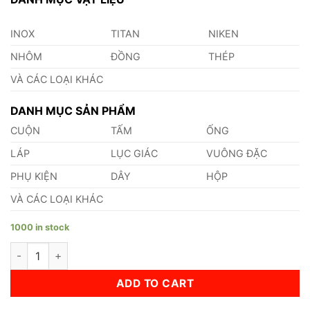
INOX
TITAN
NIKEN
NHÔM
ĐỒNG
THÉP
VÀ CÁC LOẠI KHÁC
DANH MỤC SẢN PHẨM
CUỘN
TẤM
ỐNG
LÁP
LỤC GIÁC
VUÔNG ĐẶC
PHỤ KIỆN
DÂY
HỘP
VÀ CÁC LOẠI KHÁC
1000 in stock
Ống Nhôm Phi 39 quantity
ADD TO CART