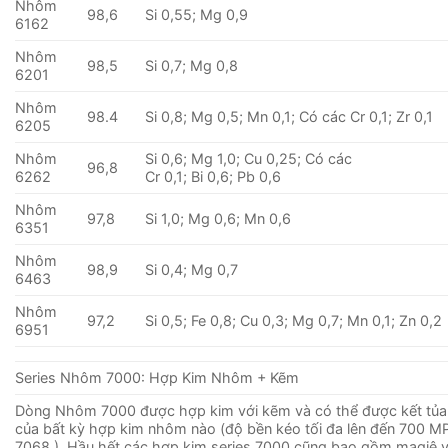
Nhôm
98,6
Si 0,55; Mg 0,9
6162
Nhôm
98,5
Si 0,7; Mg 0,8
6201
Nhôm
98.4
Si 0,8; Mg 0,5; Mn 0,1; Có các Cr 0,1; Zr 0,1
6205
Nhôm
Si 0,6; Mg 1,0; Cu 0,25; Có các
96,8
6262
Cr 0,1; Bi 0,6; Pb 0,6
Nhôm
97,8
Si 1,0; Mg 0,6; Mn 0,6
6351
Nhôm
98,9
Si 0,4; Mg 0,7
6463
Nhôm
97,2
Si 0,5; Fe 0,8; Cu 0,3; Mg 0,7; Mn 0,1; Zn 0,2
6951
Series Nhôm 7000: Hợp Kim Nhôm + Kẽm
Dòng Nhôm 7000 được hợp kim với kẽm và có thể được kết tủa
của bất kỳ hợp kim nhôm nào (độ bền kéo tối đa lên đến 700 MP
7068 ). Hầu hết các hợp kim series 7000 cũng bao gồm magiê 