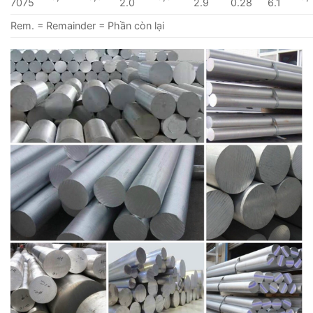
7075
2.0
2.9
0.28
6.1
Rem. = Remainder = Phần còn lại