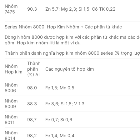
Nhôm
90.3
Zn 5,7; Mg 2,3; Si 1,5; Có TK 0,22
7475
Series Nhôm 8000: Hợp Kim Nhôm + Các phần tử khác
Dòng Nhôm 8000 được hợp kim với các phần tử khác mà các 
gồm. Hợp kim nhôm-liti là một ví dụ.
Thành phần danh nghĩa hợp kim nhôm 8000 series (% trọng lượ
Thành
Nhôm
phần
Các nguyên tố hợp kim
Hợp kim
(%) Al
Nhôm
98.0
Fe 1,5; Mn 0,5;
8006
Nhôm
88.3
Fe 8,6; Si 1,8; V 1.3
8009
Nhôm
98,7
Fe 0,7; Si 0,6
8011
Nhôm
98,2
Fe 1,4; Mn 0,4;
8014