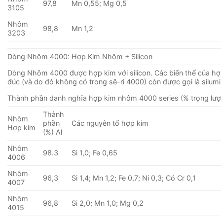
97,8
Mn 0,55; Mg 0,5
3105
Nhôm
98,8
Mn 1,2
3203
Dòng Nhôm 4000: Hợp Kim Nhôm + Silicon
Dòng Nhôm 4000 được hợp kim với silicon. Các biến thể của hợ
đúc (và do đó không có trong sê-ri 4000) còn được gọi là silumi
Thành phần danh nghĩa hợp kim nhôm 4000 series (% trọng lượ
Thành
Nhôm
phần
Các nguyên tố hợp kim
Hợp kim
(%) Al
Nhôm
98.3
Si 1,0; Fe 0,65
4006
Nhôm
96,3
Si 1,4; Mn 1,2; Fe 0,7; Ni 0,3; Có Cr 0,1
4007
Nhôm
96,8
Si 2,0; Mn 1,0; Mg 0,2
4015