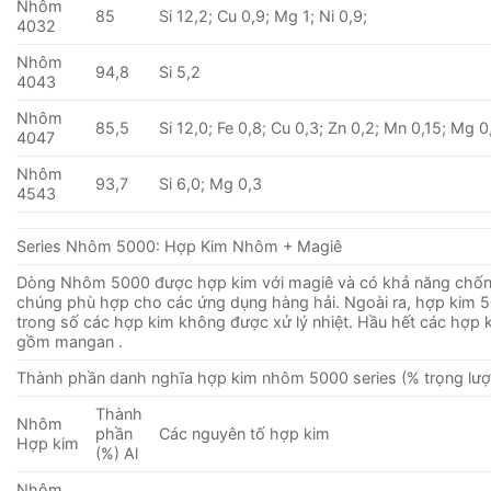
Nhôm
85
Si 12,2; Cu 0,9; Mg 1; Ni 0,9;
4032
Nhôm
94,8
Si 5,2
4043
Nhôm
85,5
Si 12,0; Fe 0,8; Cu 0,3; Zn 0,2; Mn 0,15; Mg 0
4047
Nhôm
93,7
Si 6,0; Mg 0,3
4543
Series Nhôm 5000: Hợp Kim Nhôm + Magiê
Dòng Nhôm 5000 được hợp kim với magiê và có khả năng chống
chúng phù hợp cho các ứng dụng hàng hải. Ngoài ra, hợp kim 
trong số các hợp kim không được xử lý nhiệt. Hầu hết các hợp 
gồm mangan .
Thành phần danh nghĩa hợp kim nhôm 5000 series (% trọng lượ
Thành
Nhôm
phần
Các nguyên tố hợp kim
Hợp kim
(%) Al
Nhôm