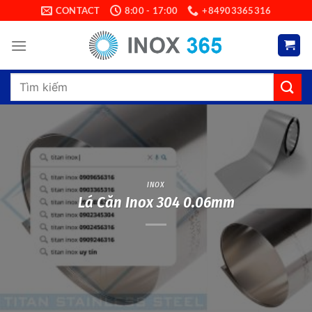
Skip
CONTACT
8:00 - 17:00
+84903365316
to
content
Search
for:
INOX
Lá Căn Inox 304 0.06mm