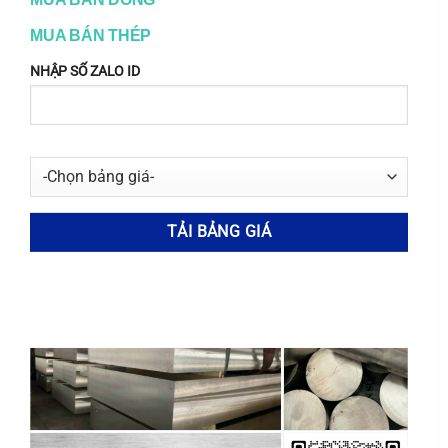
www.inox365.vn
MUA BÁN THÉP
NHẬP SỐ ZALO ID
???? Bài Viết Liên Quan
30
Aug
Thép Hợp Kim SKD61: Đặc Tính, Ứng Dụng Khuôn
Dập Nóng, Nhiệt Luyện, Giá Tốt
Trong ngành gia công cơ khí và sản xuất