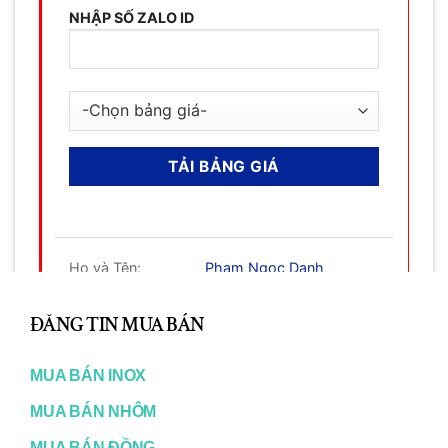
NHẬP SỐ ZALO ID
Họ và Tên:
Phạm Ngọc Danh
CL
Số Điện Thoại:
0903365316
TH
ĐĂNG TIN MUA BÁN
Email:
inox365@gmail.com
MO
Web:
tongkhokimloai.com
MUA BÁN INOX
tongkhokimloai.net
MUA BÁN NHÔM
tongkhokimloai.org
MUA BÁN ĐỒNG