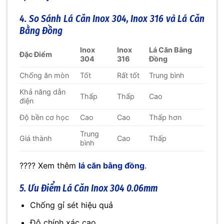
4. So Sánh Lá Căn Inox 304, Inox 316 và Lá Căn
Bằng Đồng
Inox
Inox
Lá Căn Bằng
Đặc Điểm
304
316
Đồng
Chống ăn mòn
Tốt
Rất tốt
Trung bình
Khả năng dẫn
Thấp
Thấp
Cao
điện
Độ bền cơ học
Cao
Cao
Thấp hơn
Trung
Giá thành
Cao
Thấp
bình
???? Xem thêm
lá căn bằng đồng
.
5. Ưu Điểm Lá Căn Inox 304 0.06mm
Chống gỉ sét hiệu quả
Độ chính xác cao