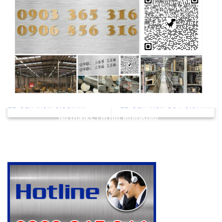
khuôn mẫu, Thép Hợp Kim SKD61 [...]
Lá Căn Inox 0.05mm
Lá Căn Inox 304 0.07mm
No thanks, I’m not interested!