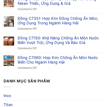
Đặc
Niken Thiếc, Ứng Dụng & Giá
Tính,
on
Comments Off
Ứng
Đồng
Dụng,
C7521:
Đồng C7351: Hợp Kim Đồng Chống Ăn Mòn,
Ưu
Tất
Điểm
Ứng Dụng Trong Ngành Hàng Hải
Tần
&
on
Comments Off
Tật
So
Đồng
Về
Sánh
C7351:
Đồng C7150: Khả Năng Chống Ăn Mòn Nước
Hợp
Trong
Hợp
Kim
Biển Vượt Trội, Ứng Dụng Và Báo Giá
Công
Kim
Đồng
Nghiệp
on
Comments Off
Đồng
Niken
Đồng
Chống
Thiếc,
C7150:
Đồng C7060: Hợp Kim Chống Ăn Mòn Nước
Ăn
Ứng
Khả
Mòn,
Biển Cho Ngành Hàng Hải
Dụng
Năng
Ứng
&
on
Comments Off
Chống
Dụng
Giá
Đồng
Ăn
Trong
C7060:
Mòn
Ngành
Hợp
DANH MỤC SẢN PHẨM
Nước
Hàng
Kim
Biển
Hải
Chống
Vượt
Ăn
Trội,
Inox
Mòn
Ứng
Nước
Dụng
Titan
Biển
Và