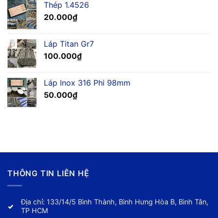
Thép 1.4526
20.000
₫
Láp Titan Gr7
100.000
₫
Láp Inox 316 Phi 98mm
50.000
₫
THÔNG TIN LIÊN HỆ
Địa chỉ: 133/14/5 Bình Thành, Bình Hưng Hòa B, Bình Tân,
TP HCM