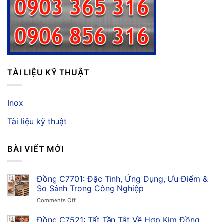
TÀI LIỆU KỸ THUẬT
Inox
Tài liệu kỹ thuật
BÀI VIẾT MỚI
Đồng C7701: Đặc Tính, Ứng Dụng, Ưu Điểm &
So Sánh Trong Công Nghiệp
on
Comments Off
Đồng
C7701:
Đồng C7521: Tất Tần Tật Về Hợp Kim Đồng