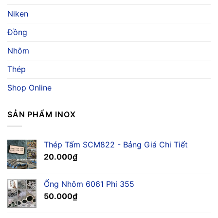
Cho
Báo
Ngành
Niken
Giá
Hàng
Hải
Đồng
Nhôm
Thép
Shop Online
SẢN PHẨM INOX
Thép Tấm SCM822 - Bảng Giá Chi Tiết
20.000
₫
Ống Nhôm 6061 Phi 355
50.000
₫