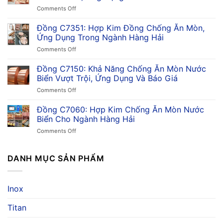
Tính,
on
Comments Off
Ứng
Đồng
Dụng,
C7521:
Đồng C7351: Hợp Kim Đồng Chống Ăn Mòn,
Ưu
Tất
Điểm
Ứng Dụng Trong Ngành Hàng Hải
Tần
&
on
Comments Off
Tật
So
Đồng
Về
Sánh
C7351:
Đồng C7150: Khả Năng Chống Ăn Mòn Nước
Hợp
Trong
Hợp
Kim
Biển Vượt Trội, Ứng Dụng Và Báo Giá
Công
Kim
Đồng
Nghiệp
on
Comments Off
Đồng
Niken
Đồng
Chống
Thiếc,
C7150:
Đồng C7060: Hợp Kim Chống Ăn Mòn Nước
Ăn
Ứng
Khả
Mòn,
Biển Cho Ngành Hàng Hải
Dụng
Năng
Ứng
&
on
Comments Off
Chống
Dụng
Giá
Đồng
Ăn
Trong
C7060:
Mòn
Ngành
Hợp
DANH MỤC SẢN PHẨM
Nước
Hàng
Kim
Biển
Hải
Chống
Vượt
Ăn
Trội,
Inox
Mòn
Ứng
Nước
Dụng
Titan
Biển
Và
Cho
Báo