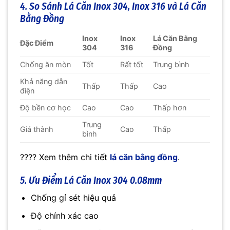
4. So Sánh Lá Căn Inox 304, Inox 316 và Lá Căn
Bằng Đồng
Inox
Inox
Lá Căn Bằng
Đặc Điểm
304
316
Đồng
Chống ăn mòn
Tốt
Rất tốt
Trung bình
Khả năng dẫn
Thấp
Thấp
Cao
điện
Độ bền cơ học
Cao
Cao
Thấp hơn
Trung
Giá thành
Cao
Thấp
bình
???? Xem thêm chi tiết
lá căn bằng đồng
.
5. Ưu Điểm Lá Căn Inox 304 0.08mm
Chống gỉ sét hiệu quả
Độ chính xác cao