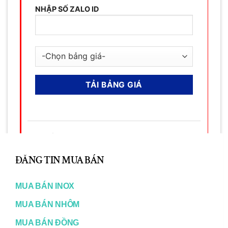
NHẬP SỐ ZALO ID
Họ và Tên:
Phạm Ngọc Danh
CL
Số Điện Thoại:
0903365316
TH
ĐĂNG TIN MUA BÁN
Email:
inox365@gmail.com
MO
MUA BÁN INOX
Web:
tongkhokimloai.com
tongkhokimloai.net
MUA BÁN NHÔM
tongkhokimloai.org
MUA BÁN ĐỒNG