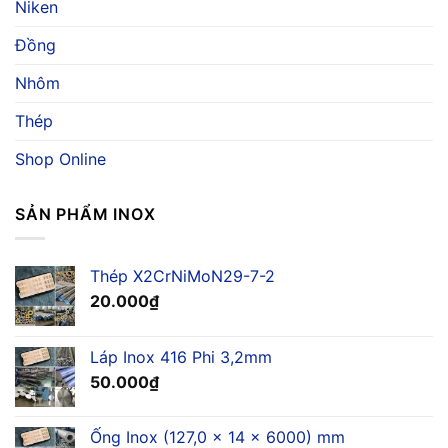
Ngành
Niken
Giá
Hàng
Hải
Đồng
Nhôm
Thép
Shop Online
SẢN PHẨM INOX
Thép X2CrNiMoN29-7-2
20.000
₫
Láp Inox 416 Phi 3,2mm
50.000
₫
Ống Inox (127,0 x 14 x 6000) mm