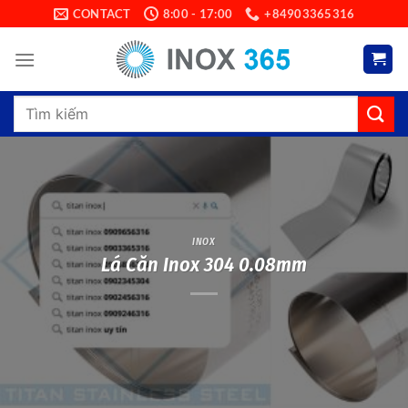
Skip
CONTACT
8:00 - 17:00
+84903365316
to
content
Search
for:
INOX
Lá Căn Inox 304 0.08mm