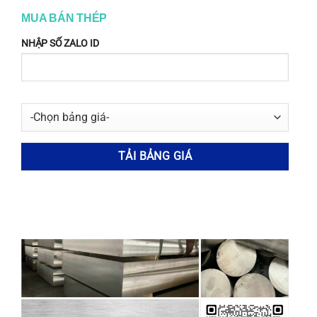
www.inox365.vn
MUA BÁN THÉP
NHẬP SỐ ZALO ID
???? Bài Viết Liên Quan
Inox 022Cr17Ni13Mo2N: Đặc Tính, Ứng Dụng, Khả
Năng Chống Ăn Mòn & So Sánh
30/08/2025
Inox 022Cr17Ni13Mo2N là một mác thép
không gỉ austenit cao cấp, đóng vai trò
then [...]