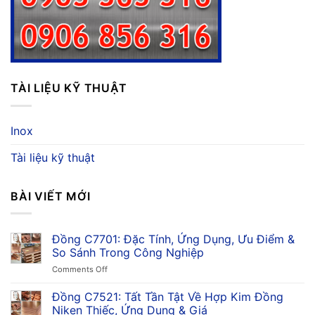
TÀI LIỆU KỸ THUẬT
Inox
Tài liệu kỹ thuật
BÀI VIẾT MỚI
Đồng C7701: Đặc Tính, Ứng Dụng, Ưu Điểm &
So Sánh Trong Công Nghiệp
on
Comments Off
Đồng
C7701:
Đồng C7521: Tất Tần Tật Về Hợp Kim Đồng
Đặc
Niken Thiếc, Ứng Dụng & Giá