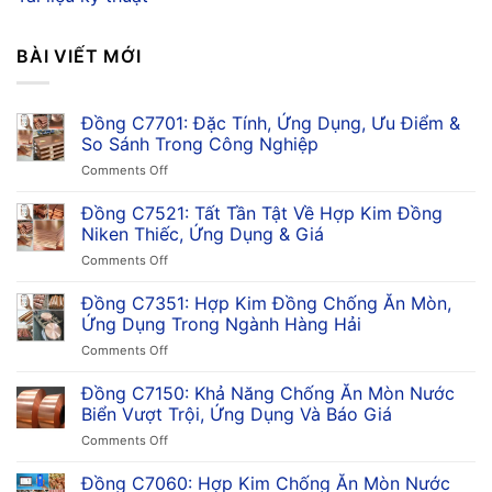
BÀI VIẾT MỚI
Đồng C7701: Đặc Tính, Ứng Dụng, Ưu Điểm &
So Sánh Trong Công Nghiệp
on
Comments Off
Đồng
C7701:
Đồng C7521: Tất Tần Tật Về Hợp Kim Đồng
Đặc
Niken Thiếc, Ứng Dụng & Giá
Tính,
on
Comments Off
Ứng
Đồng
Dụng,
C7521:
Đồng C7351: Hợp Kim Đồng Chống Ăn Mòn,
Ưu
Tất
Điểm
Ứng Dụng Trong Ngành Hàng Hải
Tần
&
on
Comments Off
Tật
So
Đồng
Về
Sánh
C7351:
Đồng C7150: Khả Năng Chống Ăn Mòn Nước
Hợp
Trong
Hợp
Kim
Biển Vượt Trội, Ứng Dụng Và Báo Giá
Công
Kim
Đồng
Nghiệp
on
Comments Off
Đồng
Niken
Đồng
Chống
Thiếc,
C7150:
Đồng C7060: Hợp Kim Chống Ăn Mòn Nước
Ăn
Ứng