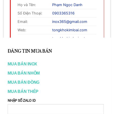
Họ và Tên:
Phạm Ngọc Danh
Số Điện Thoại:
0903365316
Email:
inox365@gmail.com
Web:
tongkhokimloai.com
tongkhokimloai.net
CL
tongkhokimloai.org
TH
ĐĂNG TIN MUA BÁN
www.inox365.vn
MO
MUA BÁN INOX
MUA BÁN NHÔM
???? Bài Viết Liên Quan
MUA BÁN ĐỒNG
MUA BÁN THÉP
30
NHẬP SỐ ZALO ID
Aug