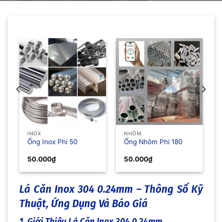
INOX
NHÔM
Ống Inox Phi 50
Ống Nhôm Phi 180
50.000
₫
50.000
₫
Lá Căn Inox 304 0.24mm – Thông Số Kỹ
Thuật, Ứng Dụng Và Báo Giá
1. Giới Thiệu Lá Căn Inox 304 0.24mm