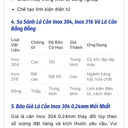
Chế tạo linh kiện điện tử
4. So Sánh Lá Căn Inox 304, Inox 316 Và Lá Căn
Bằng Đồng
Loại
Chống
Độ Bền
Giá
Vật
Ứng Dụng
Gỉ
Cơ Học
Thành
Liệu
Inox
Trung
Cơ khí, lắp ráp
Cao
Tốt
304
bình
máy
Inox
Rất
Ngành hàng
Rất tốt
Cao
316
cao
hải, hóa chất
Trung
Trung
Linh kiện điện
Đồng
Thấp
bình
bình
tử, cách điện
5. Báo Giá Lá Căn Inox 304 0.24mm Mới Nhất
Giá lá căn inox 304 0.24mm thay đổi tùy theo
số lượng đặt hàng và kích thước yêu cầu. Vui