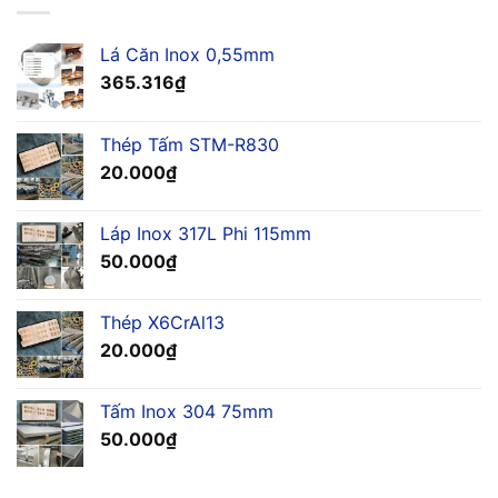
Lá Căn Inox 0,55mm
365.316
₫
Thép Tấm STM-R830
20.000
₫
Láp Inox 317L Phi 115mm
50.000
₫
Thép X6CrAl13
20.000
₫
Tấm Inox 304 75mm
50.000
₫