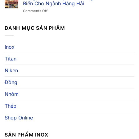
Khả
Mòn,
Biển Cho Ngành Hàng Hải
Dụng
Năng
Ứng
&
on
Comments Off
Chống
Dụng
Giá
Đồng
Ăn
Trong
C7060:
Mòn
Ngành
Hợp
DANH MỤC SẢN PHẨM
Nước
Hàng
Kim
Biển
Hải
Chống
Vượt
Ăn
Trội,
Inox
Mòn
Ứng
Nước
Dụng
Titan
Biển
Và
Cho
Báo
Ngành
Niken
Giá
Hàng
Hải
Đồng
Nhôm
Thép
Shop Online
SẢN PHẨM INOX