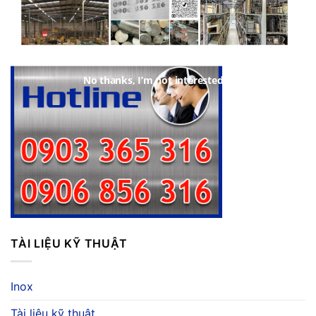
No thanks, I’m not interested!
TÀI LIỆU KỸ THUẬT
Inox
Tài liệu kỹ thuật