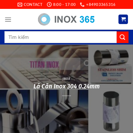
Skip
CONTACT
8:00 - 17:00
+84903365316
to
content
Search
for:
INOX
Lá Căn Inox 304 0.24mm