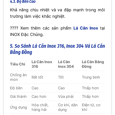
4.3. Độ Bền Cao
Khả năng chịu nhiệt và va đập mạnh trong môi
trường làm việc khắc nghiệt.
???? Xem thêm các sản phẩm
Lá Căn Inox
tại
INOX Đặc Chủng.
5. So Sánh Lá Căn Inox 316, Inox 304 Và Lá Căn
Bằng Đồng
Lá Căn Inox
Lá Căn
Lá Căn Bằng
Tiêu Chí
316
Inox 304
Đồng
Chống ăn
Rất tốt
Tốt
Trung bình
mòn
Độ bền
Cao
Cao
Thấp hơn
Giá thành
Cao hơn
Vừa phải
Thấp hơn
Hóa chất,
Cơ khí, dân
Điện tử, cơ
Ứng dụng
hàng hải
dụng
khí