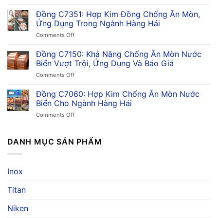
Đồng
Dụng,
C7521:
Đồng C7351: Hợp Kim Đồng Chống Ăn Mòn,
Ưu
Tất
Điểm
Ứng Dụng Trong Ngành Hàng Hải
Tần
&
on
Comments Off
Tật
So
Đồng
Về
Sánh
C7351:
Đồng C7150: Khả Năng Chống Ăn Mòn Nước
Hợp
Trong
Hợp
Kim
Biển Vượt Trội, Ứng Dụng Và Báo Giá
Công
Kim
Đồng
Nghiệp
on
Comments Off
Đồng
Niken
Đồng
Chống
Thiếc,
C7150:
Đồng C7060: Hợp Kim Chống Ăn Mòn Nước
Ăn
Ứng
Khả
Mòn,
Biển Cho Ngành Hàng Hải
Dụng
Năng
Ứng
&
on
Comments Off
Chống
Dụng
Giá
Đồng
Ăn
Trong
C7060:
Mòn
Ngành
Hợp
DANH MỤC SẢN PHẨM
Nước
Hàng
Kim
Biển
Hải
Chống
Vượt
Ăn
Trội,
Inox
Mòn
Ứng
Nước
Dụng
Titan
Biển
Và
Cho
Báo
Ngành
Niken
Giá
Hàng