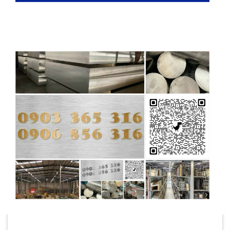
???? Bài Viết Liên Quan
Hợp Kim Niken Multimet N155: Chịu Nhiệt, Ứng
Dụng Và So Sánh Vật Liệu
30/08/2025
Hợp Kim Niken Multimet N155 là vật liệu
không thể thiếu trong các ứng dụng [...]
No thanks, I’m not interested!