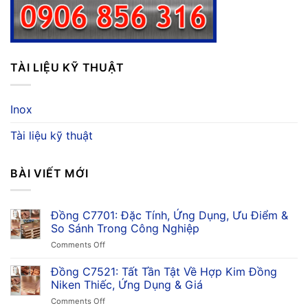
TÀI LIỆU KỸ THUẬT
Inox
Tài liệu kỹ thuật
BÀI VIẾT MỚI
Đồng C7701: Đặc Tính, Ứng Dụng, Ưu Điểm &
So Sánh Trong Công Nghiệp
on
Comments Off
Đồng
C7701:
Đồng C7521: Tất Tần Tật Về Hợp Kim Đồng
Đặc
Niken Thiếc, Ứng Dụng & Giá
Tính,
on
Comments Off
Ứng