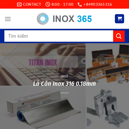
Skip
CONTACT
8:00 - 17:00
+84903365316
to
content
Search
for:
INOX
Lá Căn Inox 316 0.18mm