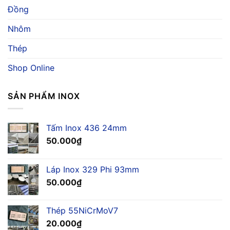
Hải
Đồng
Nhôm
Thép
Shop Online
SẢN PHẨM INOX
Tấm Inox 436 24mm
50.000
₫
Láp Inox 329 Phi 93mm
50.000
₫
Thép 55NiCrMoV7
20.000
₫