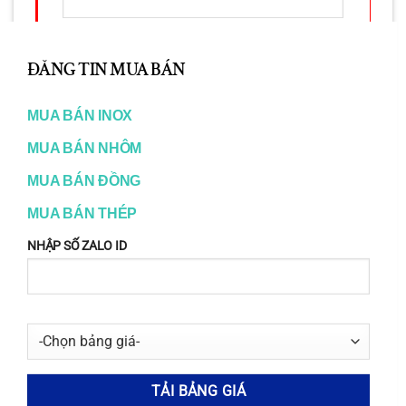
CL
TH
ĐĂNG TIN MUA BÁN
MO
MUA BÁN INOX
MUA BÁN NHÔM
MUA BÁN ĐỒNG
Họ và Tên:
Phạm Ngọc Danh
MUA BÁN THÉP
Số Điện Thoại:
0903365316
NHẬP SỐ ZALO ID
Email:
inox365@gmail.com
Web:
tongkhokimloai.com
tongkhokimloai.net
tongkhokimloai.org
www.inox365.vn