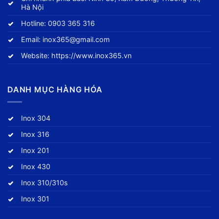
Hà Nội
Hotline:
0903 365 316
Email:
inox365@gmail.com
Website:
https://www.inox365.vn
DANH MỤC HÀNG HÓA
Inox 304
Inox 316
Inox 201
Inox 430
Inox 310/310s
Inox 301