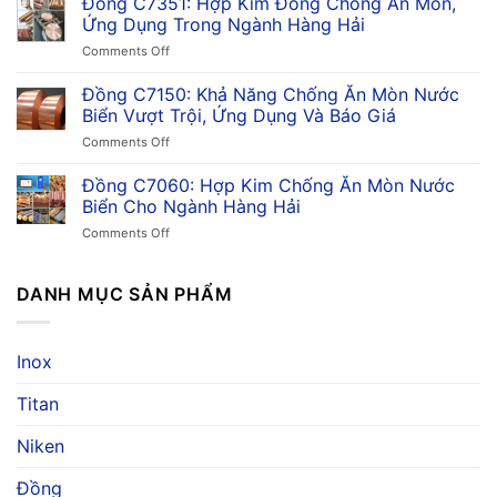
Đồng C7351: Hợp Kim Đồng Chống Ăn Mòn,
Ưu
Tất
Điểm
Ứng Dụng Trong Ngành Hàng Hải
Tần
&
on
Comments Off
Tật
So
Đồng
Về
Sánh
C7351:
Đồng C7150: Khả Năng Chống Ăn Mòn Nước
Hợp
Trong
Hợp
Kim
Biển Vượt Trội, Ứng Dụng Và Báo Giá
Công
Kim
Đồng
Nghiệp
on
Comments Off
Đồng
Niken
Đồng
Chống
Thiếc,
C7150:
Đồng C7060: Hợp Kim Chống Ăn Mòn Nước
Ăn
Ứng
Khả
Mòn,
Biển Cho Ngành Hàng Hải
Dụng
Năng
Ứng
&
on
Comments Off
Chống
Dụng
Giá
Đồng
Ăn
Trong
C7060:
Mòn
Ngành
Hợp
DANH MỤC SẢN PHẨM
Nước
Hàng
Kim
Biển
Hải
Chống
Vượt
Ăn
Trội,
Inox
Mòn
Ứng
Nước
Dụng
Titan
Biển
Và
Cho
Báo
Ngành
Niken
Giá
Hàng
Hải
Đồng