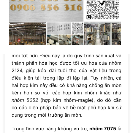
ngoài trời hoặc trong môi trường khắc nghiệt.
Khi so sánh với các hợp kim nhôm khác thuộc
hệ 2xxx (nhôm-đồng), nhôm 2124 thường được
so sánh với
nhôm 2024
. Cả hai đều có độ bền
cao, nhưng nhôm 2124 thường được ưa chuộng
hơn trong các ứng dụng đòi hỏi khả năng chống
mỏi tốt hơn. Điều này là do quy trình sản xuất và
No thanks, I’m not interested!
thành phần hóa học được tối ưu hóa của nhôm
2124, giúp kéo dài tuổi thọ của vật liệu trong
điều kiện tải trọng lặp đi lặp lại. Tuy nhiên, cả
hai hợp kim này đều có khả năng chống ăn mòn
kém hơn so với các hợp kim nhôm khác như
nhôm 5052
(hợp kim nhôm-magie), do đó cần
có các biện pháp bảo vệ bề mặt phù hợp khi sử
dụng trong môi trường ăn mòn.
Trong lĩnh vực hàng không vũ trụ,
nhôm 7075
là