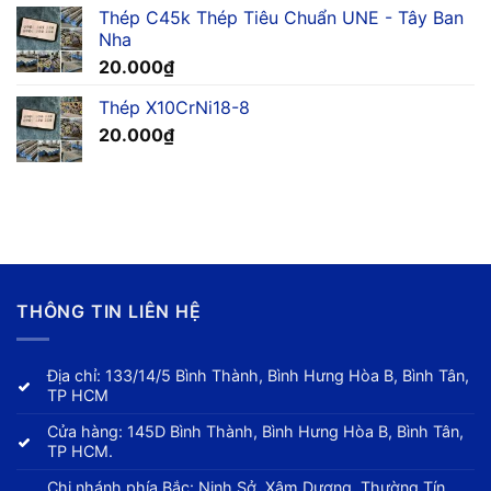
Thép C45k Thép Tiêu Chuẩn UNE - Tây Ban
Nha
20.000
₫
Thép X10CrNi18-8
20.000
₫
THÔNG TIN LIÊN HỆ
Địa chỉ: 133/14/5 Bình Thành, Bình Hưng Hòa B, Bình Tân,
TP HCM
Cửa hàng: 145D Bình Thành, Bình Hưng Hòa B, Bình Tân,
TP HCM.
Chi nhánh phía Bắc: Ninh Sở, Xâm Dương, Thường Tín,