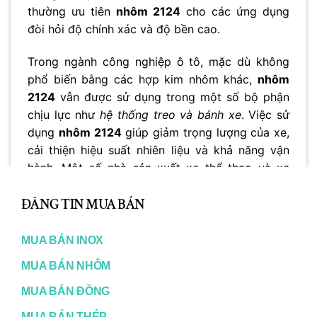
thường ưu tiên
nhôm 2124
cho các ứng dụng
đòi hỏi độ chính xác và độ bền cao.
Trong ngành công nghiệp ô tô, mặc dù không
phổ biến bằng các hợp kim nhôm khác,
nhôm
2124
vẫn được sử dụng trong một số bộ phận
chịu lực như
hệ thống treo và bánh xe
. Việc sử
dụng
nhôm 2124
giúp giảm trọng lượng của xe,
cải thiện hiệu suất nhiên liệu và khả năng vận
hành. Một số nhà sản xuất xe thể thao và xe
CL
hiệu suất cao cũng sử dụng
nhôm 2124
để tăng
TH
ĐĂNG TIN MUA BÁN
cường độ cứng và độ bền của khung xe.
MO
So sánh nhôm 2124 với các hợp kim nhôm khác
MUA BÁN INOX
So sánh nhôm 2124 với các hợp kim nhôm khác
MUA BÁN NHÔM
là một yếu tố quan trọng để hiểu rõ hơn về ưu
MUA BÁN ĐỒNG
điểm và hạn chế của vật liệu này trong các ứng
dụng kỹ thuật. Nhôm 2124, một hợp kim thuộc
MUA BÁN THÉP