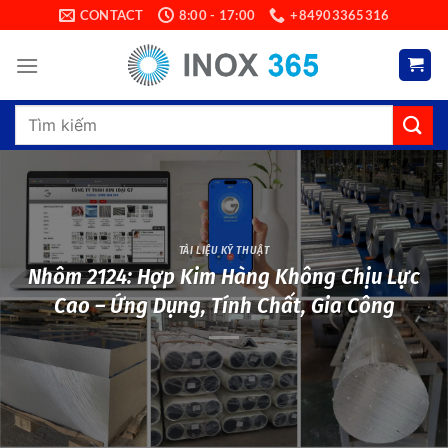
Skip
CONTACT
8:00 - 17:00
+84903365316
to
content
Search
for:
TÀI LIỆU KỸ THUẬT
Nhôm 2124: Hợp Kim Hàng Không Chịu Lực
Cao – Ứng Dụng, Tính Chất, Gia Công