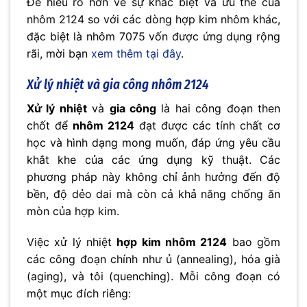
Để hiểu rõ hơn về sự khác biệt và ưu thế của
nhôm 2124 so với các dòng hợp kim nhôm khác,
đặc biệt là nhôm 7075 vốn được ứng dụng rộng
rãi, mời bạn
xem thêm tại đây
.
Xử lý nhiệt và gia công nhôm 2124
Xử lý nhiệt
và
gia công
là hai công đoạn then
chốt để
nhôm 2124
đạt được các tính chất cơ
học và hình dạng mong muốn, đáp ứng yêu cầu
khắt khe của các ứng dụng kỹ thuật. Các
phương pháp này không chỉ ảnh hưởng đến độ
bền, độ dẻo dai mà còn cả khả năng chống ăn
mòn của hợp kim.
Việc xử lý nhiệt
hợp kim nhôm 2124
bao gồm
các công đoạn chính như ủ (annealing), hóa già
(aging), và tôi (quenching). Mỗi công đoạn có
một mục đích riêng: