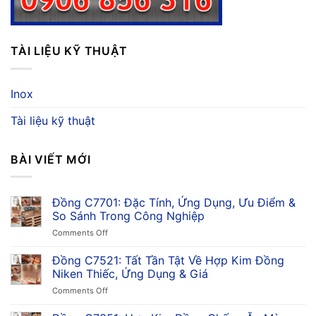
TÀI LIỆU KỸ THUẬT
Inox
Tài liệu kỹ thuật
BÀI VIẾT MỚI
Đồng C7701: Đặc Tính, Ứng Dụng, Ưu Điểm &
So Sánh Trong Công Nghiệp
on
Comments Off
Đồng
C7701:
Đồng C7521: Tất Tần Tật Về Hợp Kim Đồng
Đặc
Niken Thiếc, Ứng Dụng & Giá
Tính,
on
Comments Off
Ứng
Đồng
Dụng,
C7521: