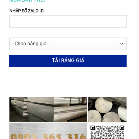
hệ
nhôm-đồng
, nổi bật với độ bền cao và khả
NHẬP SỐ ZALO ID
năng gia công tốt, nhưng để đánh giá toàn diện,
cần đặt nó bên cạnh các hợp kim nhôm khác.
Việc xem xét các đặc tính cơ học, khả năng
chống ăn mòn và ứng dụng thực tế sẽ giúp
người dùng đưa ra lựa chọn phù hợp nhất cho
nhu cầu của mình.
Nhôm 2124 thể hiện ưu thế vượt trội về độ bền
so với nhiều hợp kim nhôm khác, đặc biệt là ở
nhiệt độ cao. So với
nhôm 6061
, một hợp kim
phổ biến với khả năng hàn tốt và chống ăn mòn
cao, nhôm 2124 có độ bền kéo và độ bền chảy
cao hơn đáng kể. Ví dụ, ở nhiệt độ phòng, nhôm
2124-T4 có độ bền kéo khoảng 470 MPa, trong
khi nhôm 6061-T6 chỉ đạt khoảng 310 MPa. Tuy
nhiên, nhôm 6061 lại chiếm ưu thế về khả năng
chống ăn mòn, thích hợp cho các ứng dụng