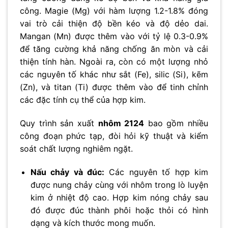
công. Magie (Mg) với hàm lượng 1.2-1.8% đóng
vai trò cải thiện độ bền kéo và độ dẻo dai.
Mangan (Mn) được thêm vào với tỷ lệ 0.3-0.9%
để tăng cường khả năng chống ăn mòn và cải
thiện tính hàn. Ngoài ra, còn có một lượng nhỏ
các nguyên tố khác như sắt (Fe), silic (Si), kẽm
(Zn), và titan (Ti) được thêm vào để tinh chỉnh
các đặc tính cụ thể của hợp kim.
Quy trình sản xuất
nhôm 2124
bao gồm nhiều
công đoạn phức tạp, đòi hỏi kỹ thuật và kiểm
soát chất lượng nghiêm ngặt.
Nấu chảy và đúc:
Các nguyên tố hợp kim
được nung chảy cùng với nhôm trong lò luyện
kim ở nhiệt độ cao. Hợp kim nóng chảy sau
đó được đúc thành phôi hoặc thỏi có hình
dạng và kích thước mong muốn.