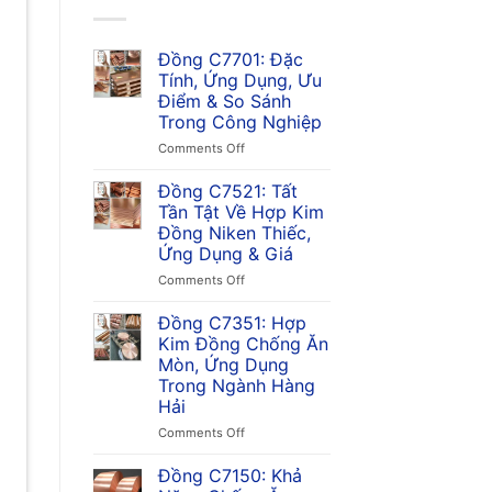
Đồng C7701: Đặc
Tính, Ứng Dụng, Ưu
Điểm & So Sánh
Trong Công Nghiệp
on
Comments Off
Đồng
C7701:
Đồng C7521: Tất
Đặc
Tần Tật Về Hợp Kim
Tính,
Đồng Niken Thiếc,
Ứng
Ứng Dụng & Giá
Dụng,
Ưu
on
Comments Off
Điểm
Đồng
&
C7521:
Đồng C7351: Hợp
So
Tất
Kim Đồng Chống Ăn
Sánh
Tần
Mòn, Ứng Dụng
Trong
Tật
Trong Ngành Hàng
Công
Về
Hải
Nghiệp
Hợp
Kim
on
Comments Off
Đồng
Đồng
Niken
C7351:
Đồng C7150: Khả
Thiếc,
Hợp