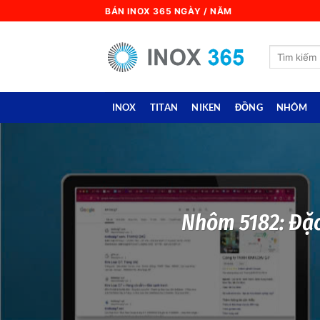
Skip
BÁN INOX 365 NGÀY / NĂM
to
content
Search
for:
INOX
TITAN
NIKEN
ĐỒNG
NHÔM
Nhôm 5182: Đặc