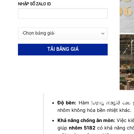
thiện tính chất cơ học.
NHẬP SỐ ZALO ID
Sắt (Fe) và Silic (Si):
Sắt và silic
lượng của chúng được kiểm soát 
hợp kim.
Fe
có thể làm giảm độ 
các vấn đề trong quá trình hàn.
Đồng (Cu) và Kẽm (Zn):
Hàm lượ
nhôm 5182
(dưới 0.15%) vì chú
trong môi trường biển.
Ảnh hưởng của thành phần hóa học 
Thành phần hóa học của
nhôm 518
Độ bền:
Hàm lượng
magiê
cao 
No thanks, I’m not int
nhôm không hóa bền nhiệt khác.
Khả năng chống ăn mòn:
Việc ki
giúp
nhôm 5182
có khả năng chốn