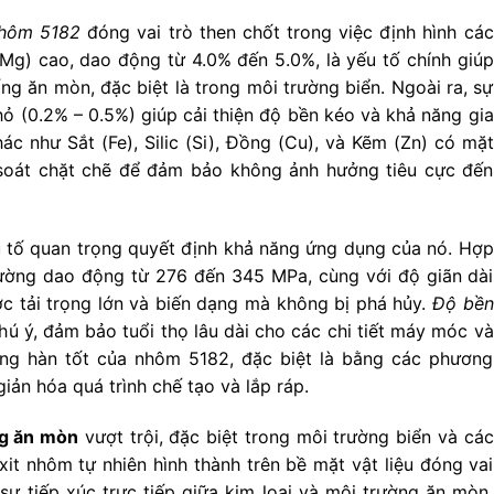
nhôm 5182
đóng vai trò then chốt trong việc định hình các
Mg) cao, dao động từ 4.0% đến 5.0%, là yếu tố chính giúp
g ăn mòn, đặc biệt là trong môi trường biển. Ngoài ra, sự
ỏ (0.2% – 0.5%) giúp cải thiện độ bền kéo và khả năng gia
ác như Sắt (Fe), Silic (Si), Đồng (Cu), và Kẽm (Zn) có mặt
 soát chặt chẽ để đảm bảo không ảnh hưởng tiêu cực đến
 tố quan trọng quyết định khả năng ứng dụng của nó. Hợp
ường dao động từ 276 đến 345 MPa, cùng với độ giãn dài
ợc tải trọng lớn và biến dạng mà không bị phá hủy.
Độ bền
 ý, đảm bảo tuổi thọ lâu dài cho các chi tiết máy móc và
năng hàn tốt của nhôm 5182, đặc biệt là bằng các phương
iản hóa quá trình chế tạo và lắp ráp.
g ăn mòn
vượt trội, đặc biệt trong môi trường biển và các
it nhôm tự nhiên hình thành trên bề mặt vật liệu đóng vai
sự tiếp xúc trực tiếp giữa kim loại và môi trường ăn mòn.