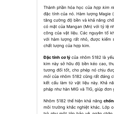
Thành phần hóa học của
hợp kim 
đặc tính của nó. Hàm lượng Magie (
tăng cường độ bền và khả năng chốn
có mặt của Mangan (Mn) với tỷ lệ nh
công của vật liệu. Các nguyên tố kh
với hàm lượng rất nhỏ, được kiểm
chất lượng của hợp kim.
Đặc tính cơ lý
của nhôm 5182 là yếu
kim này sở hữu độ bền kéo cao, th
tương đối tốt, cho phép nó chịu đư
mỏi
của nhôm 5182 cũng rất đáng chú
kết cấu làm từ vật liệu này. Khả 
pháp như hàn MIG và TIG, giúp đơn g
Nhôm 5182 thể hiện khả năng
chốn
môi trường khắc nghiệt khác. Lớp ox
trò như một lớp bảo vệ, ngăn chặn 