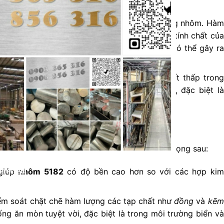
 là các nguyên tố tạp chất thường có mặt trong nhôm. Hàm
ở mức thấp để tránh ảnh hưởng tiêu cực đến tính chất của
dẻo và khả năng chống ăn mòn, trong khi
Si
có thể gây ra
ng đồng và kẽm thường được giữ ở mức rất thấp trong
ng có thể làm giảm khả năng chống ăn mòn, đặc biệt là
đến tính chất:
2
ảnh hưởng trực tiếp đến các tính chất quan trọng sau:
giúp
nhôm 5182
có độ bền cao hơn so với các hợp kim
erested!
ểm soát chặt chẽ hàm lượng các tạp chất như
đồng
và
kẽm
g ăn mòn tuyệt vời, đặc biệt là trong môi trường biển và