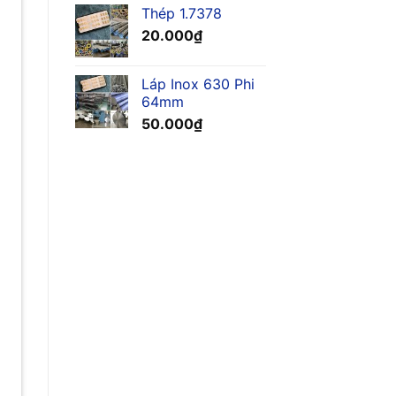
Thép 1.7378
20.000
₫
Láp Inox 630 Phi
64mm
50.000
₫