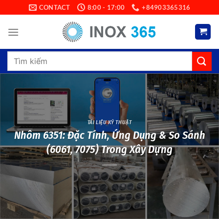
Skip
CONTACT
8:00 - 17:00
+84903365316
to
content
Search
for:
TÀI LIỆU KỸ THUẬT
Nhôm 6351: Đặc Tính, Ứng Dụng & So Sánh
(6061, 7075) Trong Xây Dựng