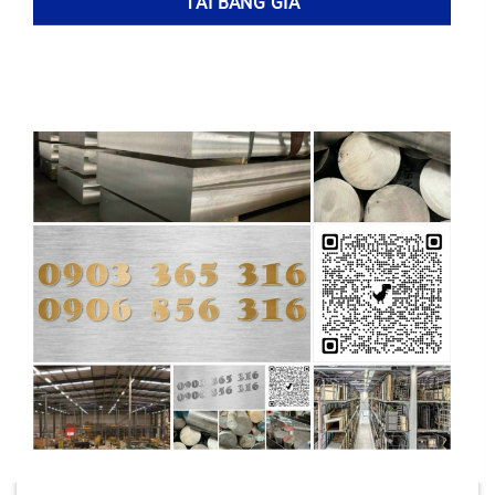
công nghiệp, đặc biệt là
nhôm 7075
với độ bền
vượt trội, để thấy sự khác biệt và lựa chọn phù
hợp.
Ưu điểm và nhược điểm khi sử dụng nhôm 6351
Việc lựa chọn
nhôm 6351
cho các ứng dụng kỹ
thuật đòi hỏi sự cân nhắc kỹ lưỡng về cả
ưu
điểm và nhược điểm
của vật liệu này so với các
lựa chọn thay thế khác. Nhôm 6351, một hợp
kim nhôm kỹ thuật cao, mang lại nhiều lợi ích
vượt trội, nhưng đồng thời cũng tồn tại một số
hạn chế nhất định cần được xem xét. Hiểu rõ
những
ưu và nhược điểm
này giúp kỹ sư và nhà
thiết kế đưa ra quyết định sáng suốt, đảm bảo
hiệu quả và độ bền của sản phẩm cuối cùng.
Ưu điểm nổi bật của nhôm 6351: