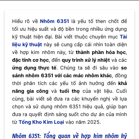
Hiểu rõ về
Nhôm 6351
là yếu tố then chốt để
tối ưu hiệu suất và độ bền trong nhiều ứng dụng
kỹ thuật hiện đại. Bài viết thuộc chuyên mục
Tài
liệu kỹ thuật
này sẽ cung cấp cái nhìn toàn diện
về hợp kim nhôm này, từ
thành phần hóa học
,
đặc tính cơ học
, đến
quy trình xử lý nhiệt
và các
ứng dụng thực tế
. Chúng ta sẽ đi sâu vào
so
sánh nhôm 6351 với các mác nhôm khác
, đồng
thời phân tích các yếu tố ảnh hưởng đến
khả
năng gia công
và
tuổi thọ
của vật liệu. Cuối
cùng, bài viết sẽ đưa ra các khuyến nghị về lựa
chọn và sử dụng nhôm 6351 hiệu quả, giúp bạn
đưa ra quyết định sáng suốt cho dự án của mình
từ
Tổng Kho Kim Loại
vào năm 2025.
Nhôm 6351: Tổng quan về hợp kim nhôm kỹ