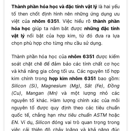
Thành phần hóa học và đặc tính vật lý
là hai yếu
tố then chốt định hình nên những ứng dụng ưu
việt của
nhôm 6351
. Việc hiểu rõ
thành phần
hóa học
giúp ta nắm bắt được
những đặc tính
vật lý
nổi bật của hợp kim, từ đó đưa ra lựa
chọn phù hợp cho từng nhu cầu sử dụng.
Thành phần hóa học của
nhôm 6351
được kiểm
soát chặt chẽ để đảm bảo các tính chất cơ học
và khả năng gia công tối ưu. Các nguyên tố hợp
kim chính trong
hợp kim nhôm 6351
bao gồm:
Silicon (Si)
,
Magnesium (Mg)
,
Sắt (Fe)
,
Đồng
(Cu)
,
Mangan (Mn)
và một lượng nhỏ các
nguyên tố khác. Hàm lượng chính xác của mỗi
nguyên tố được quy định theo các tiêu chuẩn
quốc tế, chẳng hạn như
tiêu chuẩn ASTM
hoặc
EN
. Ví dụ,
Silicon
đóng vai trò quan trọng trong
việc cải thiện độ chảy loãng và khả năng đúc