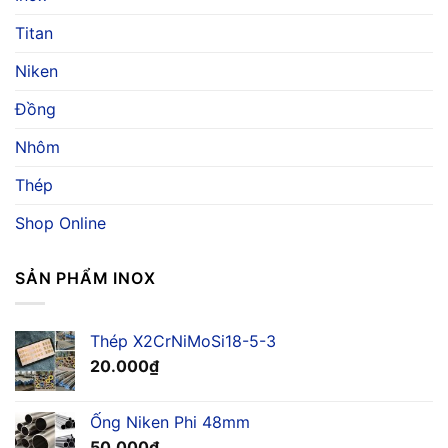
Ứng
Nước
Dụng
Titan
Biển
Và
Cho
Báo
Ngành
Niken
Giá
Hàng
Hải
Đồng
Nhôm
Thép
Shop Online
SẢN PHẨM INOX
Thép X2CrNiMoSi18-5-3
20.000
₫
Ống Niken Phi 48mm
50.000
₫