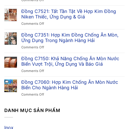
Đồng
C7701:
Đồng C7521: Tất Tần Tật Về Hợp Kim Đồng
Đặc
Niken Thiếc, Ứng Dụng & Giá
Tính,
on
Comments Off
Ứng
Đồng
Dụng,
C7521:
Đồng C7351: Hợp Kim Đồng Chống Ăn Mòn,
Ưu
Tất
Điểm
Ứng Dụng Trong Ngành Hàng Hải
Tần
&
on
Comments Off
Tật
So
Đồng
Về
Sánh
C7351:
Đồng C7150: Khả Năng Chống Ăn Mòn Nước
Hợp
Trong
Hợp
Kim
Biển Vượt Trội, Ứng Dụng Và Báo Giá
Công
Kim
Đồng
Nghiệp
on
Comments Off
Đồng
Niken
Đồng
Chống
Thiếc,
C7150:
Đồng C7060: Hợp Kim Chống Ăn Mòn Nước
Ăn
Ứng
Khả
Mòn,
Biển Cho Ngành Hàng Hải
Dụng
Năng
Ứng
&
on
Comments Off
Chống
Dụng
Giá
Đồng
Ăn
Trong
C7060:
Mòn
Ngành
Hợp
DANH MỤC SẢN PHẨM
Nước
Hàng
Kim
Biển
Hải
Chống
Vượt
Ăn
Trội,
Inox
Mòn