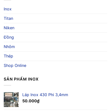
Chống
Vượt
Ăn
Trội,
Inox
Mòn
Ứng
Nước
Dụng
Titan
Biển
Và
Cho
Báo
Ngành
Niken
Giá
Hàng
Hải
Đồng
Nhôm
Thép
Shop Online
SẢN PHẨM INOX
Láp Inox 430 Phi 3,4mm
50.000
₫