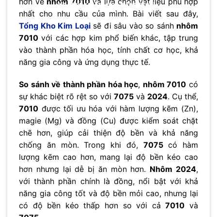
hơn về
nhôm 7010
và lựa chọn vật liệu phù hợp
No thanks, I’m not interested!
nhất cho nhu cầu của mình. Bài viết sau đây,
Tổng Kho Kim Loại
sẽ đi sâu vào so sánh
nhôm
7010
với các hợp kim phổ biến khác, tập trung
vào thành phần hóa học, tính chất cơ học, khả
năng gia công và ứng dụng thực tế.
So sánh về thành phần hóa học
,
nhôm 7010
có
sự khác biệt rõ rệt so với
7075
và
2024
. Cụ thể,
7010
được tối ưu hóa với hàm lượng kẽm (Zn),
magie (Mg) và đồng (Cu) được kiểm soát chặt
chẽ hơn, giúp cải thiện độ bền và khả năng
chống ăn mòn. Trong khi đó,
7075
có hàm
lượng kẽm cao hơn, mang lại độ bền kéo cao
hơn nhưng lại dễ bị ăn mòn hơn.
Nhôm 2024
,
với thành phần chính là đồng, nổi bật với khả
năng gia công tốt và độ bền mỏi cao, nhưng lại
có độ bền kéo thấp hơn so với cả
7010
và