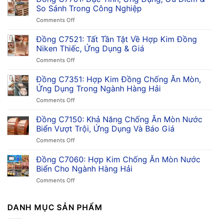
So Sánh Trong Công Nghiệp
on
Comments Off
Đồng
C7701:
Đồng C7521: Tất Tần Tật Về Hợp Kim Đồng
Đặc
Niken Thiếc, Ứng Dụng & Giá
Tính,
on
Comments Off
Ứng
Đồng
Dụng,
C7521:
Đồng C7351: Hợp Kim Đồng Chống Ăn Mòn,
Ưu
Tất
Điểm
Ứng Dụng Trong Ngành Hàng Hải
Tần
&
on
Comments Off
Tật
So
Đồng
Về
Sánh
C7351:
Đồng C7150: Khả Năng Chống Ăn Mòn Nước
Hợp
Trong
Hợp
Kim
Biển Vượt Trội, Ứng Dụng Và Báo Giá
Công
Kim
Đồng
Nghiệp
on
Comments Off
Đồng
Niken
Đồng
Chống
Thiếc,
C7150:
Đồng C7060: Hợp Kim Chống Ăn Mòn Nước
Ăn
Ứng
Khả
Mòn,
Biển Cho Ngành Hàng Hải
Dụng
Năng
Ứng
&
on
Comments Off
Chống
Dụng
Giá
Đồng
Ăn
Trong
C7060:
Mòn
Ngành
Hợp
DANH MỤC SẢN PHẨM
Nước
Hàng
Kim
Biển
Hải