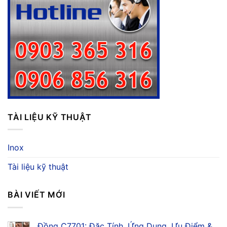
TÀI LIỆU KỸ THUẬT
Inox
Tài liệu kỹ thuật
BÀI VIẾT MỚI
Đồng C7701: Đặc Tính, Ứng Dụng, Ưu Điểm &