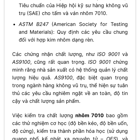
Tiêu chuẩn của Hiệp hội kỹ sư hàng không vũ
trụ (SAE) cho tấm và ván nhôm 7010.
ASTM B247
(American Society for Testing
and Materials): Quy định các yêu cầu chung
đối với hợp kim nhôm dạng rèn.
Các chứng nhận chất lượng, như
ISO 9001
và
AS9100
, cũng rất quan trọng.
ISO 9001
chứng
minh rằng nhà sản xuất có hệ thống quản lý chất
lượng hiệu quả.
AS9100
, đặc biệt quan trọng
trong ngành hàng không vũ trụ, thể hiện sự tuân
thủ các yêu cầu nghiêm ngặt về an toàn, độ tin
cậy và chất lượng sản phẩm.
Việc kiểm tra chất lượng
nhôm 7010
bao gồm
các thử nghiệm cơ học (độ bền kéo, độ bền uốn,
độ cứng), kiểm tra thành phần hóa học (sử dụng
quang phổ kế phát xạ nguyên tử –
OES
), và