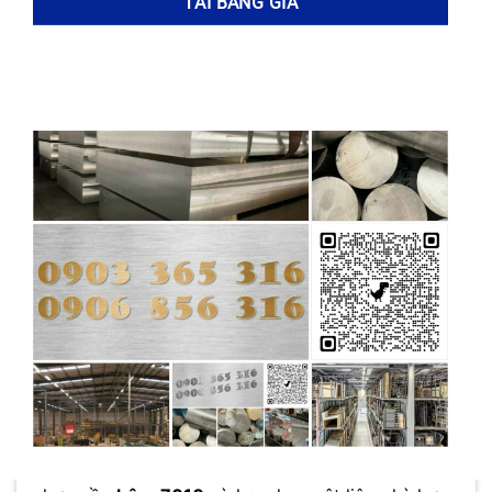
đồng thời. Do đó,
việc lựa chọn nhôm 7010
không chỉ là một quyết định về vật liệu mà còn
là một giải pháp kỹ thuật tổng thể, nhằm đảm
bảo an toàn, hiệu suất và tuổi thọ cho các
phương tiện và thiết bị hàng không vũ trụ.
Bạn có biết nhôm 7010 còn được sử dụng trong
các ứng dụng đặc biệt nào khác của ngành hàng
không vũ trụ? Xem thêm
ứng dụng của nhôm
trong ngành hàng không vũ trụ
để khám phá!
Nhôm 7010 so sánh với các hợp kim nhôm khác
(7075, 2024…)
Nhôm 7010
, một hợp kim nhôm hiệu năng cao,
thường được so sánh với các hợp kim nhôm
khác như
7075
và
2024
để làm nổi bật những
ưu điểm và ứng dụng đặc biệt của nó. Việc so
sánh này giúp người dùng có cái nhìn tổng quan