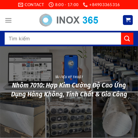
Skip
CONTACT
8:00 - 17:00
+84903365316
to
content
Search
for:
TÀI LIỆU KỸ THUẬT
Nhôm 7010: Hợp Kim Cường Độ Cao Ứng
Dụng Hàng Không, Tính Chất & Gia Công