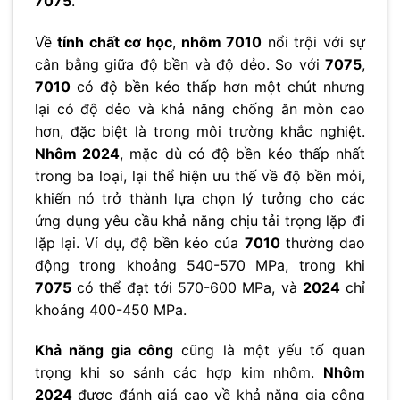
7075
.
Về
tính chất cơ học
,
nhôm 7010
nổi trội với sự
cân bằng giữa độ bền và độ dẻo. So với
7075
,
7010
có độ bền kéo thấp hơn một chút nhưng
lại có độ dẻo và khả năng chống ăn mòn cao
hơn, đặc biệt là trong môi trường khắc nghiệt.
Nhôm 2024
, mặc dù có độ bền kéo thấp nhất
trong ba loại, lại thể hiện ưu thế về độ bền mỏi,
khiến nó trở thành lựa chọn lý tưởng cho các
ứng dụng yêu cầu khả năng chịu tải trọng lặp đi
lặp lại. Ví dụ, độ bền kéo của
7010
thường dao
động trong khoảng 540-570 MPa, trong khi
7075
có thể đạt tới 570-600 MPa, và
2024
chỉ
khoảng 400-450 MPa.
Khả năng gia công
cũng là một yếu tố quan
trọng khi so sánh các hợp kim nhôm.
Nhôm
2024
được đánh giá cao về khả năng gia công