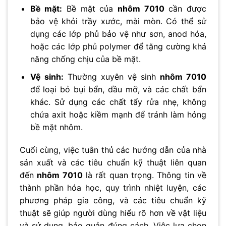
Bề mặt:
Bề mặt của
nhôm 7010
cần được
bảo vệ khỏi trầy xước, mài mòn. Có thể sử
dụng các lớp phủ bảo vệ như sơn, anod hóa,
hoặc các lớp phủ polymer để tăng cường khả
năng chống chịu của bề mặt.
Vệ sinh:
Thường xuyên vệ sinh
nhôm 7010
để loại bỏ bụi bẩn, dầu mỡ, và các chất bẩn
khác. Sử dụng các chất tẩy rửa nhẹ, không
chứa axit hoặc kiềm mạnh để tránh làm hỏng
bề mặt nhôm.
Cuối cùng, việc tuân thủ các hướng dẫn của nhà
sản xuất và các tiêu chuẩn kỹ thuật liên quan
đến
nhôm 7010
là rất quan trọng. Thông tin về
thành phần hóa học, quy trình nhiệt luyện, các
phương pháp gia công, và các tiêu chuẩn kỹ
thuật sẽ giúp người dùng hiểu rõ hơn về vật liệu
và sử dụng, bảo quản đúng cách. Việc lựa chọn