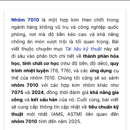
Nhôm 7010
là một hợp kim then chốt trong
ngành hàng không vũ trụ và công nghiệp quốc
phòng, nơi mà độ bền kéo cao và khả năng
chống ăn mòn vượt trội là tối quan trọng. Bài
viết thuộc chuyên mục
Tài liệu kỹ thuật
này sẽ
đi sâu vào phân tích chi tiết về
thành phần hóa
học
,
tính chất cơ học
(như độ bền, độ dẻo),
quy
trình nhiệt luyện
(T6, T76), và các
ứng dụng
cụ
thể của nhôm 7010. Chúng tôi cũng sẽ so sánh
nhôm 7010
với các hợp kim nhôm khác như
7075
và
2024
, đồng thời đánh giá
khả năng gia
công
và
kết cấu hàn
của nó. Cuối cùng, bài viết
sẽ cung cấp thông tin cập nhật về
tiêu chuẩn kỹ
thuật
mới nhất (AMS, ASTM) liên quan đến
nhôm 7010
tính đến năm 2025.