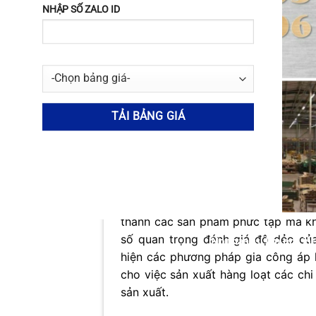
NHẬP SỐ ZALO ID
mà còn tác động trực tiếp đến quy tr
này cho phép các nhà sản xuất lựa 
khắt khe của từng ứng dụng cụ thể.
Độ bền của
nhôm 8019
thể hiện kh
(giới hạn đàn hồi) hoặc phá hủy (gi
động trong khoảng nhất định, tùy th
dụ, một số nghiên cứu chỉ ra rằng
n
kéo
cao hơn so với trạng thái ban đ
tải trọng lớn.
Độ dẻo, hay khả năng biến dạng 
thành các sản phẩm phức tạp mà kh
số quan trọng đánh giá độ dẻo của
No thanks, I’m not int
hiện các phương pháp gia công áp lự
cho việc sản xuất hàng loạt các chi
sản xuất.