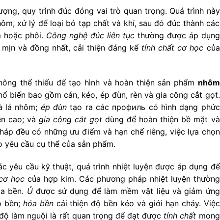
ượng, quy trình đúc đóng vai trò quan trọng. Quá trình này
m, xử lý để loại bỏ tạp chất và khí, sau đó đúc thành các
m hoặc phôi.
Công nghệ đúc liên tục
thường được áp dụng
 mịn và đồng nhất, cải thiện đáng kể
tính chất cơ học
của
hông thể thiếu để tạo hình và hoàn thiện sản phẩm
nhôm
ổ biến bao gồm cán, kéo, ép đùn, rèn và gia công cắt gọt.
à lá nhôm;
ép đùn
tạo ra các профиль có hình dạng phức
ền cao; và
gia công cắt gọt
dùng để hoàn thiện bề mặt và
áp đều có những ưu điểm và hạn chế riêng, việc lựa chọn
 yêu cầu cụ thể của sản phẩm.
c yêu cầu kỹ thuật, quá trình nhiệt luyện được áp dụng để
 cơ học
của hợp kim. Các phương pháp nhiệt luyện thường
óa bền.
Ủ
được sử dụng để làm mềm vật liệu và giảm ứng
ộ bền;
hóa bền
cải thiện độ bền kéo và giới hạn chảy. Việc
c độ làm nguội là rất quan trọng để đạt được
tính chất
mong