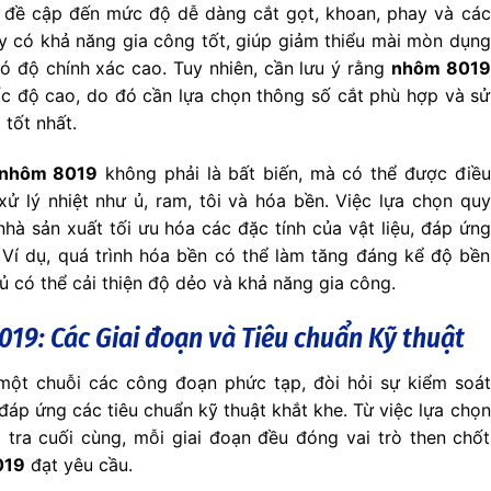
đề cập đến mức độ dễ dàng cắt gọt, khoan, phay và các
y có khả năng gia công tốt, giúp giảm thiểu mài mòn dụng
ó độ chính xác cao. Tuy nhiên, cần lưu ý rằng
nhôm 8019
tốc độ cao, do đó cần lựa chọn thông số cắt phù hợp và sử
 tốt nhất.
 nhôm 8019
không phải là bất biến, mà có thể được điều
 lý nhiệt như ủ, ram, tôi và hóa bền. Việc lựa chọn quy
nhà sản xuất tối ưu hóa các đặc tính của vật liệu, đáp ứng
Ví dụ, quá trình hóa bền có thể làm tăng đáng kể độ bền
h ủ có thể cải thiện độ dẻo và khả năng gia công.
19: Các Giai đoạn và Tiêu chuẩn Kỹ thuật
một chuỗi các công đoạn phức tạp, đòi hỏi sự kiểm soát
áp ứng các tiêu chuẩn kỹ thuật khắt khe. Từ việc lựa chọn
tra cuối cùng, mỗi giai đoạn đều đóng vai trò then chốt
019
đạt yêu cầu.