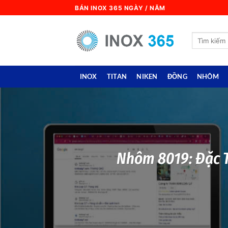
Skip
BÁN INOX 365 NGÀY / NĂM
to
content
Search
for:
INOX
TITAN
NIKEN
ĐỒNG
NHÔM
Nhôm 8019: Đặc T