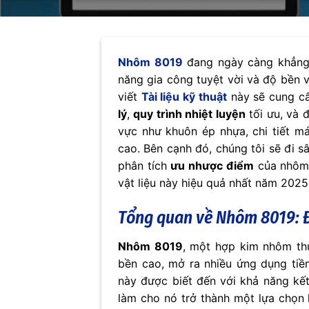
Nhôm 8019
đang ngày càng khẳng 
năng gia công tuyệt vời và độ bền v
viết
Tài liệu kỹ thuật
này sẽ cung cấ
lý
,
quy trình nhiệt luyện
tối ưu, và 
vực như khuôn ép nhựa, chi tiết má
cao. Bên cạnh đó, chúng tôi sẽ đi 
phân tích
ưu nhược điểm
của nhôm 
vật liệu này hiệu quả nhất năm 2025
Tổng quan về
Nhôm 8019
:
Nhôm 8019
, một hợp kim nhôm thu
bền cao, mở ra nhiều ứng dụng ti
này được biết đến với khả năng kế
làm cho nó trở thành một lựa chọn 