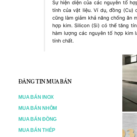
Sự hiện diện của các nguyên tố h
tính của vật liệu. Ví dụ, đồng (Cu
cũng làm giảm khả năng chống ăn mò
hợp kim. Silicon (Si) có thể tăng t
hàm lượng các nguyên tố hợp kim là
tính chất.
Việc kiểm soát chặt chẽ thành phần
yếu tố then chốt để đảm bảo chất l
thường quy định giới hạn hàm lượ
các yêu cầu về cơ tính, khả năng g
ĐĂNG TIN MUA BÁN
phần tiêu chuẩn có thể dẫn đến nhữn
đến hiệu suất và tuổi thọ của các 
MUA BÁN INOX
Tính chất Cơ học của Nhôm
MUA BÁN NHÔM
MUA BÁN ĐỒNG
Tính chất cơ học của nhôm 8019
đó
rãi của hợp kim nhôm này trong nhi
MUA BÁN THÉP
và
khả năng gia công
không chỉ ảnh