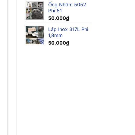
Ống Nhôm 5052
Phi 51
50.000
₫
Láp Inox 317L Phi
1,8mm
50.000
₫