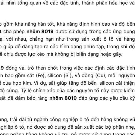
cái nhìn tổng quan về các đặc tính, thành phần hóa học và
 gồm khả năng hàn tốt, khả năng định hình cao và độ bền
ốt cho phép
nhôm 8019
được sử dụng trong các ứng dụng
lại với nhau, chẳng hạn như trong sản xuất ô tô và hàng
o giúp dễ dàng tạo ra các hình dạng phức tạp, trong khi độ
hể chịu được lực kéo mà không bị biến dạng hoặc gãy.
19
đóng vai trò then chốt trong việc xác định các đặc tính
 bao gồm sắt (Fe), silicon (Si), và đồng (Cu), mỗi nguyên
của hợp kim. Ví dụ, sắt giúp tăng độ bền, silicon cải thiện
ộ cứng. Tỷ lệ chính xác của các nguyên tố này được kiểm
 xuất để đảm bảo rằng
nhôm 8019
đáp ứng các yêu cầu kỹ
ng, trải dài từ ngành công nghiệp ô tô đến hàng không vũ
nghiệp ô tô, nó được sử dụng để sản xuất các bộ phận nhẹ,
 Trong ngành hàng không vũ trụ, nó được sử dụng trong các