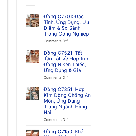
Đồng C7701: Đặc
Tính, Ứng Dụng, Ưu
Điểm & So Sánh
Trong Công Nghiệp
on
Comments Off
Đồng
C7701:
Đồng C7521: Tất
Đặc
Tần Tật Về Hợp Kim
Tính,
Đồng Niken Thiếc,
Ứng
Ứng Dụng & Giá
Dụng,
Ưu
on
Comments Off
Điểm
Đồng
&
C7521:
Đồng C7351: Hợp
So
Tất
Kim Đồng Chống Ăn
Sánh
Tần
Mòn, Ứng Dụng
Trong
Tật
Trong Ngành Hàng
Công
Về
Hải
Nghiệp
Hợp
Kim
on
Comments Off
Đồng
Đồng
Niken
C7351:
Đồng C7150: Khả
Thiếc,
Hợp