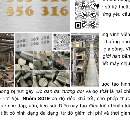
ình sản xuất và chi phí. Việc hiểu rõ các thông số kỹ thuật
chọn và sử dụng vật liệu một cách tối ưu, đáp ứng yêu cầu
ả năng chịu lực tác động mà không bị biến dạng vĩnh viễn
ới hạn bền).
Giới hạn bền kéo
của hợp kim này thường dao
uộc vào quy trình nhiệt luyện và phương pháp gia công. Ví
hôm 8019
sau khi được xử lý nhiệt có thể đạt
giới hạn bền
ầu, mở ra tiềm năng ứng dụng trong các chi tiết máy chịu
dẻo của
nhôm 8019
, cho phép vật liệu này được tạo hình
ông bị nứt gãy.
Độ dãn dài tương đối
và
độ thắt
là hai chỉ
 vật liệu.
Nhôm 8019
có độ dẻo khá tốt, cho phép thực
erested!
c như dập, uốn, kéo sợi. Điều này tạo điều kiện thuận lợi
 tiết có hình dạng đa dạng, từ đó giảm chi phí và thời gian