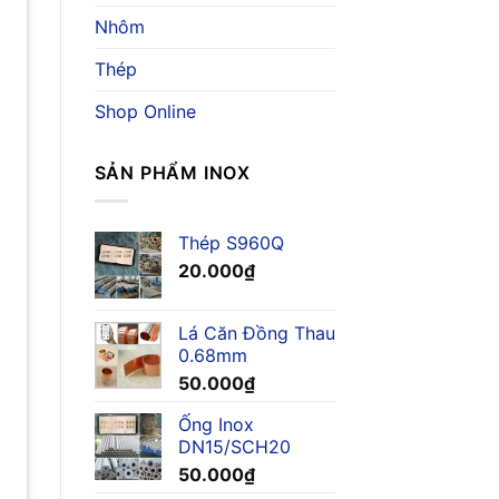
Nhôm
Thép
Shop Online
SẢN PHẨM INOX
Thép S960Q
20.000
₫
Lá Căn Đồng Thau
0.68mm
50.000
₫
Ống Inox
DN15/SCH20
50.000
₫