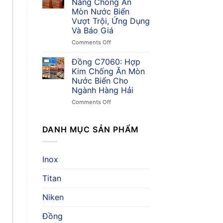
Năng Chống Ăn
Ứng
Kim
Mòn Nước Biển
Dụng
Đồng
Vượt Trội, Ứng Dụng
&
Chống
Và Báo Giá
Giá
Ăn
Mòn,
on
Comments Off
Ứng
Đồng
Dụng
C7150:
Đồng C7060: Hợp
Trong
Khả
Kim Chống Ăn Mòn
Ngành
Năng
Nước Biển Cho
Hàng
Chống
Ngành Hàng Hải
Hải
Ăn
Mòn
on
Comments Off
Nước
Đồng
Biển
C7060:
Vượt
Hợp
DANH MỤC SẢN PHẨM
Trội,
Kim
Ứng
Chống
Dụng
Ăn
Inox
Và
Mòn
Báo
Nước
Titan
Giá
Biển
Cho
Ngành
Niken
Hàng
Hải
Đồng