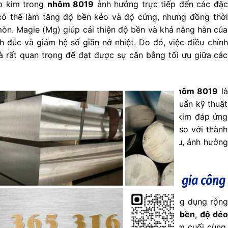
ợp kim trong
nhôm 8019
ảnh hưởng trực tiếp đến các đặc
) có thể làm tăng độ bền kéo và độ cứng, nhưng đồng thời
n. Magie (Mg) giúp cải thiện độ bền và khả năng hàn của
ính đúc và giảm hệ số giãn nở nhiệt. Do đó, việc điều chỉnh
 rất quan trọng để đạt được sự cân bằng tối ưu giữa các
 hóa học trong quá trình sản xuất
hợp kim nhôm 8019
là
CLOSE
ượng và độ tin cậy của sản phẩm. Các tiêu chuẩn kỹ thuật
THIS
ng của từng nguyên tố để đảm bảo rằng hợp kim đáp ứng
MODULE
ia công và khả năng chống ăn mòn. Sai lệch so với thành
g thay đổi đáng kể trong tính chất của vật liệu, ảnh hưởng
sản phẩm làm từ
nhôm 8019
.
 8019: Độ bền, Độ dẻo và Khả năng gia công
ng vai trò then chốt, quyết định khả năng ứng dụng rộng
ều lĩnh vực công nghiệp. Các đặc tính như
độ bền
,
độ dẻo
 hưởng đến hiệu suất và tuổi thọ của sản phẩm cuối cùng,