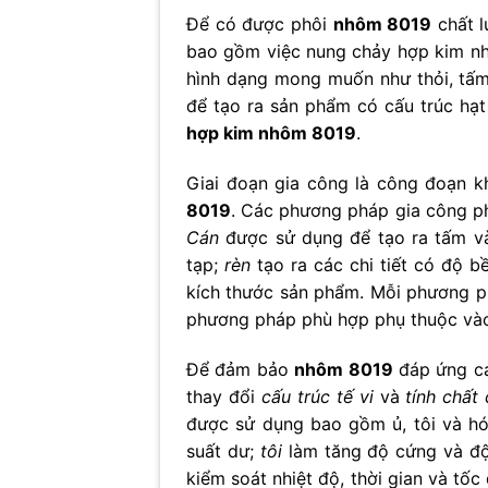
Để có được phôi
nhôm 8019
chất l
bao gồm việc nung chảy hợp kim nhô
hình dạng mong muốn như thỏi, tấ
để tạo ra sản phẩm có cấu trúc hạt
hợp kim nhôm 8019
.
Giai đoạn gia công là công đoạn k
8019
. Các phương pháp gia công ph
Cán
được sử dụng để tạo ra tấm v
tạp;
rèn
tạo ra các chi tiết có độ b
kích thước sản phẩm. Mỗi phương ph
phương pháp phù hợp phụ thuộc vào
Để đảm bảo
nhôm 8019
đáp ứng cá
thay đổi
cấu trúc tế vi
và
tính chất
được sử dụng bao gồm ủ, tôi và h
suất dư;
tôi
làm tăng độ cứng và đ
kiểm soát nhiệt độ, thời gian và tố