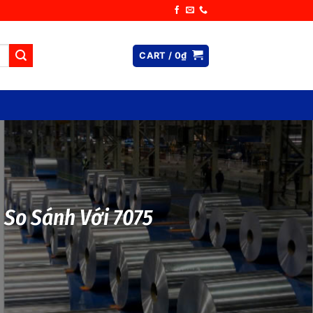
CART /
0
₫
 So Sánh Với 7075