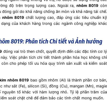
ường độ trên trọng lượng cao. Ngoài ra,
nhôm 8019
còn
ệu đóng gói do khả năng chống ăn mòn và khả năng tái chế.
m
nhôm 8019
chất lượng cao, đáp ứng các tiêu chuẩn kỹ
a dạng của khách hàng trong các ngành công nghiệp khác
ôm 8019: Phân tích Chi tiết và Ảnh hưởng
9
đóng vai trò then chốt, quyết định đến các đặc tính cơ lý
ày. Việc phân tích chi tiết thành phần hóa học không chỉ
còn cho phép tối ưu hóa quy trình sản xuất và kiểm soát
 kim nhôm 8019
bao gồm nhôm (Al) là thành phần cơ bản,
 như sắt (Fe), silicon (Si), đồng (Cu), mangan (Mn), magie
số nguyên tố khác với hàm lượng nhỏ. Tỷ lệ phần trăm của
kiểm soát chặt chẽ để đảm bảo các tính chất mong muốn.