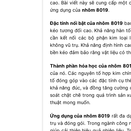
cao. Bài viết này sẽ cung cấp một 
ứng dụng của
nhôm 8019
.
Đặc tính nổi bật của nhôm 8019
bao
kéo tương đối cao. Khả năng hàn t
cần kết nối các bộ phận kim loại 
không vũ trụ. Khả năng định hình ca
bền kéo đảm bảo rằng vật liệu có t
Thành phần hóa học của nhôm 80
của nó. Các nguyên tố hợp kim chính
tố đóng góp vào các đặc tính cụ thể 
khả năng đúc, và đồng tăng cường đ
soát chặt chẽ trong quá trình sản
thuật mong muốn.
Ứng dụng của nhôm 8019
rất đa dạ
trụ và đóng gói. Trong ngành công 
giúp cải thiện hiệu quả nhiên liệu.