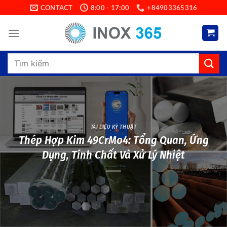
Skip
CONTACT
8:00 - 17:00
+84903365316
to
content
Search
for:
TÀI LIỆU KỸ THUẬT
Thép Hợp Kim 49CrMo4: Tổng Quan, Ứng
Dụng, Tính Chất Và Xử Lý Nhiệt