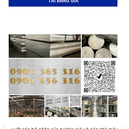
bảo độ bền và khả năng chống mài mòn trong
quá trình sử dụng.
Trong ngành
công nghiệp ô tô
,
thép 49CrMo4
được ứng dụng rộng rãi để sản xuất các bộ
phận quan trọng của động cơ như
trục khuỷu
và
thanh truyền
. Những chi tiết này phải chịu tải
trọng và áp lực lớn trong quá trình hoạt động
của động cơ. Việc sử dụng
thép 49CrMo4
đảm
bảo độ bền và tuổi thọ của động cơ, góp phần
nâng cao hiệu suất và độ tin cậy của xe.
Ngoài ra,
thép 49CrMo4
còn có những đóng
góp đáng kể trong ngành
hàng không
và
năng
lượng
. Trong ngành hàng không, nó được sử
dụng để chế tạo các chi tiết máy bay chịu tải
trọng lớn và nhiệt độ cao. Trong ngành năng
lượng,
thép 49CrMo4
được ứng dụng trong sản