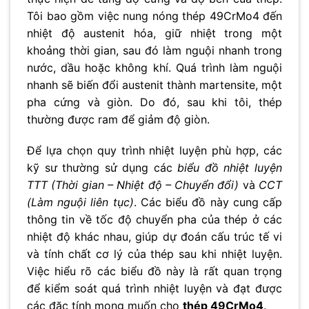
Tôi bao gồm việc nung nóng thép 49CrMo4 đến
nhiệt độ austenit hóa, giữ nhiệt trong một
khoảng thời gian, sau đó làm nguội nhanh trong
nước, dầu hoặc không khí. Quá trình làm nguội
nhanh sẽ biến đổi austenit thành martensite, một
pha cứng và giòn. Do đó, sau khi tôi, thép
thường được ram để giảm độ giòn.
Để lựa chọn quy trình nhiệt luyện phù hợp, các
kỹ sư thường sử dụng các
biểu đồ nhiệt luyện
TTT (Thời gian – Nhiệt độ – Chuyển đổi)
và
CCT
(Làm nguội liên tục)
. Các biểu đồ này cung cấp
thông tin về tốc độ chuyển pha của thép ở các
nhiệt độ khác nhau, giúp dự đoán cấu trúc tế vi
và tính chất cơ lý của thép sau khi nhiệt luyện.
Việc hiểu rõ các biểu đồ này là rất quan trọng
để kiểm soát quá trình nhiệt luyện và đạt được
các đặc tính mong muốn cho
thép 49CrMo4
.