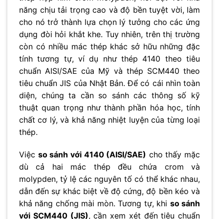
năng chịu tải trọng cao và độ bền tuyệt vời, làm
cho nó trở thành lựa chọn lý tưởng cho các ứng
dụng đòi hỏi khắt khe. Tuy nhiên, trên thị trường
còn có nhiều mác thép khác sở hữu những đặc
tính tương tự, ví dụ như thép 4140 theo tiêu
chuẩn AISI/SAE của Mỹ và thép SCM440 theo
tiêu chuẩn JIS của Nhật Bản. Để có cái nhìn toàn
diện, chúng ta cần so sánh các thông số kỹ
thuật quan trọng như thành phần hóa học, tính
chất cơ lý, và khả năng nhiệt luyện của từng loại
thép.
Việc
so sánh với 4140 (AISI/SAE)
cho thấy mặc
dù cả hai mác thép đều chứa crom và
molypden, tỷ lệ các nguyên tố có thể khác nhau,
dẫn đến sự khác biệt về độ cứng, độ bền kéo và
khả năng chống mài mòn. Tương tự, khi
so sánh
với SCM440 (JIS)
, cần xem xét đến tiêu chuẩn