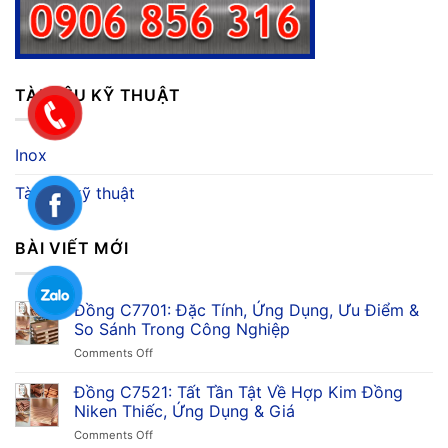
TÀI LIỆU KỸ THUẬT
Inox
Tài liệu kỹ thuật
BÀI VIẾT MỚI
Đồng C7701: Đặc Tính, Ứng Dụng, Ưu Điểm &
So Sánh Trong Công Nghiệp
on
Comments Off
Đồng
C7701:
Đồng C7521: Tất Tần Tật Về Hợp Kim Đồng
Đặc
Niken Thiếc, Ứng Dụng & Giá
Tính,
on
Comments Off
Ứng