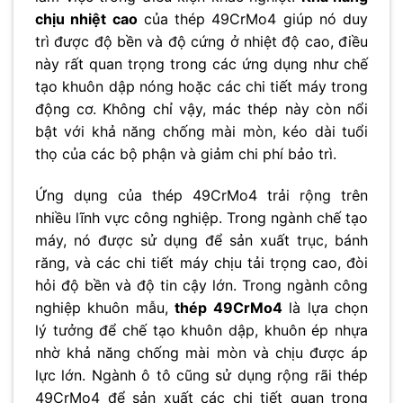
chịu nhiệt cao
của thép 49CrMo4 giúp nó duy
trì được độ bền và độ cứng ở nhiệt độ cao, điều
này rất quan trọng trong các ứng dụng như chế
tạo khuôn dập nóng hoặc các chi tiết máy trong
động cơ. Không chỉ vậy, mác thép này còn nổi
bật với khả năng chống mài mòn, kéo dài tuổi
thọ của các bộ phận và giảm chi phí bảo trì.
Ứng dụng của thép 49CrMo4 trải rộng trên
nhiều lĩnh vực công nghiệp. Trong ngành chế tạo
máy, nó được sử dụng để sản xuất trục, bánh
răng, và các chi tiết máy chịu tải trọng cao, đòi
hỏi độ bền và độ tin cậy lớn. Trong ngành công
nghiệp khuôn mẫu,
thép 49CrMo4
là lựa chọn
lý tưởng để chế tạo khuôn dập, khuôn ép nhựa
nhờ khả năng chống mài mòn và chịu được áp
lực lớn. Ngành ô tô cũng sử dụng rộng rãi thép
49CrMo4 để sản xuất các chi tiết quan trọng