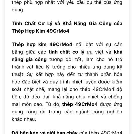
thép phù hợp nhất với yêu cầu cụ thể của ứng
dụng.
Tính Chất Cơ Lý và Khả Năng Gia Công của
Thép Hợp Kim 49CrMo4
Thép hợp kim 49CrMo4
nổi bật với sự cân
bằng giữa các
tính chất cơ lý
ưu việt và
khả
năng gia công
tương đối tốt, làm cho nó trở
thành vật liệu lý tưởng cho nhiều ứng dụng kỹ
thuật. Sự kết hợp này đến từ thành phần hóa
học đặc biệt và quy trình nhiệt luyện được kiểm
soát chặt chẽ, mang lại cho thép 49CrMo4 độ
bền, độ dẻo dai, khả năng chịu nhiệt và chống
mài mòn cao. Từ đó,
thép 49CrMo4
được ứng
dụng rộng rãi trong các ngành công nghiệp
khác nhau.
Độ bền kéo và giới hạn chảy
của thép 49CrMo4