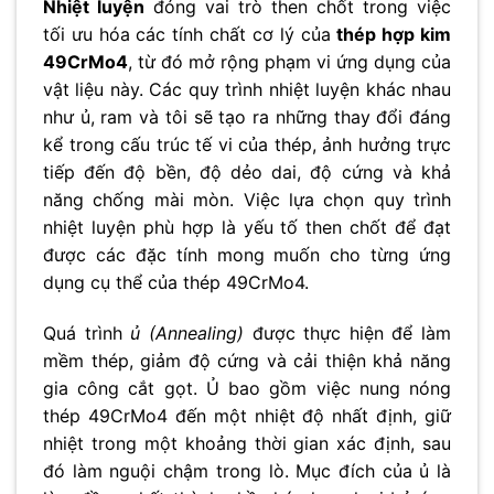
Nhiệt luyện
đóng vai trò then chốt trong việc
tối ưu hóa các tính chất cơ lý của
thép hợp kim
49CrMo4
, từ đó mở rộng phạm vi ứng dụng của
vật liệu này. Các quy trình nhiệt luyện khác nhau
như ủ, ram và tôi sẽ tạo ra những thay đổi đáng
kể trong cấu trúc tế vi của thép, ảnh hưởng trực
tiếp đến độ bền, độ dẻo dai, độ cứng và khả
năng chống mài mòn. Việc lựa chọn quy trình
nhiệt luyện phù hợp là yếu tố then chốt để đạt
được các đặc tính mong muốn cho từng ứng
dụng cụ thể của thép 49CrMo4.
Quá trình
ủ (Annealing)
được thực hiện để làm
mềm thép, giảm độ cứng và cải thiện khả năng
gia công cắt gọt. Ủ bao gồm việc nung nóng
thép 49CrMo4 đến một nhiệt độ nhất định, giữ
nhiệt trong một khoảng thời gian xác định, sau
đó làm nguội chậm trong lò. Mục đích của ủ là