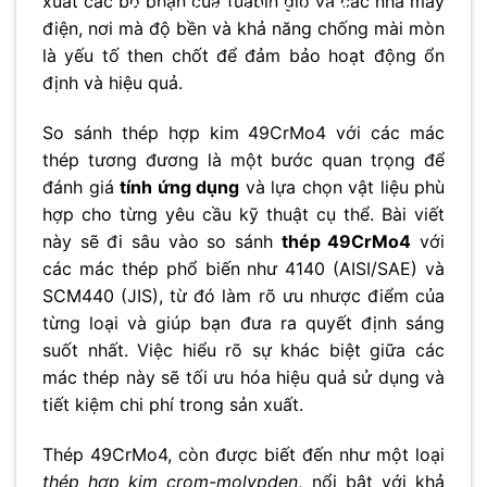
xuất các bộ phận của tuabin gió và các nhà máy
No thanks, I’m not interested!
điện, nơi mà độ bền và khả năng chống mài mòn
là yếu tố then chốt để đảm bảo hoạt động ổn
định và hiệu quả.
So sánh thép hợp kim 49CrMo4 với các mác
thép tương đương là một bước quan trọng để
đánh giá
tính ứng dụng
và lựa chọn vật liệu phù
hợp cho từng yêu cầu kỹ thuật cụ thể. Bài viết
này sẽ đi sâu vào so sánh
thép 49CrMo4
với
các mác thép phổ biến như 4140 (AISI/SAE) và
SCM440 (JIS), từ đó làm rõ ưu nhược điểm của
từng loại và giúp bạn đưa ra quyết định sáng
suốt nhất. Việc hiểu rõ sự khác biệt giữa các
mác thép này sẽ tối ưu hóa hiệu quả sử dụng và
tiết kiệm chi phí trong sản xuất.
Thép 49CrMo4, còn được biết đến như một loại
thép hợp kim crom-molypden
, nổi bật với khả