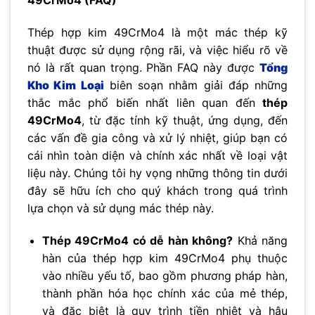
49CrMo4 (FAQ)
Thép hợp kim 49CrMo4 là một mác thép kỹ
thuật được sử dụng rộng rãi, và việc hiểu rõ về
nó là rất quan trọng. Phần FAQ này được
Tổng
Kho Kim Loại
biên soạn nhằm giải đáp những
thắc mắc phổ biến nhất liên quan đến
thép
49CrMo4
, từ đặc tính kỹ thuật, ứng dụng, đến
các vấn đề gia công và xử lý nhiệt, giúp bạn có
cái nhìn toàn diện và chính xác nhất về loại vật
liệu này. Chúng tôi hy vọng những thông tin dưới
đây sẽ hữu ích cho quý khách trong quá trình
lựa chọn và sử dụng mác thép này.
Thép 49CrMo4 có dễ hàn không?
Khả năng
hàn của thép hợp kim 49CrMo4 phụ thuộc
vào nhiều yếu tố, bao gồm phương pháp hàn,
thành phần hóa học chính xác của mẻ thép,
và đặc biệt là quy trình tiền nhiệt và hậu