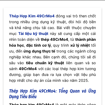
Thép Hợp Kim 49CrMo4
đóng vai trò then chốt
trong nhiều ứng dụng kỹ thuật, đòi hỏi độ bền
và khả năng chịu tải cao. Bài viết thuộc chuyên
mục
Tài liệu kỹ thuật
này sẽ cung cấp một cái
nhìn toàn diện về
thép 49CrMo4
, từ
thành phần
hóa học
,
đặc tính cơ lý
, quy trình
xử lý nhiệt
tối
ưu, đến
ứng dụng thực tế
trong các ngành công
nghiệp khác nhau. Bên cạnh đó, chúng tôi sẽ đi
sâu vào
tiêu chuẩn kỹ thuật
liên quan và so
sánh
49CrMo4
với các loại thép hợp kim tương
đương, giúp bạn đưa ra lựa chọn vật liệu phù
hợp nhất cho dự án của mình vào năm 2025.
Thép Hợp Kim 49CrMo4: Tổng Quan và Ứng
Dụng Tiêu Biểu
Thép hợp kim 49CrMo4
là một mác thép công