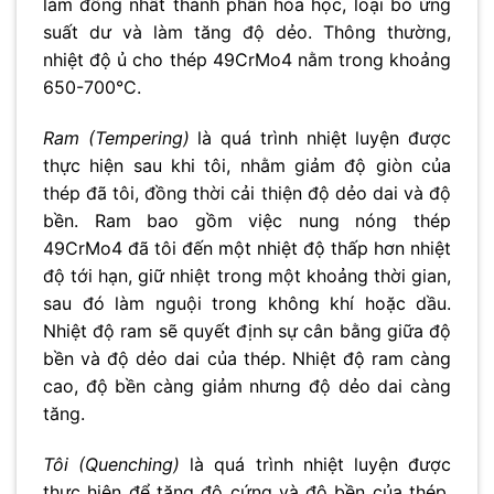
làm đồng nhất thành phần hóa học, loại bỏ ứng
suất dư và làm tăng độ dẻo. Thông thường,
nhiệt độ ủ cho thép 49CrMo4 nằm trong khoảng
650-700°C.
Ram (Tempering)
là quá trình nhiệt luyện được
thực hiện sau khi tôi, nhằm giảm độ giòn của
thép đã tôi, đồng thời cải thiện độ dẻo dai và độ
bền. Ram bao gồm việc nung nóng thép
49CrMo4 đã tôi đến một nhiệt độ thấp hơn nhiệt
độ tới hạn, giữ nhiệt trong một khoảng thời gian,
sau đó làm nguội trong không khí hoặc dầu.
Nhiệt độ ram sẽ quyết định sự cân bằng giữa độ
bền và độ dẻo dai của thép. Nhiệt độ ram càng
cao, độ bền càng giảm nhưng độ dẻo dai càng
tăng.
Tôi (Quenching)
là quá trình nhiệt luyện được
thực hiện để tăng độ cứng và độ bền của thép.