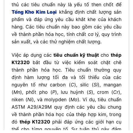
thủ các tiêu chuẩn này là yếu tố then chốt để
Tổng Kho Kim Loại
khẳng định chất lượng sản
phẩm và đáp ứng yêu cầu khắt khe của khách
hàng. Các tiêu chuẩn này bao gồm các yêu cầu
về thành phần hóa học, tính chất cơ lý, quy trình
sản xuất, và các thử nghiệm chất lượng.
Việc áp dụng các
tiêu chuẩn kỹ thuật
cho
thép
K12320
bắt đầu từ việc kiểm soát chặt chẽ
thành phần hóa học. Tiêu chuẩn thường quy
định hàm lượng tối đa và tối thiểu của các
nguyên tố như carbon (
C
), silic (
Si
), mangan
(
Mn
), phốt pho (
P
), lưu huỳnh (
S
), crom (
Cr
),
niken (
Ni
), và molypden (
Mo
). Ví dụ, tiêu chuẩn
ASTM A29/A29M quy định các yêu cầu chung
về thành phần hóa học của thép hợp kim, trong
đó
thép K12320
phải đáp ứng các giới hạn cụ
thể cho từng nguyên tố. Sự tuân thủ này đảm