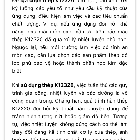
Để
lựa chọn thép K12320
phù hợp, cần xem xét
kỹ lưỡng các yếu tố như yêu cầu kỹ thuật của
ứng dụng, điều kiện làm việc và các tiêu chuẩn
chất lượng. Ví dụ, nếu ứng dụng đòi hỏi khả
năng chịu mài mòn cao, cần ưu tiên các mác
thép K12320 đã qua xử lý nhiệt luyện phù hợp.
Ngược lại, nếu môi trường làm việc có tính ăn
mòn cao, cần lựa chọn các sản phẩm thép có
lớp phủ bảo vệ hoặc thành phần hợp kim đặc
biệt.
Khi
sử dụng thép K12320
, việc tuân thủ các quy
trình gia công, nhiệt luyện và bảo dưỡng là vô
cùng quan trọng. Chẳng hạn, quá trình hàn thép
K12320 đòi hỏi kỹ thuật hàn chuyên dụng để
tránh hiện tượng nứt hoặc giảm độ bền. Tương
tự, việc nhiệt luyện không đúng cách có thể làm
thay đổi đáng kể tính chất cơ lý của thép, ảnh
hưởng đến hiệu suất và tuổi thọ của sản phẩm.