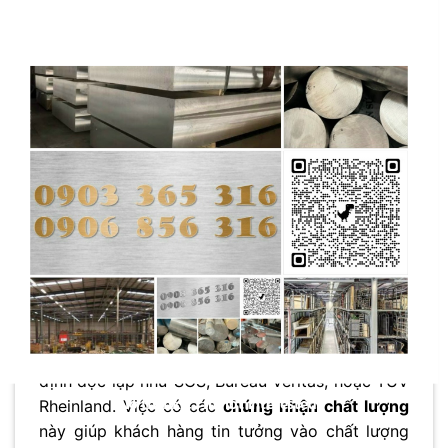
Kiểm tra không phá hủy (NDT):
Sử dụng các
phương pháp như siêu âm, chụp X-quang,
hoặc kiểm tra bằng chất lỏng thẩm thấu để
phát hiện các khuyết tật bên trong và trên bề
mặt vật liệu mà không làm hỏng mẫu.
Kiểm tra kích thước và hình dạng:
Đảm bảo
kích thước và hình dạng của sản phẩm đáp
ứng yêu cầu kỹ thuật.
Chứng nhận chất lượng
là bằng chứng khách
quan cho thấy
thép K12320
đáp ứng các yêu
cầu của tiêu chuẩn kỹ thuật. Các chứng nhận
phổ biến bao gồm ISO 9001 (hệ thống quản lý
chất lượng), chứng nhận từ các tổ chức kiểm
định độc lập như SGS, Bureau Veritas, hoặc TUV
No thanks, I’m not interested!
Rheinland. Việc có các
chứng nhận chất lượng
này giúp khách hàng tin tưởng vào chất lượng