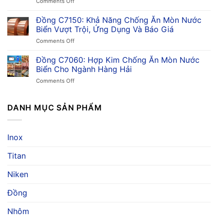
on
Comments Off
Tật
So
Đồng
Về
Sánh
C7351:
Đồng C7150: Khả Năng Chống Ăn Mòn Nước
Hợp
Trong
Hợp
Kim
Biển Vượt Trội, Ứng Dụng Và Báo Giá
Công
Kim
Đồng
Nghiệp
on
Comments Off
Đồng
Niken
Đồng
Chống
Thiếc,
C7150:
Đồng C7060: Hợp Kim Chống Ăn Mòn Nước
Ăn
Ứng
Khả
Mòn,
Biển Cho Ngành Hàng Hải
Dụng
Năng
Ứng
&
on
Comments Off
Chống
Dụng
Giá
Đồng
Ăn
Trong
C7060:
Mòn
Ngành
Hợp
DANH MỤC SẢN PHẨM
Nước
Hàng
Kim
Biển
Hải
Chống
Vượt
Ăn
Trội,
Inox
Mòn
Ứng
Nước
Dụng
Titan
Biển
Và
Cho
Báo
Ngành
Niken
Giá
Hàng
Hải
Đồng
Nhôm