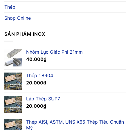
Thép
Shop Online
SẢN PHẨM INOX
Nhôm Lục Giác Phi 21mm
40.000
₫
Thép 1.8904
20.000
₫
Láp Thép SUP7
20.000
₫
Thép AISI, ASTM, UNS X65 Thép Tiêu Chuẩn
Mỹ