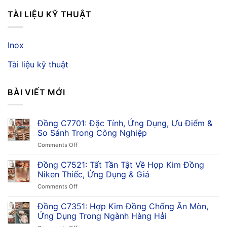
TÀI LIỆU KỸ THUẬT
Inox
Tài liệu kỹ thuật
BÀI VIẾT MỚI
Đồng C7701: Đặc Tính, Ứng Dụng, Ưu Điểm &
So Sánh Trong Công Nghiệp
on
Comments Off
Đồng
C7701:
Đồng C7521: Tất Tần Tật Về Hợp Kim Đồng
Đặc
Niken Thiếc, Ứng Dụng & Giá
Tính,
on
Comments Off
Ứng
Đồng
Dụng,
C7521:
Đồng C7351: Hợp Kim Đồng Chống Ăn Mòn,
Ưu
Tất
Điểm
Ứng Dụng Trong Ngành Hàng Hải
Tần
&