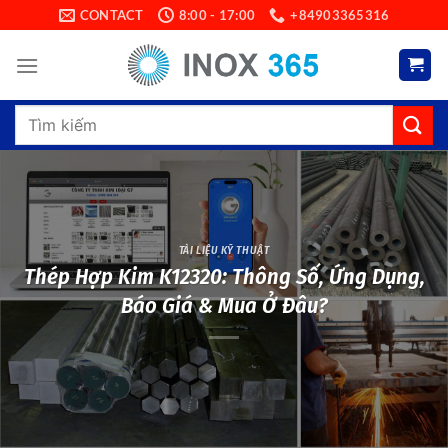
Skip
CONTACT
8:00 - 17:00
+84903365316
to
content
Search
for:
TÀI LIỆU KỸ THUẬT
Thép Hợp Kim K12320: Thông Số, Ứng Dụng,
Báo Giá & Mua Ở Đâu?