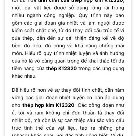
tối ưu hóa
tính chất của thép hợp kim K12320
,
một loại vật liệu được sử dụng rộng rãi trong
nhiều ngành công nghiệp. Quy trình này bao
gồm các giai đoạn gia nhiệt và làm nguội được
kiểm soát chặt chẽ, từ đó thay đổi cấu trúc tế vi
của thép, dẫn đến sự cải thiện đáng kể về độ
bền, độ dẻo, độ cứng và khả năng chống mài
mòn. Hiểu rõ quy trình nhiệt luyện và ảnh hưởng
của nó là vô cùng quan trọng để khai thác tối đa
tiềm năng của
thép K12320
trong các ứng dụng
khác nhau.
Để hiểu rõ hơn về sự thay đổi tính chất, cần nắm
vững các giai đoạn nhiệt luyện cơ bản áp dụng
cho
thép hợp kim K12320
. Các công đoạn như
ủ, tôi và ram không chỉ đơn thuần là thay đổi
nhiệt độ, mà còn là sự can thiệp sâu sắc vào cấu
trúc tinh thể của vật liệu, tạo ra những pha
(phase) khác nhau với đặc tính riêng biệt. Ví dụ,