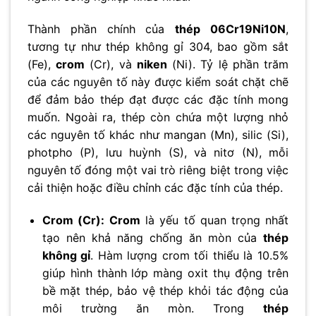
Thành phần chính của
thép 06Cr19Ni10N
,
tương tự như thép không gỉ 304, bao gồm sắt
(Fe),
crom
(Cr), và
niken
(Ni). Tỷ lệ phần trăm
của các nguyên tố này được kiểm soát chặt chẽ
để đảm bảo thép đạt được các đặc tính mong
muốn. Ngoài ra, thép còn chứa một lượng nhỏ
các nguyên tố khác như mangan (Mn), silic (Si),
photpho (P), lưu huỳnh (S), và nitơ (N), mỗi
nguyên tố đóng một vai trò riêng biệt trong việc
cải thiện hoặc điều chỉnh các đặc tính của thép.
Crom (Cr):
Crom
là yếu tố quan trọng nhất
tạo nên khả năng chống ăn mòn của
thép
không gỉ
. Hàm lượng crom tối thiểu là 10.5%
giúp hình thành lớp màng oxit thụ động trên
bề mặt thép, bảo vệ thép khỏi tác động của
môi trường ăn mòn. Trong
thép