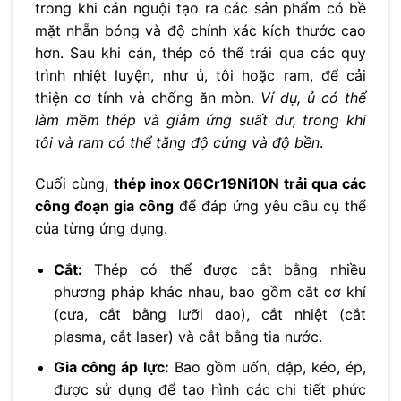
trong khi cán nguội tạo ra các sản phẩm có bề
mặt nhẵn bóng và độ chính xác kích thước cao
hơn. Sau khi cán, thép có thể trải qua các quy
trình nhiệt luyện, như ủ, tôi hoặc ram, để cải
thiện cơ tính và chống ăn mòn.
Ví dụ, ủ có thể
làm mềm thép và giảm ứng suất dư, trong khi
tôi và ram có thể tăng độ cứng và độ bền
.
Cuối cùng,
thép inox 06Cr19Ni10N trải qua các
công đoạn gia công
để đáp ứng yêu cầu cụ thể
của từng ứng dụng.
Cắt:
Thép có thể được cắt bằng nhiều
phương pháp khác nhau, bao gồm cắt cơ khí
(cưa, cắt bằng lưỡi dao), cắt nhiệt (cắt
plasma, cắt laser) và cắt bằng tia nước.
Gia công áp lực:
Bao gồm uốn, dập, kéo, ép,
được sử dụng để tạo hình các chi tiết phức