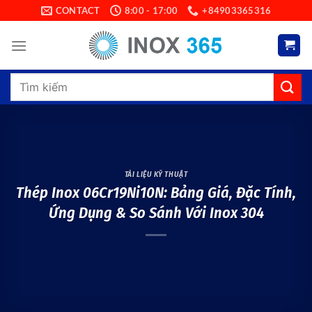
Skip
CONTACT
8:00 - 17:00
+84903365316
to
content
Search
for:
TÀI LIỆU KỸ THUẬT
Thép Inox 06Cr19Ni10N: Bảng Giá, Đặc Tính,
Ứng Dụng & So Sánh Với Inox 304