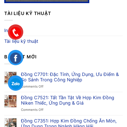
TÀI LIỆU KỸ THUẬT
Inox
Tài liệu kỹ thuật
BÀI VIẾT MỚI
Đồng C7701: Đặc Tính, Ứng Dụng, Ưu Điểm &
So Sánh Trong Công Nghiệp
on
Comments Off
Đồng
C7701:
Đồng C7521: Tất Tần Tật Về Hợp Kim Đồng
Đặc
Niken Thiếc, Ứng Dụng & Giá
Tính,
on
Comments Off
Ứng
Đồng
Dụng,
C7521:
Đồng C7351: Hợp Kim Đồng Chống Ăn Mòn,
Ưu
Tất
Điểm
Ứng Dụng Trong Ngành Hàng Hải