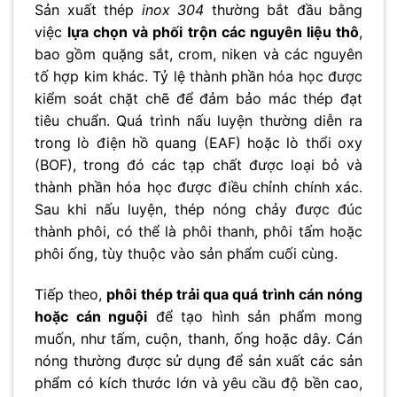
Sản xuất thép
inox 304
thường bắt đầu bằng
việc
lựa chọn và phối trộn các nguyên liệu thô
,
bao gồm quặng sắt, crom, niken và các nguyên
tố hợp kim khác. Tỷ lệ thành phần hóa học được
kiểm soát chặt chẽ để đảm bảo mác thép đạt
tiêu chuẩn. Quá trình nấu luyện thường diễn ra
trong lò điện hồ quang (EAF) hoặc lò thổi oxy
(BOF), trong đó các tạp chất được loại bỏ và
thành phần hóa học được điều chỉnh chính xác.
Sau khi nấu luyện, thép nóng chảy được đúc
thành phôi, có thể là phôi thanh, phôi tấm hoặc
phôi ống, tùy thuộc vào sản phẩm cuối cùng.
Tiếp theo,
phôi thép trải qua quá trình cán nóng
hoặc cán nguội
để tạo hình sản phẩm mong
muốn, như tấm, cuộn, thanh, ống hoặc dây. Cán
nóng thường được sử dụng để sản xuất các sản
phẩm có kích thước lớn và yêu cầu độ bền cao,