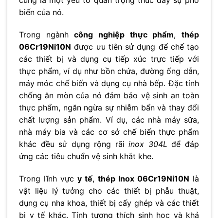
cũng là một yếu tố quan trọng thúc đẩy sự phổ
biến của nó.
Trong ngành
công nghiệp thực phẩm
,
thép
06Cr19Ni10N
được ưu tiên sử dụng để chế tạo
các thiết bị và dụng cụ tiếp xúc trực tiếp với
thực phẩm, ví dụ như bồn chứa, đường ống dẫn,
máy móc chế biến và dụng cụ nhà bếp. Đặc tính
chống ăn mòn của nó đảm bảo vệ sinh an toàn
thực phẩm, ngăn ngừa sự nhiễm bẩn và thay đổi
chất lượng sản phẩm. Ví dụ, các nhà máy sữa,
nhà máy bia và các cơ sở chế biến thực phẩm
khác đều sử dụng rộng rãi
inox 304L
để đáp
ứng các tiêu chuẩn vệ sinh khắt khe.
Trong lĩnh vực
y tế
,
thép Inox 06Cr19Ni10N
là
vật liệu lý tưởng cho các thiết bị phẫu thuật,
dụng cụ nha khoa, thiết bị cấy ghép và các thiết
bị y tế khác. Tính tương thích sinh học và khả