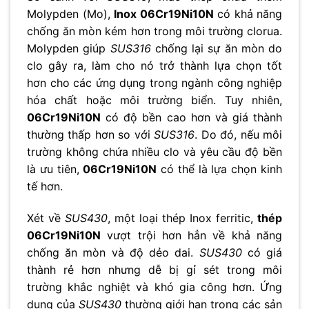
Molypden (Mo),
Inox 06Cr19Ni10N
có khả năng
chống ăn mòn kém hơn trong môi trường clorua.
Molypden giúp
SUS316
chống lại sự ăn mòn do
clo gây ra, làm cho nó trở thành lựa chọn tốt
hơn cho các ứng dụng trong ngành công nghiệp
hóa chất hoặc môi trường biển. Tuy nhiên,
06Cr19Ni10N
có độ bền cao hơn và giá thành
thường thấp hơn so với
SUS316
. Do đó, nếu môi
trường không chứa nhiều clo và yêu cầu độ bền
là ưu tiên,
06Cr19Ni10N
có thể là lựa chọn kinh
tế hơn.
Xét về
SUS430
, một loại thép Inox ferritic,
thép
06Cr19Ni10N
vượt trội hơn hẳn về khả năng
chống ăn mòn và độ dẻo dai.
SUS430
có giá
thành rẻ hơn nhưng dễ bị gỉ sét trong môi
trường khắc nghiệt và khó gia công hơn. Ứng
dụng của
SUS430
thường giới hạn trong các sản