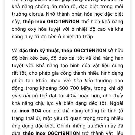
khả năng chống ăn mòn rỗ, đặc biệt trong môi
trường clorua. Nhờ thành phần hóa học đặc biệt
này,
thép Inox 06Cr19Ni10N
thể hiện khả năng
chống oxy hóa tuyệt vời ở nhiệt độ cao và khả
năng duy trì độ bền ở nhiệt độ thấp.
Về
đặc tính kỹ thuật
,
thép 06Cr19Ni10N
sở hữu
độ bền kéo cao, độ dẻo dai tốt và khả năng hàn
tuyệt vời. Khả năng tạo hình của vật liệu cũng
rất tốt, cho phép gia công thành nhiều hình dạng
phức tạp khác nhau.
Độ bền kéo
thường dao
động trong khoảng 500-700 MPa, trong khi
độ
giãn dài
có thể đạt tới 40% hoặc hơn, cho thấy
khả năng chịu lực và biến dạng dẻo tốt. Ngoài
ra,
inox 304
còn có khả năng chống từ tính (ở
trạng thái ủ), một yếu tố quan trọng trong nhiều
ứng dụng đặc biệt. Chính những ưu điểm này đã
đưa
thép Inox 06Cr19Ni10N
trở thành vật liệu