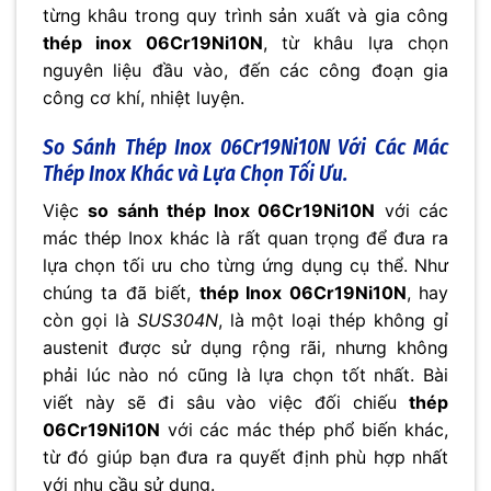
từng khâu trong quy trình sản xuất và gia công
thép inox 06Cr19Ni10N
, từ khâu lựa chọn
nguyên liệu đầu vào, đến các công đoạn gia
công cơ khí, nhiệt luyện.
So Sánh Thép Inox 06Cr19Ni10N Với Các Mác
Thép Inox Khác và Lựa Chọn Tối Ưu.
Việc
so sánh thép Inox 06Cr19Ni10N
với các
mác thép Inox khác là rất quan trọng để đưa ra
lựa chọn tối ưu cho từng ứng dụng cụ thể. Như
chúng ta đã biết,
thép Inox 06Cr19Ni10N
, hay
còn gọi là
SUS304N
, là một loại thép không gỉ
austenit được sử dụng rộng rãi, nhưng không
phải lúc nào nó cũng là lựa chọn tốt nhất. Bài
viết này sẽ đi sâu vào việc đối chiếu
thép
06Cr19Ni10N
với các mác thép phổ biến khác,
từ đó giúp bạn đưa ra quyết định phù hợp nhất
với nhu cầu sử dụng.