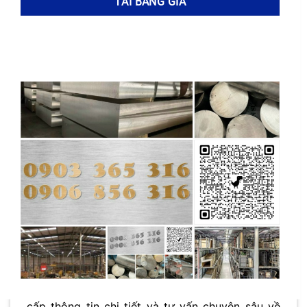
cao:
Mặc dù có khả năng chống ăn mòn tốt,
thép 06Cr19Ni10N
có thể bị ăn mòn cục bộ
(pitting corrosion) trong môi trường chứa
hàm lượng clo quá cao và kéo dài. Cần có
biện pháp bảo vệ bổ sung trong các ứng
dụng này.
Khả năng dẫn nhiệt kém:
So với các kim loại
như đồng và nhôm,
thép 06Cr19Ni10N
có
khả năng dẫn nhiệt kém hơn, có thể ảnh
hưởng đến hiệu suất của các thiết bị trao đổi
nhiệt.
Hiểu rõ những
ưu điểm
và
nhược điểm
của
thép 06Cr19Ni10N
sẽ giúp người dùng lựa chọn
vật liệu phù hợp nhất cho từng ứng dụng cụ thể,
đảm bảo hiệu quả kinh tế và độ bền cho công
trình.
Tổng Kho Kim Loại
luôn sẵn sàng cung
cấp thông tin chi tiết và tư vấn chuyên sâu về