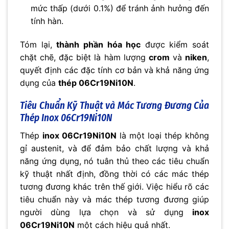
mức thấp (dưới 0.1%) để tránh ảnh hưởng đến
tính hàn.
Tóm lại,
thành phần hóa học
được kiểm soát
chặt chẽ, đặc biệt là hàm lượng
crom
và
niken
,
quyết định các đặc tính cơ bản và khả năng ứng
dụng của
thép 06Cr19Ni10N
.
Tiêu Chuẩn Kỹ Thuật và Mác Tương Đương Của
Thép Inox 06Cr19Ni10N
Thép
inox 06Cr19Ni10N
là một loại thép không
gỉ austenit, và để đảm bảo chất lượng và khả
năng ứng dụng, nó tuân thủ theo các tiêu chuẩn
kỹ thuật nhất định, đồng thời có các mác thép
tương đương khác trên thế giới. Việc hiểu rõ các
tiêu chuẩn này và mác thép tương đương giúp
người dùng lựa chọn và sử dụng
inox
06Cr19Ni10N
một cách hiệu quả nhất.