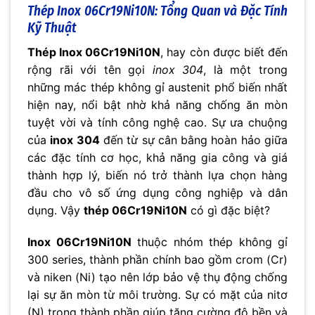
Thép Inox 06Cr19Ni10N: Tổng Quan và Đặc Tính
Kỹ Thuật
Thép Inox 06Cr19Ni10N
, hay còn được biết đến
rộng rãi với tên gọi
inox 304
, là một trong
những mác thép không gỉ austenit phổ biến nhất
hiện nay, nổi bật nhờ khả năng chống ăn mòn
tuyệt vời và tính công nghệ cao. Sự ưa chuộng
của
inox 304
đến từ sự cân bằng hoàn hảo giữa
các đặc tính cơ học, khả năng gia công và giá
thành hợp lý, biến nó trở thành lựa chọn hàng
đầu cho vô số ứng dụng công nghiệp và dân
dụng. Vậy
thép 06Cr19Ni10N
có gì đặc biệt?
Inox 06Cr19Ni10N
thuộc nhóm thép không gỉ
300 series, thành phần chính bao gồm crom (Cr)
và niken (Ni) tạo nên lớp bảo vệ thụ động chống
lại sự ăn mòn từ môi trường. Sự có mặt của nitơ
(N) trong thành phần giúp tăng cường độ bền và