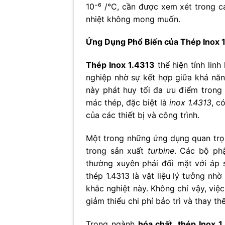
10⁻⁶ /°C, cần được xem xét trong cá
nhiệt không mong muốn.
Ứng Dụng Phổ Biến của Thép Inox 
Thép Inox 1.4313
thể hiện tính lin
nghiệp nhờ sự kết hợp giữa khả năn
này phát huy tối đa ưu điểm trong 
mác thép, đặc biệt là
inox 1.4313
, c
của các thiết bị và công trình.
Một trong những ứng dụng quan tr
trong sản xuất
turbine
. Các bộ phậ
thường xuyên phải đối mặt với áp s
thép 1.4313 là vật liệu lý tưởng nh
khắc nghiệt này. Không chỉ vậy, vi
giảm thiểu chi phí bảo trì và thay thế
Trong ngành
hóa chất
,
thép Inox 1