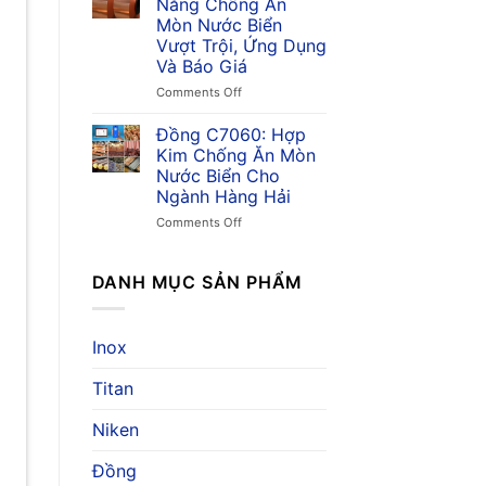
Năng Chống Ăn
Ứng
Kim
Mòn Nước Biển
Dụng
Đồng
Vượt Trội, Ứng Dụng
&
Chống
Và Báo Giá
Giá
Ăn
Mòn,
on
Comments Off
Ứng
Đồng
Dụng
C7150:
Đồng C7060: Hợp
Trong
Khả
Kim Chống Ăn Mòn
Ngành
Năng
Nước Biển Cho
Hàng
Chống
Ngành Hàng Hải
Hải
Ăn
Mòn
on
Comments Off
Nước
Đồng
Biển
C7060:
Vượt
Hợp
DANH MỤC SẢN PHẨM
Trội,
Kim
Ứng
Chống
Dụng
Ăn
Inox
Và
Mòn
Báo
Nước
Titan
Giá
Biển
Cho
Ngành
Niken
Hàng
Hải
Đồng