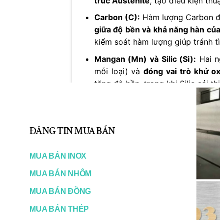
trúc Austenite
, tạo điều kiện thu
Carbon (C):
Hàm lượng Carbon đư
giữa độ bền và khả năng hàn của
kiểm soát hàm lượng giúp tránh tì
Mangan (Mn) và Silic (Si):
Hai n
mỗi loại) và
đóng vai trò khử ox
tăng độ bền, trong khi Silic cải th
Các nguyên tố khác:
Một lượng n
thể có mặt như tạp chất. Tuy nh
thiểu tác động tiêu cực đến tính 
ĐĂNG TIN MUA BÁN
Sự tương tác phức tạp giữa các ngu
MUA BÁN INOX
thép Inox 1.4313
. Ví dụ, tỉ lệ Cr
chống ăn mòn tốt mà vẫn duy trì đượ
MUA BÁN NHÔM
hóa học và vai trò của từng nguyên
MUA BÁN ĐỒNG
cách hiệu quả nhất trong các ngành
MUA BÁN THÉP