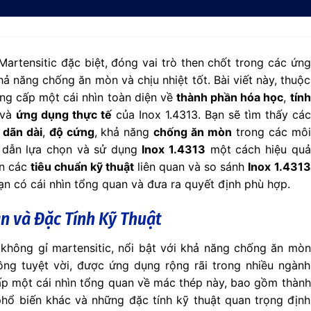
artensitic đặc biệt, đóng vai trò then chốt trong các ứng
hả năng chống ăn mòn và chịu nhiệt tốt. Bài viết này, thuộc
ung cấp một cái nhìn toàn diện về
thành phần hóa học
,
tính
 và
ứng dụng thực tế
của Inox 1.4313. Bạn sẽ tìm thấy các
 dãn dài
,
độ cứng
, khả năng
chống ăn mòn
trong các môi
 dẫn lựa chọn và sử dụng
Inox 1.4313
một cách hiệu quả
ến các
tiêu chuẩn kỹ thuật
liên quan và so sánh
Inox 1.4313
n có cái nhìn tổng quan và đưa ra quyết định phù hợp.
n và Đặc Tính Kỹ Thuật
không gỉ martensitic, nổi bật với khả năng chống ăn mòn
ông tuyệt vời, được ứng dụng rộng rãi trong nhiều ngành
cấp một cái nhìn tổng quan về mác thép này, bao gồm thành
hổ biến khác và những đặc tính kỹ thuật quan trọng định