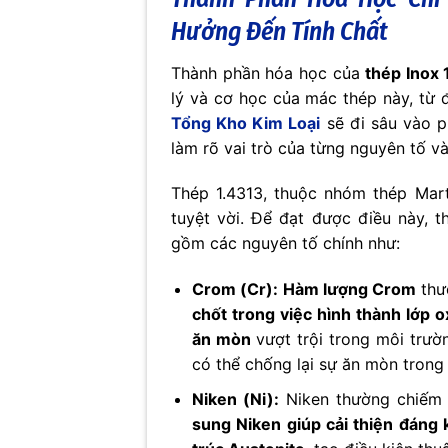
Hưởng Đến Tính Chất
Thành phần hóa học của
thép Inox 
lý và cơ học của mác thép này, từ đ
Tổng Kho Kim Loại
sẽ đi sâu vào p
làm rõ vai trò của từng nguyên tố v
Thép 1.4313, thuộc nhóm thép Mart
tuyệt vời. Để đạt được điều này, 
gồm các nguyên tố chính như:
Crom (Cr):
Hàm lượng Crom
thư
chốt trong việc hình thành lớp 
ăn mòn
vượt trội trong môi trư
có thể chống lại sự ăn mòn trong
Niken (Ni):
Niken thường chiếm 
sung Niken giúp cải thiện đáng 