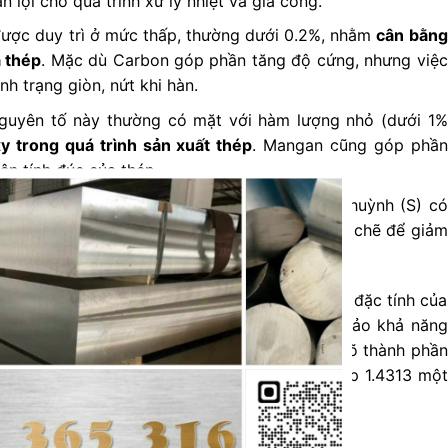
ận lợi cho quá trình xử lý nhiệt và gia công.
ợc duy trì ở mức thấp, thường dưới 0.2%, nhằm
cân bằng
 thép
. Mặc dù Carbon góp phần tăng độ cứng, nhưng việc
nh trạng giòn, nứt khi hàn.
guyên tố này thường có mặt với hàm lượng nhỏ (dưới 1%
y trong quá trình sản xuất thép
. Mangan cũng góp phần
iện tính đúc của thép.
CLOSE
hỏ các nguyên tố như Phốt pho (P) và Lưu huỳnh (S) có
THIS
iên, hàm lượng của chúng được kiểm soát chặt chẽ để giảm
MODULE
chất của thép.
yên tố này tạo nên sự cân bằng tối ưu về các đặc tính của
om và Niken được điều chỉnh cẩn thận để đảm bảo khả năng
c độ bền và độ dẻo dai cần thiết. Việc hiểu rõ thành phần
 tố là chìa khóa để lựa chọn và ứng dụng thép 1.4313 một
 công nghiệp khác nhau.