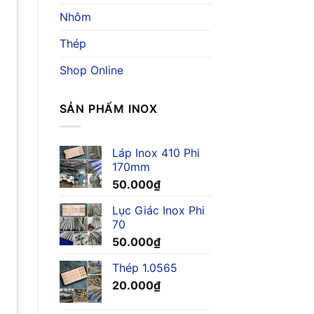
Nhôm
Thép
Shop Online
SẢN PHẨM INOX
Láp Inox 410 Phi
170mm
50.000
₫
Lục Giác Inox Phi
70
50.000
₫
Thép 1.0565
20.000
₫