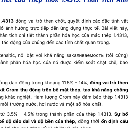
1.4313
đóng vai trò then chốt, quyết định các đặc tính vật
ó ảnh hưởng trực tiếp đến ứng dụng thực tế. Bài viết này,
hân tích chi tiết thành phần hóa học của mác thép 1.4313,
à tác động của chúng đến các tính chất quan trọng.
ensitic, nổi bật với khả năng закаливаемость (tôi cứng)
thành phần hóa học của nó được kiểm soát chặt chẽ, bao
ờng dao động trong khoảng 11.5% – 14%,
đóng vai trò then
oxit Crom thụ động trên bề mặt thép
,
tạo khả năng chống
ờng khắc nghiệt. Hàm lượng Crom này đảm bảo thép 1.4313
 môi trường nước, hơi nước và một số hóa chất.
từ 3.5% – 4.5% trong thành phần của thép 1.4313.
Sự bổ
kể độ dẻo dai và độ bền của thép
, đồng thời
ổn định cấu