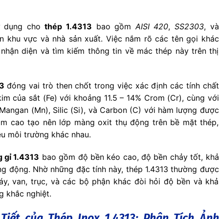
ử dụng cho
thép 1.4313
bao gồm
AISI 420
,
SS2303
, và
ẩn khu vực và nhà sản xuất. Việc nắm rõ các tên gọi khác
hận diện và tìm kiếm thông tin về mác thép này trên thị
13
đóng vai trò then chốt trong việc xác định các tính chất
im của sắt (Fe) với khoảng 11.5 – 14% Crom (Cr), cùng với
Mangan (Mn), Silic (Si), và Carbon (C) với hàm lượng được
m cao tạo nên lớp màng oxit thụ động trên bề mặt thép,
ều môi trường khác nhau.
 gỉ 1.4313
bao gồm độ bền kéo cao, độ bền chảy tốt, khả
ng động. Nhờ những đặc tính này, thép 1.4313 thường được
áy, van, trục, và các bộ phận khác đòi hỏi độ bền và khả
 khắc nghiệt.
 Tiết của
Thép Inox 1.4313
: Phân Tích Ảnh