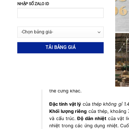
Đặc Tính Cơ Học và Vật Lý 
NHẬP SỐ ZALO ID
Thép Inox 1.4313
nổi bật với sự c
qua các
đặc tính cơ học và vật lý
đá
việc xác định phạm vi ứng dụng củ
từ năng lượng đến hàng không vũ tr
Về
đặc tính cơ học
,
thép 1.4313
sở 
hiện khả năng chịu lực lớn trước kh
trong khoảng 550-650 MPa, cho biế
của lực.
Độ giãn dài
, một chỉ số q
của vật liệu biến dạng dẻo trước kh
trong khoảng 200-250 HB (Brinell h
thể cứng khác.
No thanks, I’m not int
Đặc tính vật lý
của
thép không gỉ 1.
Khối lượng riêng
của thép, khoảng 7
và cấu trúc.
Độ dẫn nhiệt
của vật l
nhiệt trong các ứng dụng nhiệt. Cu