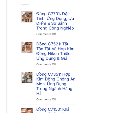
Đồng C7701: Đặc
Tính, Ứng Dụng, Ưu
Điểm & So Sánh
Trong Công Nghiệp
on
Comments Off
Đồng
C7701:
Đồng C7521: Tất
Đặc
Tần Tật Về Hợp Kim
Tính,
Đồng Niken Thiếc,
Ứng
Ứng Dụng & Giá
Dụng,
Ưu
on
Comments Off
Điểm
Đồng
&
C7521:
Đồng C7351: Hợp
So
Tất
Kim Đồng Chống Ăn
Sánh
Tần
Mòn, Ứng Dụng
Trong
Tật
Trong Ngành Hàng
Công
Về
Hải
Nghiệp
Hợp
Kim
on
Comments Off
Đồng
Đồng
Niken
C7351:
Đồng C7150: Khả
Thiếc,
Hợp