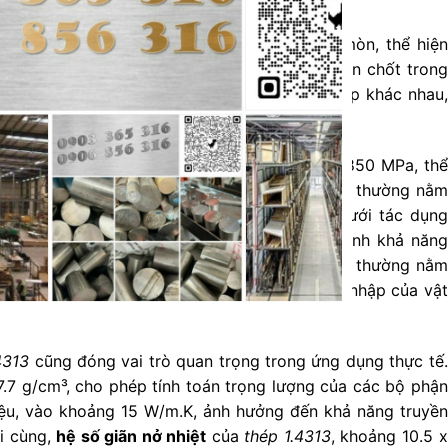
của Thép Inox 1.4313
ân bằng giữa độ bền và khả năng chống ăn mòn, thể hiện
ng chú ý. Các thuộc tính này đóng vai trò then chốt trong
a mác thép này trong nhiều ngành công nghiệp khác nhau,
ụ.
hữu
độ bền kéo
dao động trong khoảng 700-850 MPa, thể
i đứt gãy. Bên cạnh đó,
độ bền chảy
của thép, thường nằm
t khả năng chống lại biến dạng vĩnh viễn dưới tác dụng
uan trọng khác, thường đạt từ 15-20%, phản ánh khả năng
i phá hủy. Cuối cùng,
độ cứng
của
thép 1.4313
thường nằm
ardness), cho thấy khả năng chống lại sự xâm nhập của vật
erested!
4313
cũng đóng vai trò quan trọng trong ứng dụng thực tế.
.7 g/cm³, cho phép tính toán trọng lượng của các bộ phận
iệu, vào khoảng 15 W/m.K, ảnh hưởng đến khả năng truyền
ối cùng,
hệ số giãn nở nhiệt
của
thép 1.4313
, khoảng 10.5 x