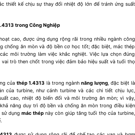
c thiết kế chịu sự thay đổi nhiệt độ lớn để tránh ứng suất
1.4313 trong Công Nghiệp
h hoạt cao, được ứng dụng rộng rãi trong nhiều ngành công
g chống ăn mòn và độ bền cơ học tốt; đặc biệt, mác thép
các môi trường làm việc khắc nghiệt. Việc lựa chọn đúng
ó vai trò then chốt trong việc đảm bảo hiệu suất và tuổi thọ
ọng của
thép 1.4313
là trong ngành
năng lượng
, đặc biệt là
n của turbine, như cánh turbine và các chi tiết chịu lực,
uất cao, nhiệt độ biến đổi và môi trường ăn mòn; vì vậy,
ờ khả năng duy trì độ bền và chống ăn mòn trong điều kiện
ệc sử dụng
mác thép
này còn giúp tăng tuổi thọ của turbine,
.
.4313
được sử dụng rộng rãi để chế tạo các
van
và
bơm