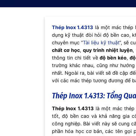
Thép Inox 1.4313
là một mác thép M
dụng kỹ thuật đòi hỏi độ bền cao, k
chuyên mục “
Tài liệu kỹ thuật
“, sẽ c
chất cơ học
,
quy trình nhiệt luyện
,
thông tin chi tiết về
độ bền kéo
,
độ
trường khác nhau, cũng như hướng
nhất. Ngoài ra, bài viết sẽ đề cập đ
với các mác thép tương đương để bạ
Thép Inox 1.4313: Tổng Qua
Thép Inox 1.4313
là một mác thép 
tốt, độ bền cao và khả năng gia c
công nghiệp. Bài viết này sẽ cung 
phần hóa học cơ bản, các tên gọi p