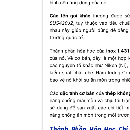
hình nên ứng dụng của nó.
Các tên gọi khác
thường được s
SUS420J2
, tùy thuộc vào tiêu chu
nhau này giúp người dùng dễ dàng n
trường quốc tế.
Thành phần hóa học của
inox 1.43
của nó. Về cơ bản, đây là một hợp k
các nguyên tố khác như Niken (Ni), 
kiểm soát chặt chẽ. Hàm lượng Cro
bảo vệ nó khỏi sự ăn mòn trong nhi
Các
đặc tính cơ bản
của
thép không
năng chống mài mòn và chịu tải trọ
sử dụng để sản xuất các chi tiết m
năng chống ăn mòn trong môi trường
Thành Phần Hóa Học Chi