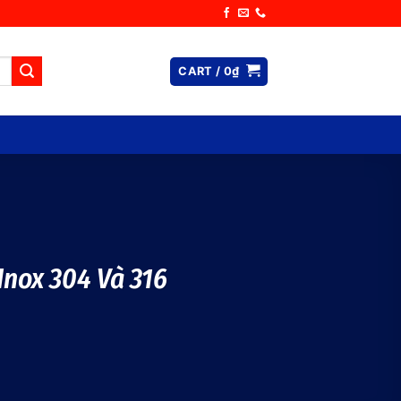
CART /
0
₫
Inox 304 Và 316