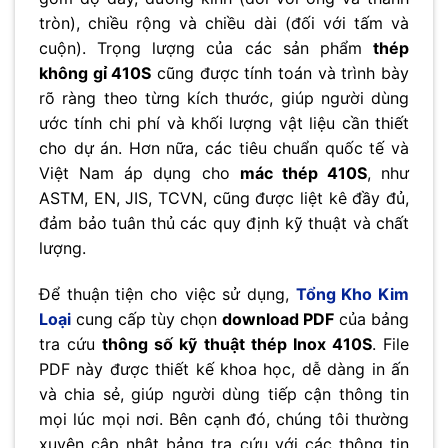
tròn), chiều rộng và chiều dài (đối với tấm và
cuộn). Trọng lượng của các sản phẩm
thép
không gỉ 410S
cũng được tính toán và trình bày
rõ ràng theo từng kích thước, giúp người dùng
ước tính chi phí và khối lượng vật liệu cần thiết
cho dự án. Hơn nữa, các tiêu chuẩn quốc tế và
Việt Nam áp dụng cho
mác thép 410S
, như
ASTM, EN, JIS, TCVN, cũng được liệt kê đầy đủ,
đảm bảo tuân thủ các quy định kỹ thuật và chất
lượng.
Để thuận tiện cho việc sử dụng,
Tổng Kho Kim
Loại
cung cấp tùy chọn
download PDF
của bảng
tra cứu
thông số kỹ thuật thép Inox 410S
. File
PDF này được thiết kế khoa học, dễ dàng in ấn
và chia sẻ, giúp người dùng tiếp cận thông tin
mọi lúc mọi nơi. Bên cạnh đó, chúng tôi thường
xuyên cập nhật bảng tra cứu với các thông tin