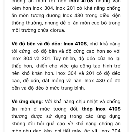
chống ăn mòn tốt hơn
Inox 410S
nhưng vẫn
kém hơn Inox 304. Inox 201 có khả năng chống
ăn mòn tương đương Inox 430 trong điều kiện
thông thường, nhưng dễ bị ăn mòn cục bộ trong
môi trường chứa clorua.
Về độ bền và độ dẻo:
Inox 410S
, nhờ khả năng
tôi cứng, có độ bền và độ cứng cao hơn so với
Inox 304 và 201. Tuy nhiên, độ dẻo của nó lại
thấp hơn, khiến cho việc gia công tạo hình trở
nên khó khăn hơn. Inox 304 và 201 có độ dẻo
cao, dễ uốn, dát mỏng và hàn. Inox 430 có độ
bền và độ dẻo ở mức trung bình.
Về ứng dụng:
Với khả năng chịu nhiệt và chống
ăn mòn ở mức tương đối,
thép Inox 410S
thường được sử dụng trong các ứng dụng
không đòi hỏi quá cao về khả năng chống ăn
mòn như dao kéo, chi tiết máy, ốc vít. Inox 304