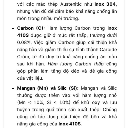
với các mác thép Austenitic như
Inox 304
,
nhưng vẫn đủ để đảm bảo khả năng chống ăn
mòn trong nhiều môi trường.
Carbon (C):
Hàm lượng Carbon trong
Inox
410S
được giữ ở mức rất thấp, thường dưới
0.08%. Việc giảm Carbon giúp cải thiện khả
năng hàn và giảm thiểu sự hình thành Carbide
Crôm, từ đó duy trì khả năng chống ăn mòn
sau khi hàn.
Hàm lượng Carbon thấp
cũng
góp phần làm tăng độ dẻo và dễ gia công
của vật liệu.
Mangan (Mn) và Silic (Si):
Mangan và Silic
thường được thêm vào với hàm lượng nhỏ
(Mn < 1.0%, Si < 1.0%) để khử oxy và lưu
huỳnh trong quá trình sản xuất thép. Chúng
cũng có tác dụng cải thiện độ bền và khả
năng gia công của
Inox 410S
.