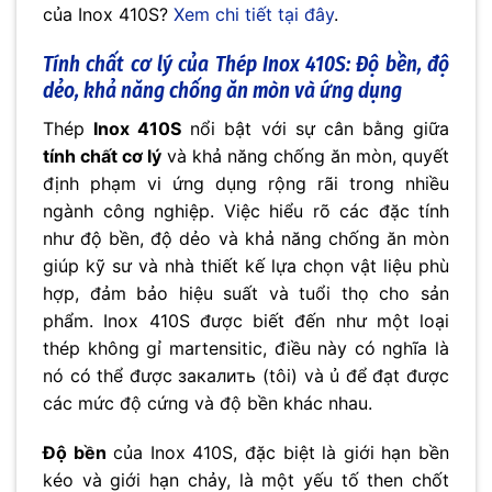
của Inox 410S?
Xem chi tiết tại đây
.
Tính chất cơ lý của Thép Inox 410S: Độ bền, độ
dẻo, khả năng chống ăn mòn và ứng dụng
Thép
Inox 410S
nổi bật với sự cân bằng giữa
tính chất cơ lý
và khả năng chống ăn mòn, quyết
định phạm vi ứng dụng rộng rãi trong nhiều
ngành công nghiệp. Việc hiểu rõ các đặc tính
như độ bền, độ dẻo và khả năng chống ăn mòn
giúp kỹ sư và nhà thiết kế lựa chọn vật liệu phù
hợp, đảm bảo hiệu suất và tuổi thọ cho sản
phẩm. Inox 410S được biết đến như một loại
thép không gỉ martensitic, điều này có nghĩa là
nó có thể được закалить (tôi) và ủ để đạt được
các mức độ cứng và độ bền khác nhau.
Độ bền
của Inox 410S, đặc biệt là giới hạn bền
kéo và giới hạn chảy, là một yếu tố then chốt