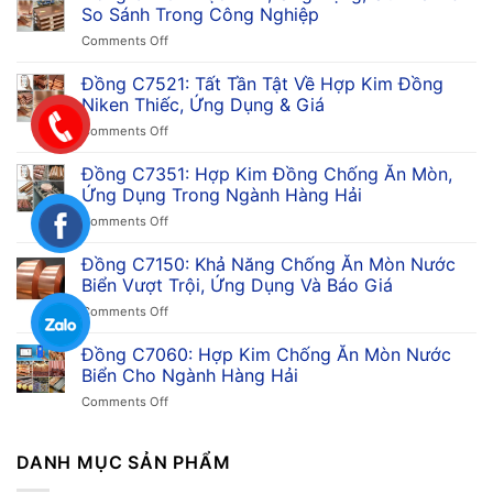
So Sánh Trong Công Nghiệp
on
Comments Off
Đồng
C7701:
Đồng C7521: Tất Tần Tật Về Hợp Kim Đồng
Đặc
Niken Thiếc, Ứng Dụng & Giá
Tính,
on
Comments Off
Ứng
Đồng
Dụng,
C7521:
Đồng C7351: Hợp Kim Đồng Chống Ăn Mòn,
Ưu
Tất
Điểm
Ứng Dụng Trong Ngành Hàng Hải
Tần
&
on
Comments Off
Tật
So
Đồng
Về
Sánh
C7351:
Đồng C7150: Khả Năng Chống Ăn Mòn Nước
Hợp
Trong
Hợp
Kim
Biển Vượt Trội, Ứng Dụng Và Báo Giá
Công
Kim
Đồng
Nghiệp
on
Comments Off
Đồng
Niken
Đồng
Chống
Thiếc,
C7150:
Đồng C7060: Hợp Kim Chống Ăn Mòn Nước
Ăn
Ứng
Khả
Mòn,
Biển Cho Ngành Hàng Hải
Dụng
Năng
Ứng
&
on
Comments Off
Chống
Dụng
Giá
Đồng
Ăn
Trong
C7060:
Mòn
Ngành
Hợp
DANH MỤC SẢN PHẨM
Nước
Hàng
Kim
Biển
Hải