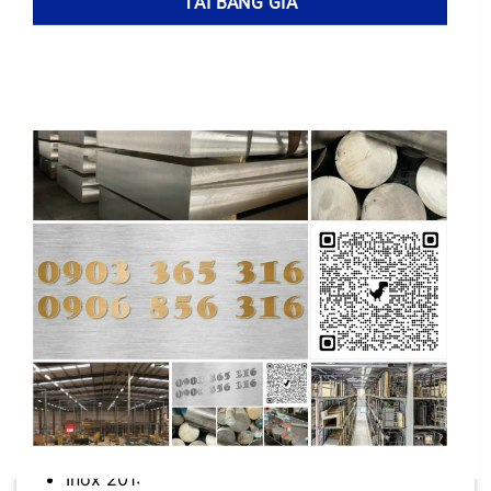
Inox 304:
Ưu điểm:
Khả năng chống ăn mòn
tuyệt vời, độ dẻo cao, dễ gia công.
Nhược điểm:
Giá thành cao hơn so
với các loại Inox khác, độ bền thấp
hơn Inox 410S.
Inox 430:
Ưu điểm:
Giá thành rẻ, khả năng
chống ăn mòn tốt hơn Inox 410S.
Nhược điểm:
Độ dẻo và khả năng
chống ăn mòn kém hơn Inox 304.
Inox 201: