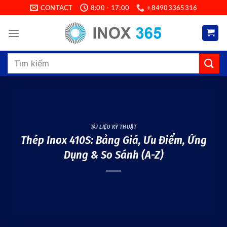
Skip
CONTACT
8:00 - 17:00
+84903365316
to
content
Search
for:
TÀI LIỆU KỸ THUẬT
Thép Inox 410S: Bảng Giá, Ưu Điểm, Ứng
Dụng & So Sánh (A-Z)