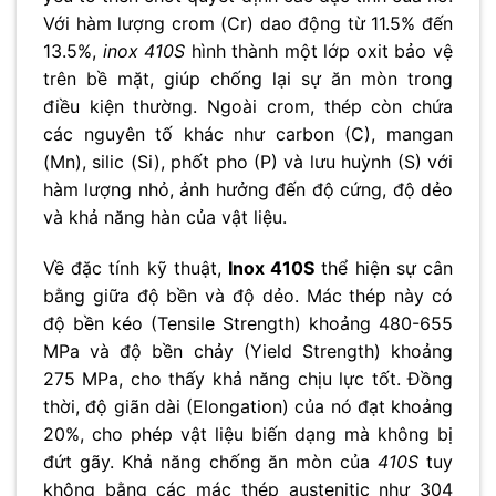
Với hàm lượng crom (Cr) dao động từ 11.5% đến
13.5%,
inox 410S
hình thành một lớp oxit bảo vệ
trên bề mặt, giúp chống lại sự ăn mòn trong
điều kiện thường. Ngoài crom, thép còn chứa
các nguyên tố khác như carbon (C), mangan
(Mn), silic (Si), phốt pho (P) và lưu huỳnh (S) với
hàm lượng nhỏ, ảnh hưởng đến độ cứng, độ dẻo
và khả năng hàn của vật liệu.
Về đặc tính kỹ thuật,
Inox 410S
thể hiện sự cân
bằng giữa độ bền và độ dẻo. Mác thép này có
độ bền kéo (Tensile Strength) khoảng 480-655
MPa và độ bền chảy (Yield Strength) khoảng
275 MPa, cho thấy khả năng chịu lực tốt. Đồng
thời, độ giãn dài (Elongation) của nó đạt khoảng
20%, cho phép vật liệu biến dạng mà không bị
đứt gãy. Khả năng chống ăn mòn của
410S
tuy
không bằng các mác thép austenitic như 304