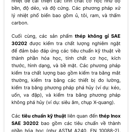
nhiệt để cải thiện các tính chất cơ học như độ
bền, độ dẻo, và độ cứng. Các phương pháp xử
lý nhiệt phổ biến bao gồm ủ, tôi, ram, và thấm
carbon.
Cuối cùng, các sản phẩm
thép không gỉ SAE
30202
được kiểm tra chất lượng nghiêm ngặt
để đảm bảo đáp ứng các tiêu chuẩn kỹ thuật về
thành phần hóa học, tính chất cơ học, kích
thước, hình dạng, và bề mặt. Các phương pháp
kiểm tra chất lượng bao gồm kiểm tra bằng mắt
thường, kiểm tra bằng các thiết bị đo lường,
kiểm tra bằng phương pháp phá hủy (ví dụ: kéo,
uốn, va đập), và kiểm tra bằng phương pháp
không phá hủy (ví dụ: siêu âm, chụp X-quang).
Các
tiêu chuẩn kỹ thuật
liên quan đến
thép Inox
SAE 30202
bao gồm các tiêu chuẩn về thành
phần hóa học (như ASTM A240, EN 10088-2),