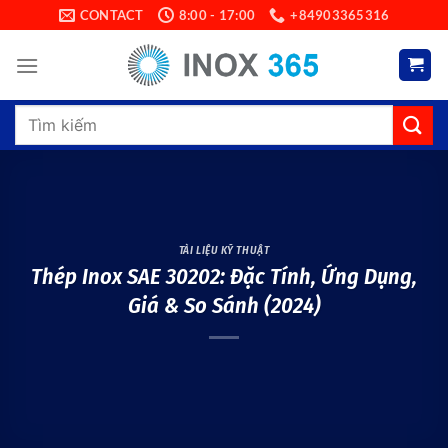
Skip
CONTACT
8:00 - 17:00
+84903365316
to
content
Search
for:
TÀI LIỆU KỸ THUẬT
Thép Inox SAE 30202: Đặc Tính, Ứng Dụng,
Giá & So Sánh (2024)