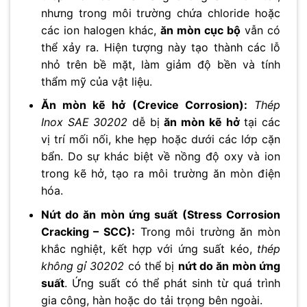
nhưng trong môi trường chứa chloride hoặc
các ion halogen khác,
ăn mòn cục bộ
vẫn có
thể xảy ra. Hiện tượng này tạo thành các lỗ
nhỏ trên bề mặt, làm giảm độ bền và tính
thẩm mỹ của vật liệu.
Ăn mòn kẽ hở (Crevice Corrosion):
Thép
Inox SAE 30202
dễ bị
ăn mòn kẽ hở
tại các
vị trí mối nối, khe hẹp hoặc dưới các lớp cặn
bẩn. Do sự khác biệt về nồng độ oxy và ion
trong kẽ hở, tạo ra môi trường ăn mòn điện
hóa.
Nứt do ăn mòn ứng suất (Stress Corrosion
Cracking – SCC):
Trong môi trường ăn mòn
khắc nghiệt, kết hợp với ứng suất kéo,
thép
không gỉ 30202
có thể bị
nứt do ăn mòn ứng
suất
. Ứng suất có thể phát sinh từ quá trình
gia công, hàn hoặc do tải trọng bên ngoài.