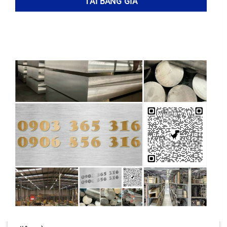
hoặc 316 sẽ là những lựa chọn phù hợp hơn. Để
đưa ra quyết định chính xác nhất, bạn nên tham
khảo ý kiến của các chuyên gia từ
Tổng Kho
Kim Loại
để được tư vấn và hỗ trợ.
Các Phương Pháp Gia Công và Xử Lý Nhiệt Đối
Với Thép Inox SAE 30202
Để
thép Inox SAE 30202
phát huy tối đa tiềm
năng trong các ứng dụng khác nhau, việc lựa
chọn và áp dụng các
phương pháp gia công
và
xử lý nhiệt
phù hợp đóng vai trò then chốt; điều
này không chỉ cải thiện tính chất cơ học của vật
liệu mà còn kéo dài tuổi thọ sản phẩm. Bài viết
này sẽ cung cấp một cái nhìn tổng quan về các
kỹ thuật gia công và xử lý nhiệt phổ biến áp
dụng cho
inox 30202
, từ đó giúp bạn đọc hiểu
rõ hơn về cách thức tối ưu hóa hiệu suất của vật