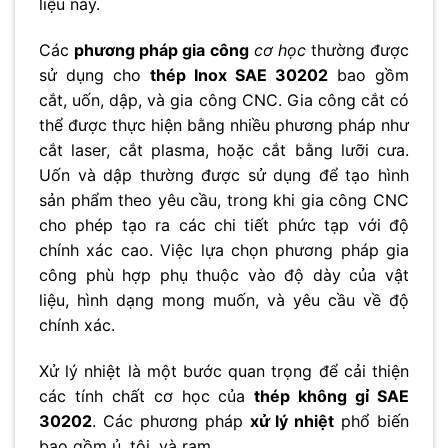
liệu này.
No thanks, I’m not interested!
Các
phương pháp gia công
cơ học
thường được
sử dụng cho
thép Inox SAE 30202
bao gồm
cắt, uốn, dập, và gia công CNC. Gia công cắt có
thể được thực hiện bằng nhiều phương pháp như
cắt laser, cắt plasma, hoặc cắt bằng lưỡi cưa.
Uốn và dập thường được sử dụng để tạo hình
sản phẩm theo yêu cầu, trong khi gia công CNC
cho phép tạo ra các chi tiết phức tạp với độ
chính xác cao. Việc lựa chọn phương pháp gia
công phù hợp phụ thuộc vào độ dày của vật
liệu, hình dạng mong muốn, và yêu cầu về độ
chính xác.
Xử lý nhiệt là một bước quan trọng để cải thiện
các tính chất cơ học của
thép không gỉ SAE
30202
. Các phương pháp
xử lý nhiệt
phổ biến
bao gồm ủ, tôi, và ram.