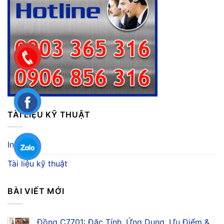
TÀI LIỆU KỸ THUẬT
Inox
Tài liệu kỹ thuật
BÀI VIẾT MỚI
Đồng C7701: Đặc Tính, Ứng Dụng, Ưu Điểm &