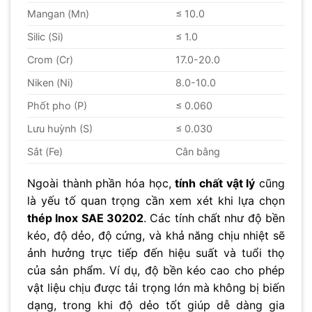
Mangan (Mn)
≤ 10.0
Silic (Si)
≤ 1.0
Crom (Cr)
17.0-20.0
Niken (Ni)
8.0-10.0
Phốt pho (P)
≤ 0.060
Lưu huỳnh (S)
≤ 0.030
Sắt (Fe)
Cân bằng
Ngoài thành phần hóa học,
tính chất vật lý
cũng
là yếu tố quan trọng cần xem xét khi lựa chọn
thép Inox SAE 30202
. Các tính chất như độ bền
kéo, độ dẻo, độ cứng, và khả năng chịu nhiệt sẽ
ảnh hưởng trực tiếp đến hiệu suất và tuổi thọ
của sản phẩm. Ví dụ, độ bền kéo cao cho phép
vật liệu chịu được tải trọng lớn mà không bị biến
dạng, trong khi độ dẻo tốt giúp dễ dàng gia