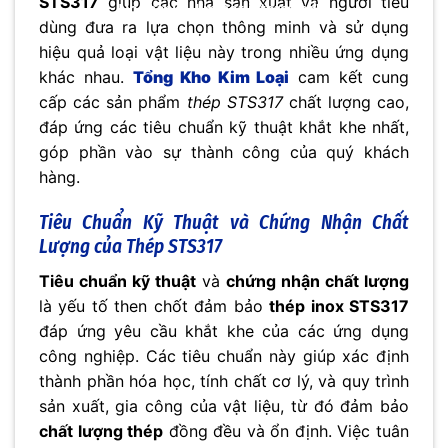
STS317
giúp các nhà sản xuất và người tiêu
No thanks, I’m not interested!
dùng đưa ra lựa chọn thông minh và sử dụng
hiệu quả loại vật liệu này trong nhiều ứng dụng
khác nhau.
Tổng Kho Kim Loại
cam kết cung
cấp các sản phẩm
thép STS317
chất lượng cao,
đáp ứng các tiêu chuẩn kỹ thuật khắt khe nhất,
góp phần vào sự thành công của quý khách
hàng.
Tiêu Chuẩn Kỹ Thuật và Chứng Nhận Chất
Lượng của Thép STS317
Tiêu chuẩn kỹ thuật
và
chứng nhận chất lượng
là yếu tố then chốt đảm bảo
thép inox STS317
đáp ứng yêu cầu khắt khe của các ứng dụng
công nghiệp. Các tiêu chuẩn này giúp xác định
thành phần hóa học, tính chất cơ lý, và quy trình
sản xuất, gia công của vật liệu, từ đó đảm bảo
chất lượng thép
đồng đều và ổn định. Việc tuân