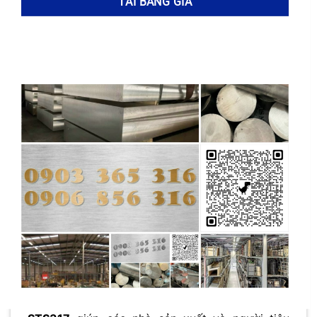
Đánh bóng:
Tạo bề mặt sáng bóng, mịn
màng.
Tẩy rỉ:
Loại bỏ lớp oxit bề mặt, tăng khả năng
chống ăn mòn.
Điện hóa:
Tạo lớp phủ bảo vệ, tăng độ bền
và khả năng chống ăn mòn.
Phun cát:
Tạo bề mặt nhám, tăng độ bám
dính cho lớp phủ.
Việc lựa chọn phương pháp xử lý bề mặt phù
hợp phụ thuộc vào ứng dụng cụ thể của sản
phẩm. Ví dụ, trong ngành công nghiệp thực
phẩm và dược phẩm,
thép STS317
thường được
đánh bóng để đảm bảo vệ sinh và dễ dàng làm
sạch.
Hiểu rõ quy trình sản xuất và gia công
thép inox