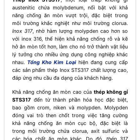
austenitic chứa molybdenum, nổi bật với khả
năng chống ăn mòn vượt trội, đặc biệt trong
môi trường khắc nghiệt như môi trường clorua.
Inox 317
, nhờ hàm lượng molypden cao hơn so
với inox 316, thể hiện khả năng chống rỗ và kẽ
hở ăn mòn tốt hơn, làm cho nó trở thành vật liệu
lý tưởng cho nhiều ứng dụng công nghiệp khác
nhau.
Tổng Kho Kim Loại
hiện đang cung cấp
các sản phẩm thép Inox STS317 chất lượng cao,
đáp ứng nhu cầu đa dạng của khách hàng.
Khả năng chống ăn mòn cao của
thép không gỉ
STS317
đến từ thành phần hóa học đặc biệt,
bao gồm crom, niken và molypden. Molypden
đóng vai trò then chốt trong việc tăng cường
khả năng chống ăn mòn cục bộ, đặc biệt là
trong môi trường chứa clorua, axit sulfuric và
các hóa chất ăn mòn khác. Do đó,
thép 317