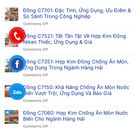
Đồng C7701: Đặc Tính, Ứng Dụng, Ưu Điểm &
So Sánh Trong Công Nghiệp
on
Comments Off
Đồng
C7701:
Đồng C7521: Tất Tần Tật Về Hợp Kim Đồng
Đặc
Niken Thiếc, Ứng Dụng & Giá
Tính,
on
Comments Off
Ứng
Đồng
Dụng,
C7521:
Đồng C7351: Hợp Kim Đồng Chống Ăn Mòn,
Ưu
Tất
Điểm
Ứng Dụng Trong Ngành Hàng Hải
Tần
&
on
Comments Off
Tật
So
Đồng
Về
Sánh
C7351:
Đồng C7150: Khả Năng Chống Ăn Mòn Nước
Hợp
Trong
Hợp
Kim
Biển Vượt Trội, Ứng Dụng Và Báo Giá
Công
Kim
Đồng
Nghiệp
on
Comments Off
Đồng
Niken
Đồng
Chống
Thiếc,
C7150:
Đồng C7060: Hợp Kim Chống Ăn Mòn Nước
Ăn
Ứng
Khả
Mòn,
Biển Cho Ngành Hàng Hải
Dụng
Năng
Ứng
&
on
Comments Off
Chống
Dụng
Giá
Đồng
Ăn
Trong
C7060:
Mòn
Ngành