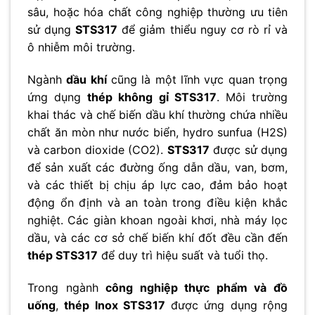
sâu, hoặc hóa chất công nghiệp thường ưu tiên
sử dụng
STS317
để giảm thiểu nguy cơ rò rỉ và
ô nhiễm môi trường.
Ngành
dầu khí
cũng là một lĩnh vực quan trọng
ứng dụng
thép không gỉ STS317
. Môi trường
khai thác và chế biến dầu khí thường chứa nhiều
chất ăn mòn như nước biển, hydro sunfua (H2S)
và carbon dioxide (CO2).
STS317
được sử dụng
để sản xuất các đường ống dẫn dầu, van, bơm,
và các thiết bị chịu áp lực cao, đảm bảo hoạt
động ổn định và an toàn trong điều kiện khắc
nghiệt. Các giàn khoan ngoài khơi, nhà máy lọc
dầu, và các cơ sở chế biến khí đốt đều cần đến
thép STS317
để duy trì hiệu suất và tuổi thọ.
Trong ngành
công nghiệp thực phẩm và đồ
uống
,
thép Inox STS317
được ứng dụng rộng