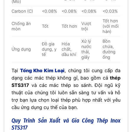
(Mo)
Carbon (C)
<0.08%
<0.08%
<0.08%
<0.03%
Tốt hơn
Chống ăn
Vượt
Tốt
Tốt hơn
(với mối
mòn
trội
hàn)
Xử lý
Bồn
Đồ gia
Hóa
nước
chứa,
Ứng dụng
dụng, y
chất,
thải,
đường
tế
dầu khí
giấy
ống
Tại
Tổng Kho Kim Loại
, chúng tôi cung cấp đa
dạng các mác thép không gỉ, bao gồm cả
thép
STS317
và các mác thép so sánh. Đội ngũ kỹ
thuật của chúng tôi luôn sẵn sàng tư vấn và hỗ
trợ bạn lựa chọn loại thép phù hợp nhất với yêu
cầu ứng dụng cụ thể của bạn.
Quy Trình Sản Xuất và Gia Công Thép Inox
STS317