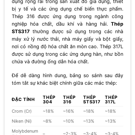
dụng rộng rãi trong sản xuất đồ gia dụng, thiết
bị y tế và các ứng dụng chế biến thực phẩm.
Thép 316 được ứng dụng trong ngành công
nghiệp hóa chất, dầu khí và hàng hải.
Thép
STS317
thường được sử dụng trong các nhà
máy xử lý nước thải, nhà máy giấy và bột giấy,
nơi có nồng độ hóa chất ăn mòn cao. Thép 317L
được sử dụng trong các ứng dụng hàn, như bồn
chứa và đường ống dẫn hóa chất.
Để dễ dàng hình dung, bảng so sánh sau đây
tóm tắt sự khác biệt chính giữa các mác thép:
THÉP
THÉP
THÉP
THÉP
ĐẶC TÍNH
304
316
STS317
317L
Crom (Cr)
~18%
~16%
~18%
~18%
Niken (Ni)
~8%
~10%
~13%
~13%
Molybdenum
–
~2-3%
~3-4%
~3-4%