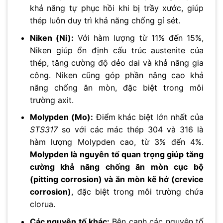
khả năng tự phục hồi khi bị trầy xước, giúp
thép luôn duy trì khả năng chống gỉ sét.
Niken (Ni):
Với hàm lượng từ 11% đến 15%,
Niken giúp ổn định cấu trúc austenite của
thép, tăng cường độ dẻo dai và khả năng gia
công. Niken cũng góp phần nâng cao khả
năng chống ăn mòn, đặc biệt trong môi
trường axit.
Molypden (Mo):
Điểm khác biệt lớn nhất của
STS317
so với các mác thép 304 và 316 là
hàm lượng Molypden cao, từ 3% đến 4%.
Molypden là nguyên tố quan trọng giúp tăng
cường khả năng chống ăn mòn cục bộ
(pitting corrosion) và ăn mòn kẽ hở (crevice
corrosion)
, đặc biệt trong môi trường chứa
clorua.
Các nguyên tố khác:
Bên cạnh các nguyên tố