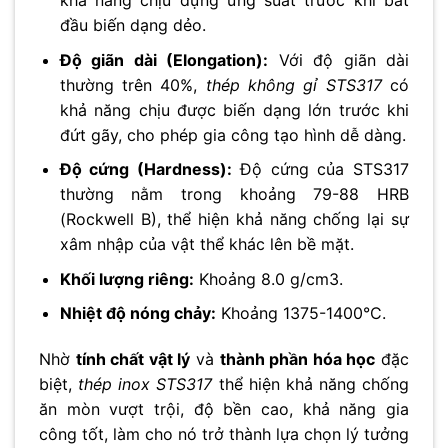
khả năng chịu đựng ứng suất trước khi bắt
đầu biến dạng dẻo.
Độ giãn dài (Elongation):
Với độ giãn dài
thường trên 40%,
thép không gỉ STS317
có
khả năng chịu được biến dạng lớn trước khi
đứt gãy, cho phép gia công tạo hình dễ dàng.
Độ cứng (Hardness):
Độ cứng của STS317
thường nằm trong khoảng 79-88 HRB
(Rockwell B), thể hiện khả năng chống lại sự
xâm nhập của vật thể khác lên bề mặt.
Khối lượng riêng:
Khoảng 8.0 g/cm3.
Nhiệt độ nóng chảy:
Khoảng 1375-1400°C.
Nhờ
tính chất vật lý
và
thành phần hóa học
đặc
biệt,
thép inox STS317
thể hiện khả năng chống
ăn mòn vượt trội, độ bền cao, khả năng gia
công tốt, làm cho nó trở thành lựa chọn lý tưởng