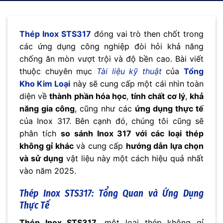
Thép Inox STS317
đóng vai trò then chốt trong
các ứng dụng công nghiệp đòi hỏi khả năng
chống ăn mòn vượt trội và độ bền cao. Bài viết
thuộc chuyên mục
Tài liệu kỹ thuật
của
Tổng
Kho Kim Loại
này sẽ cung cấp một cái nhìn toàn
diện về
thành phần hóa học
,
tính chất cơ lý
,
khả
năng gia công
, cũng như các
ứng dụng thực tế
của Inox 317. Bên cạnh đó, chúng tôi cũng sẽ
phân tích
so sánh Inox 317 với các loại thép
không gỉ khác
và cung cấp
hướng dẫn lựa chọn
và sử dụng
vật liệu này một cách hiệu quả nhất
vào năm 2025.
Thép Inox STS317: Tổng Quan và Ứng Dụng
Thực Tế
Thép Inox STS317
, một loại thép không gỉ