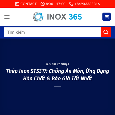
Skip
CONTACT
8:00 - 17:00
+84903365316
to
content
Search
for:
TÀI LIỆU KỸ THUẬT
Thép Inox STS317: Chống Ăn Mòn, Ứng Dụng
Hóa Chất & Báo Giá Tốt Nhất