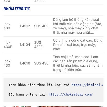
420
420J2
NHÓM FERRITIC
Dùng làm hệ thống xả (thoát
Inox
khí thải) của các động cơ (ôtô,
1.4512
SUS 409
409
xe máy), nhà máy xử lý chất
thải, nhà máy hoá chất,…
Có tính gia công cắt cao. Dùng
Inox
SUS
1.4104
làm các loại trục, trục máy,
430F
430F
chốt,…
Tính chịu mài mòn cao. Làm
Inox
các các sản phẩm gia dụng,
1.4016
SUS 430
430
thiết bị nhà bếp, các sản phẩm
trang trí, kiến trúc.
Tham khảo Kiến thức kim loại tại 
https://kimloai.ed
Đặt hàng online tại: 
https://chokimloai.com/