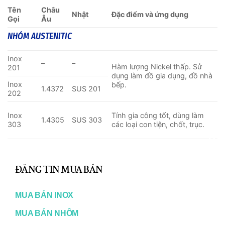
Tên
Châu
Nhật
Đặc điểm và ứng dụng
Gọi
Âu
NHÓM AUSTENITIC
Inox
–
–
Hàm lượng Nickel thấp. Sử
201
dụng làm đồ gia dụng, đồ nhà
Inox
bếp.
1.4372
SUS 201
202
Inox
Tính gia công tốt, dùng làm
1.4305
SUS 303
303
các loại con tiện, chốt, trục.
Là loại inox thông dụng, được
CL
sử dụng rộng rãi trong đời
Inox
1.4301
SUS 304
sống như đồ gia dụng, trang trí
TH
ĐĂNG TIN MUA BÁN
304
nội ngoại thất, kiến trúc, công
nghiệp thực phẩm,…
MO
MUA BÁN INOX
Có hàm lượng carbon thấp
hơn loại 304 nên chịu được độ
MUA BÁN NHÔM
Inox
ăn mòn tinh thể tốt hơn. Sử
1.4306
SUS304L