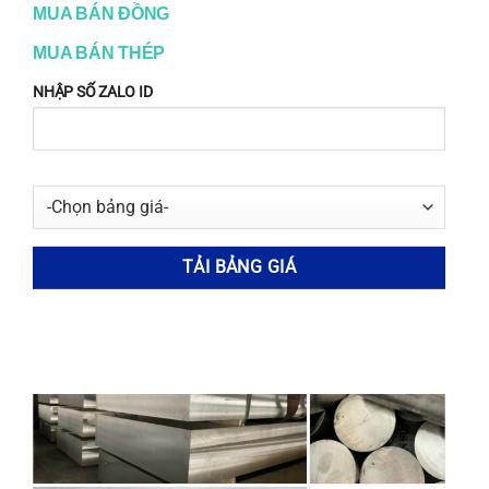
304L
dụng rộng rãi trong các ngành
MUA BÁN ĐỒNG
hoá chất, lọc dầu và điện hạt
nhân.
MUA BÁN THÉP
Inox
–
–
NHẬP SỐ ZALO ID
304 HC
Dùng làm các loại bulông, êcu,
Inox
đinh vít,…
302
–
–
HQ
Độ chịu ăn mòn tốt hơn loại
304 trong môi trường ăn mòn
Inox
1.4401
SUS 316
cao. Sử dụng nhiều trong
316
ngành chế biế thực phẩm,
ngành giấy, ngành hoá chất.
Có hàm lượng carbon thấp
hơn loại 316 nên chịu được độ
Inox
SUS
1.4404
ăn mòn tinh thể tốt hơn. Sản
316L
316L
xuất các loại máy móc và thiết
bị dùng trong ngành hoá chất.
Titanium được bổ sung nhằm
Inox
tăng độ ăn mòn tinh thể. Làm
1.4541
SUS 321
321
các linh kiện động cơ phản lực,