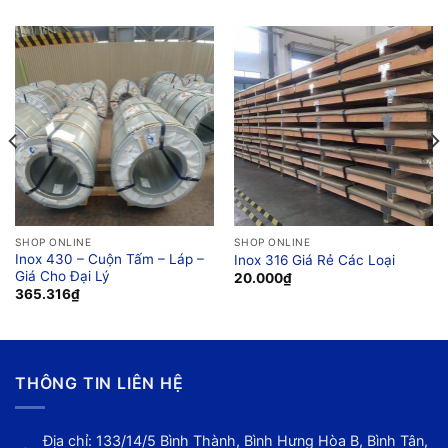
SHOP ONLINE
SHOP ONLINE
Inox 430 – Cuộn Tấm – Láp –
Inox 316 Giá Rẻ Các Loại
Giá Cho Đại Lý
20.000
₫
365.316
₫
THÔNG TIN LIÊN HỆ
Địa chỉ: 133/14/5 Bình Thành, Bình Hưng Hòa B, Bình Tân,