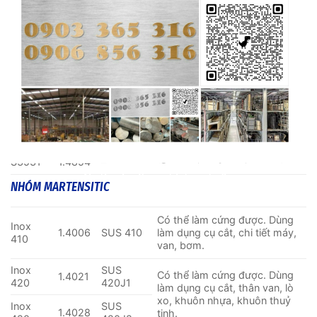
nồi hơi, nồi áp suất,…
Inox
–
–
308L
Dùng làm vật liệu hàn như dây
hàn TIG/MIG, lõi que hàn điện.
Inox
–
–
309L
S30815
1.4835
Phù hợp với những kết cấu hàn
đòi hỏi tính chịu ôxi hoá cao,
Inox
1.4845
SUS310S
như hệ thống trao đổi nhiệt,
310S
các bộ phận trong lò nung
(gốm sứ, thuỷ tinh, clinker).
S3531
1.4854
–
No thanks, I’m not interested!
NHÓM MARTENSITIC
Có thể làm cứng được. Dùng
Inox
1.4006
SUS 410
làm dụng cụ cắt, chi tiết máy,
410
van, bơm.
Inox
SUS
Có thể làm cứng được. Dùng
1.4021
420
420J1
làm dụng cụ cắt, thân van, lò
xo, khuôn nhựa, khuôn thuỷ
Inox
SUS
1.4028
tinh.