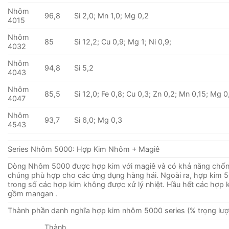
Nhôm
96,8
Si 2,0; Mn 1,0; Mg 0,2
4015
Nhôm
85
Si 12,2; Cu 0,9; Mg 1; Ni 0,9;
4032
Nhôm
94,8
Si 5,2
4043
Nhôm
85,5
Si 12,0; Fe 0,8; Cu 0,3; Zn 0,2; Mn 0,15; Mg 0
4047
Nhôm
93,7
Si 6,0; Mg 0,3
4543
Series Nhôm 5000: Hợp Kim Nhôm + Magiê
Dòng Nhôm 5000 được hợp kim với magiê và có khả năng chống
chúng phù hợp cho các ứng dụng hàng hải. Ngoài ra, hợp kim 
trong số các hợp kim không được xử lý nhiệt. Hầu hết các hợp 
gồm mangan .
Thành phần danh nghĩa hợp kim nhôm 5000 series (% trọng lượ
Thành