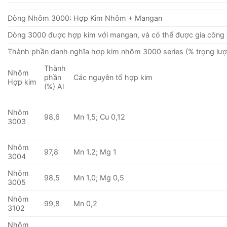
Dòng Nhôm 3000: Hợp Kim Nhôm + Mangan
Dòng 3000 được hợp kim với mangan, và có thể được gia công 
Thành phần danh nghĩa hợp kim nhôm 3000 series (% trọng lượ
Thành
Nhôm
phần
Các nguyên tố hợp kim
Hợp kim
(%) Al
Nhôm
98,6
Mn 1,5; Cu 0,12
3003
Nhôm
97,8
Mn 1,2; Mg 1
3004
Nhôm
98,5
Mn 1,0; Mg 0,5
3005
Nhôm
99,8
Mn 0,2
3102
Nhôm