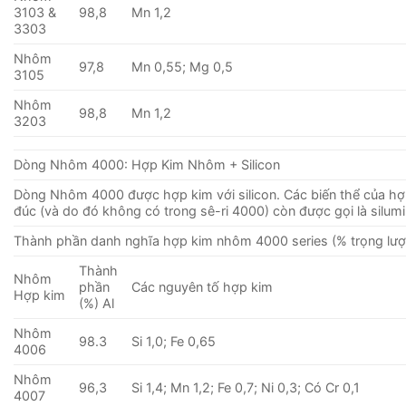
3103 &
98,8
Mn 1,2
3303
Nhôm
97,8
Mn 0,55; Mg 0,5
3105
Nhôm
98,8
Mn 1,2
3203
Dòng Nhôm 4000: Hợp Kim Nhôm + Silicon
Dòng Nhôm 4000 được hợp kim với silicon. Các biến thể của hợ
đúc (và do đó không có trong sê-ri 4000) còn được gọi là silumi
Thành phần danh nghĩa hợp kim nhôm 4000 series (% trọng lượ
Thành
Nhôm
phần
Các nguyên tố hợp kim
Hợp kim
(%) Al
Nhôm
98.3
Si 1,0; Fe 0,65
4006
Nhôm
96,3
Si 1,4; Mn 1,2; Fe 0,7; Ni 0,3; Có Cr 0,1
4007