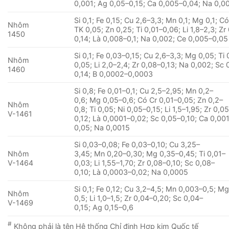
0,001; Ag 0,05–0,15; Ca 0,005–0,04; Na 0,0
Si 0,1; Fe 0,15; Cu 2,6–3,3; Mn 0,1; Mg 0,1; C
Nhôm
TK 0,05; Zn 0,25; Ti 0,01–0,06; Li 1,8–2,3; Zr
1450
0,14; Là 0,008–0,1; Na 0,002; Ce 0,005–0,05
Si 0,1; Fe 0,03–0,15; Cu 2,6–3,3; Mg 0,05; Ti 
Nhôm
0,05; Li 2,0–2,4; Zr 0,08–0,13; Na 0,002; Sc 
1460
0,14; B 0,0002–0,0003
Si 0,8; Fe 0,01–0,1; Cu 2,5–2,95; Mn 0,2–
0,6; Mg 0,05–0,6; Có Cr 0,01–0,05; Zn 0,2–
Nhôm
0,8; Ti 0,05; Ni 0,05–0,15; Li 1,5–1,95; Zr 0,0
V-1461
0,12; Là 0,0001–0,02; Sc 0,05–0,10; Ca 0,00
0,05; Na 0,0015
Si 0,03–0,08; Fe 0,03–0,10; Cu 3,25–
Nhôm
3,45; Mn 0,20–0,30; Mg 0,35–0,45; Ti 0,01–
V-1464
0,03; Li 1,55–1,70; Zr 0,08–0,10; Sc 0,08–
0,10; Là 0,0003–0,02; Na 0,0005
Si 0,1; Fe 0,12; Cu 3,2–4,5; Mn 0,003–0,5; Mg
Nhôm
0,5; Li 1,0–1,5; Zr 0,04–0,20; Sc 0,04–
V-1469
0,15; Ag 0,15–0,6
#
Không phải là tên Hệ thống Chỉ định Hợp kim Quốc tế