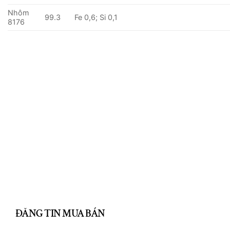
Nhôm
99.3
Fe 0,6; Si 0,1
8176
CLOSE
THIS
MODULE