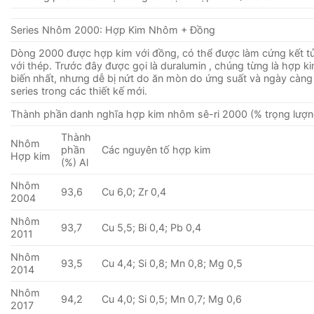
Series Nhôm 2000: Hợp Kim Nhôm + Đồng
Dòng 2000 được hợp kim với đồng, có thể được làm cứng kết 
với thép. Trước đây được gọi là duralumin , chúng từng là hợp 
biến nhất, nhưng dễ bị nứt do ăn mòn do ứng suất và ngày càng
series trong các thiết kế mới.
Thành phần danh nghĩa hợp kim nhôm sê-ri 2000 (% trọng lượn
Thành
Nhôm
phần
Các nguyên tố hợp kim
Hợp kim
(%) Al
Nhôm
93,6
Cu 6,0; Zr 0,4
2004
Nhôm
93,7
Cu 5,5; Bi 0,4; Pb 0,4
2011
Nhôm
93,5
Cu 4,4; Si 0,8; Mn 0,8; Mg 0,5
2014
Nhôm
94,2
Cu 4,0; Si 0,5; Mn 0,7; Mg 0,6
2017