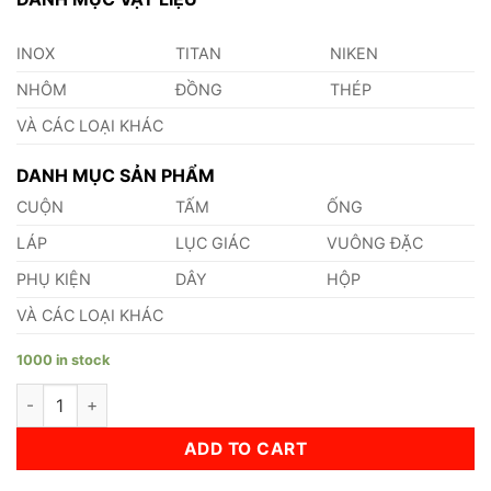
INOX
TITAN
NIKEN
NHÔM
ĐỒNG
THÉP
VÀ CÁC LOẠI KHÁC
DANH MỤC SẢN PHẨM
CUỘN
TẤM
ỐNG
LÁP
LỤC GIÁC
VUÔNG ĐẶC
PHỤ KIỆN
DÂY
HỘP
VÀ CÁC LOẠI KHÁC
1000 in stock
Láp Nhôm 5052 Phi 120 quantity
ADD TO CART