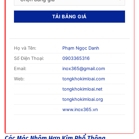
Họ và Tên:
Phạm Ngọc Danh
Số Điện Thoại:
0903365316
Email:
inox365@gmail.com
Web:
tongkhokimloai.com
tongkhokimloai.net
tongkhokimloai.org
www.inox365.vn
Các Mác Nhôm Hợp Kim Phổ Thông