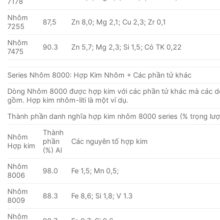
7178
Nhôm
87,5
Zn 8,0; Mg 2,1; Cu 2,3; Zr 0,1
7255
Nhôm
90.3
Zn 5,7; Mg 2,3; Si 1,5; Có TK 0,22
7475
Series Nhôm 8000: Hợp Kim Nhôm + Các phần tử khác
Dòng Nhôm 8000 được hợp kim với các phần tử khác mà các 
gồm. Hợp kim nhôm-liti là một ví dụ.
Thành phần danh nghĩa hợp kim nhôm 8000 series (% trọng lượ
Thành
Nhôm
phần
Các nguyên tố hợp kim
Hợp kim
(%) Al
Nhôm
98.0
Fe 1,5; Mn 0,5;
8006
Nhôm
88.3
Fe 8,6; Si 1,8; V 1.3
8009
Nhôm