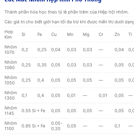
Thành phần hóa học theo tỷ lệ phần trăm của Hiệp hội nhôm.
Các giá trị cho biết giới hạn tối đa trừ khi được hiển thị dưới dạn
Hợp
Si
Fe
Cu
Mn
Mg
Cr
Zn
Ti
Kim
Nhôm
0,2
0,25
0,04
0,03
0,03
—
0,04
0,
1070
Nhôm
0,25
0,35
0,05
0,03
0,03
—
0,05
0,
1060
Nhôm
0,25
0,4
0,05
0,05
0,05
—
0,05
0,
1050
Nhôm
0,1
0,4
0,05
0,01
—
0,01
0,05
—
1350
Nhôm
0.55 Si + Fe
0,05
0,05
0,05
—
0,05
0,
1145
Nhôm
0.05-
0.95 Si + Fe
0,05
—
—
0,1
—
1100
0.20