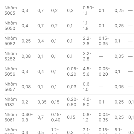
Nhôm
0.50-
0,3
0,7
0,2
0,2
0,1
0,25
—
5005
1.1
Nhôm
1.1-
0,4
0,7
0,2
0,1
0,1
0,25
—
5050
1.8
Nhôm
2.2-
0.15-
0,25
0,4
0,1
0,1
0,1
—
5052
2.8
0.35
Nhôm
2.2-
0,08
0,1
0,1
0,1
—
0,05
—
5252
2.8
Nhôm
0.05-
4.5-
0.05-
0,3
0,4
0,1
0,1
—
5056
0.20
5.6
0.20
Nhôm
0.6-
0,08
0,1
0,1
0,03
—
0,05
—
5657
1.0
Nhôm
0.20-
4.0-
0,2
0,35
0,15
0,1
0,25
0,
5182
0.50
5.0
Nhôm
0.40-
0.15-
0.8-
0.04-
0,7
0,15
0,25
0,
6061
0.8
0.40
1.2
0.35
Nhôm
1.2-
2.1-
0.18-
5.1-
0,4
0,5
0,3
0,