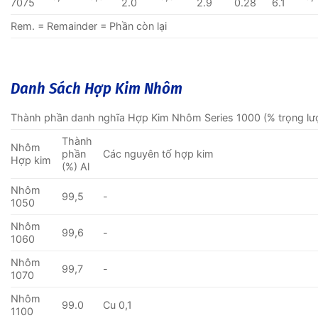
7075
2.0
2.9
0.28
6.1
Rem. = Remainder = Phần còn lại
Danh Sách Hợp Kim Nhôm
Thành phần danh nghĩa Hợp Kim Nhôm Series 1000 (% trọng lư
Thành
Nhôm
phần
Các nguyên tố hợp kim
Hợp kim
(%) Al
Nhôm
99,5
-
1050
Nhôm
99,6
-
1060
Nhôm
99,7
-
1070
Nhôm
99.0
Cu 0,1
1100