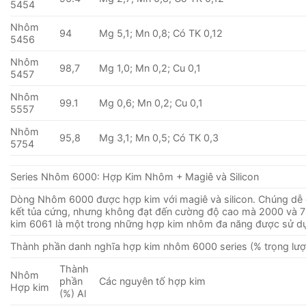
5454
Nhôm
94
Mg 5,1; Mn 0,8; Có TK 0,12
5456
Nhôm
98,7
Mg 1,0; Mn 0,2; Cu 0,1
5457
Nhôm
99.1
Mg 0,6; Mn 0,2; Cu 0,1
5557
Nhôm
95,8
Mg 3,1; Mn 0,5; Có TK 0,3
5754
Series Nhôm 6000: Hợp Kim Nhôm + Magiê và Silicon
Dòng Nhôm 6000 được hợp kim với magiê và silicon. Chúng dễ g
kết tủa cứng, nhưng không đạt đến cường độ cao mà 2000 và 7
kim 6061 là một trong những hợp kim nhôm đa ​​năng được sử d
Thành phần danh nghĩa hợp kim nhôm 6000 series (% trọng lượ
Thành
Nhôm
phần
Các nguyên tố hợp kim
Hợp kim
(%) Al