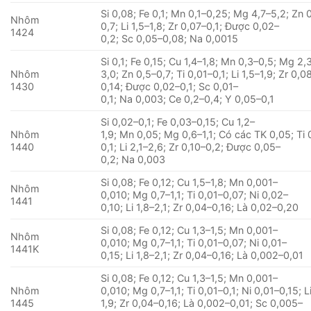
Si 0,08; Fe 0,1; Mn 0,1–0,25; Mg 4,7–5,2; Zn 
Nhôm
0,7; Li 1,5–1,8; Zr 0,07–0,1; Được 0,02–
1424
0,2; Sc 0,05–0,08; Na 0,0015
Si 0,1; Fe 0,15; Cu 1,4–1,8; Mn 0,3–0,5; Mg 2,
Nhôm
3,0; Zn 0,5–0,7; Ti 0,01–0,1; Li 1,5–1,9; Zr 0,0
1430
0,14; Được 0,02–0,1; Sc 0,01–
0,1; Na 0,003; Ce 0,2–0,4; Y 0,05–0,1
Si 0,02–0,1; Fe 0,03–0,15; Cu 1,2–
Nhôm
1,9; Mn 0,05; Mg 0,6–1,1; Có các TK 0,05; Ti 
1440
0,1; Li 2,1–2,6; Zr 0,10–0,2; Được 0,05–
0,2; Na 0,003
Si 0,08; Fe 0,12; Cu 1,5–1,8; Mn 0,001–
Nhôm
0,010; Mg 0,7–1,1; Ti 0,01–0,07; Ni 0,02–
1441
0,10; Li 1,8–2,1; Zr 0,04–0,16; Là 0,02–0,20
Si 0,08; Fe 0,12; Cu 1,3–1,5; Mn 0,001–
Nhôm
0,010; Mg 0,7–1,1; Ti 0,01–0,07; Ni 0,01–
1441K
0,15; Li 1,8–2,1; Zr 0,04–0,16; Là 0,002–0,01
Si 0,08; Fe 0,12; Cu 1,3–1,5; Mn 0,001–
Nhôm
0,010; Mg 0,7–1,1; Ti 0,01–0,1; Ni 0,01–0,15; Li
1445
1,9; Zr 0,04–0,16; Là 0,002–0,01; Sc 0,005–