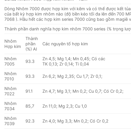
Dòng Nhôm 7000 được hợp kim với kẽm và có thể được kết tủa
của bất kỳ hợp kim nhôm nào (độ bền kéo tối đa lên đến 700 MP
7068 ). Hầu hết các hợp kim series 7000 cũng bao gồm magiê 
Thành phần danh nghĩa hợp kim nhôm 7000 series (% trọng lượ
Thành
Nhôm
phần
Các nguyên tố hợp kim
Hợp kim
(%) Al
Nhôm
Zn 4,5; Mg 1,4; Mn 0,45; Có các
93.3
7005
TK 0,13; Zr 0,14; Ti 0,04
Nhôm
93.3
Zn 6,2; Mg 2,35; Cu 1,7; Zr 0,1;
7010
Nhôm
91.1
Zn 4,7; Mg 3,1; Mn 0,2; Cu 0,7; Có Cr 0,2;
7022
Nhôm
85,7
Zn 11,0; Mg 2,3; Cu 1,0
7034
Nhôm
92.3
Zn 4,0; Mg 3,3; Mn 0,2; Có Cr 0,2
7039