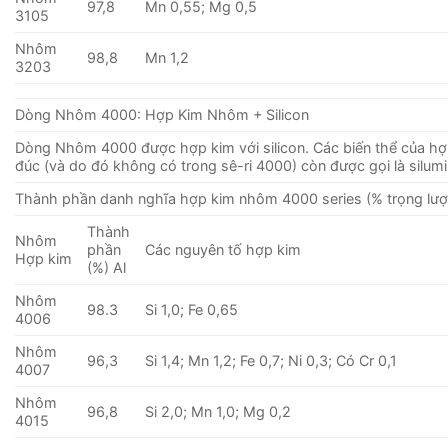
97,8
Mn 0,55; Mg 0,5
3105
Nhôm
98,8
Mn 1,2
3203
Dòng Nhôm 4000: Hợp Kim Nhôm + Silicon
Dòng Nhôm 4000 được hợp kim với silicon. Các biến thể của hợ
đúc (và do đó không có trong sê-ri 4000) còn được gọi là silumi
Thành phần danh nghĩa hợp kim nhôm 4000 series (% trọng lượ
Thành
Nhôm
phần
Các nguyên tố hợp kim
Hợp kim
(%) Al
Nhôm
98.3
Si 1,0; Fe 0,65
4006
Nhôm
96,3
Si 1,4; Mn 1,2; Fe 0,7; Ni 0,3; Có Cr 0,1
4007
Nhôm
96,8
Si 2,0; Mn 1,0; Mg 0,2
4015