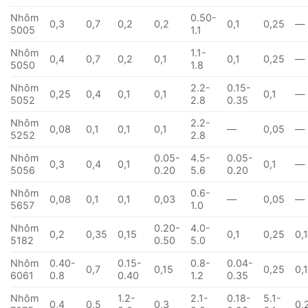
Nhôm
0.50-
0,3
0,7
0,2
0,2
0,1
0,25
—
5005
1.1
Nhôm
1.1-
0,4
0,7
0,2
0,1
0,1
0,25
—
5050
1.8
Nhôm
2.2-
0.15-
0,25
0,4
0,1
0,1
0,1
—
5052
2.8
0.35
Nhôm
2.2-
0,08
0,1
0,1
0,1
—
0,05
—
5252
2.8
Nhôm
0.05-
4.5-
0.05-
0,3
0,4
0,1
0,1
—
5056
0.20
5.6
0.20
Nhôm
0.6-
0,08
0,1
0,1
0,03
—
0,05
—
5657
1.0
Nhôm
0.20-
4.0-
0,2
0,35
0,15
0,1
0,25
0,
5182
0.50
5.0
Nhôm
0.40-
0.15-
0.8-
0.04-
0,7
0,15
0,25
0,
6061
0.8
0.40
1.2
0.35
Nhôm
1.2-
2.1-
0.18-
5.1-
0,4
0,5
0,3
0,