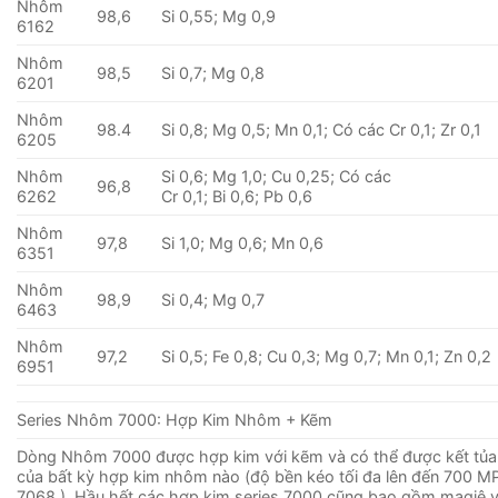
Nhôm
98,6
Si 0,55; Mg 0,9
6162
Nhôm
98,5
Si 0,7; Mg 0,8
6201
Nhôm
98.4
Si 0,8; Mg 0,5; Mn 0,1; Có các Cr 0,1; Zr 0,1
6205
Nhôm
Si 0,6; Mg 1,0; Cu 0,25; Có các
96,8
6262
Cr 0,1; Bi 0,6; Pb 0,6
Nhôm
97,8
Si 1,0; Mg 0,6; Mn 0,6
6351
Nhôm
98,9
Si 0,4; Mg 0,7
6463
Nhôm
97,2
Si 0,5; Fe 0,8; Cu 0,3; Mg 0,7; Mn 0,1; Zn 0,2
6951
Series Nhôm 7000: Hợp Kim Nhôm + Kẽm
Dòng Nhôm 7000 được hợp kim với kẽm và có thể được kết tủa
của bất kỳ hợp kim nhôm nào (độ bền kéo tối đa lên đến 700 MP
7068 ). Hầu hết các hợp kim series 7000 cũng bao gồm magiê 