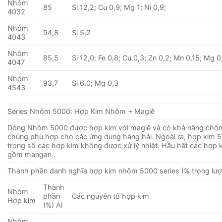
Nhôm
85
Si 12,2; Cu 0,9; Mg 1; Ni 0,9;
4032
Nhôm
94,8
Si 5,2
4043
Nhôm
85,5
Si 12,0; Fe 0,8; Cu 0,3; Zn 0,2; Mn 0,15; Mg 0
4047
Nhôm
93,7
Si 6,0; Mg 0,3
4543
Series Nhôm 5000: Hợp Kim Nhôm + Magiê
Dòng Nhôm 5000 được hợp kim với magiê và có khả năng chống
chúng phù hợp cho các ứng dụng hàng hải. Ngoài ra, hợp kim 
trong số các hợp kim không được xử lý nhiệt. Hầu hết các hợp 
gồm mangan .
Thành phần danh nghĩa hợp kim nhôm 5000 series (% trọng lượ
Thành
Nhôm
phần
Các nguyên tố hợp kim
Hợp kim
(%) Al
Nhôm