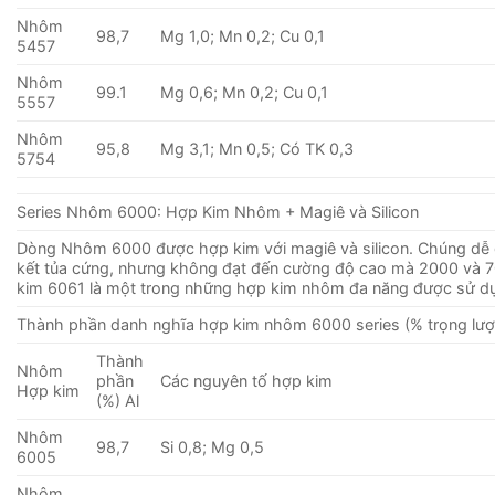
Nhôm
98,7
Mg 1,0; Mn 0,2; Cu 0,1
5457
Nhôm
99.1
Mg 0,6; Mn 0,2; Cu 0,1
5557
Nhôm
95,8
Mg 3,1; Mn 0,5; Có TK 0,3
5754
Series Nhôm 6000: Hợp Kim Nhôm + Magiê và Silicon
Dòng Nhôm 6000 được hợp kim với magiê và silicon. Chúng dễ g
kết tủa cứng, nhưng không đạt đến cường độ cao mà 2000 và 7
kim 6061 là một trong những hợp kim nhôm đa ​​năng được sử d
Thành phần danh nghĩa hợp kim nhôm 6000 series (% trọng lượ
Thành
Nhôm
phần
Các nguyên tố hợp kim
Hợp kim
(%) Al
Nhôm
98,7
Si 0,8; Mg 0,5
6005
Nhôm