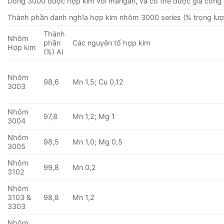
Dòng 3000 được hợp kim với mangan, và có thể được gia công 
Thành phần danh nghĩa hợp kim nhôm 3000 series (% trọng lượ
Thành
Nhôm
phần
Các nguyên tố hợp kim
Hợp kim
(%) Al
Nhôm
98,6
Mn 1,5; Cu 0,12
3003
Nhôm
97,8
Mn 1,2; Mg 1
3004
Nhôm
98,5
Mn 1,0; Mg 0,5
3005
Nhôm
99,8
Mn 0,2
3102
Nhôm
3103 &
98,8
Mn 1,2
3303
Nhôm