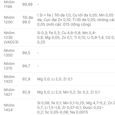
Nhôm
99,99
-
1199
( Si + Fe ) Tối đa 1,0; Cu tối đa 0,05; Mn 0,05 
Nhôm
Tối đa
đa; Cực đại Zn 0,10; Ti tối đa 0,05; những cá
1200
99.0
0,05 (mỗi cái) .015 (tổng cộng)
Nhôm
Si 0,3; Fe 0,3; Cu 4,8–5,8; Mn 0,4–
1230
0,8; Mg 0,05; Zn 0,1; Ti 0,15; Li 0,9–1,4; Cd 0,
(VAD23)
0,25
Nhôm
99,5
-
1350
Nhôm
99,7
-
1370
Nhôm
92,9
Mg 5,0; Li 2,0; Zr 0,1
1420
Nhôm
92,9
Mg 5,0; Li 2,0; Mn 0,2; Sc 0,2; Zr 0,1
1421
Si 0,08; Fe 0,1; Mn 0,1–0,25; Mg 4,7–5,2; Zn 
Nhôm
0,7; Li 1,5–1,8; Zr 0,07–0,1; Được 0,02–
1424
0,2; Sc 0,05–0,08; Na 0,0015