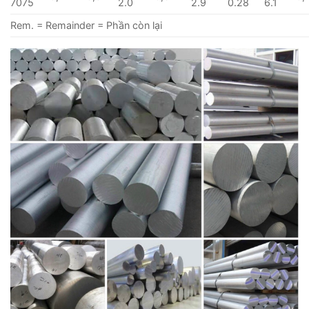
7075
2.0
2.9
0.28
6.1
Rem. = Remainder = Phần còn lại