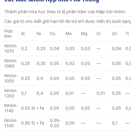
Thành phần hóa học theo tỷ lệ phần trăm của Hiệp hội nhôm.
Các giá trị cho biết giới hạn tối đa trừ khi được hiển thị dưới dạn
Hợp
Si
Fe
Cu
Mn
Mg
Cr
Zn
Ti
Kim
Nhôm
0,2
0,25
0,04
0,03
0,03
—
0,04
0,
1070
Nhôm
0,25
0,35
0,05
0,03
0,03
—
0,05
0,
1060
Nhôm
0,25
0,4
0,05
0,05
0,05
—
0,05
0,
1050
Nhôm
0,1
0,4
0,05
0,01
—
0,01
0,05
—
1350
Nhôm
0.55 Si + Fe
0,05
0,05
0,05
—
0,05
0,
1145
Nhôm
0.05-
0.95 Si + Fe
0,05
—
—
0,1
—
1100
0.20