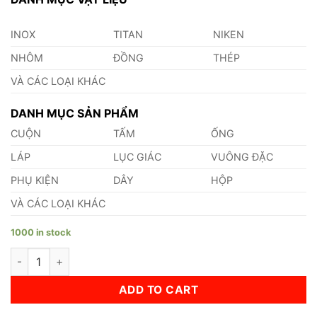
INOX
TITAN
NIKEN
NHÔM
ĐỒNG
THÉP
VÀ CÁC LOẠI KHÁC
DANH MỤC SẢN PHẨM
CUỘN
TẤM
ỐNG
LÁP
LỤC GIÁC
VUÔNG ĐẶC
PHỤ KIỆN
DÂY
HỘP
VÀ CÁC LOẠI KHÁC
1000 in stock
Láp Nhôm 5052 Phi 400 quantity
ADD TO CART