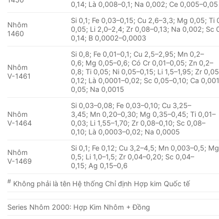
0,14; Là 0,008–0,1; Na 0,002; Ce 0,005–0,05
Si 0,1; Fe 0,03–0,15; Cu 2,6–3,3; Mg 0,05; Ti 
Nhôm
0,05; Li 2,0–2,4; Zr 0,08–0,13; Na 0,002; Sc 
1460
0,14; B 0,0002–0,0003
Si 0,8; Fe 0,01–0,1; Cu 2,5–2,95; Mn 0,2–
0,6; Mg 0,05–0,6; Có Cr 0,01–0,05; Zn 0,2–
Nhôm
0,8; Ti 0,05; Ni 0,05–0,15; Li 1,5–1,95; Zr 0,0
V-1461
0,12; Là 0,0001–0,02; Sc 0,05–0,10; Ca 0,00
0,05; Na 0,0015
Si 0,03–0,08; Fe 0,03–0,10; Cu 3,25–
Nhôm
3,45; Mn 0,20–0,30; Mg 0,35–0,45; Ti 0,01–
V-1464
0,03; Li 1,55–1,70; Zr 0,08–0,10; Sc 0,08–
0,10; Là 0,0003–0,02; Na 0,0005
Si 0,1; Fe 0,12; Cu 3,2–4,5; Mn 0,003–0,5; Mg
Nhôm
0,5; Li 1,0–1,5; Zr 0,04–0,20; Sc 0,04–
V-1469
0,15; Ag 0,15–0,6
#
Không phải là tên Hệ thống Chỉ định Hợp kim Quốc tế
Series Nhôm 2000: Hợp Kim Nhôm + Đồng