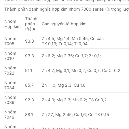
Thành phần danh nghĩa hợp kim nhôm 7000 series (% trọng lượ
Thành
Nhôm
phần
Các nguyên tố hợp kim
Hợp kim
(%) Al
Nhôm
Zn 4,5; Mg 1,4; Mn 0,45; Có các
93.3
7005
TK 0,13; Zr 0,14; Ti 0,04
Nhôm
93.3
Zn 6,2; Mg 2,35; Cu 1,7; Zr 0,1;
7010
Nhôm
91.1
Zn 4,7; Mg 3,1; Mn 0,2; Cu 0,7; Có Cr 0,2;
7022
Nhôm
85,7
Zn 11,0; Mg 2,3; Cu 1,0
7034
Nhôm
92.3
Zn 4,0; Mg 3,3; Mn 0,2; Có Cr 0,2
7039
Nhôm
88.1
Zn 7,7; Mg 2,45; Cu 1,6; Có TK 0,15
7049
Nhôm