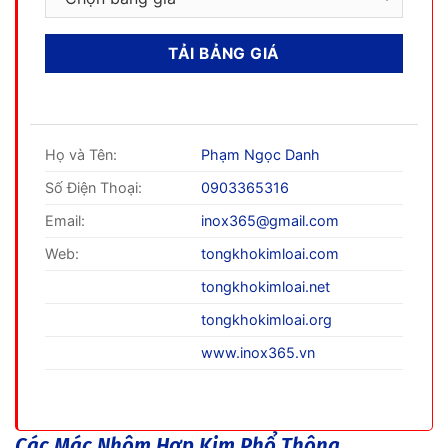
Họ và Tên:
Phạm Ngọc Danh
Số Điện Thoại:
0903365316
Email:
inox365@gmail.com
Web:
tongkhokimloai.com
tongkhokimloai.net
tongkhokimloai.org
www.inox365.vn
Các Mác Nhôm Hợp Kim Phổ Thông