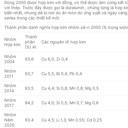
Dòng 2000 được hợp kim với đồng, có thể được làm cứng kết 
với thép. Trước đây được gọi là duralumin , chúng từng là hợp 
biến nhất, nhưng dễ bị nứt do ăn mòn do ứng suất và ngày càng
series trong các thiết kế mới.
Thành phần danh nghĩa hợp kim nhôm sê-ri 2000 (% trọng lượn
Thành
Nhôm
phần
Các nguyên tố hợp kim
Hợp kim
(%) Al
Nhôm
93,6
Cu 6,0; Zr 0,4
2004
Nhôm
93,7
Cu 5,5; Bi 0,4; Pb 0,4
2011
Nhôm
93,5
Cu 4,4; Si 0,8; Mn 0,8; Mg 0,5
2014
Nhôm
94,2
Cu 4,0; Si 0,5; Mn 0,7; Mg 0,6
2017
Nhôm
Năm
93.4
Cu 4,5; Li 1,3; Mn 0,55; Cd 0,25
2020