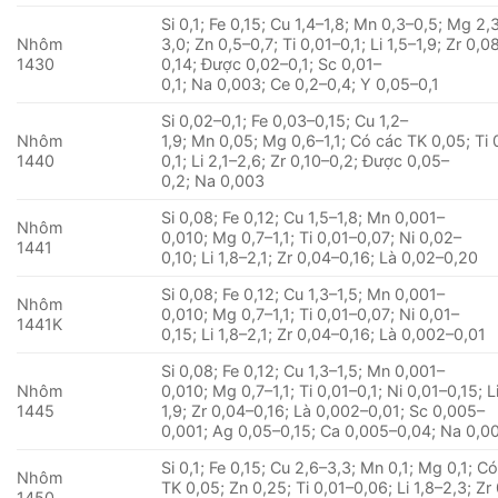
Si 0,1; Fe 0,15; Cu 1,4–1,8; Mn 0,3–0,5; Mg 2,
Nhôm
3,0; Zn 0,5–0,7; Ti 0,01–0,1; Li 1,5–1,9; Zr 0,0
1430
0,14; Được 0,02–0,1; Sc 0,01–
0,1; Na 0,003; Ce 0,2–0,4; Y 0,05–0,1
Si 0,02–0,1; Fe 0,03–0,15; Cu 1,2–
Nhôm
1,9; Mn 0,05; Mg 0,6–1,1; Có các TK 0,05; Ti 
1440
0,1; Li 2,1–2,6; Zr 0,10–0,2; Được 0,05–
0,2; Na 0,003
Si 0,08; Fe 0,12; Cu 1,5–1,8; Mn 0,001–
Nhôm
0,010; Mg 0,7–1,1; Ti 0,01–0,07; Ni 0,02–
1441
0,10; Li 1,8–2,1; Zr 0,04–0,16; Là 0,02–0,20
Si 0,08; Fe 0,12; Cu 1,3–1,5; Mn 0,001–
Nhôm
0,010; Mg 0,7–1,1; Ti 0,01–0,07; Ni 0,01–
1441K
0,15; Li 1,8–2,1; Zr 0,04–0,16; Là 0,002–0,01
Si 0,08; Fe 0,12; Cu 1,3–1,5; Mn 0,001–
Nhôm
0,010; Mg 0,7–1,1; Ti 0,01–0,1; Ni 0,01–0,15; Li
1445
1,9; Zr 0,04–0,16; Là 0,002–0,01; Sc 0,005–
0,001; Ag 0,05–0,15; Ca 0,005–0,04; Na 0,0
Si 0,1; Fe 0,15; Cu 2,6–3,3; Mn 0,1; Mg 0,1; C
Nhôm
TK 0,05; Zn 0,25; Ti 0,01–0,06; Li 1,8–2,3; Zr
1450