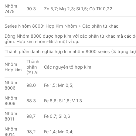
Nhôm
90.3
Zn 5,7; Mg 2,3; Si 1,5; Có TK 0,22
7475
Series Nhôm 8000: Hợp Kim Nhôm + Các phần tử khác
Dòng Nhôm 8000 được hợp kim với các phần tử khác mà các 
gồm. Hợp kim nhôm-liti là một ví dụ.
Thành phần danh nghĩa hợp kim nhôm 8000 series (% trọng lượ
Thành
Nhôm
phần
Các nguyên tố hợp kim
Hợp kim
(%) Al
Nhôm
98.0
Fe 1,5; Mn 0,5;
8006
Nhôm
88.3
Fe 8,6; Si 1,8; V 1.3
8009
Nhôm
98,7
Fe 0,7; Si 0,6
8011
Nhôm
98,2
Fe 1,4; Mn 0,4;
8014