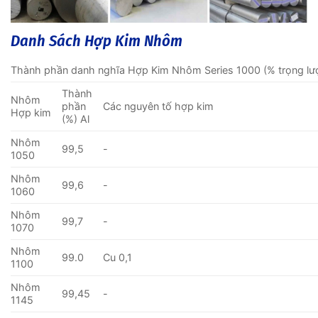
Danh Sách Hợp Kim Nhôm
Thành phần danh nghĩa Hợp Kim Nhôm Series 1000 (% trọng lư
Thành
Nhôm
phần
Các nguyên tố hợp kim
Hợp kim
(%) Al
Nhôm
99,5
-
1050
Nhôm
99,6
-
1060
Nhôm
99,7
-
1070
Nhôm
99.0
Cu 0,1
1100
Nhôm
99,45
-
1145