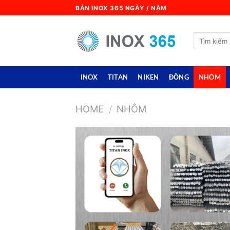
Skip
BÁN INOX 365 NGÀY / NĂM
to
content
Search
for:
INOX
TITAN
NIKEN
ĐỒNG
NHÔM
HOME
/
NHÔM