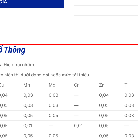
ổ Thông
ủa Hiệp hội nhôm.
ược hiển thị dưới dạng dải hoặc mức tối thiểu.
Cu
Mn
Mg
Cr
Zn
Ti
0,04
0,03
0,03
—
0,04
0,03
0,05
0,03
0,03
—
0,05
0,03
0,05
0,05
0,05
—
0,05
0,03
0,05
0,01
—
0,01
0,05
—
0,05
0,05
0,05
—
0,05
0,03