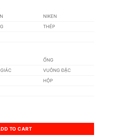
AN
NIKEN
NG
THÉP
ỐNG
 GIÁC
VUÔNG ĐẶC
HỘP
ity
ADD TO CART