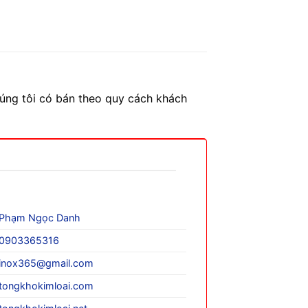
úng tôi có bán theo quy cách khách
Phạm Ngọc Danh
0903365316
inox365@gmail.com
tongkhokimloai.com