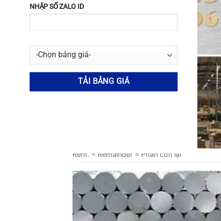
Nhôm 5052
0,25
0,4
Nhôm 5252
0,08
0,1
Nhôm 5056
0,3
0,4
Nhôm 5657
0,08
0,1
Nhôm 5182
0,2
0,35
Nhôm 6061
0.40-0.8
0,7
Nhôm 7075
0,4
0,5
Rem. = Remainder = Phần còn lại