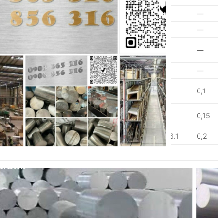
0,1
0,1
2.2-2.8
0.15-0.35
0,1
—
0,1
0,1
2.2-2.8
—
0,05
—
0.05-
0.05-
0,1
4.5-5.6
0,1
—
0.20
0.20
0,1
0,03
0.6-1.0
—
0,05
—
0.20-
0,15
4.0-5.0
0,1
0,25
0,1
0.50
0.04-
0.15-0.40
0,15
0.8-1.2
0,25
0,15
0.35
1.2-2.0
0,3
2.1-2.9
0.18-0.28
5.1-6.1
0,2