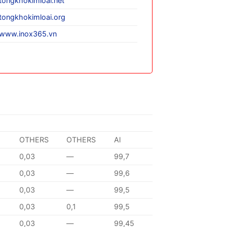
tongkhokimloai.net
tongkhokimloai.org
www.inox365.vn
OTHERS
OTHERS
Al
0,03
—
99,7
0,03
—
99,6
0,03
—
99,5
0,03
0,1
99,5
0,03
—
99,45